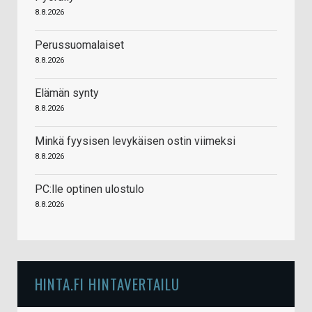
8.8.2026
Perussuomalaiset
8.8.2026
Elämän synty
8.8.2026
Minkä fyysisen levykäisen ostin viimeksi
8.8.2026
PC:lle optinen ulostulo
8.8.2026
HINTA.FI HINTAVERTAILU