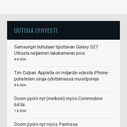
UUTISIA LYHYESTI
Samsungin huhutaan tiputtavan Galaxy S27
Ultrasta neljännen takakameran pois
8.8.2026
Tim Culpan: Applella on miljardin edestä iPhone-
puhelinten siruja odottamassa muistipiirejä
8.8.2026
Doom pyörii nyt (melkein) myös Commodore
64:llä
7.8.2026
Doom pyörii nyt myös Paintissa