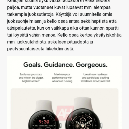
Kellojen sisällä sykkivästä raudasta ei vielä tiedetä
paljoa, mutta vuotaneet kuvat lupaavat mm. aiempaa
tarkempia juoksutietoja. Käyttäjä voi suunnitella omia
juoksuohjelmiaan ja kello osaa antaa sekä haptista että
äänipalautetta, kun on vaikkapa aika ottaa kunnon spurtti
tai löysätä vähän menoa. Kello osaa kertoa yksityiskohtia
mm. juoksutahdista, askeleen pituudesta ja
pystysuuntaisesta liikehdinnästä.