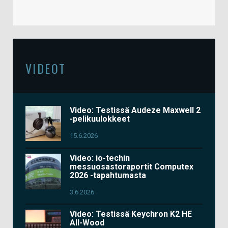
VIDEOT
Video: Testissä Audeze Maxwell 2
-pelikuulokkeet
15.6.2026
Video: io-techin
messuosastoraportit Computex
2026 -tapahtumasta
3.6.2026
Video: Testissä Keychron K2 HE
All-Wood