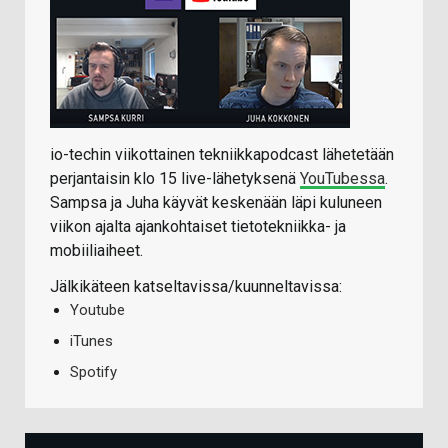
io-techin viikottainen tekniikkapodcast lähetetään
perjantaisin klo 15 live-lähetyksenä
YouTubessa
.
Sampsa ja Juha käyvät keskenään läpi kuluneen
viikon ajalta ajankohtaiset tietotekniikka- ja
mobiiliaiheet.
Jälkikäteen katseltavissa/kuunneltavissa:
Youtube
iTunes
Spotify