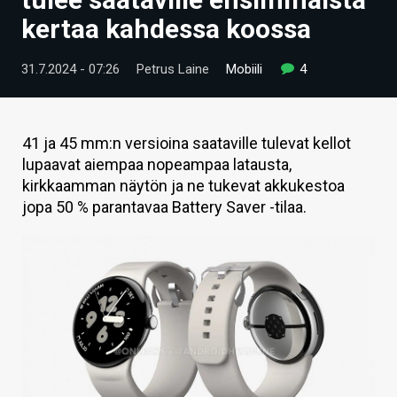
ARTIKKELIT
kertaa kahdessa koossa
VIDEOT
31.7.2024 - 07:26
Petrus Laine
Mobiili
4
TECHBBS
TIETOA
41 ja 45 mm:n versioina saataville tulevat kellot
lupaavat aiempaa nopeampaa latausta,
HINTA.FI
kirkkaamman näytön ja ne tukevat akkukestoa
jopa 50 % parantavaa Battery Saver -tilaa.
KAUPPA
VAIHDA TEEMA
HAKU