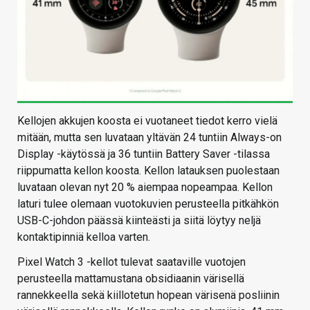
Kellojen akkujen koosta ei vuotaneet tiedot kerro vielä
mitään, mutta sen luvataan yltävän 24 tuntiin Always-on
Display -käytössä ja 36 tuntiin Battery Saver -tilassa
riippumatta kellon koosta. Kellon latauksen puolestaan
luvataan olevan nyt 20 % aiempaa nopeampaa. Kellon
laturi tulee olemaan vuotokuvien perusteella pitkähkön
USB-C-johdon päässä kiinteästi ja siitä löytyy neljä
kontaktipinniä kelloa varten.
Pixel Watch 3 -kellot tulevat saataville vuotojen
perusteella mattamustana obsidiaanin värisellä
rannekkeella sekä kiillotetun hopean värisenä posliinin