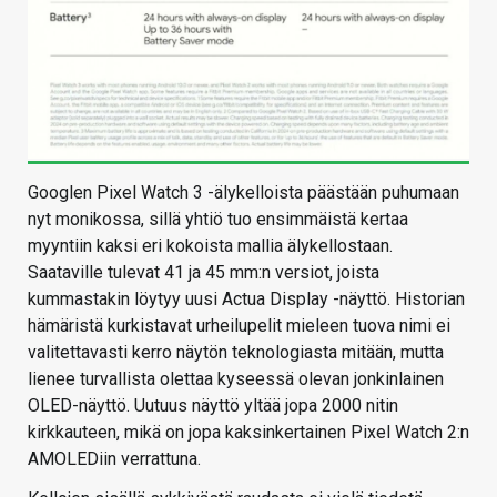
Googlen Pixel Watch 3 -älykelloista päästään puhumaan
nyt monikossa, sillä yhtiö tuo ensimmäistä kertaa
myyntiin kaksi eri kokoista mallia älykellostaan.
Saataville tulevat 41 ja 45 mm:n versiot, joista
kummastakin löytyy uusi Actua Display -näyttö. Historian
hämäristä kurkistavat urheilupelit mieleen tuova nimi ei
valitettavasti kerro näytön teknologiasta mitään, mutta
lienee turvallista olettaa kyseessä olevan jonkinlainen
OLED-näyttö. Uutuus näyttö yltää jopa 2000 nitin
kirkkauteen, mikä on jopa kaksinkertainen Pixel Watch 2:n
AMOLEDiin verrattuna.