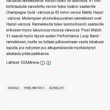
värisellä rannekkeella. Kellon runko on alumiinia. 41 mm
kellotaululla varustettu versio tulee lisäksi saataville
Champagne Gold -värissä ja 45 mm:n versio Matte Hazel
-värissä. Molempien yksinoikeusvärien rannekkeet ovat
Hazel-värissä. Rannekkeita tulee luonnollisesti saataville
erikseen myös lukuisissa muissa väreissä. Pixel Watch
3:t saavat myös täysin uuden Performance Loop Band -
rannekkeen, mutta se tullaan julkaisemaan vasta lokakuun
lopulla, jos nykyinen jos alkuperäisestä myöhästynyt
aikataulu pitää paikkansa.
Lähteet: GSMArena (
1
), (
2
)
GOOGLE
PIXEL WATCH 3
ÄLYKELLOT