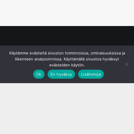
© S&J Media Oy
Käytämme evästeitä sivuston toiminnoissa, ominaisuuksissa ja
liikenteen analysoinnissa. Käyttämällä sivustoa hyväksyt
evästeiden käytön.
Ok
En hyväksy
Lisätietoja
;