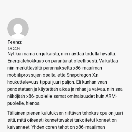
Teemz
4.9.2024
Nyt kun nämä on julkaistu, niin näyttää todella hyvältä.
Energiatehokkuus on parantunut oleellisesti. Vaikuttaa
niin merkittävältä parannukselta x86-maailman
mobiiliprossujen osalta, että Snapdragon X:n
houkuttelevuus tippui juuri paljon. Eli kunhan vaan
panostetaan ja käytetään aikaa ja rahaa ja vaivaa, niin saa
näköjään x86-puolelle samat ominaisuudet kuin ARM-
puolelle, hienoa.
Tällainen pienen kulutuksen riittävän tehokas cpu on juuri
sitä, mitä oikeasti kannettavaksi tarkoitetut koneet on
kaivanneet. Yhden coren tehot on x86-maailman