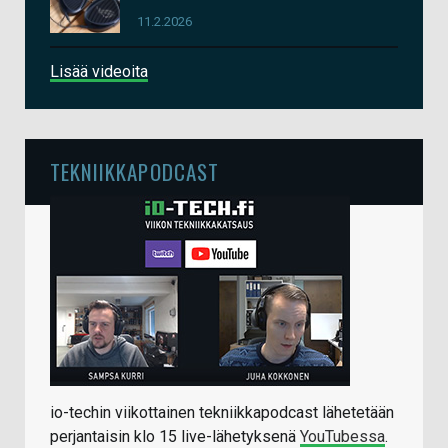
11.2.2026
Lisää videoita
TEKNIIKKAPODCAST
io-techin viikottainen tekniikkapodcast lähetetään
perjantaisin klo 15 live-lähetyksenä
YouTubessa
.