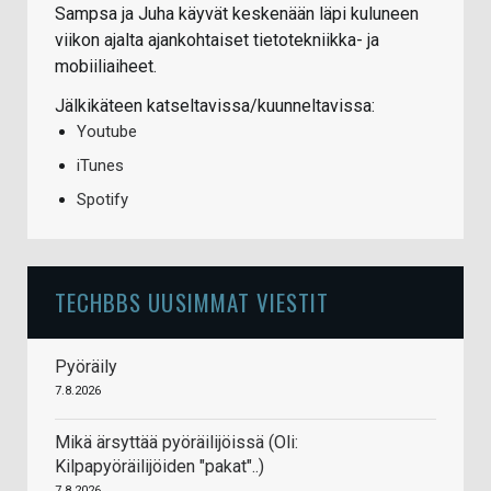
Sampsa ja Juha käyvät keskenään läpi kuluneen
viikon ajalta ajankohtaiset tietotekniikka- ja
mobiiliaiheet.
Jälkikäteen katseltavissa/kuunneltavissa:
Youtube
iTunes
Spotify
TECHBBS UUSIMMAT VIESTIT
Pyöräily
7.8.2026
Mikä ärsyttää pyöräilijöissä (Oli:
Kilpapyöräilijöiden "pakat"..)
7.8.2026