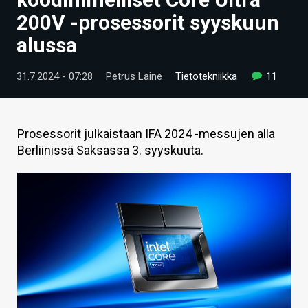
ARTIKKELIT
200V -prosessorit syyskuun
alussa
VIDEOT
TECHBBS
31.7.2024 - 07:28
Petrus Laine
Tietotekniikka
11
TIETOA
HINTA.FI
Prosessorit julkaistaan IFA 2024 -messujen alla
Berliinissä Saksassa 3. syyskuuta.
KAUPPA
VAIHDA TEEMA
HAKU