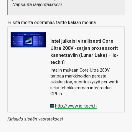
Napsauta laajentaaksesi…
Ei sitä merta edemmäs tartte kalaan mennä
Intel julkaisi virallisesti Core
Ultra 200V -sarjan prosessorit
kannettaviin (Lunar Lake) – io-
tech.fi
Intelin mukaan Core Ultra 200V
tarjoaa markkinoiden parasta
akkukestoa, suorituskykyä per watti
sekä tehokkaimman integroidun
GPU:n.
http://www.io-tech.fi
Kirjaudu sisään vastataksesi