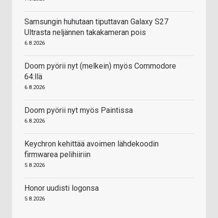
Samsungin huhutaan tiputtavan Galaxy S27
Ultrasta neljännen takakameran pois
6.8.2026
Doom pyörii nyt (melkein) myös Commodore
64:llä
6.8.2026
Doom pyörii nyt myös Paintissa
6.8.2026
Keychron kehittää avoimen lähdekoodin
firmwarea pelihiiriin
5.8.2026
Honor uudisti logonsa
5.8.2026