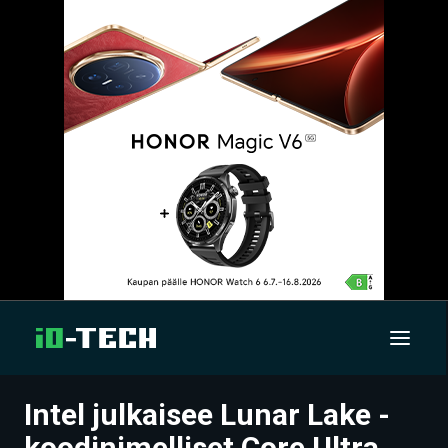
Intel julkaisee Lunar Lake -
UUTISET
koodinimelliset Core Ultra