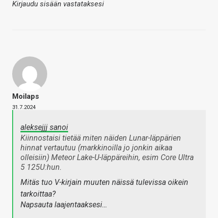
Kirjaudu sisään vastataksesi
Moilaps
31.7.2024
aleksejjj sanoi
Kiinnostaisi tietää miten näiden Lunar-läppärien
hinnat vertautuu (markkinoilla jo jonkin aikaa
olleisiin) Meteor Lake-U-läppäreihin, esim Core Ultra
5 125U:hun.
Mitäs tuo V-kirjain muuten näissä tulevissa oikein
tarkoittaa?
Napsauta laajentaaksesi…