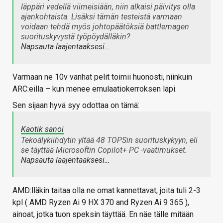
läppäri vedellä viimeisiään, niin alkaisi päivitys olla
ajankohtaista. Lisäksi tämän testeistä varmaan
voidaan tehdä myös johtopäätöksiä battlemagen
suorituskyvystä työpöydälläkin?
Napsauta laajentaaksesi…
Varmaan ne 10v vanhat pelit toimii huonosti, niinkuin
ARC:eilla – kun menee emulaatiokerroksen läpi.
Sen sijaan hyvä syy odottaa on tämä:
Kaotik sanoi
Tekoälykiihdytin yltää 48 TOPSin suorituskykyyn, eli
se täyttää Microsoftin Copilot+ PC -vaatimukset.
Napsauta laajentaaksesi…
AMD:lläkin taitaa olla ne omat kannettavat, joita tuli 2-3
kpl ( AMD Ryzen Ai 9 HX 370 and Ryzen Ai 9 365 ),
ainoat, jotka tuon speksin täyttää. En näe tälle mitään