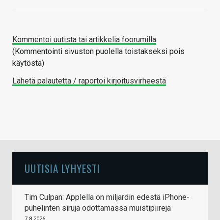
Kommentoi uutista tai artikkelia foorumilla
(Kommentointi sivuston puolella toistakseksi pois
käytöstä)
Lähetä palautetta / raportoi kirjoitusvirheestä
UUTISIA LYHYESTI
Tim Culpan: Applella on miljardin edestä iPhone-
puhelinten siruja odottamassa muistipiirejä
7.8.2026