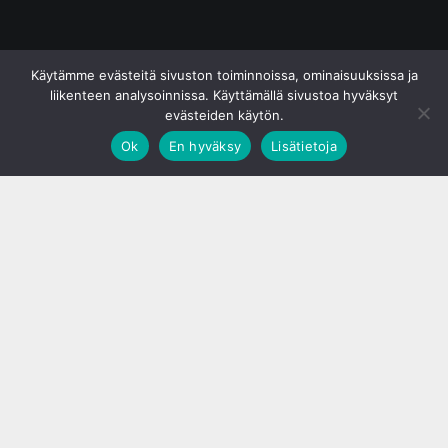
© S&J Media Oy
Käytämme evästeitä sivuston toiminnoissa, ominaisuuksissa ja
liikenteen analysoinnissa. Käyttämällä sivustoa hyväksyt
evästeiden käytön.
Ok
En hyväksy
Lisätietoja
;