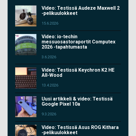
Video: Testissä Audeze Maxwell 2
-pelikuulokkeet
15.6.2026
Video: io-techin
messuosastoraportit Computex
2026 -tapahtumasta
3.6.2026
Video: Testissä Keychron K2 HE
All-Wood
13.4.2026
Uusi artikkeli & video: Testissä
Google Pixel 10a
9.3.2026
Video: Testissä Asus ROG Kithara
-pelikuulokkeet