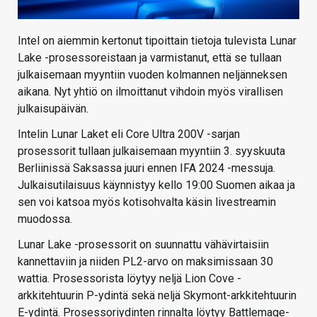
Intel on aiemmin kertonut tipoittain tietoja tulevista Lunar
Lake -prosessoreistaan ja varmistanut, että se tullaan
julkaisemaan myyntiin vuoden kolmannen neljänneksen
aikana. Nyt yhtiö on ilmoittanut vihdoin myös virallisen
julkaisupäivän.
Intelin Lunar Laket eli Core Ultra 200V -sarjan
prosessorit tullaan julkaisemaan myyntiin 3. syyskuuta
Berliinissä Saksassa juuri ennen IFA 2024 -messuja.
Julkaisutilaisuus käynnistyy kello 19:00 Suomen aikaa ja
sen voi katsoa myös kotisohvalta käsin livestreamin
muodossa.
Lunar Lake -prosessorit on suunnattu vähävirtaisiin
kannettaviin ja niiden PL2-arvo on maksimissaan 30
wattia. Prosessorista löytyy neljä Lion Cove -
arkkitehtuurin P-ydintä sekä neljä Skymont-arkkitehtuurin
E-ydintä. Prosessoriydinten rinnalta löytyy Battlemage-