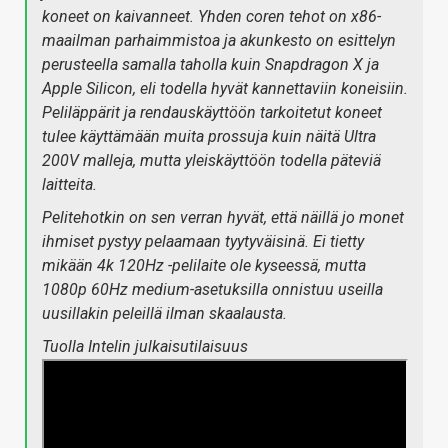
koneet on kaivanneet. Yhden coren tehot on x86-
maailman parhaimmistoa ja akunkesto on esittelyn
perusteella samalla taholla kuin Snapdragon X ja
Apple Silicon, eli todella hyvät kannettaviin koneisiin.
Peliläppärit ja rendauskäyttöön tarkoitetut koneet
tulee käyttämään muita prossuja kuin näitä Ultra
200V malleja, mutta yleiskäyttöön todella päteviä
laitteita.
Pelitehotkin on sen verran hyvät, että näillä jo monet
ihmiset pystyy pelaamaan tyytyväisinä. Ei tietty
mikään 4k 120Hz -pelilaite ole kyseessä, mutta
1080p 60Hz medium-asetuksilla onnistuu useilla
uusillakin peleillä ilman skaalausta.
Tuolla Intelin julkaisutilaisuus