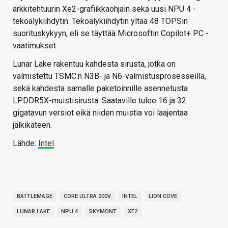
arkkitehtuurin Xe2-grafiikkaohjain sekä uusi NPU 4 -
tekoälykiihdytin. Tekoälykiihdytin yltää 48 TOPSin
suorituskykyyn, eli se täyttää Microsoftin Copilot+ PC -
vaatimukset.
Lunar Lake rakentuu kahdesta sirusta, jotka on
valmistettu TSMC:n N3B- ja N6-valmistusprosesseilla,
sekä kahdesta samalle paketoinnille asennetusta
LPDDR5X-muistisirusta. Saataville tulee 16 ja 32
gigatavun versiot eikä niiden muistia voi laajentaa
jälkikäteen.
Lähde:
Intel
BATTLEMAGE
CORE ULTRA 200V
INTEL
LION COVE
LUNAR LAKE
NPU 4
SKYMONT
XE2