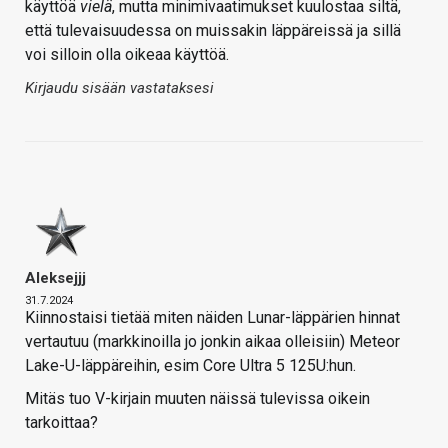
käyttöä
vielä
, mutta minimivaatimukset kuulostaa siltä,
että tulevaisuudessa on muissakin läppäreissä ja sillä
voi silloin olla oikeaa käyttöä.
Kirjaudu sisään vastataksesi
Aleksejjj
31.7.2024
Kiinnostaisi tietää miten näiden Lunar-läppärien hinnat
vertautuu (markkinoilla jo jonkin aikaa olleisiin) Meteor
Lake-U-läppäreihin, esim Core Ultra 5 125U:hun.
Mitäs tuo V-kirjain muuten näissä tulevissa oikein
tarkoittaa?