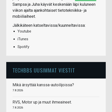
Sampsa ja Juha käyvät keskenään läpi kuluneen
viikon ajalta ajankohtaiset tietotekniikka- ja
mobiiliaiheet.
Jälkikäteen katseltavissa/kuunneltavissa:
Youtube
iTunes
Spotify
TECHBBS UUSIMMAT VIESTIT
Mikä ärsyttää kanssa-autoilijoissa?
7.8.2026
RVS, Motor up ja muut ihmeaineet.
7.8.2026