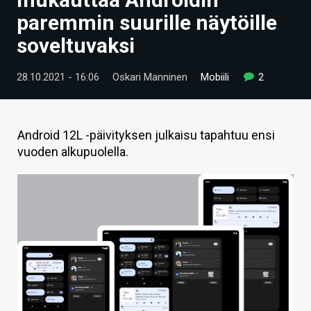
ARTIKKELIT
paremmin suurille näytöille
soveltuvaksi
VIDEOT
TECHBBS
28.10.2021 - 16:06
Oskari Manninen
Mobiili
2
TIETOA
HINTA.FI
Android 12L -päivityksen julkaisu tapahtuu ensi
vuoden alkupuolella.
KAUPPA
VAIHDA TEEMA
HAKU