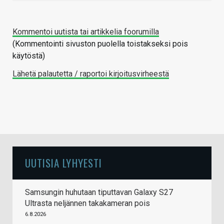
Kommentoi uutista tai artikkelia foorumilla
(Kommentointi sivuston puolella toistakseksi pois
käytöstä)
Lähetä palautetta / raportoi kirjoitusvirheestä
UUTISIA LYHYESTI
Samsungin huhutaan tiputtavan Galaxy S27
Ultrasta neljännen takakameran pois
6.8.2026