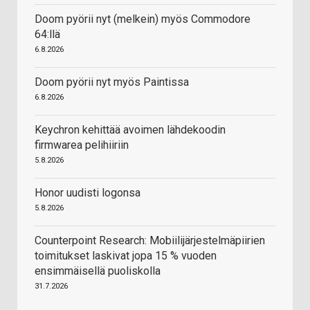
Doom pyörii nyt (melkein) myös Commodore
64:llä
6.8.2026
Doom pyörii nyt myös Paintissa
6.8.2026
Keychron kehittää avoimen lähdekoodin
firmwarea pelihiiriin
5.8.2026
Honor uudisti logonsa
5.8.2026
Counterpoint Research: Mobiilijärjestelmäpiirien
toimitukset laskivat jopa 15 % vuoden
ensimmäisellä puoliskolla
31.7.2026