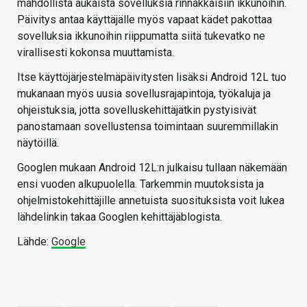
mahdollista aukaista sovelluksia rinnakkaisiin ikkunoihin.
Päivitys antaa käyttäjälle myös vapaat kädet pakottaa
sovelluksia ikkunoihin riippumatta siitä tukevatko ne
virallisesti kokonsa muuttamista.
Itse käyttöjärjestelmäpäivitysten lisäksi Android 12L tuo
mukanaan myös uusia sovellusrajapintoja, työkaluja ja
ohjeistuksia, jotta sovelluskehittäjätkin pystyisivät
panostamaan sovellustensa toimintaan suuremmillakin
näytöillä.
Googlen mukaan Android 12L:n julkaisu tullaan näkemään
ensi vuoden alkupuolella. Tarkemmin muutoksista ja
ohjelmistokehittäjille annetuista suosituksista voit lukea
lähdelinkin takaa Googlen kehittäjäblogista.
Lähde:
Google