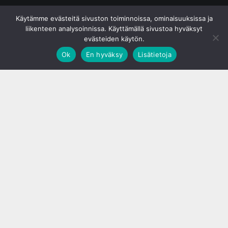
© S&J Media Oy
Käytämme evästeitä sivuston toiminnoissa, ominaisuuksissa ja
liikenteen analysoinnissa. Käyttämällä sivustoa hyväksyt
evästeiden käytön.
Ok
En hyväksy
Lisätietoja
;