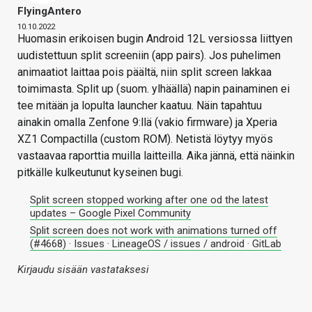
FlyingAntero
10.10.2022
Huomasin erikoisen bugin Android 12L versiossa liittyen
uudistettuun split screeniin (app pairs). Jos puhelimen
animaatiot laittaa pois päältä, niin split screen lakkaa
toimimasta. Split up (suom. ylhäällä) napin painaminen ei
tee mitään ja lopulta launcher kaatuu. Näin tapahtuu
ainakin omalla Zenfone 9:llä (vakio firmware) ja Xperia
XZ1 Compactilla (custom ROM). Netistä löytyy myös
vastaavaa raporttia muilla laitteilla. Aika jännä, että näinkin
pitkälle kulkeutunut kyseinen bugi.
Split screen stopped working after one od the latest
updates – Google Pixel Community
Split screen does not work with animations turned off
(#4668) · Issues · LineageOS / issues / android · GitLab
Kirjaudu sisään vastataksesi