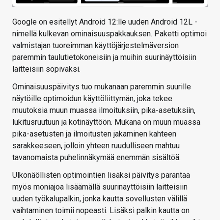
Google on esitellyt Android 12:lle uuden Android 12L -
nimellä kulkevan ominaisuuspakkauksen. Paketti optimoi
valmistajan tuoreimman käyttöjärjestelmäversion
paremmin taulutietokoneisiin ja muihin suurinäyttöisiin
laitteisiin sopivaksi.
Ominaisuuspäivitys tuo mukanaan paremmin suurille
näytöille optimoidun käyttöliittymän, joka tekee
muutoksia muun muassa ilmoituksiin, pika-asetuksiin,
lukitusruutuun ja kotinäyttöön. Mukana on muun muassa
pika-asetusten ja ilmoitusten jakaminen kahteen
sarakkeeseen, jolloin yhteen ruudulliseen mahtuu
tavanomaista puhelinnäkymää enemmän sisältöä.
Ulkonäöllisten optimointien lisäksi päivitys parantaa
myös moniajoa lisäämällä suurinäyttöisiin laitteisiin
uuden työkalupalkin, jonka kautta sovellusten välillä
vaihtaminen toimii nopeasti. Lisäksi palkin kautta on