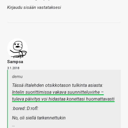
Kirjaudu sisään vastataksesi
Sampsa
3.1.2018
demu
Tässä iltalehden otsikkotason tulkinta asiasta:
Intelin suorittimissa vakava suunnitteluvirhe –
tuleva päivitys voi hidastaa konettasi huomattavasti
:bored::D:rofl:
No, oli siellä tarkennettukin
…