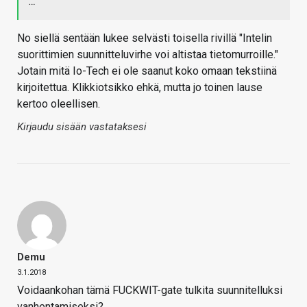
…
No siellä sentään lukee selvästi toisella rivillä "Intelin
suorittimien suunnitteluvirhe voi altistaa tietomurroille."
Jotain mitä Io-Tech ei ole saanut koko omaan tekstiinä
kirjoitettua. Klikkiotsikko ehkä, mutta jo toinen lause
kertoo oleellisen.
Kirjaudu sisään vastataksesi
Demu
3.1.2018
Voidaankohan tämä FUCKWIT-gate tulkita suunnitelluksi
vanhentamiseksi?