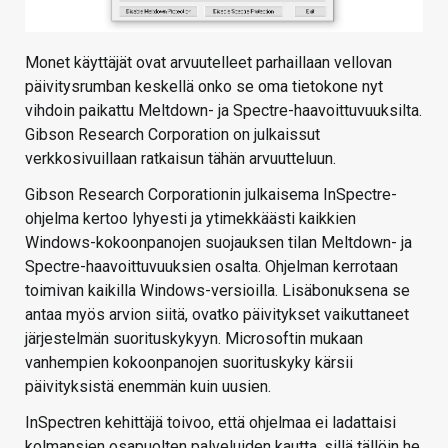
Monet käyttäjät ovat arvuutelleet parhaillaan vellovan
päivitysrumban keskellä onko se oma tietokone nyt
vihdoin paikattu Meltdown- ja Spectre-haavoittuvuuksilta.
Gibson Research Corporation on julkaissut
verkkosivuillaan ratkaisun tähän arvuutteluun.
Gibson Research Corporationin julkaisema InSpectre-
ohjelma kertoo lyhyesti ja ytimekkäästi kaikkien
Windows-kokoonpanojen suojauksen tilan Meltdown- ja
Spectre-haavoittuvuuksien osalta. Ohjelman kerrotaan
toimivan kaikilla Windows-versioilla. Lisäbonuksena se
antaa myös arvion siitä, ovatko päivitykset vaikuttaneet
järjestelmän suorituskykyyn. Microsoftin mukaan
vanhempien kokoonpanojen suorituskyky kärsii
päivityksistä enemmän kuin uusien.
InSpectren kehittäjä toivoo, että ohjelmaa ei ladattaisi
kolmansien osapuolten palveluiden kautta, sillä tällöin he