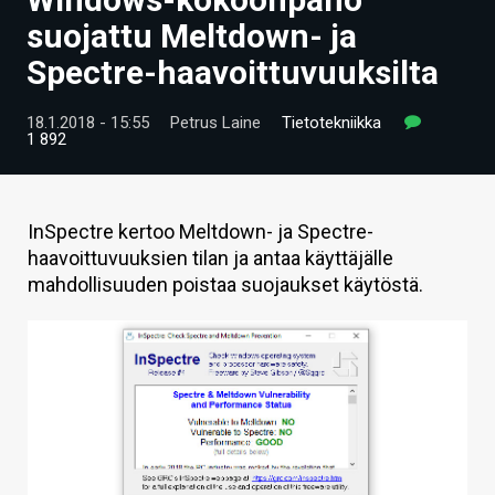
ARTIKKELIT
suojattu Meltdown- ja
Spectre-haavoittuvuuksilta
VIDEOT
TECHBBS
18.1.2018 - 15:55
Petrus Laine
Tietotekniikka
1 892
TIETOA
HINTA.FI
InSpectre kertoo Meltdown- ja Spectre-
haavoittuvuuksien tilan ja antaa käyttäjälle
KAUPPA
mahdollisuuden poistaa suojaukset käytöstä.
VAIHDA TEEMA
HAKU