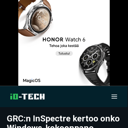
GRC:n InSpectre kertoo onko
UUTISET
Windows-kokoonpano