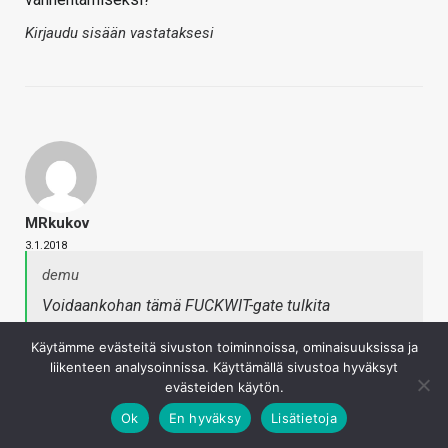
Kirjaudu sisään vastataksesi
MRkukov
3.1.2018
demu
Voidaankohan tämä FUCKWIT-gate tulkita
suunnitelluksi vanhentamiseksi?
Käytämme evästeitä sivuston toiminnoissa, ominaisuuksissa ja
liikenteen analysoinnissa. Käyttämällä sivustoa hyväksyt
Ei. Edes Intel ei tekisi moista virhettä. Tämän
evästeiden käytön.
paljastuminen tietää "pikkuisen" ongelmia siniseen leiriin.
Ok
En hyväksy
Lisätietoja
Kirjaudu sisään vastataksesi