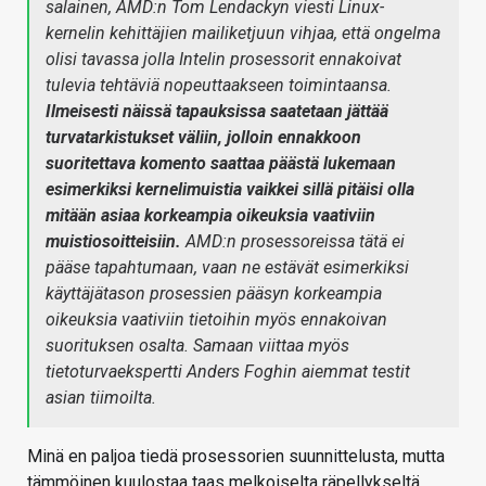
salainen, AMD:n Tom Lendackyn viesti Linux-
kernelin kehittäjien mailiketjuun vihjaa, että ongelma
olisi tavassa jolla Intelin prosessorit ennakoivat
tulevia tehtäviä nopeuttaakseen toimintaansa.
Ilmeisesti näissä tapauksissa saatetaan jättää
turvatarkistukset väliin, jolloin ennakkoon
suoritettava komento saattaa päästä lukemaan
esimerkiksi kernelimuistia vaikkei sillä pitäisi olla
mitään asiaa korkeampia oikeuksia vaativiin
muistiosoitteisiin.
AMD:n prosessoreissa tätä ei
pääse tapahtumaan, vaan ne estävät esimerkiksi
käyttäjätason prosessien pääsyn korkeampia
oikeuksia vaativiin tietoihin myös ennakoivan
suorituksen osalta. Samaan viittaa myös
tietoturvaekspertti Anders Foghin aiemmat testit
asian tiimoilta.
Minä en paljoa tiedä prosessorien suunnittelusta, mutta
tämmöinen kuulostaa taas melkoiselta räpellykseltä