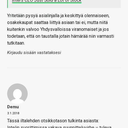
Intel's CEO Just Sold a Lot of Stock
Yritetään pysyä asialinjalla ja keskittyä olennaiseen,
osakekaupat saattaa liittyä asiaan tai ei, mutta niitä
kuitenkin valvoo Yhdysvalloissa viranomaiset ja jos
todetaan, että on taustalla jotain hämärää niin varmasti
tutkitaan.
Kirjaudu sisään vastataksesi
Demu
3.1.2018
Tässä iltalehden otsikkotason tulkinta asiasta:
Intelin suorittimissa vakava suunnitteluvirhe – tuleva