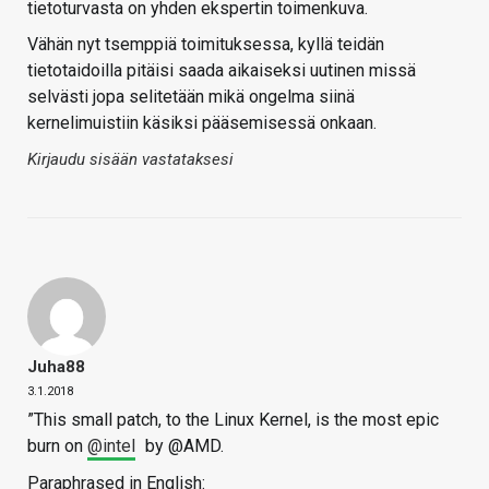
tietoturvasta on yhden ekspertin toimenkuva.
Vähän nyt tsemppiä toimituksessa, kyllä teidän
tietotaidoilla pitäisi saada aikaiseksi uutinen missä
selvästi jopa selitetään mikä ongelma siinä
kernelimuistiin käsiksi pääsemisessä onkaan.
Kirjaudu sisään vastataksesi
Juha88
3.1.2018
”This small patch, to the Linux Kernel, is the most epic
burn on
@intel
by @AMD.
Paraphrased in English: