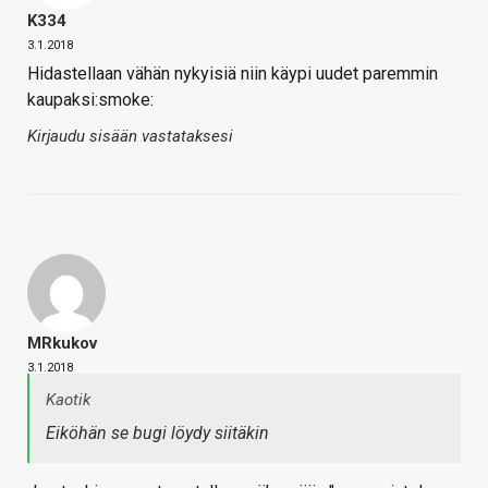
K334
3.1.2018
Hidastellaan vähän nykyisiä niin käypi uudet paremmin
kaupaksi:smoke:
Kirjaudu sisään vastataksesi
MRkukov
3.1.2018
Kaotik
Eiköhän se bugi löydy siitäkin