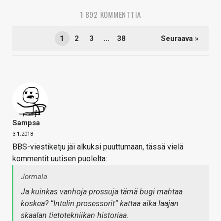
1 892 KOMMENTTIA
1
2
3
…
38
Seuraava »
Sampsa
3.1.2018
BBS-viestiketju jäi alkuksi puuttumaan, tässä vielä
kommentit uutisen puolelta:
Jormala
Ja kuinkas vanhoja prossuja tämä bugi mahtaa
koskea? ”Intelin prosessorit” kattaa aika laajan
skaalan tietotekniikan historiaa.