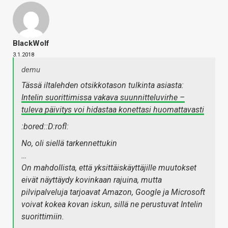
BlackWolf
3.1.2018
demu
Tässä iltalehden otsikkotason tulkinta asiasta:
Intelin suorittimissa vakava suunnitteluvirhe –
tuleva päivitys voi hidastaa konettasi huomattavasti
:bored::D:rofl:
No, oli siellä tarkennettukin
…
On mahdollista, että yksittäiskäyttäjille muutokset
eivät näyttäydy kovinkaan rajuina, mutta
pilvipalveluja tarjoavat Amazon, Google ja Microsoft
voivat kokea kovan iskun, sillä ne perustuvat Intelin
suorittimiin.