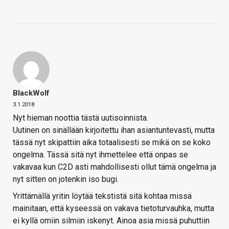
BlackWolf
3.1.2018
Nyt hieman noottia tästä uutisoinnista.
Uutinen on sinällään kirjoitettu ihan asiantuntevasti, mutta
tässä nyt skipattiin aika totaalisesti se mikä on se koko
ongelma. Tässä sitä nyt ihmettelee että onpas se
vakavaa kun C2D asti mahdollisesti ollut tämä ongelma ja
nyt sitten on jotenkin iso bugi.
Yrittämällä yritin löytää tekstistä sitä kohtaa missä
mainitaan, että kyseessä on vakava tietoturvauhka, mutta
ei kyllä omiin silmiin iskenyt. Ainoa asia missä puhuttiin