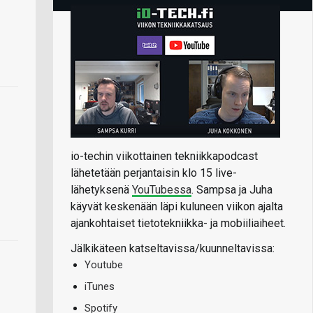
io-techin viikottainen tekniikkapodcast
lähetetään perjantaisin klo 15 live-
lähetyksenä
YouTubessa
. Sampsa ja Juha
käyvät keskenään läpi kuluneen viikon ajalta
ajankohtaiset tietotekniikka- ja mobiiliaiheet.
Jälkikäteen katseltavissa/kuunneltavissa:
Youtube
iTunes
Spotify