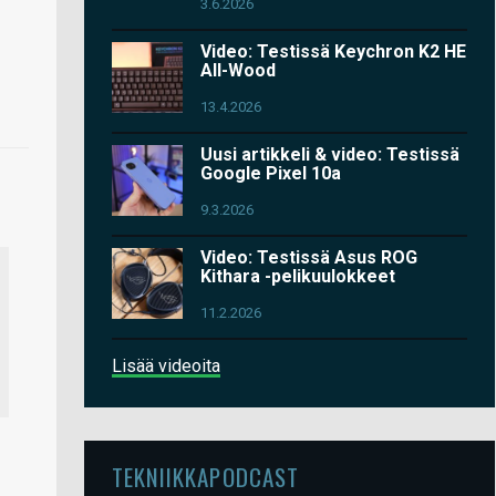
3.6.2026
Video: Testissä Keychron K2 HE
All-Wood
13.4.2026
Uusi artikkeli & video: Testissä
Google Pixel 10a
9.3.2026
Video: Testissä Asus ROG
Kithara -pelikuulokkeet
11.2.2026
Lisää videoita
TEKNIIKKAPODCAST