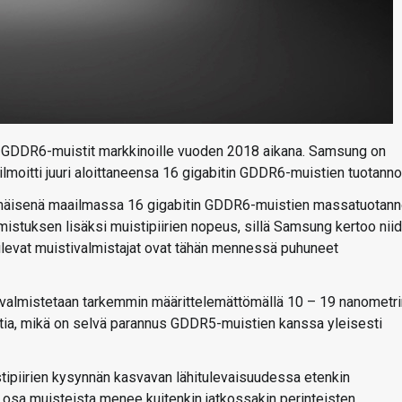
sa GDDR6-muistit markkinoille vuoden 2018 aikana. Samsung on
 ilmoitti juuri aloittaneensa 16 gigabitin GDDR6-muistien tuotanno
mmäisenä maailmassa 16 gigabitin GDDR6-muistien massatuotann
istuksen lisäksi muistipiirien nopeus, sillä Samsung kertoo nii
ilevat muistivalmistajat ovat tähän mennessä puhuneet
e valmistetaan tarkemmin määrittelemättömällä 10 – 19 nanometri
lttia, mikä on selvä parannus GDDR5-muistien kanssa yleisesti
ipiirien kysynnän kasvavan lähitulevaisuudessa etenkin
n osa muisteista menee kuitenkin jatkossakin perinteisten