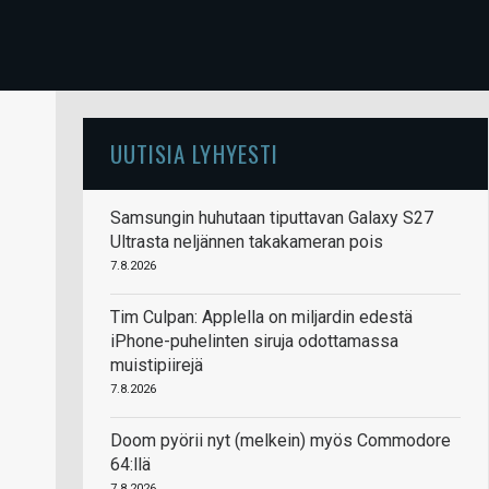
UUTISIA LYHYESTI
Samsungin huhutaan tiputtavan Galaxy S27
Ultrasta neljännen takakameran pois
7.8.2026
Tim Culpan: Applella on miljardin edestä
iPhone-puhelinten siruja odottamassa
muistipiirejä
7.8.2026
Doom pyörii nyt (melkein) myös Commodore
64:llä
7.8.2026