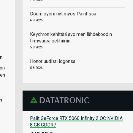
Doom pyörii nyt myös Paintissa
6.8.2026
Keychron kehittää avoimen lähdekoodin
firmwarea pelihiiriin
5.8.2026
n.
Honor uudisti logonsa
on.
5.8.2026
den
n
Palit GeForce RTX 5060 Infinity 2 OC NVIDIA
8 GB GDDR7