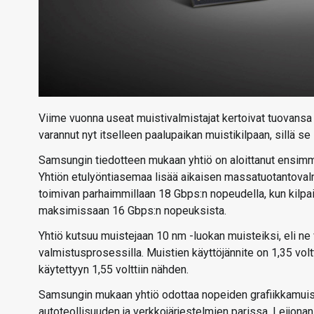
Viime vuonna useat muistivalmistajat kertoivat tuovan
varannut nyt itselleen paalupaikan muistikilpaan, sillä se
Samsungin tiedotteen mukaan yhtiö on aloittanut ensi
Yhtiön etulyöntiasemaa lisää aikaisen massatuotantovalm
toimivan parhaimmillaan 18 Gbps:n nopeudella, kun kilpa
maksimissaan 16 Gbps:n nopeuksista.
Yhtiö kutsuu muistejaan 10 nm -luokan muisteiksi, eli n
valmistusprosessilla. Muistien käyttöjännite on 1,35 vo
käytettyyn 1,55 volttiin nähden.
Samsungin mukaan yhtiö odottaa nopeiden grafiikkamuist
autoteollisuuden ja verkkojärjestelmien parissa. Leijona