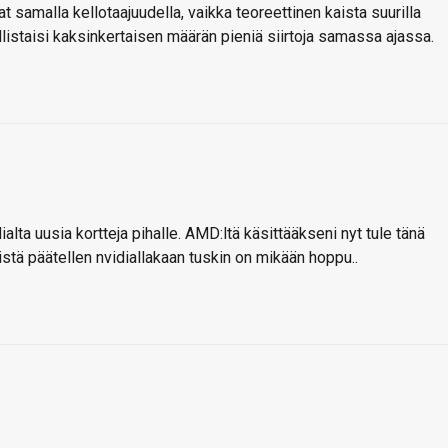
t samalla kellotaajuudella, vaikka teoreettinen kaista suurilla
listaisi kaksinkertaisen määrän pieniä siirtoja samassa ajassa.
ialta uusia kortteja pihalle. AMD:ltä käsittääkseni nyt tule tänä
stä päätellen nvidiallakaan tuskin on mikään hoppu..