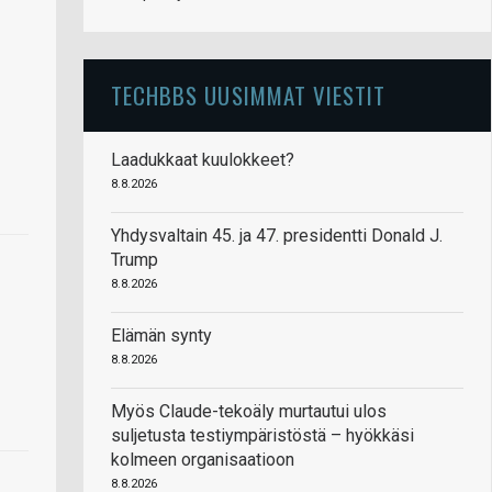
TECHBBS UUSIMMAT VIESTIT
Laadukkaat kuulokkeet?
8.8.2026
Yhdysvaltain 45. ja 47. presidentti Donald J.
Trump
8.8.2026
Elämän synty
8.8.2026
Myös Claude-tekoäly murtautui ulos
suljetusta testiympäristöstä – hyökkäsi
kolmeen organisaatioon
8.8.2026