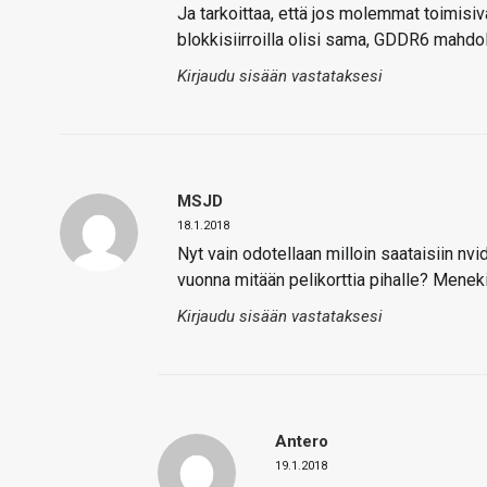
Ja tarkoittaa, että jos molemmat toimisiva
blokkisiirroilla olisi sama, GDDR6 mahdol
Kirjaudu sisään vastataksesi
MSJD
18.1.2018
Nyt vain odotellaan milloin saataisiin nvid
vuonna mitään pelikorttia pihalle? Meneki
Kirjaudu sisään vastataksesi
Antero
19.1.2018