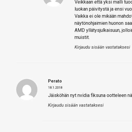
Veikkaan että yksi malli tuo
luokan päivitystä ja ensi vuo
Vaikka ei ole mikään mahdott
näytönohjaimien huonon saata
AMD yllätysjulkaisuun, jolloin
muistit.
Kirjaudu sisään vastataksesi
Perato
18.1.2018
Jäisköhän nyt nvidia fiksuna ootteleen nä
Kirjaudu sisään vastataksesi