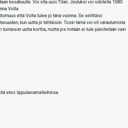
daan kesäkuulle. Voi olla uusi Titan. Jouluksi voi odotella 1080
nna Volta.
omuus että Volta tulee jo tänä vuonna. Se selittäisi
vuuden, kun uutta jo tehtäisiin. Tosin tämä voi oll varautumista
 tuotaisiin uutta korttia, mutta jos mitään ei tule päivitetään vain
itä etes lippulaivamalleihinsa.