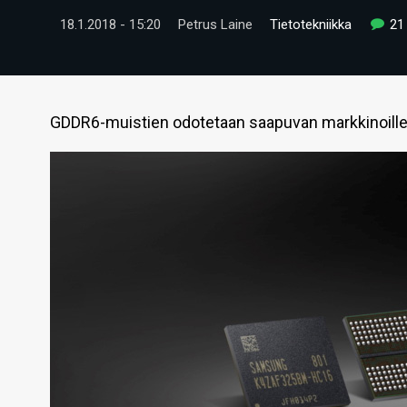
18.1.2018 - 15:20
Petrus Laine
Tietotekniikka
21
GDDR6-muistien odotetaan saapuvan markkinoill