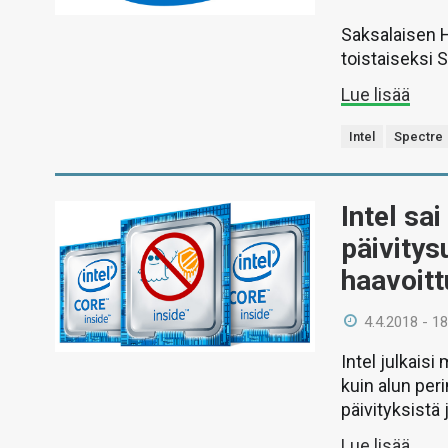
Saksalaisen H
toistaiseksi 
Lue lisää
Intel
Spectre
Intel sa
päivitys
haavoitt
4.4.2018 - 18
Intel julkais
kuin alun peri
päivityksistä 
Lue lisää