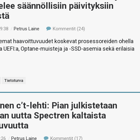
elee säännöllisiin päivityksiin
stä
19:38
/
Petrus Laine
Kommentit (24)
isemat haavoittuvuudet koskevat prosessoreiden ohella
UEFI:a, Optane-muisteja ja -SSD-asemia sekä erilaisia
Tietoturva
nen c’t-lehti: Pian julkistetaan
n uutta Spectren kaltaista
uvuutta
:26
/
Petrus Laine
Kommentit (17)