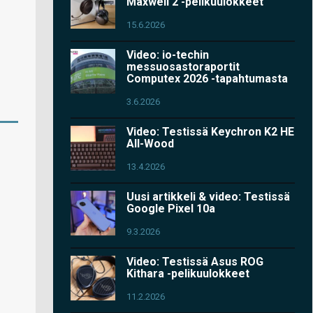
Maxwell 2 -pelikuulokkeet
15.6.2026
Video: io-techin
messuosastoraportit
Computex 2026 -tapahtumasta
3.6.2026
Video: Testissä Keychron K2 HE
All-Wood
13.4.2026
Uusi artikkeli & video: Testissä
Google Pixel 10a
9.3.2026
Video: Testissä Asus ROG
Kithara -pelikuulokkeet
11.2.2026