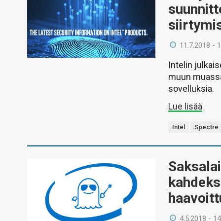
suunnitt
siirtymi
11.7.2018 - 
Intelin julka
muun muassa 
sovelluksia.
Lue lisää
Intel
Spectre
Saksalai
kahdeksa
haavoitt
4.5.2018 - 14