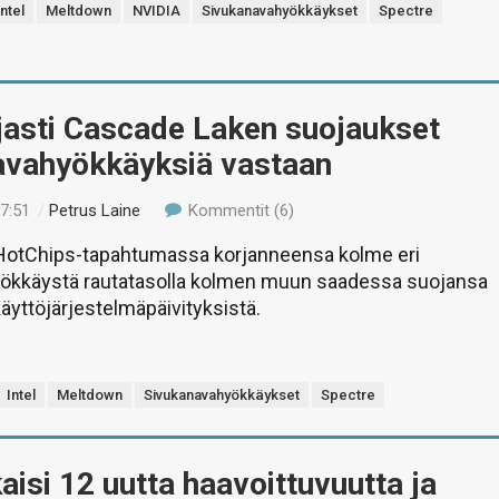
Intel
Meltdown
NVIDIA
Sivukanavahyökkäykset
Spectre
ljasti Cascade Laken suojaukset
avahyökkäyksiä vastaan
17:51
/
Petrus Laine
Kommentit (6)
i HotChips-tapahtumassa korjanneensa kolme eri
ökkäystä rautatasolla kolmen muun saadessa suojansa
käyttöjärjestelmäpäivityksistä.
Intel
Meltdown
Sivukanavahyökkäykset
Spectre
lkaisi 12 uutta haavoittuvuutta ja