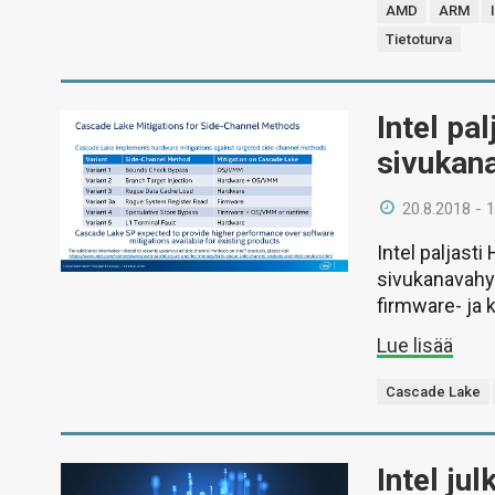
AMD
ARM
Tietoturva
Intel pa
sivukan
20.8.2018 - 
Intel paljast
sivukanavahy
firmware- ja 
Lue lisää
Cascade Lake
Intel ju