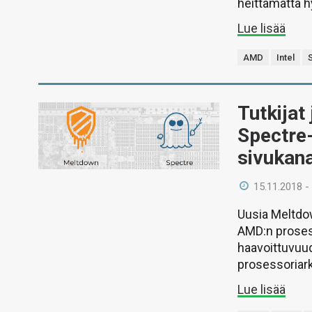
heittämättä h
Lue lisää
AMD
Intel
Tutkijat
Spectre
sivukan
15.11.2018 -
Uusia Meltdow
AMD:n proses
haavoittuvuud
prosessoriark
Lue lisää