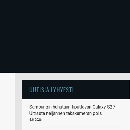
UUTISIA LYHYESTI
Samsungin huhutaan tiputtavan Galaxy S27
Ultrasta neljännen takakameran pois
6.8.2026