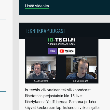
Lisää videoita
TEKNIIKKAPODCAST
io-techin viikottainen tekniikkapodcast
lähetetään perjantaisin klo 15 live-
lähetyksenä
YouTubessa
. Sampsa ja Juha
käyvät keskenään läpi kuluneen viikon ajalta