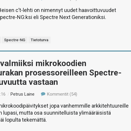
eisen c’t-lehti on nimennyt uudet haavoittuvuudet
Spectre-NG:ksi eli Spectre Next Generationiksi.
Spectre-NG
Tietoturva
i valmiiksi mikrokoodien
urakan prosessoreilleen Spectre-
uvuutta vastaan
:16
/
Petrus Laine
Kommentit (54)
i mikrokoodipäivitykset jopa vanhemmille arkkitehtuureille
n lupasi, mutta osa suunnitelluista ylimääräisistä
jäi lopulta tekemättä.