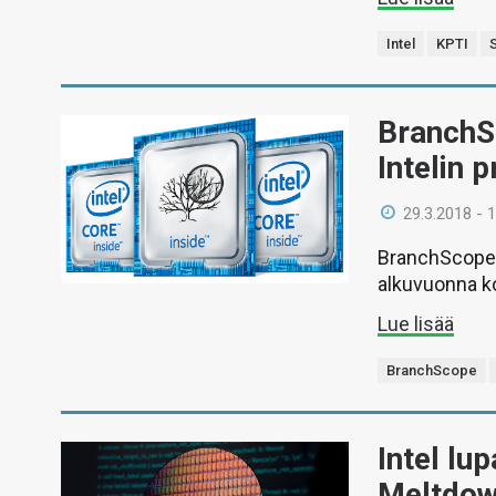
Intel
KPTI
BranchS
Intelin 
29.3.2018 - 
BranchScope 
alkuvuonna k
Lue lisää
BranchScope
Intel lu
Meltdow