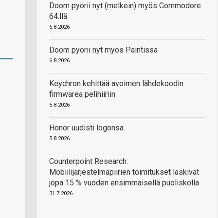
Doom pyörii nyt (melkein) myös Commodore
64:llä
6.8.2026
Doom pyörii nyt myös Paintissa
6.8.2026
Keychron kehittää avoimen lähdekoodin
firmwarea pelihiiriin
5.8.2026
Honor uudisti logonsa
5.8.2026
Counterpoint Research:
Mobiilijärjestelmäpiirien toimitukset laskivat
jopa 15 % vuoden ensimmäisellä puoliskolla
31.7.2026