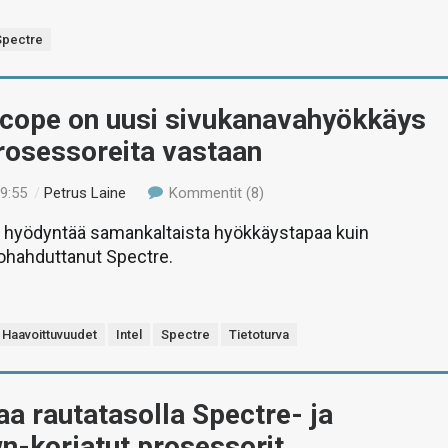
Spectre
cope on uusi sivukanavahyökkäys
prosessoreita vastaan
19:55
/
Petrus Laine
Kommentit (8)
hyödyntää samankaltaista hyökkäystapaa kuin
ohahduttanut Spectre.
Haavoittuvuudet
Intel
Spectre
Tietoturva
paa rautatasolla Spectre- ja
n-korjatut prosessorit