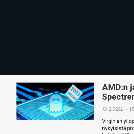
AMD:n ja
Spectren
2.5.2021 - 15
Virginian yli
nykyisistä pr