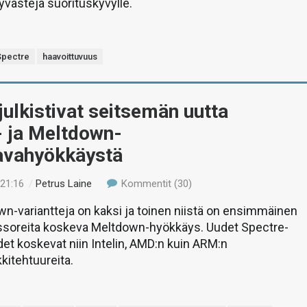
yvästejä suorituskyvylle.
Spectre
haavoittuvuus
 julkistivat seitsemän uutta
- ja Meltdown-
avahyökkäystä
 21:16
/
Petrus Laine
Kommentit (30)
n-variantteja on kaksi ja toinen niistä on ensimmäinen
soreita koskeva Meltdown-hyökkäys. Uudet Spectre-
et koskevat niin Intelin, AMD:n kuin ARM:n
kitehtuureita.