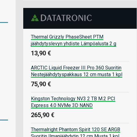
Thermal Grizzly PhaseSheet PTM
jäähdytyslevyn yhdiste Lämpöalusta 2 g
13,90 €
ARCTIC Liquid Freezer III Pro 360 Suoritin
Nestejäähdytyspakkaus 12 cm musta 1 kpl
75,90 €
Kingston Technology NV3 2 TB M.2 PCI
Express 4.0 NVMe 3D NAND
265,90 €
Thermalright Phantom Spirit 120 SE ARGB
Suoritin Ilmanjäähdytin 12 cm Musta 1 kpl