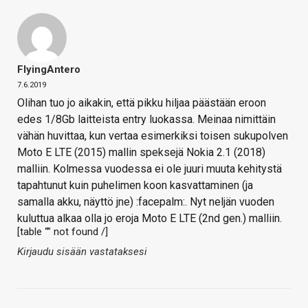
FlyingAntero
7.6.2019
Olihan tuo jo aikakin, että pikku hiljaa päästään eroon
edes 1/8Gb laitteista entry luokassa. Meinaa nimittäin
vähän huvittaa, kun vertaa esimerkiksi toisen sukupolven
Moto E LTE (2015) mallin speksejä Nokia 2.1 (2018)
malliin. Kolmessa vuodessa ei ole juuri muuta kehitystä
tapahtunut kuin puhelimen koon kasvattaminen (ja
samalla akku, näyttö jne) :facepalm:. Nyt neljän vuoden
kuluttua alkaa olla jo eroja Moto E LTE (2nd gen.) malliin.
[table “” not found /]
Kirjaudu sisään vastataksesi