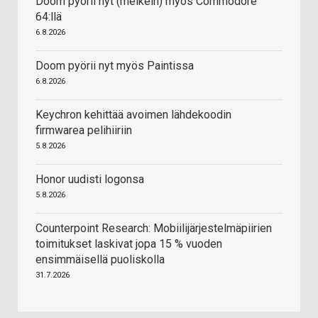
Doom pyörii nyt (melkein) myös Commodore
64:llä
6.8.2026
Doom pyörii nyt myös Paintissa
6.8.2026
Keychron kehittää avoimen lähdekoodin
firmwarea pelihiiriin
5.8.2026
Honor uudisti logonsa
5.8.2026
Counterpoint Research: Mobiilijärjestelmäpiirien
toimitukset laskivat jopa 15 % vuoden
ensimmäisellä puoliskolla
31.7.2026