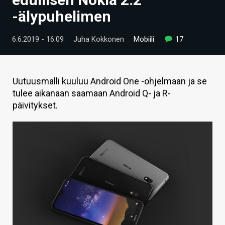
ARTIKKELIT
-älypuhelimen
VIDEOT
6.6.2019 - 16:09
Juha Kokkonen
Mobiili
17
TECHBBS
TIETOA
Uutuusmalli kuuluu Android One -ohjelmaan ja se
tulee aikanaan saamaan Android Q- ja R-
HINTA.FI
päivitykset.
KAUPPA
VAIHDA TEEMA
HAKU