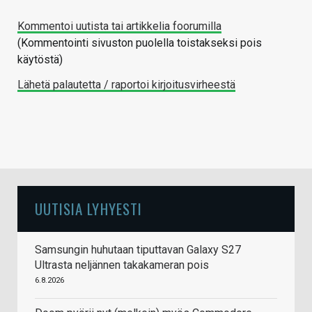
Kommentoi uutista tai artikkelia foorumilla
(Kommentointi sivuston puolella toistakseksi pois
käytöstä)
Lähetä palautetta / raportoi kirjoitusvirheestä
UUTISIA LYHYESTI
Samsungin huhutaan tiputtavan Galaxy S27
Ultrasta neljännen takakameran pois
6.8.2026