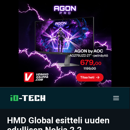
HMD Global esitteli uuden
UUTISET
edullisen Nokia 2.2