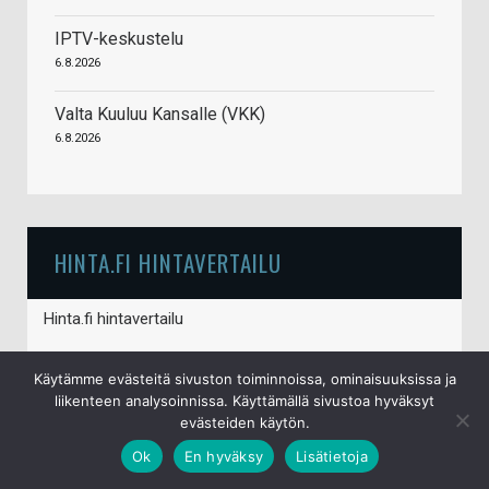
IPTV-keskustelu
6.8.2026
Valta Kuuluu Kansalle (VKK)
6.8.2026
HINTA.FI HINTAVERTAILU
Hinta.fi hintavertailu
Käytämme evästeitä sivuston toiminnoissa, ominaisuuksissa ja
liikenteen analysoinnissa. Käyttämällä sivustoa hyväksyt
evästeiden käytön.
Ok
En hyväksy
Lisätietoja
© S&J Media Oy