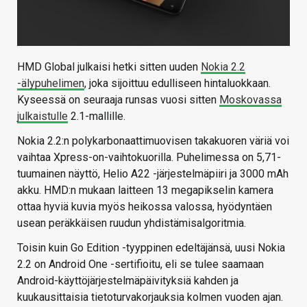
HMD Global julkaisi hetki sitten uuden
Nokia 2.2
-älypuhelimen
, joka sijoittuu edulliseen hintaluokkaan.
Kyseessä on seuraaja runsas vuosi sitten
Moskovassa
julkaistulle
2.1-mallille.
Nokia 2.2:n polykarbonaattimuovisen takakuoren väriä voi
vaihtaa Xpress-on-vaihtokuorilla. Puhelimessa on 5,71-
tuumainen näyttö, Helio A22 -järjestelmäpiiri ja 3000 mAh
akku. HMD:n mukaan laitteen 13 megapikselin kamera
ottaa hyviä kuvia myös heikossa valossa, hyödyntäen
usean peräkkäisen ruudun yhdistämisalgoritmia.
Toisin kuin Go Edition -tyyppinen edeltäjänsä, uusi Nokia
2.2 on Android One -sertifioitu, eli se tulee saamaan
Android-käyttöjärjestelmäpäivityksiä kahden ja
kuukausittaisia tietoturvakorjauksia kolmen vuoden ajan.