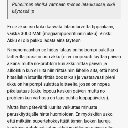
Puhelimen elinikä varmaan menee latauksessa, eikä
käytössä :p
Ei se akun iso koko kasvata lataustarvetta tippaakaan,
vaikka 3000 MAh (megaamppeeritunnin akku). Vinkki:
Akku ei ole pakko ladata aina täyteen.
Nimenomaanhan se hidas lataus on helpompi sulattaa
laitteelta jossa on iso akku (ei voi nopeasti täyttää päivän
aikana, mutta no-problem kun akku riittää päivän, ja
silloinkin kun ei riitä niin riittää niin lähelle sitä, että hetki
hitaallakin laturilla riittää boostiksi) ja vastaavasti pieni
akku on helpompi sulattaa laitteelta, jossa on nopea
pikalautaus (akku loppuu kesken päivän, mutta no
problem kun vartissa on taas puhtia loppupäiväksi).
Mutta ihan pätevältä luurilta vaikuttaa minusta
peruskäyttäjälle hinta huomioiden. En myöskään usko,
että mitkään supertehokäyttäjät tämän luokan luureja
luurikaan ostelevat, joten akkukin riittänee päivän ellei