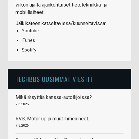
viikon ajalta ajankohtaiset tietotekniikka- ja
mobiiliaiheet.
Jälkikäteen katseltavissa/kuunneltavissa:
Youtube
iTunes
Spotify
TECHBBS UUSIMMAT VIESTIT
Mikä ärsyttää kanssa-autoilijoissa?
7.8.2026
RVS, Motor up ja muut ihmeaineet.
7.8.2026