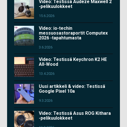
Video: Testissä Audeze Maxwell 2
-pelikuulokkeet
15.6.2026
Video: io-techin
messuosastoraportit Computex
2026 -tapahtumasta
3.6.2026
Video: Testissä Keychron K2 HE
All-Wood
13.4.2026
Uusi artikkeli & video: Testissä
Google Pixel 10a
9.3.2026
Video: Testissä Asus ROG Kithara
-pelikuulokkeet