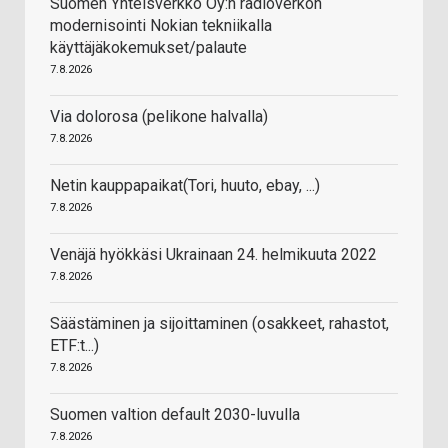
Suomen Yhteisverkko Oy:n radioverkon
modernisointi Nokian tekniikalla
käyttäjäkokemukset/palaute
7.8.2026
Via dolorosa (pelikone halvalla)
7.8.2026
Netin kauppapaikat(Tori, huuto, ebay, ...)
7.8.2026
Venäjä hyökkäsi Ukrainaan 24. helmikuuta 2022
7.8.2026
Säästäminen ja sijoittaminen (osakkeet, rahastot,
ETF:t...)
7.8.2026
Suomen valtion default 2030-luvulla
7.8.2026