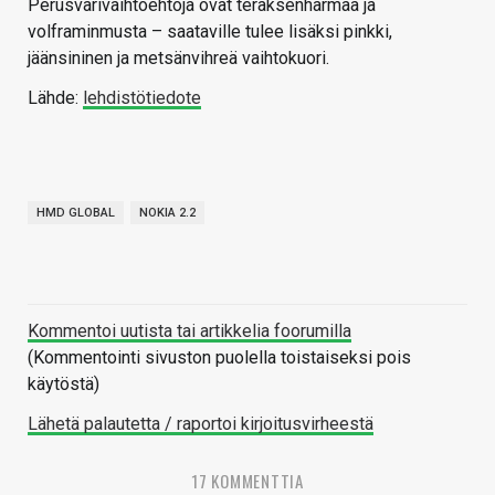
Perusvärivaihtoehtoja ovat teräksenharmaa ja
volframinmusta – saataville tulee lisäksi pinkki,
jäänsininen ja metsänvihreä vaihtokuori.
Lähde:
lehdistötiedote
HMD GLOBAL
NOKIA 2.2
Kommentoi uutista tai artikkelia foorumilla
(Kommentointi sivuston puolella toistaiseksi pois
käytöstä)
Lähetä palautetta / raportoi kirjoitusvirheestä
17 KOMMENTTIA