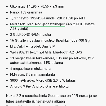
Ulkomitat: 145,96 × 70,56 × 9,3 mm
Paino: 153 grammaa
5,71″ näyttö, 19:9-kuvasuhde, 720 x 1520 pikseliä
MediaTek Helio A22 -järjestelmäpiiri
(4 × 2 GHz Cortex-
A53-ydintä)
2 Gt LPDDR3 RAM-muistia
16 Gt tallennustilaa, muistikorttipaikka (jopa 400 Gt)
LTE Cat.4 -yhteydet, Dual SIM
Wi-Fi 802.11 b/g/n 2,4 GHz, Bluetooth 4.2, GPS
13 megapikselin takakamera, 1,12 um pikselikoko, f2.2,
automaattitarkennus, LED-salama
5 megapikselin etukamera
FM-radio, 3,5 mm ääniliitäntä
3000 mAh akku, Micro-USB 2.0, 5 W lataus
Android 9 Pie, Android One -sertifioitu
Nokia 2.2:n suositushinta Suomessa on 119 euroa ja se
tulee saataville 8. heinäkuuta alkaen.