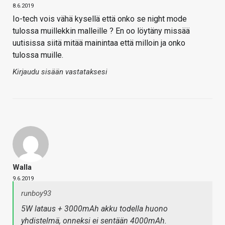
8.6.2019
Io-tech vois vähä kysellä että onko se night mode
tulossa muillekkin malleille ? En oo löytäny missää
uutisissa siitä mitää mainintaa että milloin ja onko
tulossa muille.
Kirjaudu sisään vastataksesi
Walla
9.6.2019
runboy93
5W lataus + 3000mAh akku todella huono
yhdistelmä, onneksi ei sentään 4000mAh.