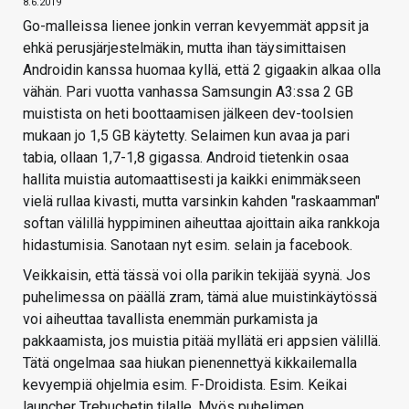
8.6.2019
Go-malleissa lienee jonkin verran kevyemmät appsit ja
ehkä perusjärjestelmäkin, mutta ihan täysimittaisen
Androidin kanssa huomaa kyllä, että 2 gigaakin alkaa olla
vähän. Pari vuotta vanhassa Samsungin A3:ssa 2 GB
muistista on heti boottaamisen jälkeen dev-toolsien
mukaan jo 1,5 GB käytetty. Selaimen kun avaa ja pari
tabia, ollaan 1,7-1,8 gigassa. Android tietenkin osaa
hallita muistia automaattisesti ja kaikki enimmäkseen
vielä rullaa kivasti, mutta varsinkin kahden "raskaamman"
softan välillä hyppiminen aiheuttaa ajoittain aika rankkoja
hidastumisia. Sanotaan nyt esim. selain ja facebook.
Veikkaisin, että tässä voi olla parikin tekijää syynä. Jos
puhelimessa on päällä zram, tämä alue muistinkäytössä
voi aiheuttaa tavallista enemmän purkamista ja
pakkaamista, jos muistia pitää myllätä eri appsien välillä.
Tätä ongelmaa saa hiukan pienennettyä kikkailemalla
kevyempiä ohjelmia esim. F-Droidista. Esim. Keikai
launcher Trebuchetin tilalle. Myös puhelimen