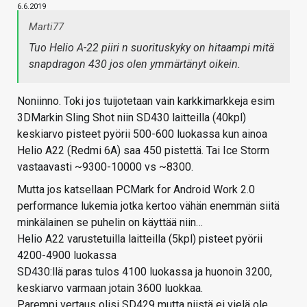
6.6.2019
Marti77
Tuo Helio A-22 piiri n suorituskyky on hitaampi mitä
snapdragon 430 jos olen ymmärtänyt oikein.
Noniinno. Toki jos tuijotetaan vain karkkimarkkeja esim
3DMarkin Sling Shot niin SD430 laitteilla (40kpl)
keskiarvo pisteet pyörii 500-600 luokassa kun ainoa
Helio A22 (Redmi 6A) saa 450 pistettä. Tai Ice Storm
vastaavasti ~9300-10000 vs ~8300.
Mutta jos katsellaan PCMark for Android Work 2.0
performance lukemia jotka kertoo vähän enemmän siitä
minkälainen se puhelin on käyttää niin…
Helio A22 varustetuilla laitteilla (5kpl) pisteet pyörii
4200-4900 luokassa
SD430:llä paras tulos 4100 luokassa ja huonoin 3200,
keskiarvo varmaan jotain 3600 luokkaa.
Parempi vertaus olisi SD429 mutta niistä ei vielä ole