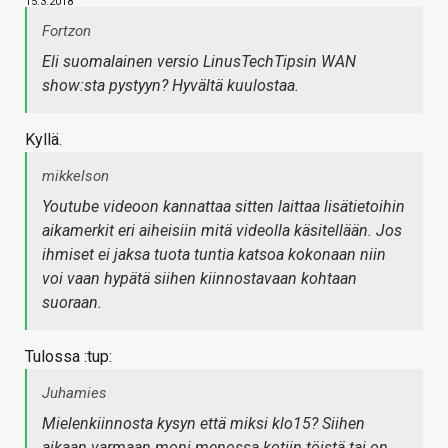
15.3.2018
Fortzon
Eli suomalainen versio LinusTechTipsin WAN
show:sta pystyyn? Hyvältä kuulostaa.
Kyllä.
mikkelson
Youtube videoon kannattaa sitten laittaa lisätietoihin
aikamerkit eri aiheisiin mitä videolla käsitellään. Jos
ihmiset ei jaksa tuota tuntia katsoa kokonaan niin
voi vaan hypätä siihen kiinnostavaan kohtaan
suoraan.
Tulossa :tup:
Juhamies
Mielenkiinnosta kysyn että miksi klo15? Siihen
aikaan varmaan moni menossa kotiin töistä tai on