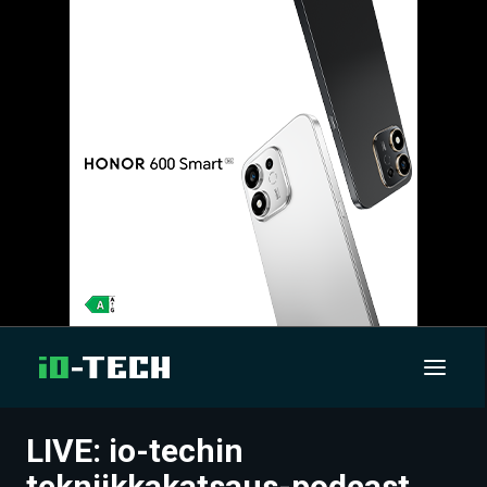
LIVE: io-techin
UUTISET
tekniikkakatsaus-podcast