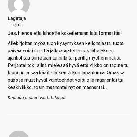
Lagittaja
15.3.2018
Jes, hienoa että lähdette kokeilemaan tätä formaattia!
Allekirjoitan myös tuon kysymyksen kellonajasta, tuota
päivää voisi miettiä jatkoa ajatellen jos lähetyksen
ajankohtaa siirretään tunnilla tai parilla myöhemmäksi.
Perjantai toki siinä mielessä hyvä että viikko on taputeltu
loppuun ja saa käsitellä sen viikon tapahtumia. Omassa
päässä muut hyvät vaihtoehdot voisi olla maanantai tai
keskiviikko, tosin maanantai nyt on maanantai…
Kirjaudu sisään vastataksesi