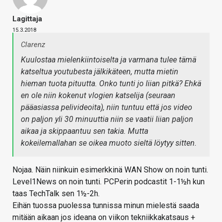
Lagittaja
15.3.2018
Clarenz
Kuulostaa mielenkiintoiselta ja varmana tulee tämä
katseltua youtubesta jälkikäteen, mutta mietin
hieman tuota pituutta. Onko tunti jo liian pitkä? Ehkä
en ole niin kokenut vlogien katselija (seuraan
pääasiassa pelivideoita), niin tuntuu että jos video
on paljon yli 30 minuuttia niin se vaatii liian paljon
aikaa ja skippaantuu sen takia. Mutta
kokeilemallahan se oikea muoto sieltä löytyy sitten.
Nojaa. Näin niinkuin esimerkkinä WAN Show on noin tunti.
Level1News on noin tunti. PCPerin podcastit 1-1½h kun
taas TechTalk sen 1½-2h.
Eihän tuossa puolessa tunnissa minun mielestä saada
mitään aikaan jos ideana on viikon tekniikkakatsaus +