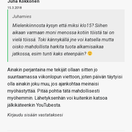
Juha Kokkonen
15.3.2018
Juhamies
Mielenkiinnosta kysyn että miksi klo15? Siihen
aikaan varmaan moni menossa kotiin töistä tai on
vielä töissä. Toki kännykällä jne voi katsella mutta
oisko mahdollista harkita tuota alkamisaikaa
jatkossa, esim tunti kaks eteenpäin?
Ainakin perjantaina me tekijät ollaan sitten jo
suuntaamassa viikonlopun viettoon, joten päivän täytyisi
olla ainakin joku muu, jos ajankohtaa meinaisi
myöhästyttää. Pitää pohtia tätä mahdollisesti
myöhemmin. Lähetyksenhän voi kuitenkin katsoa
jälkikäteenkin YouTubesta.
Kirjaudu sisään vastataksesi