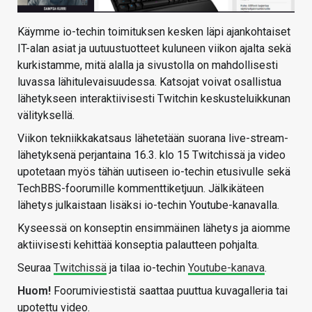
Käymme io-techin toimituksen kesken läpi ajankohtaiset
IT-alan asiat ja uutuustuotteet kuluneen viikon ajalta sekä
kurkistamme, mitä alalla ja sivustolla on mahdollisesti
luvassa lähitulevaisuudessa. Katsojat voivat osallistua
lähetykseen interaktiivisesti Twitchin keskusteluikkunan
välityksellä.
Viikon tekniikkakatsaus lähetetään suorana live-stream-
lähetyksenä perjantaina 16.3. klo 15 Twitchissä ja video
upotetaan myös tähän uutiseen io-techin etusivulle sekä
TechBBS-foorumille kommenttiketjuun. Jälkikäteen
lähetys julkaistaan lisäksi io-techin Youtube-kanavalla.
Kyseessä on konseptin ensimmäinen lähetys ja aiomme
aktiivisesti kehittää konseptia palautteen pohjalta.
Seuraa
Twitchissä
ja tilaa io-techin
Youtube-kanava
.
Huom!
Foorumiviestistä saattaa puuttua kuvagalleria tai
upotettu video.