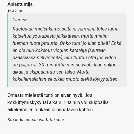
Asiantuntija
15.3.2018
Clarenz
Kuulostaa mielenkiintoiselta ja varmana tulee tämä
katseltua youtubesta jälkikäteen, mutta mietin
hieman tuota pituutta. Onko tunti jo liian pitkä? Ehkä
en ole niin kokenut vlogien katselija (seuraan
pääasiassa pelivideoita), niin tuntuu että jos video
on paljon yli 30 minuuttia niin se vaatii liian paljon
aikaa ja skippaantuu sen takia. Mutta
kokeilemallahan se oikea muoto sieltä löytyy sitten.
Omasta mielestä tunti on aivan hyvä. Jos
keskittymiskyky tai aika ei riitä niin voi skippailla
aikaleimojen mukaan kiinnostaviin kohtiin.
Kirjaudu sisään vastataksesi