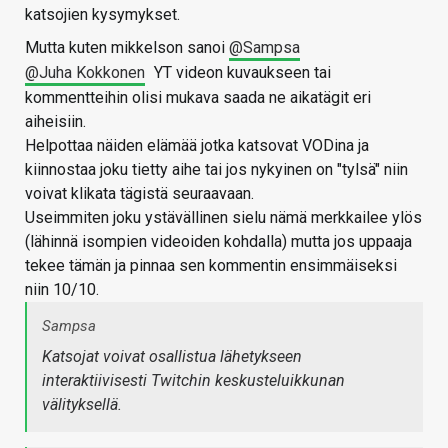
katsojien kysymykset.
Mutta kuten mikkelson sanoi
@Sampsa
@Juha Kokkonen
YT videon kuvaukseen tai
kommentteihin olisi mukava saada ne aikatägit eri
aiheisiin.
Helpottaa näiden elämää jotka katsovat VODina ja
kiinnostaa joku tietty aihe tai jos nykyinen on "tylsä" niin
voivat klikata tägistä seuraavaan.
Useimmiten joku ystävällinen sielu nämä merkkailee ylös
(lähinnä isompien videoiden kohdalla) mutta jos uppaaja
tekee tämän ja pinnaa sen kommentin ensimmäiseksi
niin 10/10.
Sampsa
Katsojat voivat osallistua lähetykseen
interaktiivisesti Twitchin keskusteluikkunan
välityksellä.