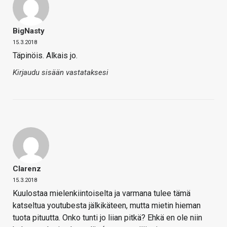
BigNasty
15.3.2018
Täpinöis. Alkais jo.
Kirjaudu sisään vastataksesi
Clarenz
15.3.2018
Kuulostaa mielenkiintoiselta ja varmana tulee tämä
katseltua youtubesta jälkikäteen, mutta mietin hieman
tuota pituutta. Onko tunti jo liian pitkä? Ehkä en ole niin