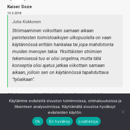
Kaiser Soze
15.3.2018
Juha Kokkonen
Striimaaminen viikoittain samaan aikaan
perinteisten toimistoaikojen ulkopuolella on vaan
käytännössä erittäin hankalaa tai jopa mahdotonta
muiden menojen takia. Yksittäisten striimien
tekemisessä tuo ei olisi ongelma, mutta tätä
konseptia olisi ajatus jatkaa viikottain samaan
aikaan, jolloin sen on käytännössä tapahduttava
"työaikaan".
Aikahan sen näyttää kuinka hyvin ihmiset ehtivät
Käytämme evästeitä sivuston toiminnoissa, ominaisuuksissa ja
katsomaan. Viikonloput poissuljettu vaihtoehto?
liikenteen analysoinnissa. Käyttämällä sivustoa hyväksyt
Kirjaudu sisään vastataksesi
evästeiden käytön.
Ok
En hyväksy
Lisätietoja