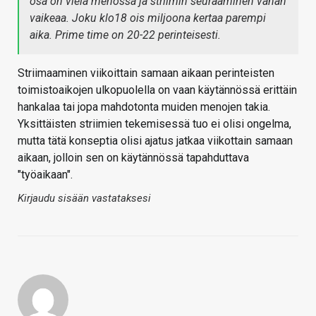
osa on vielä menossa ja striimin seuraaminen vähän
vaikeaa. Joku klo18 ois miljoona kertaa parempi
aika. Prime time on 20-22 perinteisesti.
Striimaaminen viikoittain samaan aikaan perinteisten
toimistoaikojen ulkopuolella on vaan käytännössä erittäin
hankalaa tai jopa mahdotonta muiden menojen takia.
Yksittäisten striimien tekemisessä tuo ei olisi ongelma,
mutta tätä konseptia olisi ajatus jatkaa viikottain samaan
aikaan, jolloin sen on käytännössä tapahduttava
"työaikaan".
Kirjaudu sisään vastataksesi