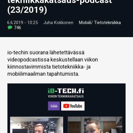
ARTIKKELIT
(23/2019)
VIDEOT
6.6.2019 - 10:25
Juha Kokkonen
Mobiili
/
Tietotekniikka
746
TECHBBS
TIETOA
io-techin suorana lähetettävässä
HINTA.FI
videopodcastissa keskustellaan viikon
kiinnostavimmista tietotekniikka- ja
KAUPPA
mobiilimaailman tapahtumista.
VAIHDA TEEMA
HAKU