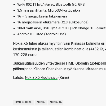
Wi-Fi 802.11 b/g/n/a/ac, Bluetooth 5.0, GPS
3,5 mm ääniliitäntä, MicroSD-korttipaikka
16 + 5 megapikselin takakamera
16 megapikselin etukamera (f2.0 aukkosuhde)
3060 mAh akku, USB Type-C 2.0, Quick Charge 3.0 -pikala
Android 8.1 Oreo (Android One)
Nokia X6 tulee aluksi myyntiin vain Kiinassa kolmella eri
keskusmuistin ja tallennustilan kombinaatiolla (4+32 Gt,
170-225 euroa.
Julkaisutilaisuuden yhteydessä HMD Globalin tuotepäälli
päämajansa Kiinaan Shenzheniin työskennelläkseen muun
Lähde:
Nokia X6 -tuotesivu
(Kiina)
HMD GLOBAL
NOKIA
NOKIA X6