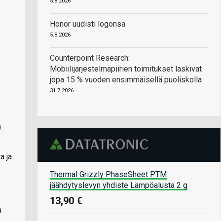
5.8.2026
Honor uudisti logonsa
5.8.2026
Counterpoint Research:
Mobiilijärjestelmäpiirien toimitukset laskivat
jopa 15 % vuoden ensimmäisellä puoliskolla
31.7.2026
)
a ja
Thermal Grizzly PhaseSheet PTM
jäähdytyslevyn yhdiste Lämpöalusta 2 g
13,90 €
a