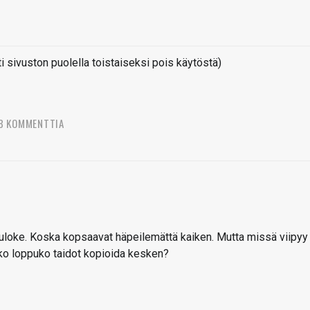
sivuston puolella toistaiseksi pois käytöstä)
8 KOMMENTTIA
n uloke. Koska kopsaavat häpeilemättä kaiken. Mutta missä viipyy
o loppuko taidot kopioida kesken?