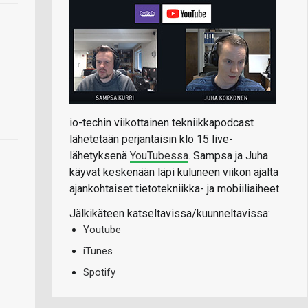
io-techin viikottainen tekniikkapodcast
lähetetään perjantaisin klo 15 live-
lähetyksenä
YouTubessa
. Sampsa ja Juha
käyvät keskenään läpi kuluneen viikon ajalta
ajankohtaiset tietotekniikka- ja mobiiliaiheet.
Jälkikäteen katseltavissa/kuunneltavissa:
Youtube
iTunes
Spotify