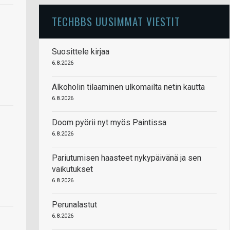
TECHBBS UUSIMMAT VIESTIT
Suosittele kirjaa
6.8.2026
Alkoholin tilaaminen ulkomailta netin kautta
6.8.2026
Doom pyörii nyt myös Paintissa
6.8.2026
Pariutumisen haasteet nykypäivänä ja sen
vaikutukset
6.8.2026
Perunalastut
6.8.2026