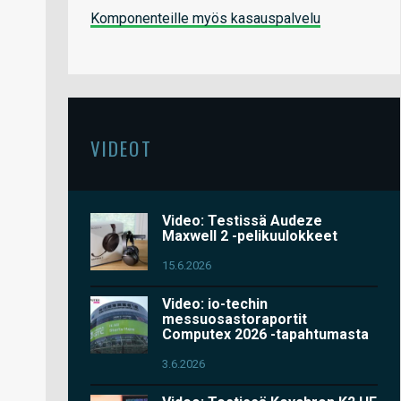
Komponenteille myös kasauspalvelu
VIDEOT
Video: Testissä Audeze
Maxwell 2 -pelikuulokkeet
15.6.2026
Video: io-techin
messuosastoraportit
Computex 2026 -tapahtumasta
3.6.2026