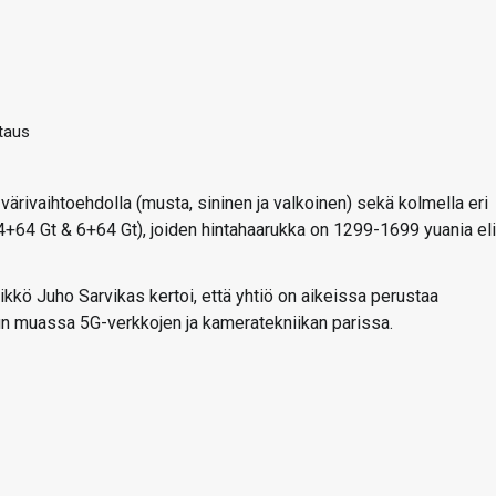
taus
 värivaihtoehdolla (musta, sininen ja valkoinen) sekä kolmella eri
 4+64 Gt & 6+64 Gt), joiden hintahaarukka on 1299-1699 yuania eli
kkö Juho Sarvikas kertoi, että yhtiö on aikeissa perustaa
 muassa 5G-verkkojen ja kameratekniikan parissa.