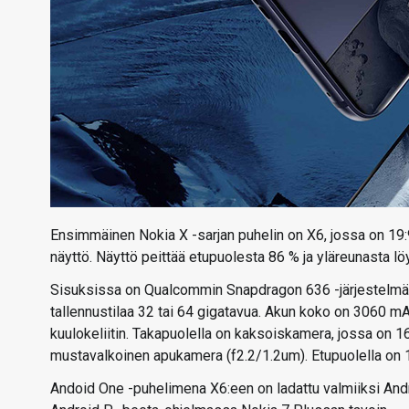
Ensimmäinen Nokia X -sarjan puhelin on X6, jossa on 19
näyttö. Näyttö peittää etupuolesta 86 % ja yläreunasta löy
Sisuksissa on Qualcommin Snapdragon 636 -järjestelmäpii
tallennustilaa 32 tai 64 gigatavua. Akun koko on 3060 mA
kuulokeliitin. Takapuolella on kaksoiskamera, jossa on 
mustavalkoinen apukamera (f2.2/1.2um). Etupuolella on 
Andoid One -puhelimena X6:een on ladattu valmiiksi And