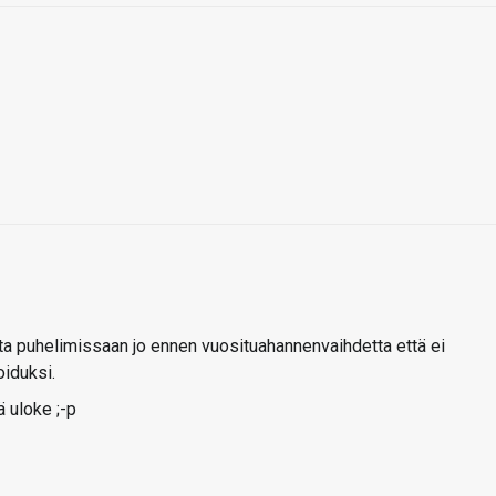
tta puhelimissaan jo ennen vuosituahannenvaihdetta että ei
oiduksi.
 uloke ;-p