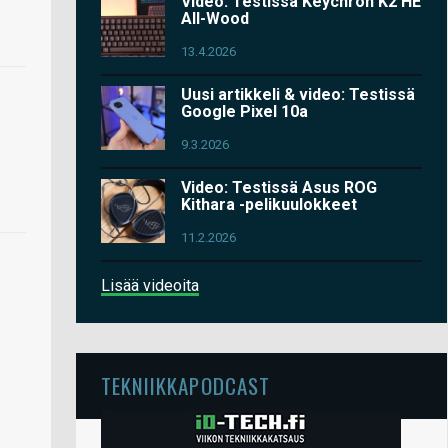
Video: Testissä Keychron K2 HE
All-Wood
13.4.2026
Uusi artikkeli & video: Testissä
Google Pixel 10a
9.3.2026
Video: Testissä Asus ROG
Kithara -pelikuulokkeet
11.2.2026
Lisää videoita
TEKNIIKKAPODCAST