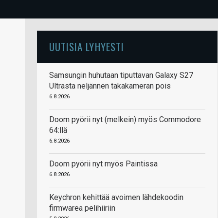
UUTISIA LYHYESTI
Samsungin huhutaan tiputtavan Galaxy S27
Ultrasta neljännen takakameran pois
6.8.2026
Doom pyörii nyt (melkein) myös Commodore
64:llä
6.8.2026
Doom pyörii nyt myös Paintissa
6.8.2026
Keychron kehittää avoimen lähdekoodin
firmwarea pelihiiriin