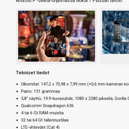
Android P -beeta-ohjelmassa Nokia 7 Plussan tavoin.
Tekniset tiedot
Ulkomitat: 147,2 x 70,98 x 7,99 mm (+0,6 mm kameran ko
Paino: 151 grammaa
5,8″ näyttö, 19:9-kuvasuhde, 1080 x 2280 pikseliä, Gorilla 
Qualcomm Snapdragon 636
4 tai 6 Gt RAM-muistia
32 tai 64 Gt tallennustilaa
LTE-yhteydet (Cat 4)