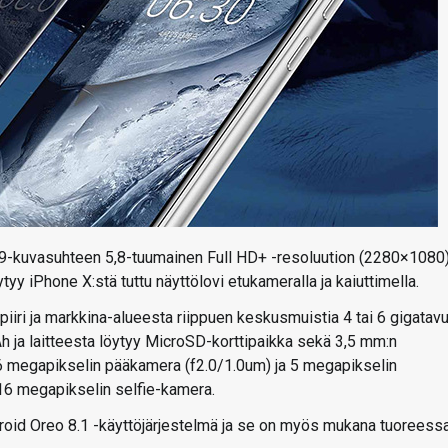
:9-kuvasuhteen 5,8-tuumainen Full HD+ -resoluution (2280×1080
tyy iPhone X:stä tuttu näyttölovi etukameralla ja kaiuttimella.
ri ja markkina-alueesta riippuen keskusmuistia 4 tai 6 gigatavu
h ja laitteesta löytyy MicroSD-korttipaikka sekä 3,5 mm:n
16 megapikselin pääkamera (f2.0/1.0um) ja 5 megapikselin
16 megapikselin selfie-kamera.
roid Oreo 8.1 -käyttöjärjestelmä ja se on myös mukana tuoreess