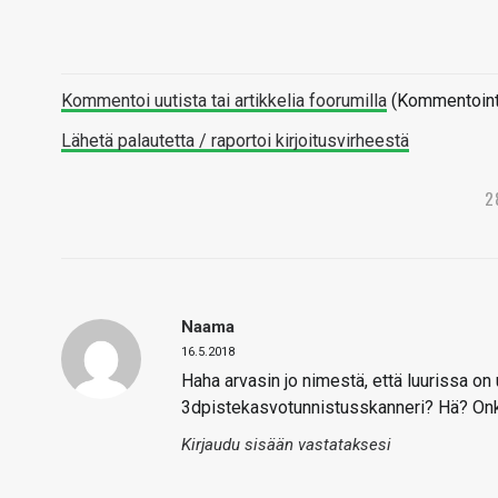
Kommentoi uutista tai artikkelia foorumilla
(Kommentointi 
Lähetä palautetta / raportoi kirjoitusvirheestä
2
Naama
16.5.2018
Haha arvasin jo nimestä, että luurissa o
3dpistekasvotunnistusskanneri? Hä? Onk
Kirjaudu sisään vastataksesi