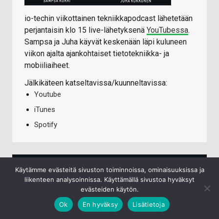
io-techin viikottainen tekniikkapodcast lähetetään
perjantaisin klo 15 live-lähetyksenä
YouTubessa
.
Sampsa ja Juha käyvät keskenään läpi kuluneen
viikon ajalta ajankohtaiset tietotekniikka- ja
mobiiliaiheet.
Jälkikäteen katseltavissa/kuunneltavissa:
Youtube
iTunes
Spotify
TECHBBS UUSIMMAT VIESTIT
Käytämme evästeitä sivuston toiminnoissa, ominaisuuksissa ja
liikenteen analysoinnissa. Käyttämällä sivustoa hyväksyt
evästeiden käytön.
Pyöräily
Ok
En hyväksy
Lisätietoja
7.8.2026