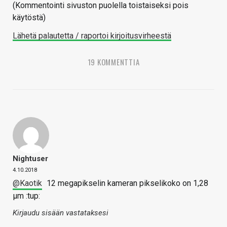
(Kommentointi sivuston puolella toistaiseksi pois
käytöstä)
Lähetä palautetta / raportoi kirjoitusvirheestä
19 KOMMENTTIA
Nightuser
4.10.2018
@Kaotik
12 megapikselin kameran pikselikoko on 1,28
µm :tup:
Kirjaudu sisään vastataksesi