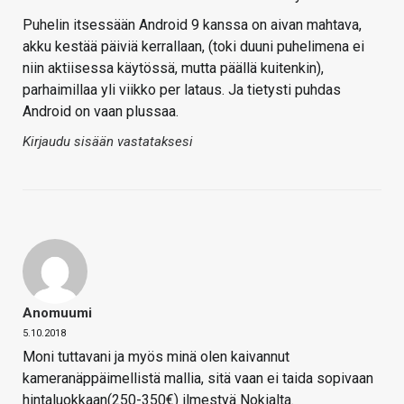
Puhelin itsessään Android 9 kanssa on aivan mahtava,
akku kestää päiviä kerrallaan, (toki duuni puhelimena ei
niin aktiisessa käytössä, mutta päällä kuitenkin),
parhaimillaa yli viikko per lataus. Ja tietysti puhdas
Android on vaan plussaa.
Kirjaudu sisään vastataksesi
Anomuumi
5.10.2018
Moni tuttavani ja myös minä olen kaivannut
kameranäppäimellistä mallia, sitä vaan ei taida sopivaan
hintaluokkaan(250-350€) ilmestyä Nokialta.