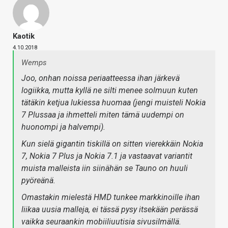
Kaotik
4.10.2018
Wemps
Joo, onhan noissa periaatteessa ihan järkevä
logiikka, mutta kyllä ne silti menee solmuun kuten
tätäkin ketjua lukiessa huomaa (jengi muisteli Nokia
7 Plussaa ja ihmetteli miten tämä uudempi on
huonompi ja halvempi).
Kun sielä gigantin tiskillä on sitten vierekkäin Nokia
7, Nokia 7 Plus ja Nokia 7.1 ja vastaavat variantit
muista malleista iin siinähän se Tauno on huuli
pyöreänä.
Omastakin mielestä HMD tunkee markkinoille ihan
liikaa uusia malleja, ei tässä pysy itsekään perässä
vaikka seuraankin mobiiliuutisia sivusilmällä.