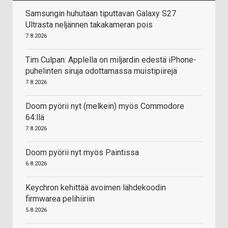
Samsungin huhutaan tiputtavan Galaxy S27
Ultrasta neljännen takakameran pois
7.8.2026
Tim Culpan: Applella on miljardin edestä iPhone-
puhelinten siruja odottamassa muistipiirejä
7.8.2026
Doom pyörii nyt (melkein) myös Commodore
64:llä
7.8.2026
Doom pyörii nyt myös Paintissa
6.8.2026
Keychron kehittää avoimen lähdekoodin
firmwarea pelihiiriin
5.8.2026