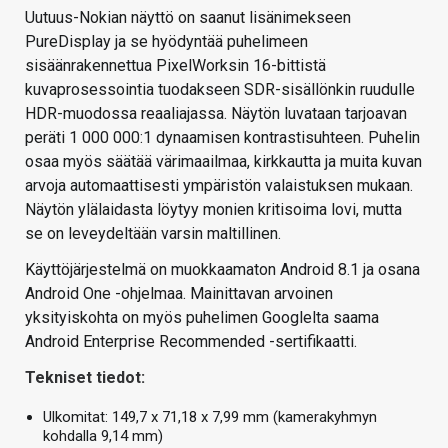
Uutuus-Nokian näyttö on saanut lisänimekseen
PureDisplay ja se hyödyntää puhelimeen
sisäänrakennettua PixelWorksin 16-bittistä
kuvaprosessointia tuodakseen SDR-sisällönkin ruudulle
HDR-muodossa reaaliajassa. Näytön luvataan tarjoavan
peräti 1 000 000:1 dynaamisen kontrastisuhteen. Puhelin
osaa myös säätää värimaailmaa, kirkkautta ja muita kuvan
arvoja automaattisesti ympäristön valaistuksen mukaan.
Näytön ylälaidasta löytyy monien kritisoima lovi, mutta
se on leveydeltään varsin maltillinen.
Käyttöjärjestelmä on muokkaamaton Android 8.1 ja osana
Android One -ohjelmaa. Mainittavan arvoinen
yksityiskohta on myös puhelimen Googlelta saama
Android Enterprise Recommended -sertifikaatti.
Tekniset tiedot:
Ulkomitat: 149,7 x 71,18 x 7,99 mm (kamerakyhmyn
kohdalla 9,14 mm)