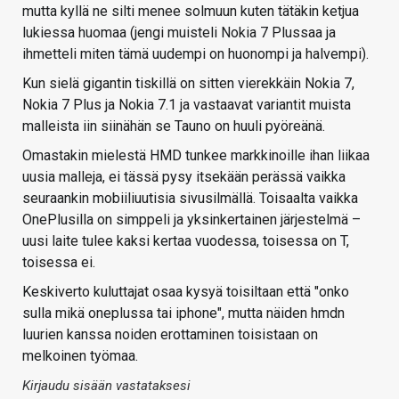
mutta kyllä ne silti menee solmuun kuten tätäkin ketjua
lukiessa huomaa (jengi muisteli Nokia 7 Plussaa ja
ihmetteli miten tämä uudempi on huonompi ja halvempi).
Kun sielä gigantin tiskillä on sitten vierekkäin Nokia 7,
Nokia 7 Plus ja Nokia 7.1 ja vastaavat variantit muista
malleista iin siinähän se Tauno on huuli pyöreänä.
Omastakin mielestä HMD tunkee markkinoille ihan liikaa
uusia malleja, ei tässä pysy itsekään perässä vaikka
seuraankin mobiiliuutisia sivusilmällä. Toisaalta vaikka
OnePlusilla on simppeli ja yksinkertainen järjestelmä –
uusi laite tulee kaksi kertaa vuodessa, toisessa on T,
toisessa ei.
Keskiverto kuluttajat osaa kysyä toisiltaan että "onko
sulla mikä oneplussa tai iphone", mutta näiden hmdn
luurien kanssa noiden erottaminen toisistaan on
melkoinen työmaa.
Kirjaudu sisään vastataksesi