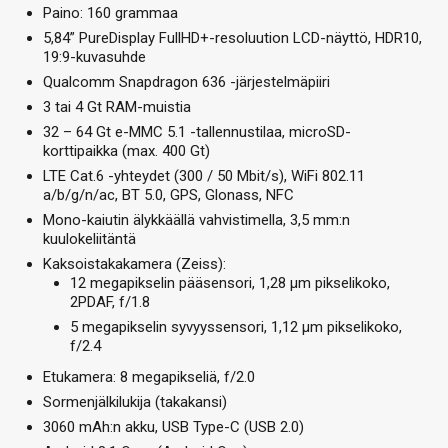
Paino: 160 grammaa
5,84” PureDisplay FullHD+-resoluution LCD-näyttö, HDR10,
19:9-kuvasuhde
Qualcomm Snapdragon 636 -järjestelmäpiiri
3 tai 4 Gt RAM-muistia
32 – 64 Gt e-MMC 5.1 -tallennustilaa, microSD-
korttipaikka (max. 400 Gt)
LTE Cat.6 -yhteydet (300 / 50 Mbit/s), WiFi 802.11
a/b/g/n/ac, BT 5.0, GPS, Glonass, NFC
Mono-kaiutin älykkäällä vahvistimella, 3,5 mm:n
kuulokeliitäntä
Kaksoistakakamera (Zeiss):
12 megapikselin pääsensori, 1,28 µm pikselikoko,
2PDAF, f/1.8
5 megapikselin syvyyssensori, 1,12 µm pikselikoko,
f/2.4
Etukamera: 8 megapikseliä, f/2.0
Sormenjälkilukija (takakansi)
3060 mAh:n akku, USB Type-C (USB 2.0)