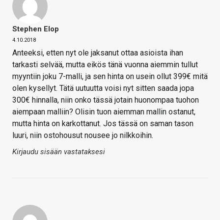
Stephen Elop
4.10.2018
Anteeksi, etten nyt ole jaksanut ottaa asioista ihan
tarkasti selvää, mutta eikös tänä vuonna aiemmin tullut
myyntiin joku 7-malli, ja sen hinta on usein ollut 399€ mitä
olen kysellyt. Tätä uutuutta voisi nyt sitten saada jopa
300€ hinnalla, niin onko tässä jotain huonompaa tuohon
aiempaan malliin? Olisin tuon aiemman mallin ostanut,
mutta hinta on karkottanut. Jos tässä on saman tason
luuri, niin ostohousut nousee jo nilkkoihin.
Kirjaudu sisään vastataksesi