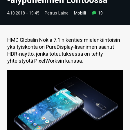
ARTIKKELIT
4.10.2018 - 19:45
Petrus Laine
Mobiili
19
VIDEOT
TECHBBS
HMD Globalin Nokia 7.1:n kenties mielenkiintoisin
TIETOA
yksityiskohta on PureDisplay-lisänimen saanut
HDR-näyttö, jonka toteutuksessa on tehty
HINTA.FI
yhteistyötä PixelWorksin kanssa.
KAUPPA
VAIHDA TEEMA
HAKU