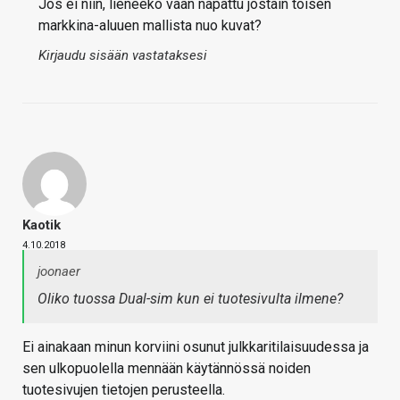
Jos ei niin, lieneekö vaan napattu jostain toisen
markkina-aluuen mallista nuo kuvat?
Kirjaudu sisään vastataksesi
Kaotik
4.10.2018
joonaer
Oliko tuossa Dual-sim kun ei tuotesivulta ilmene?
Ei ainakaan minun korviini osunut julkkaritilaisuudessa ja
sen ulkopuolella mennään käytännössä noiden
tuotesivujen tietojen perusteella.