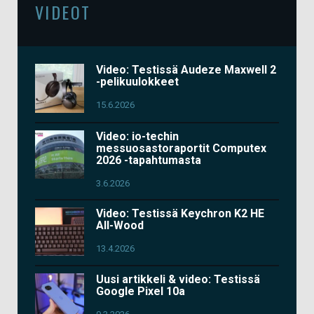
VIDEOT
Video: Testissä Audeze Maxwell 2
-pelikuulokkeet
15.6.2026
Video: io-techin
messuosastoraportit Computex
2026 -tapahtumasta
3.6.2026
Video: Testissä Keychron K2 HE
All-Wood
13.4.2026
Uusi artikkeli & video: Testissä
Google Pixel 10a