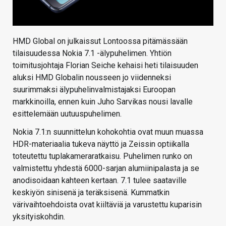
HMD Global on julkaissut Lontoossa pitämässään
tilaisuudessa Nokia 7.1 -älypuhelimen. Yhtiön
toimitusjohtaja Florian Seiche kehaisi heti tilaisuuden
aluksi HMD Globalin nousseen jo viidenneksi
suurimmaksi älypuhelinvalmistajaksi Euroopan
markkinoilla, ennen kuin Juho Sarvikas nousi lavalle
esittelemään uutuuspuhelimen.
Nokia 7.1:n suunnittelun kohokohtia ovat muun muassa
HDR-materiaalia tukeva näyttö ja Zeissin optiikalla
toteutettu tuplakameraratkaisu. Puhelimen runko on
valmistettu yhdestä 6000-sarjan alumiinipalasta ja se
anodisoidaan kahteen kertaan. 7.1 tulee saataville
keskiyön sinisenä ja teräksisenä. Kummatkin
värivaihtoehdoista ovat kiiltäviä ja varustettu kuparisin
yksityiskohdin.