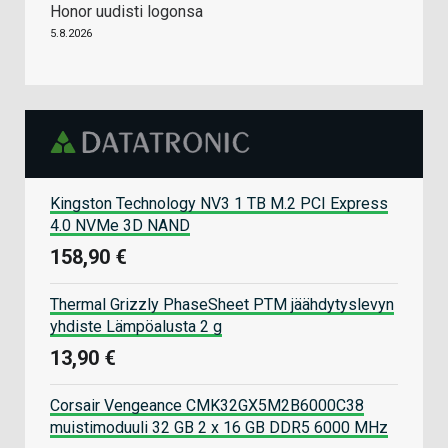
Honor uudisti logonsa
5.8.2026
Kingston Technology NV3 1 TB M.2 PCI Express
4.0 NVMe 3D NAND
158,90 €
Thermal Grizzly PhaseSheet PTM jäähdytyslevyn
yhdiste Lämpöalusta 2 g
13,90 €
Corsair Vengeance CMK32GX5M2B6000C38
muistimoduuli 32 GB 2 x 16 GB DDR5 6000 MHz