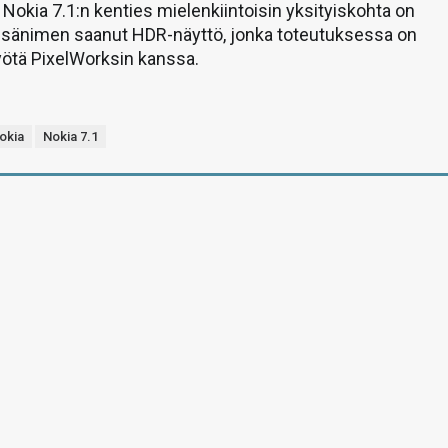
Nokia 7.1:n kenties mielenkiintoisin yksityiskohta on
lisänimen saanut HDR-näyttö, jonka toteutuksessa on
yötä PixelWorksin kanssa.
okia
Nokia 7.1