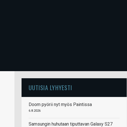
UUTISIA LYHYESTI
Doom pyörii nyt myös Paintissa
6.8.2026
Samsungin huhutaan tiputtavan Galaxy S27