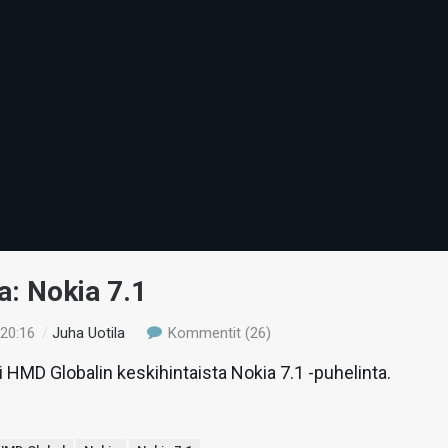
a: Nokia 7.1
 20:16
/
Juha Uotila
Kommentit (26)
li HMD Globalin keskihintaista Nokia 7.1 -puhelinta.