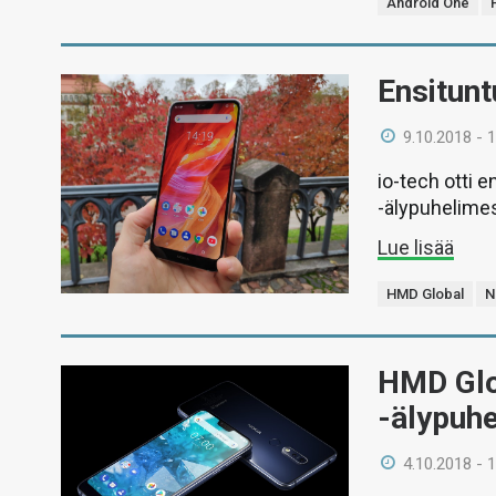
Android One
Ensitunt
9.10.2018 - 
io-tech otti 
-älypuhelimes
Lue lisää
HMD Global
N
HMD Glob
-älypuh
4.10.2018 - 