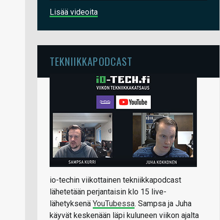
Lisää videoita
TEKNIIKKAPODCAST
io-techin viikottainen tekniikkapodcast
lähetetään perjantaisin klo 15 live-
lähetyksenä
YouTubessa
. Sampsa ja Juha
käyvät keskenään läpi kuluneen viikon ajalta