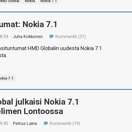
HMD Global
Nokia
Nokia 7.1
umat: Nokia 7.1
18:34
/
Juha Kokkonen
Kommentit (31)
ensituntumat HMD Globalin uudesta Nokia 7.1
ta.
okia 7.1
al julkaisi Nokia 7.1
elimen Lontoossa
19:45
/
Petrus Laine
Kommentit (19)