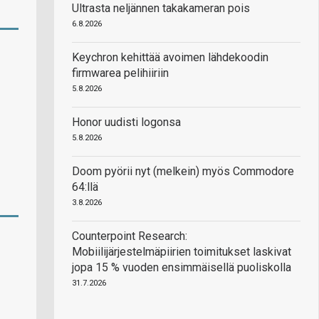
Ultrasta neljännen takakameran pois
6.8.2026
Keychron kehittää avoimen lähdekoodin
firmwarea pelihiiriin
5.8.2026
Honor uudisti logonsa
5.8.2026
Doom pyörii nyt (melkein) myös Commodore
64:llä
3.8.2026
Counterpoint Research:
Mobiilijärjestelmäpiirien toimitukset laskivat
jopa 15 % vuoden ensimmäisellä puoliskolla
31.7.2026