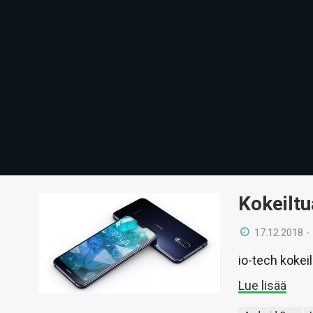
Kokeiltu
17.12.2018 -
io-tech kokei
Lue lisää