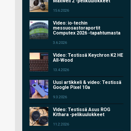
Maxwell 2 -pelikuulokkeet
15.6.2026
Video: io-techin
messuosastoraportit
Computex 2026 -tapahtumasta
3.6.2026
Video: Testissä Keychron K2 HE
All-Wood
13.4.2026
Uusi artikkeli & video: Testissä
Google Pixel 10a
9.3.2026
Video: Testissä Asus ROG
Kithara -pelikuulokkeet
11.2.2026