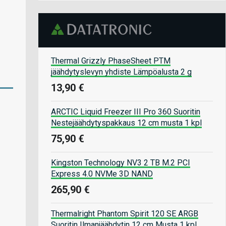
Thermal Grizzly PhaseSheet PTM
jäähdytyslevyn yhdiste Lämpöalusta 2 g
13,90 €
ARCTIC Liquid Freezer III Pro 360 Suoritin
Nestejäähdytyspakkaus 12 cm musta 1 kpl
75,90 €
Kingston Technology NV3 2 TB M.2 PCI
Express 4.0 NVMe 3D NAND
265,90 €
Thermalright Phantom Spirit 120 SE ARGB
Suoritin Ilmanjäähdytin 12 cm Musta 1 kpl