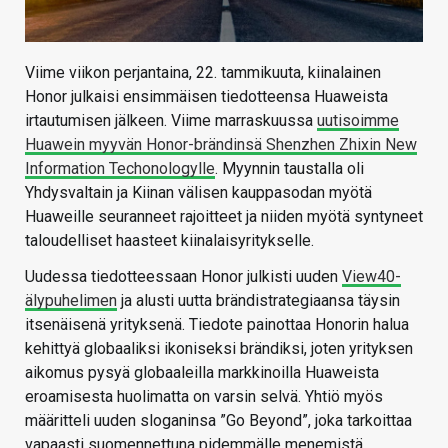
Viime viikon perjantaina, 22. tammikuuta, kiinalainen
Honor julkaisi ensimmäisen tiedotteensa Huaweista
irtautumisen jälkeen. Viime marraskuussa
uutisoimme
Huawein myyvän Honor-brändinsä Shenzhen Zhixin New
Information Techonologylle
. Myynnin taustalla oli
Yhdysvaltain ja Kiinan välisen kauppasodan myötä
Huaweille seuranneet rajoitteet ja niiden myötä syntyneet
taloudelliset haasteet kiinalaisyritykselle.
Uudessa tiedotteessaan Honor julkisti uuden
View40-
älypuhelimen
ja alusti uutta brändistrategiaansa täysin
itsenäisenä yrityksenä. Tiedote painottaa Honorin halua
kehittyä globaaliksi ikoniseksi brändiksi, joten yrityksen
aikomus pysyä globaaleilla markkinoilla Huaweista
eroamisesta huolimatta on varsin selvä. Yhtiö myös
määritteli uuden sloganinsa ”Go Beyond”, joka tarkoittaa
vapaasti suomennettuna pidemmälle menemistä.