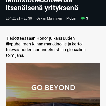
ARTIKKELIT
itsenäisenä yrityksenä
VIDEOT
25.1.2021 - 20:30
Oskari Manninen
Mobiili
3
TECHBBS
TIETOA
Tiedotteessaan Honor julkaisi uuden
älypuhelimen Kiinan markkinoille ja kertoi
HINTA.FI
tulevaisuuden suunnitelmistaan globaalina
toimijana.
KAUPPA
VAIHDA TEEMA
HAKU