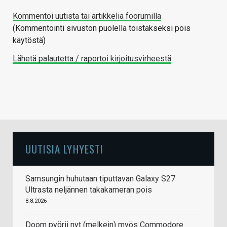
Kommentoi uutista tai artikkelia foorumilla
(Kommentointi sivuston puolella toistakseksi pois
käytöstä)
Lähetä palautetta / raportoi kirjoitusvirheestä
UUTISIA LYHYESTI
Samsungin huhutaan tiputtavan Galaxy S27
Ultrasta neljännen takakameran pois
8.8.2026
Doom pyörii nyt (melkein) myös Commodore