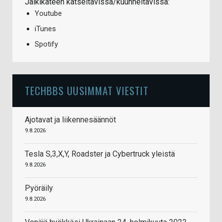
Jälkikäteen katseltavissa/kuunneltavissa:
Youtube
iTunes
Spotify
TECHBBS UUSIMMAT VIESTIT
Ajotavat ja liikennesäännöt
9.8.2026
Tesla S,3,X,Y, Roadster ja Cybertruck yleistä
9.8.2026
Pyöräily
9.8.2026