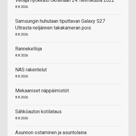
Venäjä hyökkäsi Ukrainaan 24. helmikuuta 2022
8.8.2026
Samsungin huhutaan tiputtavan Galaxy S27
Ultrasta neljännen takakameran pois
8.8.2026
Rannekelloja
8.8.2026
NAS rakentelut
8.8.2026
Mekaaniset näppäimistöt
8.8.2026
Sähköauton kotilataus
8.8.2026
Asunnon ostaminen ja asuntolaina