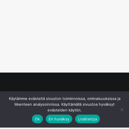
© S&J Media Oy
Käytämme evästeitä sivuston toiminnoissa, ominaisuuksissa ja
liikenteen analysoinnissa. Käyttämällä sivustoa hyväksyt
evästeiden käytön.
Ok
En hyväksy
Lisätietoja