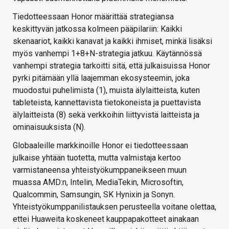
Tiedotteessaan Honor määrittää strategiansa
keskittyvän jatkossa kolmeen pääpilariin: Kaikki
skenaariot, kaikki kanavat ja kaikki ihmiset, minkä lisäksi
myös vanhempi 1+8+N-strategia jatkuu. Käytännössä
vanhempi strategia tarkoitti sitä, että julkaisuissa Honor
pyrki pitämään yllä laajemman ekosysteemin, joka
muodostui puhelimista (1), muista älylaitteista, kuten
tableteista, kannettavista tietokoneista ja puettavista
älylaitteista (8) sekä verkkoihin liittyvistä laitteista ja
ominaisuuksista (N).
Globaaleille markkinoille Honor ei tiedotteessaan
julkaise yhtään tuotetta, mutta valmistaja kertoo
varmistaneensa yhteistyökumppaneikseen muun
muassa AMD:n, Intelin, MediaTekin, Microsoftin,
Qualcommin, Samsungin, SK Hynixin ja Sonyn.
Yhteistyökumppanilistauksen perusteella voitane olettaa,
ettei Huaweita koskeneet kauppapakotteet ainakaan