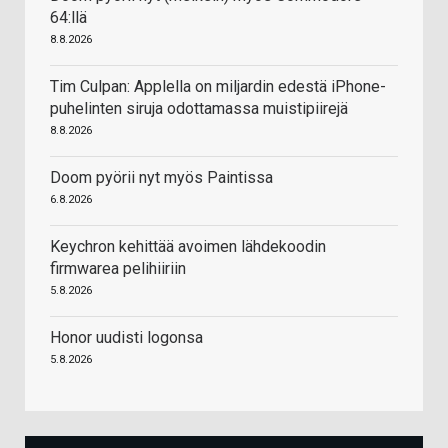
64:llä
8.8.2026
Tim Culpan: Applella on miljardin edestä iPhone-
puhelinten siruja odottamassa muistipiirejä
8.8.2026
Doom pyörii nyt myös Paintissa
6.8.2026
Keychron kehittää avoimen lähdekoodin
firmwarea pelihiiriin
5.8.2026
Honor uudisti logonsa
5.8.2026