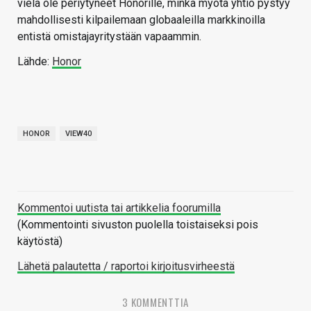
vielä ole periytyneet Honorille, minkä myötä yhtiö pystyy
mahdollisesti kilpailemaan globaaleilla markkinoilla
entistä omistajayritystään vapaammin.
Lähde:
Honor
HONOR
VIEW40
Kommentoi uutista tai artikkelia foorumilla
(Kommentointi sivuston puolella toistaiseksi pois
käytöstä)
Lähetä palautetta / raportoi kirjoitusvirheestä
3 KOMMENTTIA