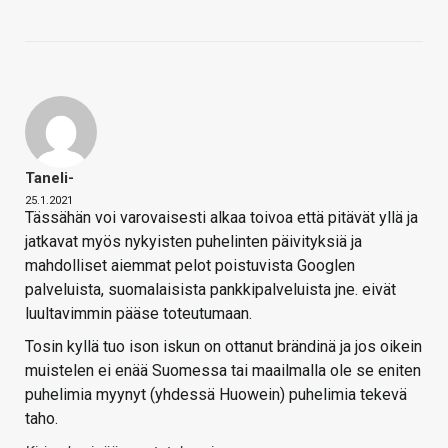
Taneli-
25.1.2021
Tässähän voi varovaisesti alkaa toivoa että pitävät yllä ja
jatkavat myös nykyisten puhelinten päivityksiä ja
mahdolliset aiemmat pelot poistuvista Googlen
palveluista, suomalaisista pankkipalveluista jne. eivät
luultavimmin pääse toteutumaan.
Tosin kyllä tuo ison iskun on ottanut brändinä ja jos oikein
muistelen ei enää Suomessa tai maailmalla ole se eniten
puhelimia myynyt (yhdessä Huowein) puhelimia tekevä
taho.