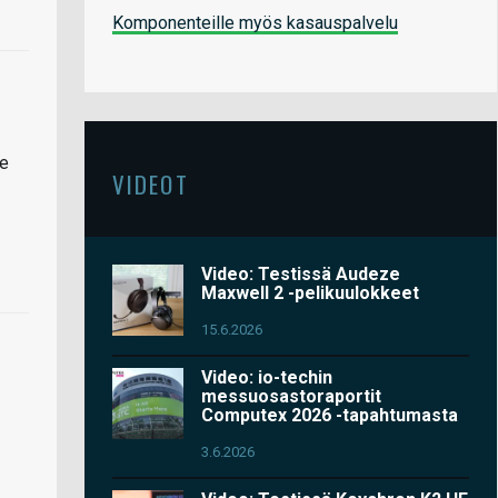
Komponenteille myös kasauspalvelu
le
VIDEOT
Video: Testissä Audeze
Maxwell 2 -pelikuulokkeet
15.6.2026
Video: io-techin
messuosastoraportit
Computex 2026 -tapahtumasta
3.6.2026