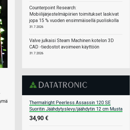
Counterpoint Research:
Mobiilijärjestelmäpiirien toimitukset laskivat
jopa 15 % vuoden ensimmäisellä puoliskolla
31.7.2026
Valve julkaisi Steam Machinen kotelon 3D
CAD -tiedostot avoimeen käyttöön
31.7.2026
w
tymä
Thermalright Peerless Assassin 120 SE
Suoritin Jäähdytyslevy/jäähdytin 12 cm Musta
34,90 €