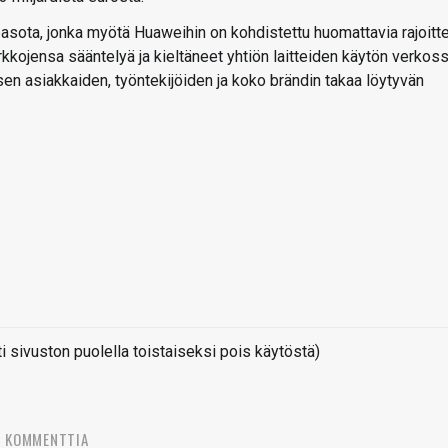
pasota, jonka myötä Huaweihin on kohdistettu huomattavia rajoitte
kojensa sääntelyä ja kieltäneet yhtiön laitteiden käytön verkoss
en asiakkaiden, työntekijöiden ja koko brändin takaa löytyvän
sivuston puolella toistaiseksi pois käytöstä)
8 KOMMENTTIA