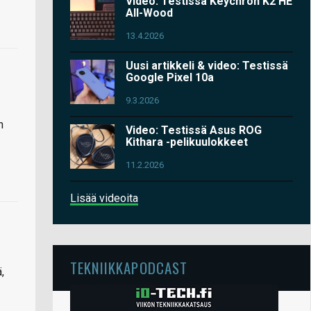
Video: Testissä Keychron K2 HE
All-Wood
13.4.2026
Uusi artikkeli & video: Testissä
Google Pixel 10a
9.3.2026
n
Video: Testissä Asus ROG
Kithara -pelikuulokkeet
11.2.2026
Lisää videoita
TEKNIIKKAPODCAST
,