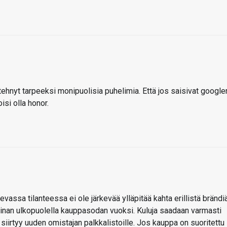
 tehnyt tarpeeksi monipuolisia puhelimia. Että jos saisivat google
isi olla honor.
sevassa tilanteessa ei ole järkevää ylläpitää kahta erillistä brändiä
iinan ulkopuolella kauppasodan vuoksi. Kuluja saadaan varmasti
ä siirtyy uuden omistajan palkkalistoille. Jos kauppa on suoritettu