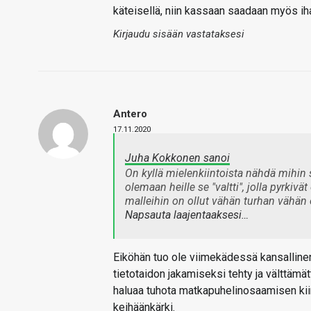
käteisellä, niin kassaan saadaan myös ih
Kirjaudu sisään vastataksesi
Antero
17.11.2020
Juha Kokkonen sanoi
On kyllä mielenkiintoista nähdä mihin
olemaan heille se "valtti", jolla pyrki
malleihin on ollut vähän turhan vähän
Napsauta laajentaaksesi…
Eiköhän tuo ole viimekädessä kansallinen
tietotaidon jakamiseksi tehty ja välttämä
haluaa tuhota matkapuhelinosaamisen kii
keihäänkärki.