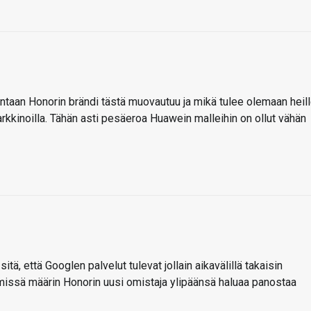
untaan Honorin brändi tästä muovautuu ja mikä tulee olemaan heil
markkinoilla. Tähän asti pesäeroa Huawein malleihin on ollut vähän
tä, että Googlen palvelut tulevat jollain aikavälillä takaisin
missä määrin Honorin uusi omistaja ylipäänsä haluaa panostaa