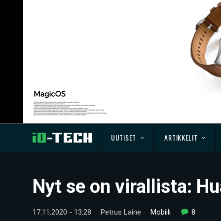
UUTISET
ARTIKKELIT
Nyt se on virallista: 
17.11.2020 - 13:28
Petrus Laine
Mobiili
8