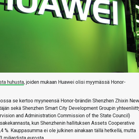
sta huhusta
, joiden mukaan Huawei olisi myymässä Honor-
n, jossa se kertoo myyneensä Honor-brändin Shenzhen Zhixin Ne
littäjän sekä Shenzhen Smart City Development Groupin yhteenliit
ision and Administration Commission of the State Council)
n osakekannasta, kun Shenzhenin hallituksen Assets Cooperative
4 %. Kauppasumma ei ole julkinen ainakaan tällä hetkellä, mutta
 miljardista eurosta.