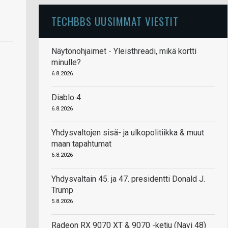
TECHBBS UUSIMMAT VIESTIT
Näytönohjaimet - Yleisthreadi, mikä kortti
minulle?
6.8.2026
Diablo 4
6.8.2026
Yhdysvaltojen sisä- ja ulkopolitiikka & muut
maan tapahtumat
6.8.2026
Yhdysvaltain 45. ja 47. presidentti Donald J.
Trump
5.8.2026
Radeon RX 9070 XT & 9070 -ketju (Navi 48)