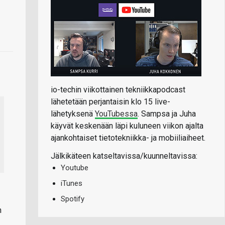
io-techin viikottainen tekniikkapodcast
lähetetään perjantaisin klo 15 live-
lähetyksenä
YouTubessa
. Sampsa ja Juha
käyvät keskenään läpi kuluneen viikon ajalta
ajankohtaiset tietotekniikka- ja mobiiliaiheet.
Jälkikäteen katseltavissa/kuunneltavissa:
Youtube
iTunes
Spotify
n