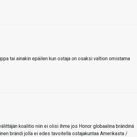
uppa tai ainakin epäilen kun ostaja on osaksi valtion omistama
ittäjän koalitio niin ei olisi ihme jos Honor globaalina brändinä
säinen brändi jolla ei edes tavoitella ostajakuntaa Amerikasta /