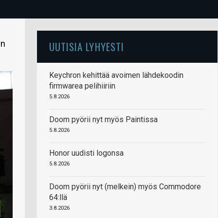
en
UUTISIA LYHYESTI
Keychron kehittää avoimen lähdekoodin
firmwarea pelihiiriin
5.8.2026
Doom pyörii nyt myös Paintissa
5.8.2026
Honor uudisti logonsa
5.8.2026
Doom pyörii nyt (melkein) myös Commodore
64:llä
3.8.2026