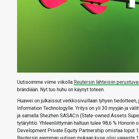
Uutisoimme viime viikolla
Reutersin lähteisiin perustuva
brändiään. Nyt tuo huhu on käynyt toteen.
Huawei on julkaissut verkkosivuillaan lyhyen tiedottee
Information Technologylle. Yritys on yli 30 myyjän ja vä
ja samalla Shezhen SASAC:n (State-owned Assets Superv
tytäryhtiö. Yhteenliittymän haltuun tulee 98,6 % Honori
Development Private Equity Partnership omistaa loput 1,
Reutersin aiemman uutisen mukaan kyse olisi vajaasta 13