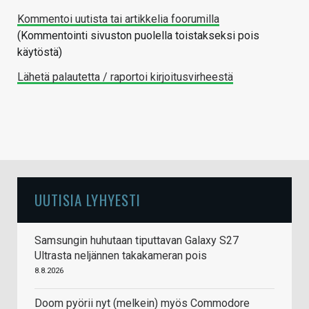
Kommentoi uutista tai artikkelia foorumilla
(Kommentointi sivuston puolella toistakseksi pois
käytöstä)
Lähetä palautetta / raportoi kirjoitusvirheestä
UUTISIA LYHYESTI
Samsungin huhutaan tiputtavan Galaxy S27
Ultrasta neljännen takakameran pois
8.8.2026
Doom pyörii nyt (melkein) myös Commodore