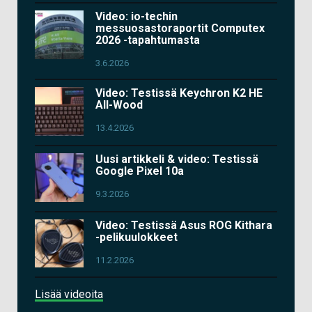
Video: io-techin
messuosastoraportit Computex
2026 -tapahtumasta
3.6.2026
Video: Testissä Keychron K2 HE
All-Wood
13.4.2026
Uusi artikkeli & video: Testissä
Google Pixel 10a
9.3.2026
Video: Testissä Asus ROG Kithara
-pelikuulokkeet
11.2.2026
Lisää videoita