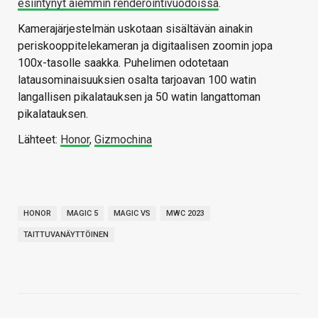
esiintynyt aiemmin renderöintivuodoissa
.
Kamerajärjestelmän uskotaan sisältävän ainakin
periskooppitelekameran ja digitaalisen zoomin jopa
100x-tasolle saakka. Puhelimen odotetaan
latausominaisuuksien osalta tarjoavan 100 watin
langallisen pikalatauksen ja 50 watin langattoman
pikalatauksen.
Lähteet:
Honor
,
Gizmochina
HONOR
MAGIC 5
MAGIC VS
MWC 2023
TAITTUVANÄYTTÖINEN