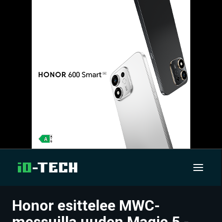
Honor esittelee MWC-
UUTISET
messuilla uuden Magic 5 -