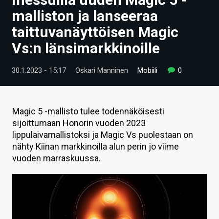
ARTIKKELIT
malliston ja lanseeraa
taittuvanäyttöisen Magic
VIDEOT
Vs:n länsimarkkinoille
TECHBBS
30.1.2023 - 15:17
Oskari Manninen
Mobiili
0
TIETOA
HINTA.FI
Magic 5 -mallisto tulee todennäköisesti
KAUPPA
sijoittumaan Honorin vuoden 2023
lippulaivamallistoksi ja Magic Vs puolestaan on
VAIHDA TEEMA
nähty Kiinan markkinoilla alun perin jo viime
vuoden marraskuussa.
HAKU