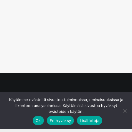
© S&J Media Oy
Käytämme evästeitä sivuston toiminnoissa, ominaisuuksissa ja
liikenteen analysoinnissa. Käyttämällä sivustoa hyväksyt
evästeiden käytön.
Ok
En hyväksy
Lisätietoja