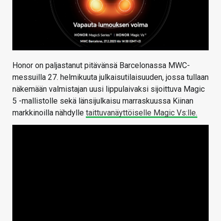
Honor on paljastanut pitävänsä Barcelonassa MWC-
messuilla 27. helmikuuta julkaisutilaisuuden, jossa tullaan
näkemään valmistajan uusi lippulaivaksi sijoittuva Magic
5 -mallistolle sekä länsijulkaisu marraskuussa Kiinan
markkinoilla nähdylle
taittuvanäyttöiselle Magic Vs:lle.