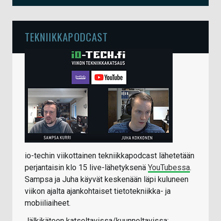
TEKNIIKKAPODCAST
io-techin viikottainen tekniikkapodcast lähetetään
perjantaisin klo 15 live-lähetyksenä
YouTubessa
.
Sampsa ja Juha käyvät keskenään läpi kuluneen
viikon ajalta ajankohtaiset tietotekniikka- ja
mobiiliaiheet.
Jälkikäteen katseltavissa/kuunneltavissa: