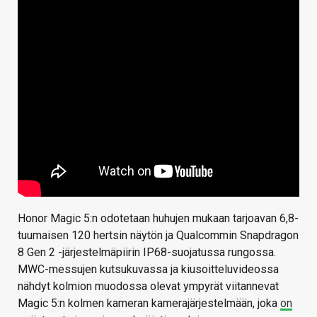
Honor Magic 5:n odotetaan huhujen mukaan tarjoavan 6,8-
tuumaisen 120 hertsin näytön ja Qualcommin Snapdragon
8 Gen 2 -järjestelmäpiirin IP68-suojatussa rungossa.
MWC-messujen kutsukuvassa ja kiusoitteluvideossa
nähdyt kolmion muodossa olevat ympyrät viitannevat
Magic 5:n kolmen kameran kamerajärjestelmään, joka
on