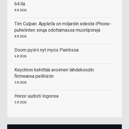
64:llä
8.8.2026
Tim Culpan: Applella on miljardin edestä iPhone-
puhelinten siruja odottamassa muistipiirejä
8.8.2026
Doom pyörii nyt myös Paintissa
6.8.2026
Keychron kehittää avoimen lähdekoodin
firmwarea pelihiiriin
5.8.2026
Honor uudisti logonsa
5.8.2026