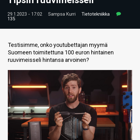
ARTIKKELIT
29.1.2023 - 17:02
Sampsa Kurri
Tietotekniikka
135
VIDEOT
TECHBBS
Testisimme, onko youtubettajan myymä
TIETOA
Suomeen toimitettuna 100 euron hintainen
ruuvimeisseli hintansa arvoinen?
HINTA.FI
KAUPPA
VAIHDA TEEMA
HAKU