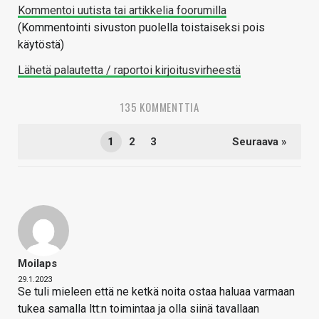
Kommentoi uutista tai artikkelia foorumilla
(Kommentointi sivuston puolella toistaiseksi pois
käytöstä)
Lähetä palautetta / raportoi kirjoitusvirheestä
135 KOMMENTTIA
1
2
3
Seuraava »
Moilaps
29.1.2023
Se tuli mieleen että ne ketkä noita ostaa haluaa varmaan
tukea samalla ltt:n toimintaa ja olla siinä tavallaan