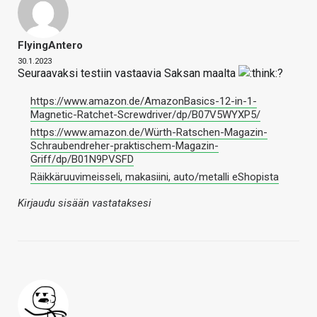
FlyingAntero
30.1.2023
Seuraavaksi testiin vastaavia Saksan maalta
?
https://www.amazon.de/AmazonBasics-12-in-1-
Magnetic-Ratchet-Screwdriver/dp/B07V5WYXP5/
https://www.amazon.de/Würth-Ratschen-Magazin-
Schraubendreher-praktischem-Magazin-
Griff/dp/B01N9PVSFD
Räikkäruuvimeisseli, makasiini, auto/metalli eShopista
Kirjaudu sisään vastataksesi