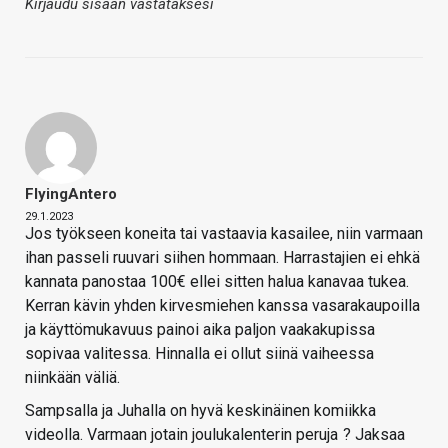
Kirjaudu sisään vastataksesi
FlyingAntero
29.1.2023
Jos työkseen koneita tai vastaavia kasailee, niin varmaan
ihan passeli ruuvari siihen hommaan. Harrastajien ei ehkä
kannata panostaa 100€ ellei sitten halua kanavaa tukea.
Kerran kävin yhden kirvesmiehen kanssa vasarakaupoilla
ja käyttömukavuus painoi aika paljon vaakakupissa
sopivaa valitessa. Hinnalla ei ollut siinä vaiheessa
niinkään väliä.
Sampsalla ja Juhalla on hyvä keskinäinen komiikka
videolla. Varmaan jotain joulukalenterin peruja
? Jaksaa