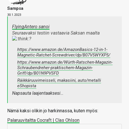
Sampsa
30.1.2023
FlyingAntero sanoi
Seuraavaksi testiin vastaavia Saksan maalta
?
https://www.amazon.de/AmazonBasics-12-in-1-
Magnetic-Ratchet-Screwdriver/dp/B07V5WYXP5/
https://www.amazon.de/Würth-Ratschen-Magazin-
Schraubendreher-praktischem-Magazin-
Griff/dp/B01N9PVSFD
Räikkäruuvimeisseli, makasiini, auto/metalli
eShopista
Napsauta laajentaaksesi…
Nämä kaksi olikin jo harkinnassa, kuten myös:
Palaruuvitaltta Cocraft | Clas Ohlson