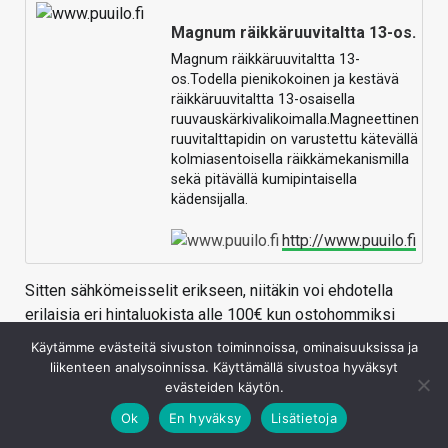
Magnum räikkäruuvitaltta 13-os.
Magnum räikkäruuvitaltta 13-
os.Todella pienikokoinen ja kestävä
räikkäruuvitaltta 13-osaisella
ruuvauskärkivalikoimalla.Magneettinen
ruuvitalttapidin on varustettu kätevällä
kolmiasentoisella räikkämekanismilla
sekä pitävällä kumipintaisella
kädensijalla.
http://www.puuilo.fi
Sitten sähkömeisselit erikseen, niitäkin voi ehdotella
erilaisia eri hintaluokista alle 100€ kun ostohommiksi
näissä menee.
Käytämme evästeitä sivuston toiminnoissa, ominaisuuksissa ja
liikenteen analysoinnissa. Käyttämällä sivustoa hyväksyt
Kirjaudu sisään vastataksesi
evästeiden käytön.
Ok
En hyväksy
Lisätietoja