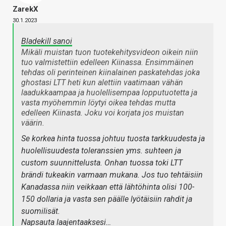
ZarekX
30.1.2023
Bladekill sanoi
Mikäli muistan tuon tuotekehitysvideon oikein niin
tuo valmistettiin edelleen Kiinassa. Ensimmäinen
tehdas oli perinteinen kiinalainen paskatehdas joka
ghostasi LTT heti kun alettiin vaatimaan vähän
laadukkaampaa ja huolellisempaa lopputuotetta ja
vasta myöhemmin löytyi oikea tehdas mutta
edelleen Kiinasta. Joku voi korjata jos muistan
väärin.
Se korkea hinta tuossa johtuu tuosta tarkkuudesta ja
huolellisuudesta toleranssien yms. suhteen ja
custom suunnittelusta. Onhan tuossa toki LTT
brändi tukeakin varmaan mukana. Jos tuo tehtäisiin
Kanadassa niin veikkaan että lähtöhinta olisi 100-
150 dollaria ja vasta sen päälle lyötäisiin rahdit ja
suomilisät.
Napsauta laajentaaksesi…