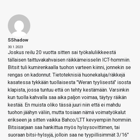
SShadow
30.1.2023
Joskus reilu 20 vuotta sitten sai työkaluliikkeestä
tällaisen taittuvakahvaisen räikkämeisselin ICT-hommiin.
Bitsit tuli kumirenkaalla tuohon varteen kiinni, jonnekin se
rengas on kadonnut. Tietoteknisiä huonekaluja/räkkejä
kasatessa tykkään tuollaisesta "Weran tyylisestä" isosta
klapista, jossa tuntuu että on tehty kestämään. Varsinkin
kun tuolla kahvalla saa aika paljon voimaa, täytyy räikän
kestää. En muista oliko tässä juuri niin että ei mahdu
tuohon jäähyn väliin, mutta tosiaan nämä voimatyökalut
erikseen ja sitten vaikka Bahco/LTT kevyempiin hommiin.
Bitsisarjaan saa hankittua myös hylsysovittimen, tai
suoraan bitsi-hylsyjä, jolloin saa ne tyypillisimmät 3/16"