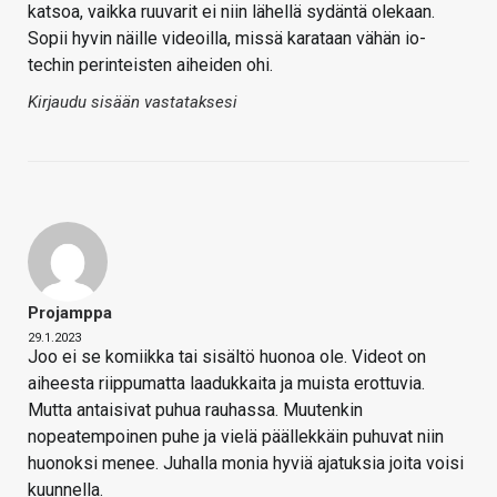
katsoa, vaikka ruuvarit ei niin lähellä sydäntä olekaan.
Sopii hyvin näille videoilla, missä karataan vähän io-
techin perinteisten aiheiden ohi.
Kirjaudu sisään vastataksesi
Projamppa
29.1.2023
Joo ei se komiikka tai sisältö huonoa ole. Videot on
aiheesta riippumatta laadukkaita ja muista erottuvia.
Mutta antaisivat puhua rauhassa. Muutenkin
nopeatempoinen puhe ja vielä päällekkäin puhuvat niin
huonoksi menee. Juhalla monia hyviä ajatuksia joita voisi
kuunnella.