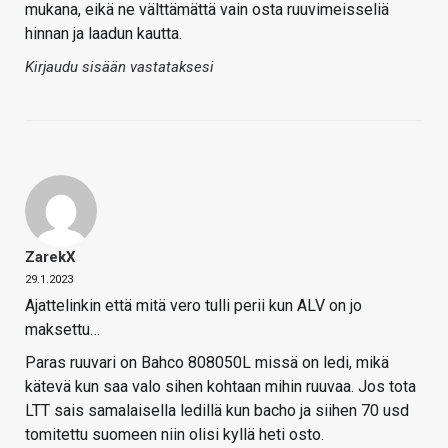
mukana, eikä ne välttämättä vain osta ruuvimeisseliä
hinnan ja laadun kautta.
Kirjaudu sisään vastataksesi
ZarekX
29.1.2023
Ajattelinkin että mitä vero tulli perii kun ALV on jo
maksettu…
Paras ruuvari on Bahco 808050L missä on ledi, mikä
kätevä kun saa valo sihen kohtaan mihin ruuvaa. Jos tota
LTT sais samalaisella ledillä kun bacho ja siihen 70 usd
tomitettu suomeen niin olisi kyllä heti osto.