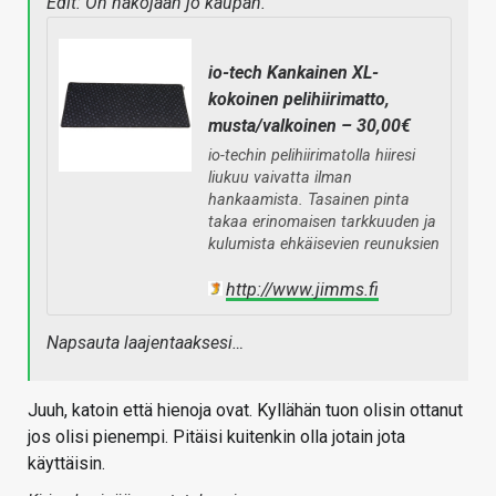
Edit: On näköjään jo kaupan.
io-tech Kankainen XL-
kokoinen pelihiirimatto,
musta/valkoinen – 30,00€
io-techin pelihiirimatolla hiiresi
liukuu vaivatta ilman
hankaamista. Tasainen pinta
takaa erinomaisen tarkkuuden ja
kulumista ehkäisevien reunuksien
http://www.jimms.fi
Napsauta laajentaaksesi…
Juuh, katoin että hienoja ovat. Kyllähän tuon olisin ottanut
jos olisi pienempi. Pitäisi kuitenkin olla jotain jota
käyttäisin.