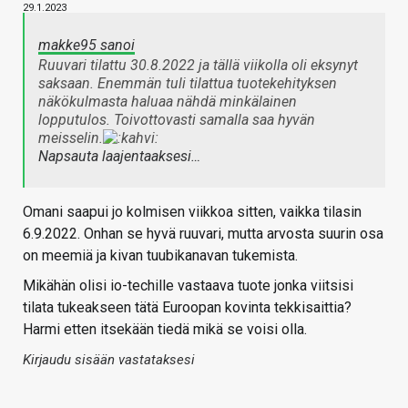
29.1.2023
makke95 sanoi
Ruuvari tilattu 30.8.2022 ja tällä viikolla oli eksynyt
saksaan. Enemmän tuli tilattua tuotekehityksen
näkökulmasta haluaa nähdä minkälainen
lopputulos. Toivottovasti samalla saa hyvän
meisselin.
Napsauta laajentaaksesi…
Omani saapui jo kolmisen viikkoa sitten, vaikka tilasin
6.9.2022. Onhan se hyvä ruuvari, mutta arvosta suurin osa
on meemiä ja kivan tuubikanavan tukemista.
Mikähän olisi io-techille vastaava tuote jonka viitsisi
tilata tukeakseen tätä Euroopan kovinta tekkisaittia?
Harmi etten itsekään tiedä mikä se voisi olla.
Kirjaudu sisään vastataksesi