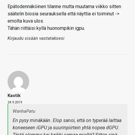
Epätodennäköinen tilanne mutta muutama viikko sitten
säätelin biosia seurauksella että näyttia ei toiminut ->
emolta kuva ulos.
Tähän riittäisi kyllä huonompikin igpu.
Kirjaudu sisään vastataksesi
Kaotik
24.9.2019
WanhaPatu
En pysy minäkään. Elop sanoi, että on typerää laittaa
koneeseen iGPU ja suurinpiirtein yhtä nopea dGPU.
Tästä olemme kai kaikki samaa mieltä? Sitten sinä