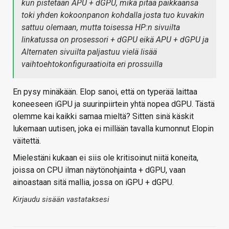
kun pistetään APU + dGPU, mikä pitää paikkaansa
toki yhden kokoonpanon kohdalla josta tuo kuvakin
sattuu olemaan, mutta toisessa HP:n sivuilta
linkatussa on prosessori + dGPU eikä APU + dGPU ja
Alternaten sivuilta paljastuu vielä lisää
vaihtoehtokonfiguraatioita eri prossuilla
En pysy minäkään. Elop sanoi, että on typerää laittaa
koneeseen iGPU ja suurinpiirtein yhtä nopea dGPU. Tästä
olemme kai kaikki samaa mieltä? Sitten sinä käskit
lukemaan uutisen, joka ei millään tavalla kumonnut Elopin
väitettä.
Mielestäni kukaan ei siis ole kritisoinut niitä koneita,
joissa on CPU ilman näytönohjainta + dGPU, vaan
ainoastaan sitä mallia, jossa on iGPU + dGPU.
Kirjaudu sisään vastataksesi