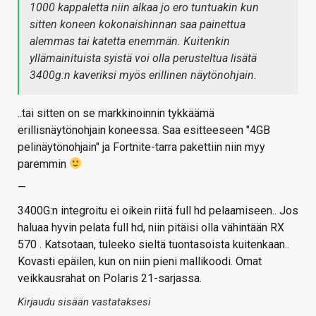
1000 kappaletta niin alkaa jo ero tuntuakin kun
sitten koneen kokonaishinnan saa painettua
alemmas tai katetta enemmän. Kuitenkin
yllämainituista syistä voi olla perusteltua lisätä
3400g:n kaveriksi myös erillinen näytönohjain.
..tai sitten on se markkinoinnin tykkäämä
erillisnäytönohjain koneessa. Saa esitteeseen "4GB
pelinäytönohjain" ja Fortnite-tarra pakettiin niin myy
paremmin
—
3400G:n integroitu ei oikein riitä full hd pelaamiseen.. Jos
haluaa hyvin pelata full hd, niin pitäisi olla vähintään RX
570 . Katsotaan, tuleeko sieltä tuontasoista kuitenkaan..
Kovasti epäilen, kun on niin pieni mallikoodi. Omat
veikkausrahat on Polaris 21-sarjassa.
Kirjaudu sisään vastataksesi