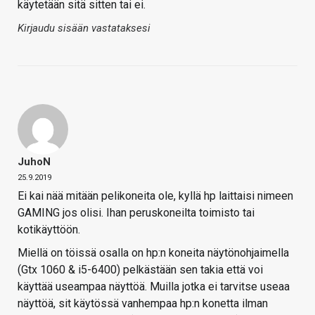
käytetään sitä sitten tai ei.
Kirjaudu sisään vastataksesi
JuhoN
25.9.2019
Ei kai nää mitään pelikoneita ole, kyllä hp laittaisi nimeen
GAMING jos olisi. Ihan peruskoneilta toimisto tai
kotikäyttöön.
Miellä on töissä osalla on hp:n koneita näytönohjaimella
(Gtx 1060 & i5-6400) pelkästään sen takia että voi
käyttää useampaa näyttöä. Muilla jotka ei tarvitse useaa
näyttöä, sit käytössä vanhempaa hp:n konetta ilman