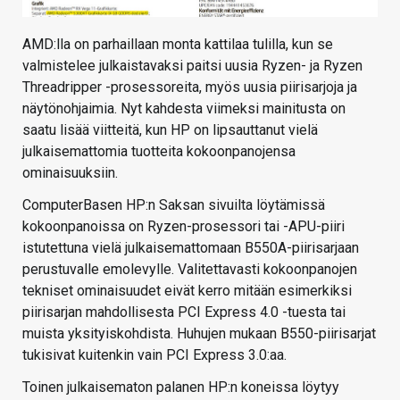
AMD:lla on parhaillaan monta kattilaa tulilla, kun se
valmistelee julkaistavaksi paitsi uusia Ryzen- ja Ryzen
Threadripper -prosessoreita, myös uusia piirisarjoja ja
näytönohjaimia. Nyt kahdesta viimeksi mainitusta on
saatu lisää viitteitä, kun HP on lipsauttanut vielä
julkaisemattomia tuotteita kokoonpanojensa
ominaisuuksiin.
ComputerBasen HP:n Saksan sivuilta löytämissä
kokoonpanoissa on Ryzen-prosessori tai -APU-piiri
istutettuna vielä julkaisemattomaan B550A-piirisarjaan
perustuvalle emolevylle. Valitettavasti kokoonpanojen
tekniset ominaisuudet eivät kerro mitään esimerkiksi
piirisarjan mahdollisesta PCI Express 4.0 -tuesta tai
muista yksityiskohdista. Huhujen mukaan B550-piirisarjat
tukisivat kuitenkin vain PCI Express 3.0:aa.
Toinen julkaisematon palanen HP:n koneissa löytyy