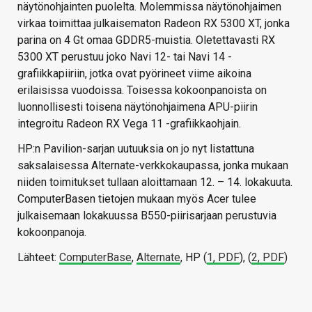
näytönohjainten puolelta. Molemmissa näytönohjaimen
virkaa toimittaa julkaisematon Radeon RX 5300 XT, jonka
parina on 4 Gt omaa GDDR5-muistia. Oletettavasti RX
5300 XT perustuu joko Navi 12- tai Navi 14 -
grafiikkapiiriin, jotka ovat pyörineet viime aikoina
erilaisissa vuodoissa. Toisessa kokoonpanoista on
luonnollisesti toisena näytönohjaimena APU-piirin
integroitu Radeon RX Vega 11 -grafiikkaohjain.
HP:n Pavilion-sarjan uutuuksia on jo nyt listattuna
saksalaisessa Alternate-verkkokaupassa, jonka mukaan
niiden toimitukset tullaan aloittamaan 12. – 14. lokakuuta.
ComputerBasen tietojen mukaan myös Acer tulee
julkaisemaan lokakuussa B550-piirisarjaan perustuvia
kokoonpanoja.
Lähteet:
ComputerBase
,
Alternate
, HP (
1, PDF
), (
2, PDF
)