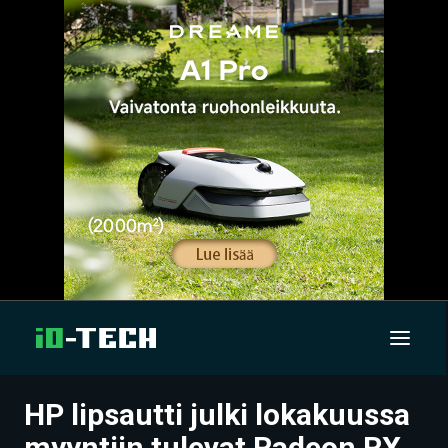
HP lipsautti julki lokakuussa
UUTISET
myyntiin tulevat Radeon RX