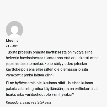
Moonis
24.9.2019
Tuosta prossun omasta näyttiksestä on hyötyä siinä
helvetin harvinaisessa tilanteessa että erilliskortti ottaa
ja pamahtaa atomeiksi, kone säilyy edes jotenkin
käyttökelpoisena ellei sitten ole olemassa jo sitä
varakorttia jonka laittaa kiinni.
Ei ne hyödyttömiä ole, kaukana siitä. Ja eihän kukaan
pakota sitä integroitua käyttämään jos on erilliskortti. Ja
lisäks eikö vaihtoehdot ole vain hyväksi?
Kirjaudu sisään vastataksesi