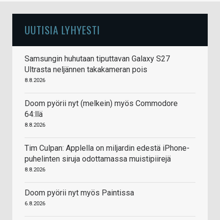
UUTISIA LYHYESTI
Samsungin huhutaan tiputtavan Galaxy S27
Ultrasta neljännen takakameran pois
8.8.2026
Doom pyörii nyt (melkein) myös Commodore
64:llä
8.8.2026
Tim Culpan: Applella on miljardin edestä iPhone-
puhelinten siruja odottamassa muistipiirejä
8.8.2026
Doom pyörii nyt myös Paintissa
6.8.2026