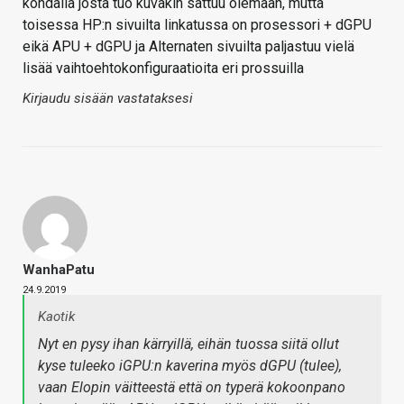
kohdalla josta tuo kuvakin sattuu olemaan, mutta
toisessa HP:n sivuilta linkatussa on prosessori + dGPU
eikä APU + dGPU ja Alternaten sivuilta paljastuu vielä
lisää vaihtoehtokonfiguraatioita eri prossuilla
Kirjaudu sisään vastataksesi
WanhaPatu
24.9.2019
Kaotik
Nyt en pysy ihan kärryillä, eihän tuossa siitä ollut
kyse tuleeko iGPU:n kaverina myös dGPU (tulee),
vaan Elopin väitteestä että on typerä kokoonpano