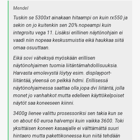
Mendel
Tuskin se 5300xt ainakaan hitaampi on kuin rx550 ja
sekin on jo kuitenkin sen 20% nopeampi kuin
integroitu vega 11. Lisäksi erillinen näytönohjain ei
vaadi niin nopeaa keskusmuistia eikä haukkaa siitä
omaa osuuttaan.
Eikä sovi väheksyä myöskään erillisen
näytönohjaimen tuomia liitäntämahdollisuuksia.
Harvasta emolevystä löytyy esim. displayport-
liitäntää, yleensä on pelkkä hdmi. Erillisessä
näytönohjaimessa saattaa olla jopa dvi liitäntä, jolla
monet jo vanhahkot mutta edelleen käyttökelpoiset
näytöt saa koneeseen kiinni.
3400g lienee valittu prosessoriksi sen takia kun se
on about 60 euroa halvempi kuin vaikka 3600. Toki
yksittäisen koneen kasaajalle ei välttämättä suuri
hintaero mutta pakettikoneessa kun niitä tehdään