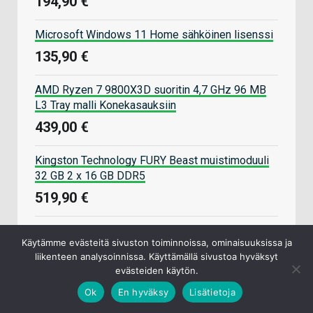
194,90 €
Microsoft Windows 11 Home sähköinen lisenssi
135,90 €
AMD Ryzen 7 9800X3D suoritin 4,7 GHz 96 MB
L3 Tray malli Konekasauksiin
439,00 €
Kingston Technology FURY Beast muistimoduuli
32 GB 2 x 16 GB DDR5
519,90 €
Datatronic pelikoneet
Käytämme evästeitä sivuston toiminnoissa, ominaisuuksissa ja
liikenteen analysoinnissa. Käyttämällä sivustoa hyväksyt
evästeiden käytön.
Komponenteille myös kasauspalvelu
Ok
En hyväksy
Lisätietoja