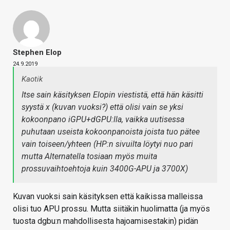
Stephen Elop
24.9.2019
Kaotik
Itse sain käsityksen Elopin viestistä, että hän käsitti
syystä x (kuvan vuoksi?) että olisi vain se yksi
kokoonpano iGPU+dGPU:lla, vaikka uutisessa
puhutaan useista kokoonpanoista joista tuo pätee
vain toiseen/yhteen (HP:n sivuilta löytyi nuo pari
mutta Alternatella tosiaan myös muita
prossuvaihtoehtoja kuin 3400G-APU ja 3700X)
Kuvan vuoksi sain käsityksen että kaikissa malleissa
olisi tuo APU prossu. Mutta siitäkin huolimatta (ja myös
tuosta dgbu:n mahdollisesta hajoamisestakin) pidän