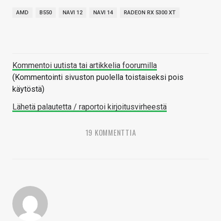
AMD
B550
NAVI 12
NAVI 14
RADEON RX 5300 XT
Kommentoi uutista tai artikkelia foorumilla
(Kommentointi sivuston puolella toistaiseksi pois
käytöstä)
Lähetä palautetta / raportoi kirjoitusvirheestä
19 KOMMENTTIA