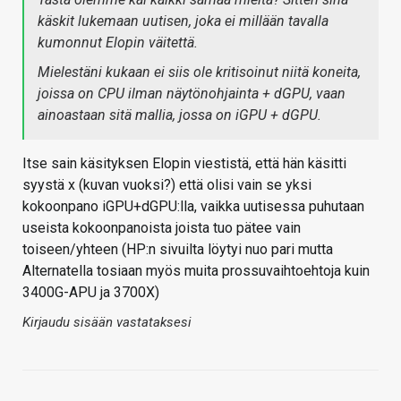
käskit lukemaan uutisen, joka ei millään tavalla
kumonnut Elopin väitettä.
Mielestäni kukaan ei siis ole kritisoinut niitä koneita,
joissa on CPU ilman näytönohjainta + dGPU, vaan
ainoastaan sitä mallia, jossa on iGPU + dGPU.
Itse sain käsityksen Elopin viestistä, että hän käsitti
syystä x (kuvan vuoksi?) että olisi vain se yksi
kokoonpano iGPU+dGPU:lla, vaikka uutisessa puhutaan
useista kokoonpanoista joista tuo pätee vain
toiseen/yhteen (HP:n sivuilta löytyi nuo pari mutta
Alternatella tosiaan myös muita prossuvaihtoehtoja kuin
3400G-APU ja 3700X)
Kirjaudu sisään vastataksesi