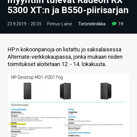
ARTIKKELIT
5300 XT:n ja B550-piirisarjan
VIDEOT
23.9.2019 - 20:35
Petrus Laine
Tietotekniikka
19
TECHBBS
TIETOA
HP:n kokoonpanoja on listattu jo saksalaisessa
Alternate-verkkokaupassa, jonka mukaan niiden
HINTA.FI
toimitukset aloitetaan 12. - 14. lokakuuta.
KAUPPA
VAIHDA TEEMA
HAKU