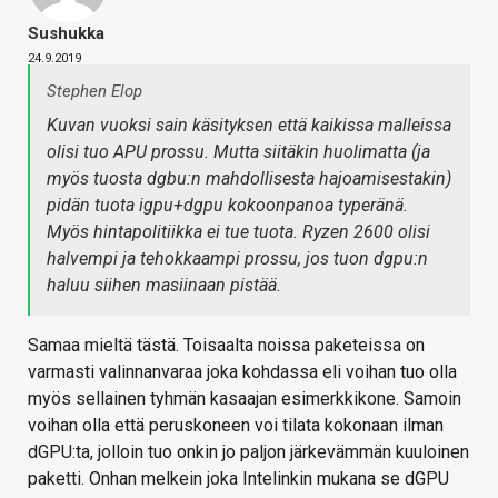
Sushukka
24.9.2019
Stephen Elop
Kuvan vuoksi sain käsityksen että kaikissa malleissa
olisi tuo APU prossu. Mutta siitäkin huolimatta (ja
myös tuosta dgbu:n mahdollisesta hajoamisestakin)
pidän tuota igpu+dgpu kokoonpanoa typeränä.
Myös hintapolitiikka ei tue tuota. Ryzen 2600 olisi
halvempi ja tehokkaampi prossu, jos tuon dgpu:n
haluu siihen masiinaan pistää.
Samaa mieltä tästä. Toisaalta noissa paketeissa on
varmasti valinnanvaraa joka kohdassa eli voihan tuo olla
myös sellainen tyhmän kasaajan esimerkkikone. Samoin
voihan olla että peruskoneen voi tilata kokonaan ilman
dGPU:ta, jolloin tuo onkin jo paljon järkevämmän kuuloinen
paketti. Onhan melkein joka Intelinkin mukana se dGPU