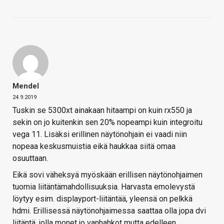
Mendel
24.9.2019
Tuskin se 5300xt ainakaan hitaampi on kuin rx550 ja
sekin on jo kuitenkin sen 20% nopeampi kuin integroitu
vega 11. Lisäksi erillinen näytönohjain ei vaadi niin
nopeaa keskusmuistia eikä haukkaa siitä omaa
osuuttaan.
Eikä sovi väheksyä myöskään erillisen näytönohjaimen
tuomia liitäntämahdollisuuksia. Harvasta emolevystä
löytyy esim. displayport-liitäntää, yleensä on pelkkä
hdmi. Erillisessä näytönohjaimessa saattaa olla jopa dvi
liitäntä, jolla monet jo vanhahkot mutta edelleen