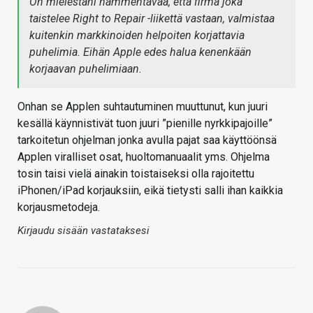
On mielestäni hämmentävää, että firma joka
taistelee Right to Repair -liikettä vastaan, valmistaa
kuitenkin markkinoiden helpoiten korjattavia
puhelimia. Eihän Apple edes halua kenenkään
korjaavan puhelimiaan.
Onhan se Applen suhtautuminen muuttunut, kun juuri
kesällä käynnistivät tuon juuri ”pienille nyrkkipajoille”
tarkoitetun ohjelman jonka avulla pajat saa käyttöönsä
Applen viralliset osat, huoltomanuaalit yms. Ohjelma
tosin taisi vielä ainakin toistaiseksi olla rajoitettu
iPhonen/iPad korjauksiin, eikä tietysti salli ihan kaikkia
korjausmetodeja.
Kirjaudu sisään vastataksesi