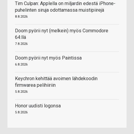
Tim Culpan: Applella on miljardin edestä iPhone-
puhelinten siruja odottamassa muistipiirejä
8.8.2026
Doom pyörii nyt (melkein) myös Commodore
64:llä
7.8.2026
Doom pyörii nyt myös Paintissa
6.8.2026
Keychron kehittää avoimen lähdekoodin
firmwarea pelihiiriin
5.8.2026
Honor uudisti logonsa
5.8.2026