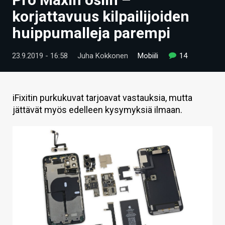
ARTIKKELIT
korjattavuus kilpailijoiden
huippumalleja parempi
VIDEOT
TECHBBS
23.9.2019 - 16:58
Juha Kokkonen
Mobiili
14
TIETOA
HINTA.FI
iFixitin purkukuvat tarjoavat vastauksia, mutta
jättävät myös edelleen kysymyksiä ilmaan.
KAUPPA
VAIHDA TEEMA
HAKU