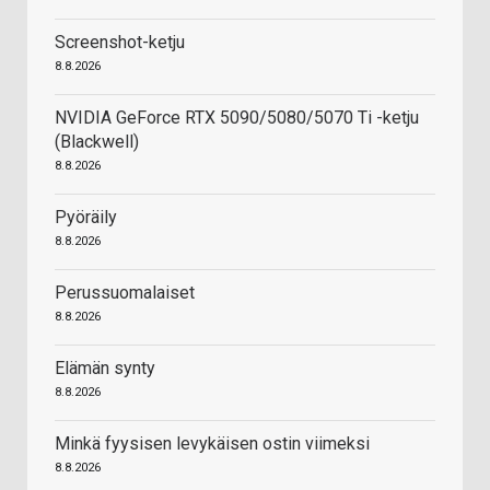
Screenshot-ketju
8.8.2026
NVIDIA GeForce RTX 5090/5080/5070 Ti -ketju
(Blackwell)
8.8.2026
Pyöräily
8.8.2026
Perussuomalaiset
8.8.2026
Elämän synty
8.8.2026
Minkä fyysisen levykäisen ostin viimeksi
8.8.2026