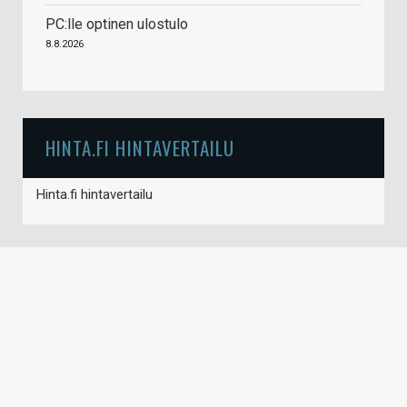
PC:lle optinen ulostulo
8.8.2026
HINTA.FI HINTAVERTAILU
Hinta.fi hintavertailu