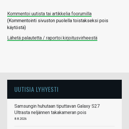
Kommentoi uutista tai artikkelia foorumilla
(Kommentointi sivuston puolella toistakseksi pois
käytöstä)
Lähetä palautetta / raportoi kirjoitusvirheestä
UUTISIA LYHYESTI
Samsungin huhutaan tiputtavan Galaxy S27
Ultrasta neljännen takakameran pois
8.8.2026