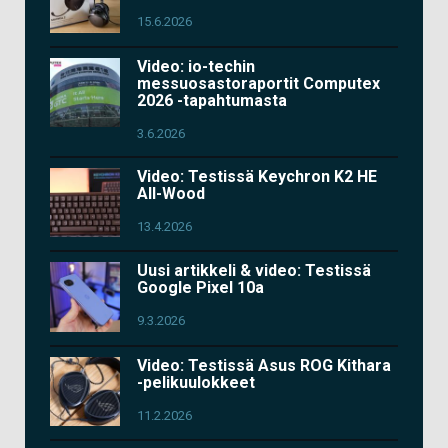
15.6.2026
Video: io-techin
messuosastoraportit Computex
2026 -tapahtumasta
3.6.2026
Video: Testissä Keychron K2 HE
All-Wood
13.4.2026
Uusi artikkeli & video: Testissä
Google Pixel 10a
9.3.2026
Video: Testissä Asus ROG Kithara
-pelikuulokkeet
11.2.2026