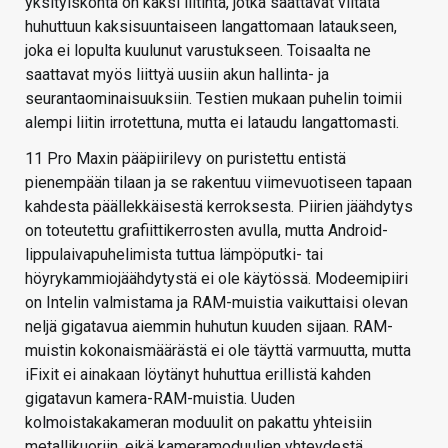
yksityiskohta on kaksi liitintä, jotka saattavat viitata
huhuttuun kaksisuuntaiseen langattomaan lataukseen,
joka ei lopulta kuulunut varustukseen. Toisaalta ne
saattavat myös liittyä uusiin akun hallinta- ja
seurantaominaisuuksiin. Testien mukaan puhelin toimii
alempi liitin irrotettuna, mutta ei lataudu langattomasti.
11 Pro Maxin pääpiirilevy on puristettu entistä
pienempään tilaan ja se rakentuu viimevuotiseen tapaan
kahdesta päällekkäisestä kerroksesta. Piirien jäähdytys
on toteutettu grafiittikerrosten avulla, mutta Android-
lippulaivapuhelimista tuttua lämpöputki- tai
höyrykammiojäähdytystä ei ole käytössä. Modeemipiiri
on Intelin valmistama ja RAM-muistia vaikuttaisi olevan
neljä gigatavua aiemmin huhutun kuuden sijaan. RAM-
muistin kokonaismäärästä ei ole täyttä varmuutta, mutta
iFixit ei ainakaan löytänyt huhuttua erillistä kahden
gigatavun kamera-RAM-muistia. Uuden
kolmoistakakameran moduulit on pakattu yhteisiin
metallikuoriin, eikä kameramoduulien yhteydestä