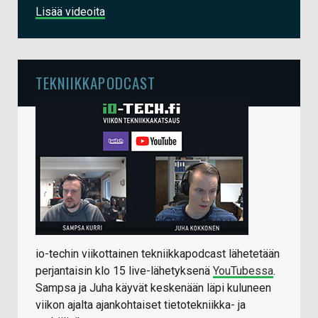
Lisää videoita
TEKNIIKKAPODCAST
io-techin viikottainen tekniikkapodcast lähetetään
perjantaisin klo 15 live-lähetyksenä
YouTubessa
.
Sampsa ja Juha käyvät keskenään läpi kuluneen
viikon ajalta ajankohtaiset tietotekniikka- ja