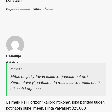
korjataan.
Kirjaudu sisään vastataksesi
Penailija
24.9.2019
mmst1
Mitäs ne järkyttävän kalliit korjauslaitteet on?
Kiinnostaisi ylipäätään että millaisilla kamoilla näitä
oikeasti korjataan.
Esimerkiksi Horizon "kalibrointikone", joka parittaa uuden
kotinapin puhelimeen. Hinta vaivaiset $25,000.