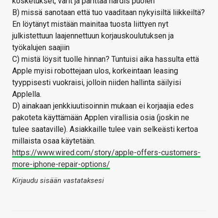
kosketukset, värit ja parittaa hardis puolen
B) missä sanotaan että tuo vaaditaan nykyisiltä liikkeiltä?
En löytänyt mistään mainitaa tuosta liittyen nyt
julkistettuun laajennettuun korjauskoulutuksen ja
työkalujen saajiin
C) mistä löysit tuolle hinnan? Tuntuisi aika hassulta että
Apple myisi robottejaan ulos, korkeintaan leasing
tyyppisesti vuokraisi, jolloin niiden hallinta säilyisi
Applella.
D) ainakaan jenkkiuutisoinnin mukaan ei korjaajia edes
pakoteta käyttämään Applen virallisia osia (joskin ne
tulee saataville). Asiakkaille tulee vain selkeästi kertoa
millaista osaa käytetään.
https://www.wired.com/story/apple-offers-customers-
more-iphone-repair-options/
Kirjaudu sisään vastataksesi