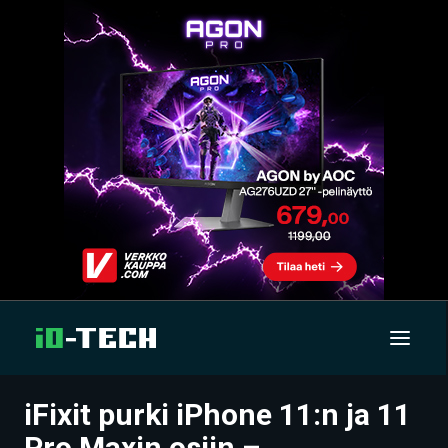
iFixit purki iPhone 11:n ja 11
UUTISET
Pro Maxin osiin –