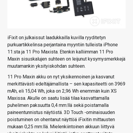
iFixit on julkaissut laadukkailla kuvilla ryyditetyn
purkuartikkelinsa perjantaina myyntiin tulleista iPhone
11:sta ja 11 Pro Maxista. Etenkin kalliimman 11 Pro
Maxin sisuskalujen suhteen on leijunut kysymysmerkkejä
muutamankin yksityiskohdan suhteen.
11 Pro Maxin akku on nyt yksikennoinen ja kasvanut
merkittävästi edeltäjämallista – sen kapasiteetti on 3969
mAh, eli 15,04 Wh, joka on 2,96 Wh enemmän kuin XS
Maxissa. Akulle on saatu lisää tilaa kasvattamalla
puhelimen paksuutta 0,4 mm:llä sekä poistamalla
paineentunnistus näytöstä. 3D Touch -ominaisuuden
poistuminen on ohentanut näyttöä iFixitin mittausten
mukaan 0,25 mm:llä. Mielenkiintoinen akkuun liittyvä