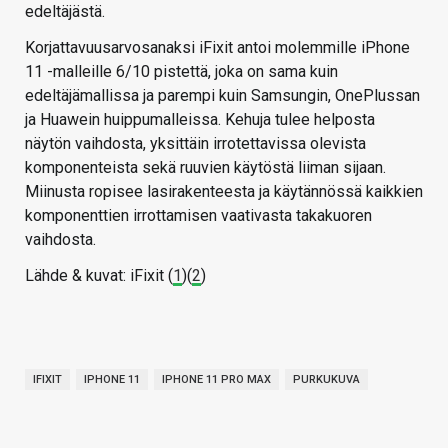
edeltäjästä.
Korjattavuusarvosanaksi iFixit antoi molemmille iPhone
11 -malleille 6/10 pistettä, joka on sama kuin
edeltäjämallissa ja parempi kuin Samsungin, OnePlussan
ja Huawein huippumalleissa. Kehuja tulee helposta
näytön vaihdosta, yksittäin irrotettavissa olevista
komponenteista sekä ruuvien käytöstä liiman sijaan.
Miinusta ropisee lasirakenteesta ja käytännössä kaikkien
komponenttien irrottamisen vaativasta takakuoren
vaihdosta.
Lähde & kuvat: iFixit (
1
)(
2
)
IFIXIT
IPHONE 11
IPHONE 11 PRO MAX
PURKUKUVA