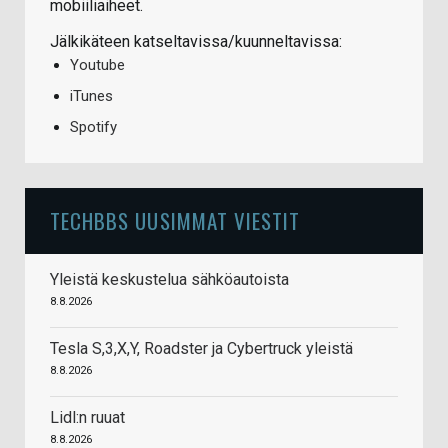
mobiiliaiheet.
Jälkikäteen katseltavissa/kuunneltavissa:
Youtube
iTunes
Spotify
TECHBBS UUSIMMAT VIESTIT
Yleistä keskustelua sähköautoista
8.8.2026
Tesla S,3,X,Y, Roadster ja Cybertruck yleistä
8.8.2026
Lidl:n ruuat
8.8.2026