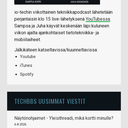
io-techin viikottainen tekniikkapodcast lähetetään
perjantaisin klo 15 live-lähetyksenä
YouTubessa
.
Sampsa ja Juha käyvät keskenään läpi kuluneen
viikon ajalta ajankohtaiset tietotekniikka- ja
mobiiliaiheet.
Jälkikäteen katseltavissa/kuunneltavissa:
Youtube
iTunes
Spotify
TECHBBS UUSIMMAT VIESTIT
Näytönohjaimet - Yleisthreadi, mikä kortti minulle?
6.8.2026