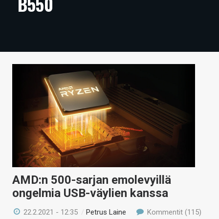
B550
ARTIKKELIT
VIDEOT
TECHBBS
TIETOA
HINTA.FI
KAUPPA
VAIHDA TEEMA
AMD:n 500-sarjan emolevyillä
HAKU
ongelmia USB-väylien kanssa
22.2.2021 - 12:35
/
Petrus Laine
Kommentit (115)