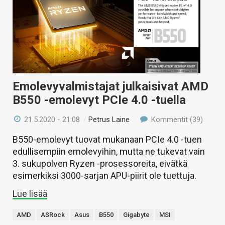
Emolevyvalmistajat julkaisivat AMD
B550 -emolevyt PCIe 4.0 -tuella
21.5.2020 - 21:08
/
Petrus Laine
Kommentit (39)
B550-emolevyt tuovat mukanaan PCIe 4.0 -tuen
edullisempiin emolevyihin, mutta ne tukevat vain
3. sukupolven Ryzen -prosessoreita, eivätkä
esimerkiksi 3000-sarjan APU-piirit ole tuettuja.
Lue lisää
AMD
ASRock
Asus
B550
Gigabyte
MSI