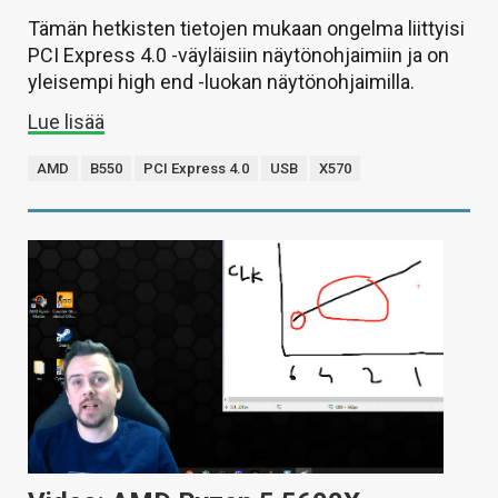
Tämän hetkisten tietojen mukaan ongelma liittyisi
PCI Express 4.0 -väyläisiin näytönohjaimiin ja on
yleisempi high end -luokan näytönohjaimilla.
Lue lisää
AMD
B550
PCI Express 4.0
USB
X570