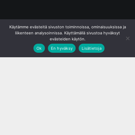
© S&J Media Oy
Käytämme evästeitä sivuston toiminnoissa, ominaisuuksissa ja
liikenteen analysoinnissa. Käyttämällä sivustoa hyväksyt
evästeiden käytön.
Ok
En hyväksy
Lisätietoja
;