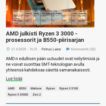
AMD julkisti Ryzen 3 3000 -
prosessorit ja B550-piirisarjan
21.4.2020 - 16:51
/
Petrus Laine
Kommentit (42)
AMD:n edullisen pään uutuudet ovat neliytimisiä ja
ne voivat suorittaa SMT-teknologian avulla
yhteensä kahdeksaa säiettä samanaikaisesti.
Lue lisää
AMD
B550
Matisse
Ryzen
Ryzen 3 3100
Ryzen 3 3300X
Zen 2