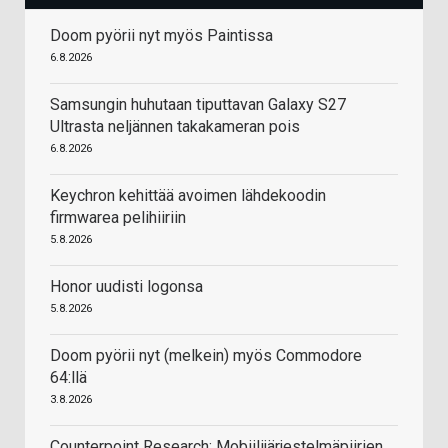
Doom pyörii nyt myös Paintissa
6.8.2026
Samsungin huhutaan tiputtavan Galaxy S27
Ultrasta neljännen takakameran pois
6.8.2026
Keychron kehittää avoimen lähdekoodin
firmwarea pelihiiriin
5.8.2026
Honor uudisti logonsa
5.8.2026
Doom pyörii nyt (melkein) myös Commodore
64:llä
3.8.2026
Counterpoint Research: Mobiilijärjestelmäpiirien