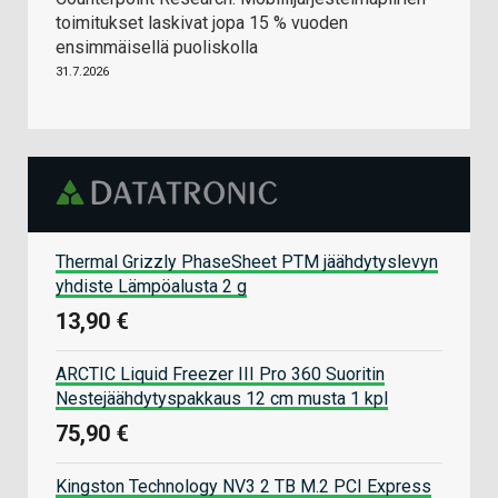
toimitukset laskivat jopa 15 % vuoden
ensimmäisellä puoliskolla
31.7.2026
Thermal Grizzly PhaseSheet PTM jäähdytyslevyn
yhdiste Lämpöalusta 2 g
13,90 €
ARCTIC Liquid Freezer III Pro 360 Suoritin
Nestejäähdytyspakkaus 12 cm musta 1 kpl
75,90 €
Kingston Technology NV3 2 TB M.2 PCI Express