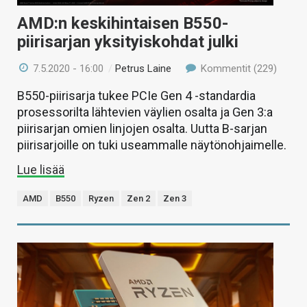
AMD:n keskihintaisen B550-
piirisarjan yksityiskohdat julki
7.5.2020 - 16:00
/
Petrus Laine
Kommentit (229)
B550-piirisarja tukee PCIe Gen 4 -standardia
prosessorilta lähtevien väylien osalta ja Gen 3:a
piirisarjan omien linjojen osalta. Uutta B-sarjan
piirisarjoille on tuki useammalle näytönohjaimelle.
Lue lisää
AMD
B550
Ryzen
Zen 2
Zen 3