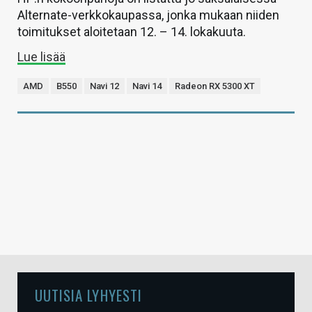
Alternate-verkkokaupassa, jonka mukaan niiden
toimitukset aloitetaan 12. – 14. lokakuuta.
Lue lisää
AMD
B550
Navi 12
Navi 14
Radeon RX 5300 XT
UUTISIA LYHYESTI