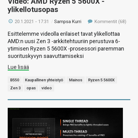
Video: AMD Ryzen 5 5600X -
ylikellotusopas
20.1.2021 - 17:31
/
Sampsa Kurri
Kommentit (68)
Esittelemme videolla erilaiset tavat ylikellottaa
AMD:n uusi Zen 3 -arkkitehtuuriin perustuva 6-
ytimisen Ryzen 5 5600X -prosessori paremman
suorituskyvyn saavuttamiseksi
Lue lisää
B550
Kaupallinen yhteistyö
Mainos
Ryzen 5 5600X
Zen 3
opas
video