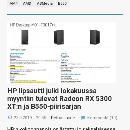
AM4
AMD
ASMedia
B550
HP lipsautti julki lokakuussa
myyntiin tulevat Radeon RX 5300
XT:n ja B550-piirisarjan
23.9.2019 - 20:35
/
Petrus Laine
Kommentit (19)
HP:n kokoonpanoja on listattu jo saksalaisessa