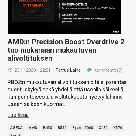
AMD:n Precision Boost Overdrive 2
tuo mukanaan mukautuvan
alivoltituksen
23.11.2020 - 22:21
/
Petrus Laine
Kommentit (9)
PBO2:n mukautuvan alivoltituksen pitäisi parantaa
suorituskykyä sekä yhdellä että usealla säikeellä,
kun perinteisestä alivoltituksesta hyötyy lähinnä
usean säikeen kuormat.
Lue lisää
AGESA
AMD
B450
B550
Ryzen 5000
X470
X570
Zen 3