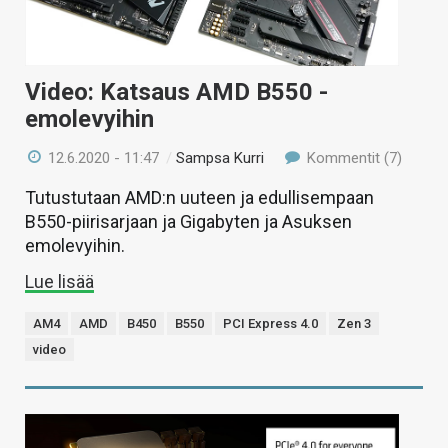
Video: Katsaus AMD B550 -
emolevyihin
12.6.2020 - 11:47
/
Sampsa Kurri
Kommentit (7)
Tutustutaan AMD:n uuteen ja edullisempaan
B550-piirisarjaan ja Gigabyten ja Asuksen
emolevyihin.
Lue lisää
AM4
AMD
B450
B550
PCI Express 4.0
Zen 3
video