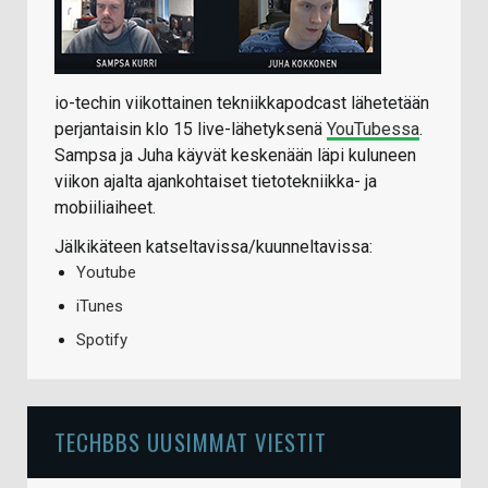
io-techin viikottainen tekniikkapodcast lähetetään
perjantaisin klo 15 live-lähetyksenä
YouTubessa
.
Sampsa ja Juha käyvät keskenään läpi kuluneen
viikon ajalta ajankohtaiset tietotekniikka- ja
mobiiliaiheet.
Jälkikäteen katseltavissa/kuunneltavissa:
Youtube
iTunes
Spotify
TECHBBS UUSIMMAT VIESTIT