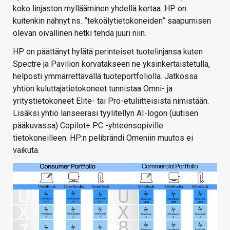
koko linjaston myllääminen yhdellä kertaa. HP on
kuitenkin nähnyt ns. ”tekoälytietokoneiden” saapumisen
olevan oivallinen hetki tehdä juuri niin.
HP on päättänyt hylätä perinteiset tuotelinjansa kuten
Spectre ja Pavilion korvatakseen ne yksinkertaistetulla,
helposti ymmärrettävällä tuoteportfoliolla. Jatkossa
yhtiön kuluttajatietokoneet tunnistaa Omni- ja
yritystietokoneet Elite- tai Pro-etuliitteisistä nimistään.
Lisäksi yhtiö lanseerasi tyylitellyn AI-logon (uutisen
pääkuvassa) Copilot+ PC -yhteensopiville
tietokoneilleen. HP:n pelibrändi Omeniin muutos ei
vaikuta.