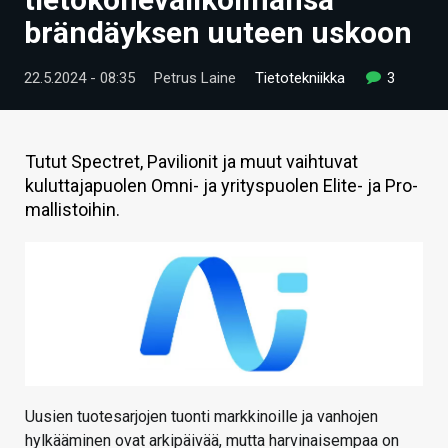
ARTIKKELIT
brändäyksen uuteen uskoon
VIDEOT
22.5.2024 - 08:35
Petrus Laine
Tietotekniikka
3
TECHBBS
TIETOA
Tutut Spectret, Pavilionit ja muut vaihtuvat
kuluttajapuolen Omni- ja yrityspuolen Elite- ja Pro-
HINTA.FI
mallistoihin.
KAUPPA
VAIHDA TEEMA
HAKU
Uusien tuotesarjojen tuonti markkinoille ja vanhojen
hylkääminen ovat arkipäivää, mutta harvinaisempaa on