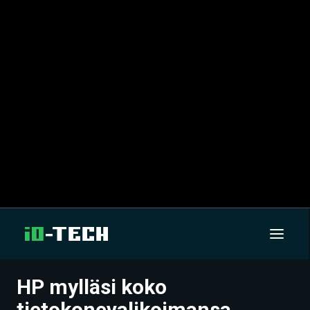
HP mylläsi koko
UUTISET
tietokonevalikoimansa