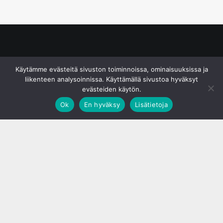
© S&J Media Oy
Käytämme evästeitä sivuston toiminnoissa, ominaisuuksissa ja
liikenteen analysoinnissa. Käyttämällä sivustoa hyväksyt
evästeiden käytön.
Ok
En hyväksy
Lisätietoja
;