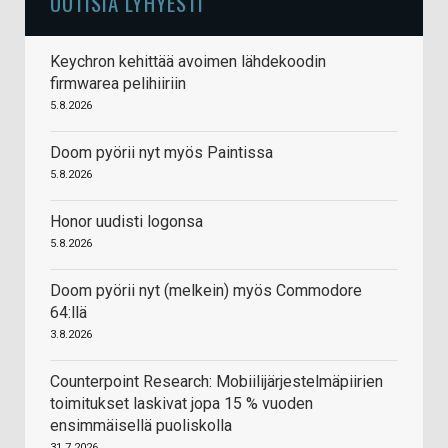
UUTISIA LYHYESTI
Keychron kehittää avoimen lähdekoodin
firmwarea pelihiiriin
5.8.2026
Doom pyörii nyt myös Paintissa
5.8.2026
Honor uudisti logonsa
5.8.2026
Doom pyörii nyt (melkein) myös Commodore
64:llä
3.8.2026
Counterpoint Research: Mobiilijärjestelmäpiirien
toimitukset laskivat jopa 15 % vuoden
ensimmäisellä puoliskolla
31.7.2026