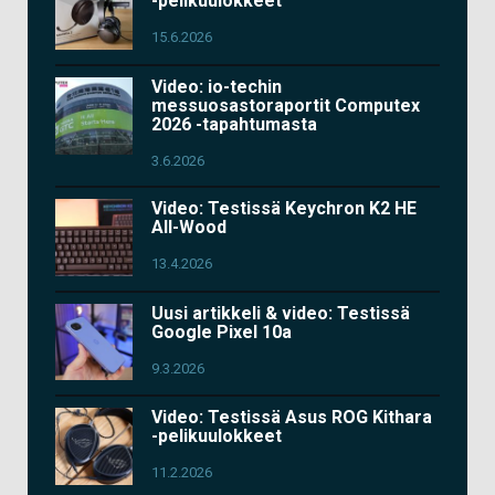
-pelikuulokkeet
15.6.2026
Video: io-techin
messuosastoraportit Computex
2026 -tapahtumasta
3.6.2026
Video: Testissä Keychron K2 HE
All-Wood
13.4.2026
Uusi artikkeli & video: Testissä
Google Pixel 10a
9.3.2026
Video: Testissä Asus ROG Kithara
-pelikuulokkeet
11.2.2026