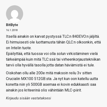
BitByte
16.1.2018
Itsellä ainakin on karvat pystyssä TLC:n 840EVO:n jäljiltä.
Ei hirmuisesti ole luottamusta tähän QLC:n olkoonkin, että
on Intelin tuote.
Epäilyttää, että tuossa voi olla solun virkistäminen vielä
tärkeämpää kuin mitä TLC:ssä tai virheenkorjaustekniikan
tarvii olla hyvällä tasolla jotta datan häviämistä ei tule.
Oiskohan ollu alle 200e mitä maksoin reilu 3v sitten
Crucialin MX100 512GB:sta. Ja nyt kun oon katellu uutta
konetta niin yli 500GB asemaa ei kovin edukkaasti saa
ainakin jos kriteerinä olis vähintään MLC-piirit.
Kirjaudu sisään vastataksesi