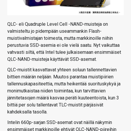
QLC- eli Quadruple Level Cell -NAND-muisteja on
valmisteltu jo pidempään useammankin Flash-
muistivalmistajan toimesta, mutta markkinoille niihin
perustuvia SSD-asemia ei ole vielä saatu. Nyt vaikuttaa
vahvasti siltä, että Intel tulee julkaisemaan ensimmäiset
QLC-NAND-muisteja käyttävät SSD-asemat.
QLC-muistit kasvattavat yhteen soluun tallennettavien
bittien määrän neljään. Muutos parantaa muistipiirien
tallennuskapasiteettia, mutta heikentää suorituskykyä ja
monimutkaistaa niiden toimintaa, kun tarvittavien
jännitetasojen määrä kasvaa peräti kuuteentoista, kun 3
bittiä per solu tallentavat TLC-muistit pärjäsivät
kahdeksalla tasolla.
Intelin 660p-sarjan SSD-asemat ovat näillä näkymin
ensimmäiset markkinoille ehtivät QLC-NAND-piireihin