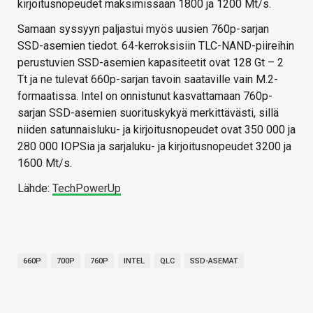
kirjoitusnopeudet maksimissaan 1800 ja 1200 Mt/s.
Samaan syssyyn paljastui myös uusien 760p-sarjan
SSD-asemien tiedot. 64-kerroksisiin TLC-NAND-piireihin
perustuvien SSD-asemien kapasiteetit ovat 128 Gt – 2
Tt ja ne tulevat 660p-sarjan tavoin saataville vain M.2-
formaatissa. Intel on onnistunut kasvattamaan 760p-
sarjan SSD-asemien suorituskykyä merkittävästi, sillä
niiden satunnaisluku- ja kirjoitusnopeudet ovat 350 000 ja
280 000 IOPSia ja sarjaluku- ja kirjoitusnopeudet 3200 ja
1600 Mt/s.
Lähde:
TechPowerUp
660P
700P
760P
INTEL
QLC
SSD-ASEMAT