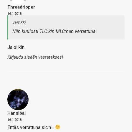
Threadripper
16.1.2018
vemkki
Niin kuulosti TLC:kin MLC:hen verrattuna.
Ja olikin.
Kirjaudu sisään vastataksesi
Hannibal
16.1.2018
Entäs verrattuna slc:n…