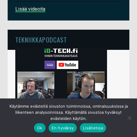
Lisää videoita
TEKNIIKKAPODCAST
Käytämme evästeitä sivuston toiminnoissa, ominaisuuksissa ja
liikenteen analysoinnissa. Käyttämällä sivustoa hyväksyt
io-techin viikottainen tekniikkapodcast lähetetään
evästeiden käytön.
perjantaisin klo 15 live-lähetyksenä
YouTubessa
.
Sampsa ja Juha käyvät keskenään läpi kuluneen
Ok
En hyväksy
Lisätietoja
viikon ajalta ajankohtaiset tietotekniikka- ja