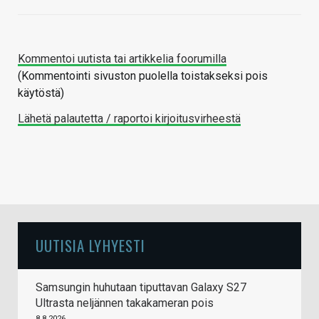
Kommentoi uutista tai artikkelia foorumilla
(Kommentointi sivuston puolella toistakseksi pois
käytöstä)
Lähetä palautetta / raportoi kirjoitusvirheestä
UUTISIA LYHYESTI
Samsungin huhutaan tiputtavan Galaxy S27
Ultrasta neljännen takakameran pois
8.8.2026