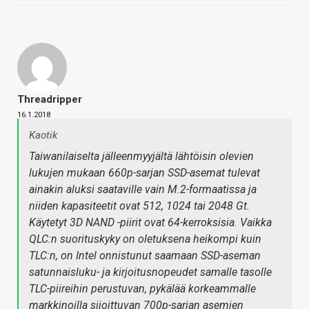
Threadripper
16.1.2018
Kaotik
Taiwanilaiselta jälleenmyyjältä lähtöisin olevien
lukujen mukaan 660p-sarjan SSD-asemat tulevat
ainakin aluksi saataville vain M.2-formaatissa ja
niiden kapasiteetit ovat 512, 1024 tai 2048 Gt.
Käytetyt 3D NAND -piirit ovat 64-kerroksisia. Vaikka
QLC:n suorituskyky on oletuksena heikompi kuin
TLC:n, on Intel onnistunut saamaan SSD-aseman
satunnaisluku- ja kirjoitusnopeudet samalle tasolle
TLC-piireihin perustuvan, pykälää korkeammalle
markkinoilla sijoittuvan 700p-sarjan asemien