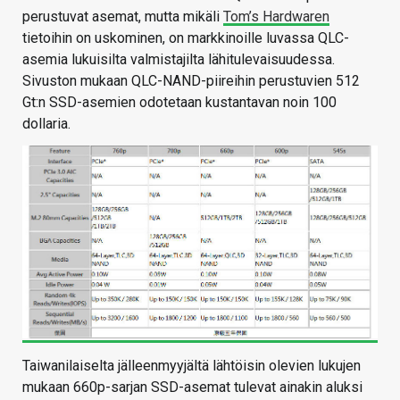
perustuvat asemat, mutta mikäli
Tom’s Hardwaren
tietoihin on uskominen, on markkinoille luvassa QLC-
asemia lukuisilta valmistajilta lähitulevaisuudessa.
Sivuston mukaan QLC-NAND-piireihin perustuvien 512
Gt:n SSD-asemien odotetaan kustantavan noin 100
dollaria.
Taiwanilaiselta jälleenmyyjältä lähtöisin olevien lukujen
mukaan 660p-sarjan SSD-asemat tulevat ainakin aluksi