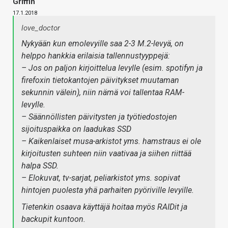
Griffin
17.1.2018
love_doctor
Nykyään kun emolevyille saa 2-3 M.2-levyä, on
helppo hankkia erilaisia tallennustyyppejä:
– Jos on paljon kirjoittelua levylle (esim. spotifyn ja
firefoxin tietokantojen päivitykset muutaman
sekunnin välein), niin nämä voi tallentaa RAM-
levylle.
– Säännöllisten päivitysten ja työtiedostojen
sijoituspaikka on laadukas SSD
– Kaikenlaiset musa-arkistot yms. hamstraus ei ole
kirjoitusten suhteen niin vaativaa ja siihen riittää
halpa SSD.
– Elokuvat, tv-sarjat, peliarkistot yms. sopivat
hintojen puolesta yhä parhaiten pyöriville levyille.
Tietenkin osaava käyttäjä hoitaa myös RAIDit ja
backupit kuntoon.