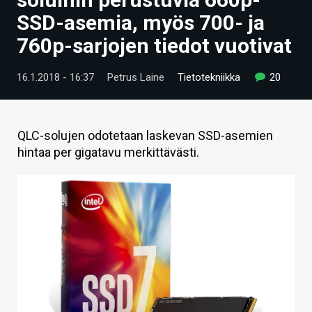
ARTIKKELIT
SSD-asemia, myös 700- ja
760p-sarjojen tiedot vuotivat
VIDEOT
TECHBBS
16.1.2018 - 16:37
Petrus Laine
Tietotekniikka
20
TIETOA
HINTA.FI
QLC-solujen odotetaan laskevan SSD-asemien
hintaa per gigatavu merkittävästi.
KAUPPA
VAIHDA TEEMA
HAKU