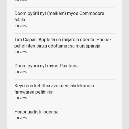
Doom pyörii nyt (melkein) myös Commodore
64:llä
8.8.2026
Tim Culpan: Applella on miljardin edestä iPhone-
puhelinten siruja odottamassa muistipiirejä
8.8.2026
Doom pyörii nyt myös Paintissa
6.8.2026
Keychron kehittää avoimen lähdekoodin
firmwarea pelihiiriin
5.8.2026
Honor uudisti logonsa
5.8.2026