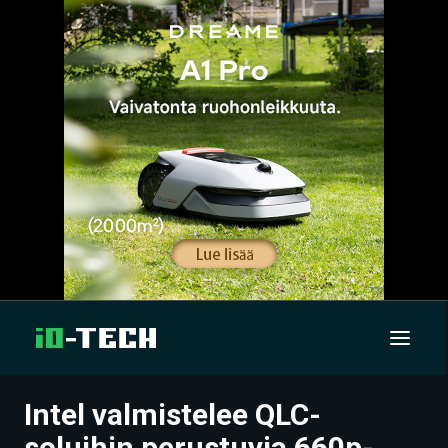
Intel valmistelee QLC-
UUTISET
soluihin perustuvia 660p-