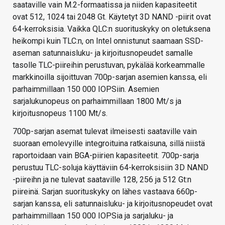
saataville vain M.2-formaatissa ja niiden kapasiteetit
ovat 512, 1024 tai 2048 Gt. Käytetyt 3D NAND -piirit ovat
64-kerroksisia. Vaikka QLC:n suorituskyky on oletuksena
heikompi kuin TLC:n, on Intel onnistunut saamaan SSD-
aseman satunnaisluku- ja kirjoitusnopeudet samalle
tasolle TLC-piireihin perustuvan, pykälää korkeammalle
markkinoilla sijoittuvan 700p-sarjan asemien kanssa, eli
parhaimmillaan 150 000 IOPSiin. Asemien
sarjalukunopeus on parhaimmillaan 1800 Mt/s ja
kirjoitusnopeus 1100 Mt/s.
700p-sarjan asemat tulevat ilmeisesti saataville vain
suoraan emolevyille integroituina ratkaisuna, sillä niistä
raportoidaan vain BGA-piirien kapasiteetit. 700p-sarja
perustuu TLC-soluja käyttäviin 64-kerroksisiin 3D NAND
-piireihn ja ne tulevat saataville 128, 256 ja 512 Gt:n
piireinä. Sarjan suorituskyky on lähes vastaava 660p-
sarjan kanssa, eli satunnaisluku- ja kirjoitusnopeudet ovat
parhaimmillaan 150 000 IOPSia ja sarjaluku- ja