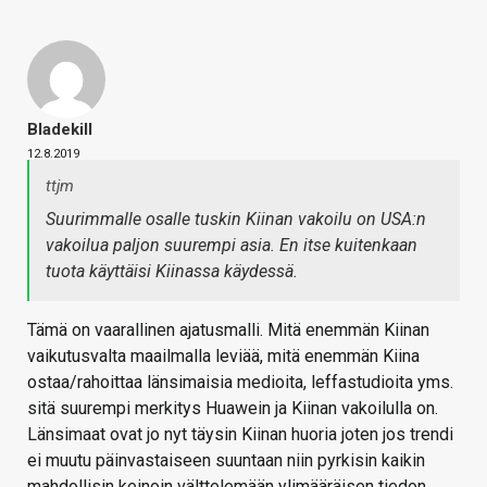
Bladekill
12.8.2019
ttjm
Suurimmalle osalle tuskin Kiinan vakoilu on USA:n
vakoilua paljon suurempi asia. En itse kuitenkaan
tuota käyttäisi Kiinassa käydessä.
Tämä on vaarallinen ajatusmalli. Mitä enemmän Kiinan
vaikutusvalta maailmalla leviää, mitä enemmän Kiina
ostaa/rahoittaa länsimaisia medioita, leffastudioita yms.
sitä suurempi merkitys Huawein ja Kiinan vakoilulla on.
Länsimaat ovat jo nyt täysin Kiinan huoria joten jos trendi
ei muutu päinvastaiseen suuntaan niin pyrkisin kaikin
mahdollisin keinoin välttelemään ylimääräisen tiedon