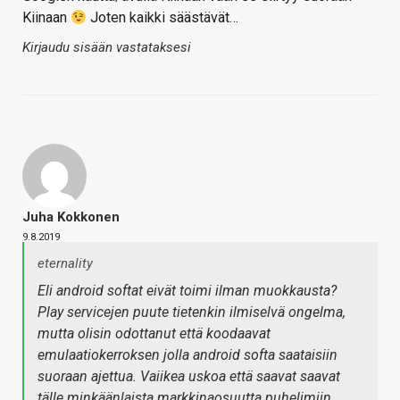
Kiinaan
Joten kaikki säästävät…
Kirjaudu sisään vastataksesi
Juha Kokkonen
9.8.2019
eternality
Eli android softat eivät toimi ilman muokkausta?
Play servicejen puute tietenkin ilmiselvä ongelma,
mutta olisin odottanut että koodaavat
emulaatiokerroksen jolla android softa saataisiin
suoraan ajettua. Vaiikea uskoa että saavat saavat
tälle minkäänlaista markkinaosuutta puhelimiin