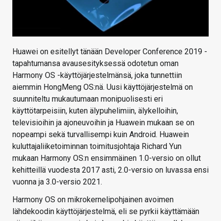
Huawei on esitellyt tänään Developer Conference 2019 -
tapahtumansa avausesityksessä odotetun oman
Harmony OS -käyttöjärjestelmänsä, joka tunnettiin
aiemmin HongMeng OS:nä. Uusi käyttöjärjestelmä on
suunniteltu mukautumaan monipuolisesti eri
käyttötarpeisiin, kuten älypuhelimiin, älykelloihin,
televisioihin ja ajoneuvoihin ja Huawein mukaan se on
nopeampi sekä turvallisempi kuin Android. Huawein
kuluttajaliiketoiminnan toimitusjohtaja Richard Yun
mukaan Harmony OS:n ensimmäinen 1.0-versio on ollut
kehitteillä vuodesta 2017 asti, 2.0-versio on luvassa ensi
vuonna ja 3.0-versio 2021.
Harmony OS on mikrokernelipohjainen avoimen
lähdekoodin käyttöjärjestelmä, eli se pyrkii käyttämään