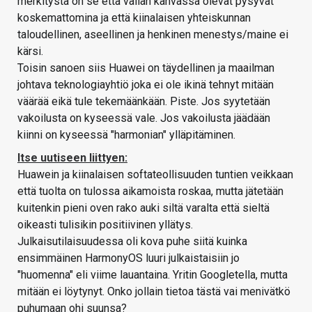
merkitystä on se että vallan kahvassa olevat pysyvät
koskemattomina ja että kiinalaisen yhteiskunnan
taloudellinen, aseellinen ja henkinen menestys/maine ei
kärsi.
Toisin sanoen siis Huawei on täydellinen ja maailman
johtava teknologiayhtiö joka ei ole ikinä tehnyt mitään
väärää eikä tule tekemäänkään. Piste. Jos syytetään
vakoilusta on kyseessä vale. Jos vakoilusta jäädään
kiinni on kyseessä "harmonian" ylläpitäminen.
Itse uutiseen liittyen:
Huawein ja kiinalaisen softateollisuuden tuntien veikkaan
että tuolta on tulossa aikamoista roskaa, mutta jätetään
kuitenkin pieni oven rako auki siltä varalta että sieltä
oikeasti tulisikin positiivinen yllätys.
Julkaisutilaisuudessa oli kova puhe siitä kuinka
ensimmäinen HarmonyOS luuri julkaistaisiin jo
"huomenna" eli viime lauantaina. Yritin Googletella, mutta
mitään ei löytynyt. Onko jollain tietoa tästä vai menivätkö
puhumaan ohi suunsa?