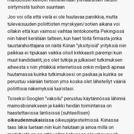
siirtymistä tuohon suuntaan.
Joo voi olla että vielä ei ole huutavaa paniikkia, mutta
tulevaisuuden poliittisten myrskyjen/sotien aikana voi
ollakin että kun vaimosi vaihtaa lentokonetta Pekingissä
niin hänet kerätään talteen, kun haet töitä firmasta jonka
taustarahoittajana on näitä Kiinan "yksityisiä" yrityksiä niin
paikkaa ei tipukaan vaikka olisit kirkkaasti parempi kuin
muut kandidaatit, jos olet tutkija ja julkaiset tutkimuksen
aiheesta x niin yhtäkkiä internetissä onkin miljardi apinaa
huutamassa kuinka tutkimuksesi on paskaa ja kuinka se
perustuu väärään tietoon yms koska olet lähetellyt vääriä
poliittisia näkemyksiä luuristasi.
Toiseksi Googlen "vakoilu" perustuu käytännössä lähinnä
mainosbisnekseen ja kaikki heidän toimintansa on
haastettavissa läntisissä (suhteellisen)
oikeudenmukaisissa
oikeusjärjestelmissä. Kiinassa
taas lakia luetaan niin kuin halutaan ja ainoa millä on