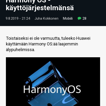
ARTIKKELIT
käyttöjärjestelmänsä
VIDEOT
9.8.2019 - 21:24
Juha Kokkonen
Mobiili
28
TECHBBS
TIETOA
Toistaiseksi ei ole varmuutta, tuleeko Huawei
käyttämään Harmony OS:ää laajemmin
HINTA.FI
älypuhelimissa.
KAUPPA
VAIHDA TEEMA
HAKU