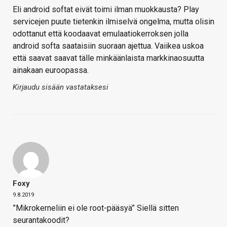
Eli android softat eivät toimi ilman muokkausta? Play
servicejen puute tietenkin ilmiselvä ongelma, mutta olisin
odottanut että koodaavat emulaatiokerroksen jolla
android softa saataisiin suoraan ajettua. Vaiikea uskoa
että saavat saavat tälle minkäänlaista markkinaosuutta
ainakaan euroopassa.
Kirjaudu sisään vastataksesi
Foxy
9.8.2019
”Mikrokerneliin ei ole root-pääsyä” Siellä sitten
seurantakoodit?