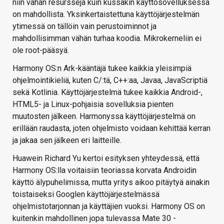
niin vähän resursseja kuin kussakin käyttösovelluksessa
on mahdollista. Yksinkertaistettuna käyttöjärjestelmän
ytimessä on tällöin vain perustoiminnot ja
mahdollisimman vähän turhaa koodia. Mikrokerneliin ei
ole root-pääsyä.
Harmony OS:n Ark-kääntäjä tukee kaikkia yleisimpiä
ohjelmointikieliä, kuten C/:tä, C++:aa, Javaa, JavaScriptiä
sekä Kotlinia. Käyttöjärjestelmä tukee kaikkia Android-,
HTML5- ja Linux-pohjaisia sovelluksia pienten
muutosten jälkeen. Harmonyssa käyttöjärjestelmä on
erillään raudasta, joten ohjelmisto voidaan kehittää kerran
ja jakaa sen jälkeen eri laitteille.
Huawein Richard Yu kertoi esityksen yhteydessä, että
Harmony OS:lla voitaisiin teoriassa korvata Androidin
käyttö älypuhelimissa, mutta yritys aikoo pitäytyä ainakin
toistaiseksi Googlen käyttöjärjestelmässä
ohjelmistotarjonnan ja käyttäjien vuoksi. Harmony OS on
kuitenkin mahdollinen jopa tulevassa Mate 30 -