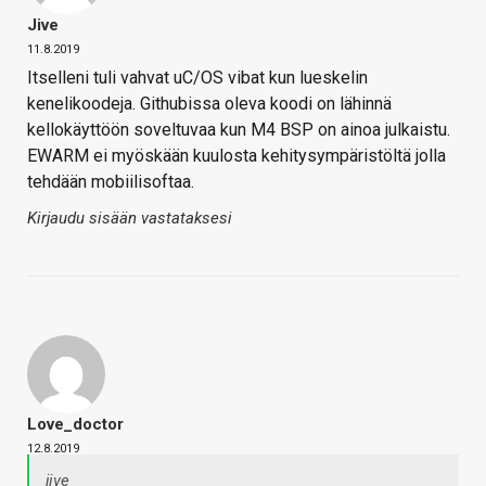
Jive
11.8.2019
Itselleni tuli vahvat uC/OS vibat kun lueskelin
kenelikoodeja. Githubissa oleva koodi on lähinnä
kellokäyttöön soveltuvaa kun M4 BSP on ainoa julkaistu.
EWARM ei myöskään kuulosta kehitysympäristöltä jolla
tehdään mobiilisoftaa.
Kirjaudu sisään vastataksesi
Love_doctor
12.8.2019
jive