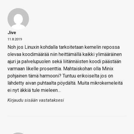
Jive
11.8.2019
Noh jos Linuxin kohdalla tarkoitetaan kernelin repossa
olevaa koodimäärää niin heittämällä kaikki ylimääräinen
ajuri ja palvelupuolen sekä liitännäisten koodi päästään
varmaan likelle prosenttia. Mahtaiskohan olla Minix
pohjainen tämä harmooni? Tuntuu erikoiselta jos on
lähdetty aivan puhtaalta pöydältä. Muita mikrokerneleitä
ei nyt äkkiä tule mieleen…
Kirjaudu sisään vastataksesi