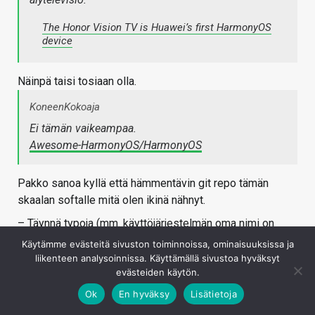
The Honor Vision TV is Huawei’s first HarmonyOS
device
Näinpä taisi tosiaan olla.
KoneenKokoaja
Ei tämän vaikeampaa.
Awesome-HarmonyOS/HarmonyOS
Pakko sanoa kyllä että hämmentävin git repo tämän
skaalan softalle mitä olen ikinä nähnyt.
– Täynnä typoja (mm. käyttöjärjestelmän oma nimi on
typotettu useamman kerran)
Käytämme evästeitä sivuston toiminnoissa, ominaisuuksissa ja
– Commit historia puuttuu täysin.
liikenteen analysoinnissa. Käyttämällä sivustoa hyväksyt
evästeiden käytön.
– Ei lisenssiä eli ts. kukaan ei pysty tätä käyttämään
vielä.
Ok
En hyväksy
Lisätietoja
– Mutta muistivat kuitenkin laittaa awesome-arskat