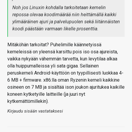
Noh jos Linuxin kohdalla tarkoitetaan kernelin
repossa olevaa koodimäärää niin heittämällä kaikki
ylimääräinen ajuri ja palvelupuolen sekä liitännäisten
koodi päästään varmaan likelle prosenttia.
Mitäköhän tarkoitat? Puhelimille käännetyissä
kerneleissä on yleensä karsittu pois iso osa ajureista,
vaikka nykyään vähemmän tarvetta, kun levytilaa alkaa
olla huippumalleissa yli sata gigaa. Sellainen
peruskerneli Android-käyttöön on tyypillisesti luokkaa 4-
6 MB + firmware. x86:lla oman Ryzenin kerneli kaikkine
osineen on 7 MB ja sisältää ison joukon ajuritukea kaikille
koneen kytketyille laitteille (ja juuri nyt
kytkemättömillekin).
Kirjaudu sisään vastataksesi