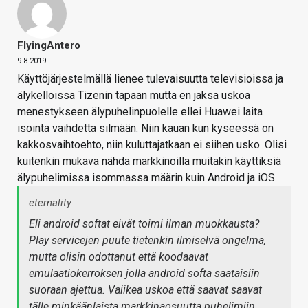
FlyingAntero
9.8.2019
Käyttöjärjestelmällä lienee tulevaisuutta televisioissa ja
älykelloissa Tizenin tapaan mutta en jaksa uskoa
menestykseen älypuhelinpuolelle ellei Huawei laita
isointa vaihdetta silmään. Niin kauan kun kyseessä on
kakkosvaihtoehto, niin kuluttajatkaan ei siihen usko. Olisi
kuitenkin mukava nähdä markkinoilla muitakin käyttiksiä
älypuhelimissa isommassa määrin kuin Android ja iOS.
eternality
Eli android softat eivät toimi ilman muokkausta?
Play servicejen puute tietenkin ilmiselvä ongelma,
mutta olisin odottanut että koodaavat
emulaatiokerroksen jolla android softa saataisiin
suoraan ajettua. Vaiikea uskoa että saavat saavat
tälle minkäänlaista markkinaosuutta puhelimiin