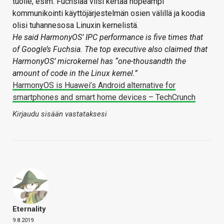
tuolle, esim. Fuchsiaa viisi kertaa nopeampi
kommunikointi käyttöjärjestelmän osien välillä ja koodia
olisi tuhannesosa Linuxin kernelistä.
He said HarmonyOS’ IPC performance is five times that
of Google’s Fuchsia. The top executive also claimed that
HarmonyOS’ microkernel has “one-thousandth the
amount of code in the Linux kernel.”
HarmonyOS is Huawei’s Android alternative for
smartphones and smart home devices – TechCrunch
Kirjaudu sisään vastataksesi
Eternality
9.8.2019