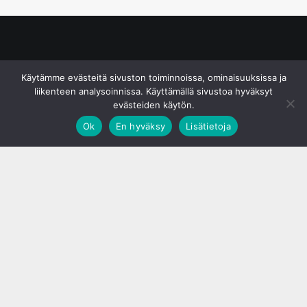
© S&J Media Oy
Käytämme evästeitä sivuston toiminnoissa, ominaisuuksissa ja
liikenteen analysoinnissa. Käyttämällä sivustoa hyväksyt
evästeiden käytön.
Ok
En hyväksy
Lisätietoja
;