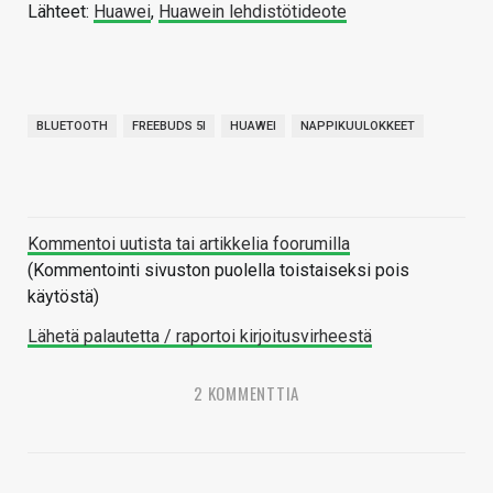
Lähteet:
Huawei
,
Huawein lehdistötideote
BLUETOOTH
FREEBUDS 5I
HUAWEI
NAPPIKUULOKKEET
Kommentoi uutista tai artikkelia foorumilla
(Kommentointi sivuston puolella toistaiseksi pois
käytöstä)
Lähetä palautetta / raportoi kirjoitusvirheestä
2 KOMMENTTIA