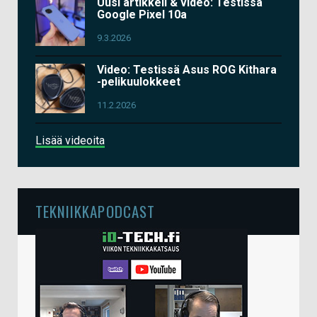
Uusi artikkeli & video: Testissä
Google Pixel 10a
9.3.2026
Video: Testissä Asus ROG Kithara
-pelikuulokkeet
11.2.2026
Lisää videoita
TEKNIIKKAPODCAST