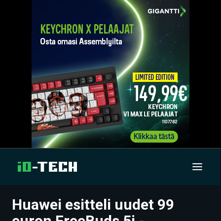
Huawei esitteli uudet 99
UUTISET
euron FreeBuds 5i -