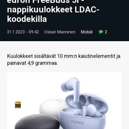
ARTIKKELIT
nappikuulokkeet LDAC-
koodekilla
VIDEOT
TECHBBS
31.1.2023 - 09:42
Oskari Manninen
Mobiili
2
TIETOA
HINTA.FI
Kuulokkeet sisältävät 10 mm:n kaiutinelementit ja
painavat 4,9 grammaa.
KAUPPA
VAIHDA TEEMA
HAKU