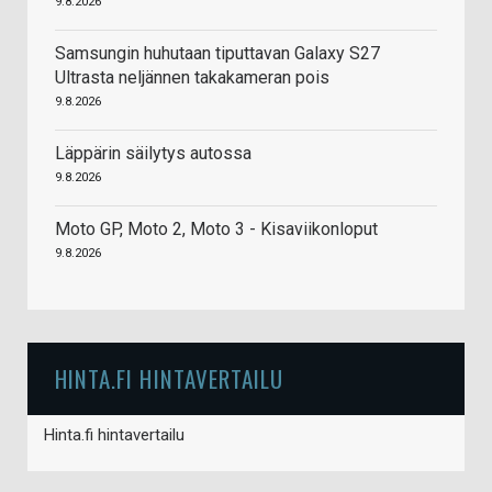
9.8.2026
Samsungin huhutaan tiputtavan Galaxy S27
Ultrasta neljännen takakameran pois
9.8.2026
Läppärin säilytys autossa
9.8.2026
Moto GP, Moto 2, Moto 3 - Kisaviikonloput
9.8.2026
HINTA.FI HINTAVERTAILU
Hinta.fi hintavertailu