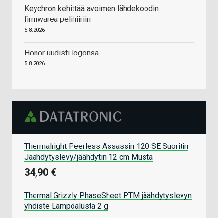
Keychron kehittää avoimen lähdekoodin
firmwarea pelihiiriin
5.8.2026
Honor uudisti logonsa
5.8.2026
Thermalright Peerless Assassin 120 SE Suoritin
Jäähdytyslevy/jäähdytin 12 cm Musta
34,90 €
Thermal Grizzly PhaseSheet PTM jäähdytyslevyn
yhdiste Lämpöalusta 2 g