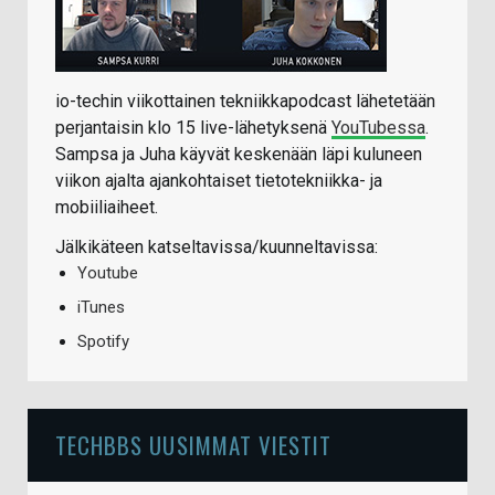
io-techin viikottainen tekniikkapodcast lähetetään
perjantaisin klo 15 live-lähetyksenä
YouTubessa
.
Sampsa ja Juha käyvät keskenään läpi kuluneen
viikon ajalta ajankohtaiset tietotekniikka- ja
mobiiliaiheet.
Jälkikäteen katseltavissa/kuunneltavissa:
Youtube
iTunes
Spotify
TECHBBS UUSIMMAT VIESTIT