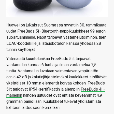
Huawei on julkaissut Suomessa myyntiin 30. tammikuuta
uudet FreeBuds 5i -Bluetooth-nappikuulokkeet 99 euron
suositushinnalla. Napit tarjoavat vastamelutoiminon, tuen
LDAC-koodekille ja latauskotelon kanssa yhdessä 28
tunnin käyttöajat.
Yhtenäistä kuunteluaikaa FreeBuds 5i:t tarjoavat
vastamelun kanssa 6 tuntia ja ilman vastamelua 7,5
tuntia. Vastamelun luvataan vaimentavan ympäristön
ääniä 42 dB ja kaiutinjärjestelmäksi kuulokkeet sisältävät
yksittäiset 10 mm:n elementit korvaa kohden. FreeBuds
5i:t tarjoavat IP54-sertifikaatin ja aiempiin
FreeBuds 4i -
malleihin
nähden uutuudet ovat entistä keveämmät 4,9
gramman painollaan. Kuulokkeet tukevat yhdistämistä
kahteen laitteeseen kerrallaan.