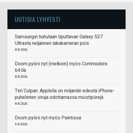
UUTISIA LYHYESTI
Samsungin huhutaan tiputtavan Galaxy S27
Ultrasta neljännen takakameran pois
8.8.2026
Doom pyörii nyt (melkein) myös Commodore
64:llä
8.8.2026
Tim Culpan: Applella on miljardin edestä iPhone-
puhelinten siruja odottamassa muistipiirejä
8.8.2026
Doom pyörii nyt myös Paintissa
6.8.2026