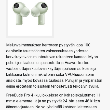
Melunvaimennuksen kerrotaan pystyvän jopa 100
desibelin taustaäänten vaimennukseen yhdessä
korvakäytävään muotoutuvan rakenteen kanssa. Myös
puhelujen laatuun on panostettu ja Huawei kertoo
vastaanottajan kuulevan käyttäjän puheen selkeänä ja
kirkkaana kolmen mikrofonin sekä VPU-luusensorin
ansiosta, myös kovassa tuulessa. Puhujan ja ympäristön
ääniä erotetaan toisistaan tehostetusti tekoälyn avulla.
FreeBuds Pro 4 -kuulokkeissa on kaksoiskaiuttimet 11
mm:n elementeillä ja ne pystyvät 24-bittiseen 48 kHz:n
äänentaajuuteen. Ne voi yhdistää kahteen laitteeseen