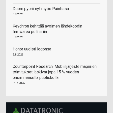
Doom pyörii nyt myös Paintissa
6.8.2026
Keychron kehittää avoimen lähdekoodin
firmwarea pelihiiriin
5.8.2026
Honor uudisti logonsa
5.8.2026
Counterpoint Research: Mobiilijärjestelmäpiirien
toimitukset laskivat jopa 15 % vuoden
ensimmäisellä puoliskolla
31.7.2026