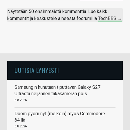
Näytetään 50 ensimmäistä kommenttia. Lue kaikki
kommentit ja keskustele aiheesta foorumilla
TechBBS →
UUTISIA LYHYESTI
Samsungin huhutaan tiputtavan Galaxy S27
Ultrasta neljännen takakameran pois
6.8.2026
Doom pyörii nyt (melkein) myös Commodore
64:llä
6.8.2026