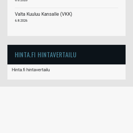
6.8.2026
Valta Kuuluu Kansalle (VKK)
6.8.2026
HINTA.FI HINTAVERTAILU
Hinta.fi hintavertailu