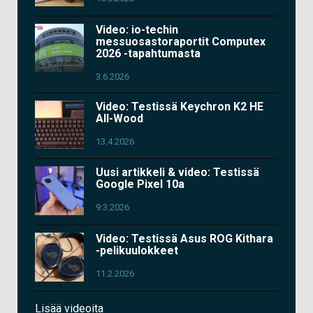
Video: io-techin
messuosastoraportit Computex
2026 -tapahtumasta
3.6.2026
Video: Testissä Keychron K2 HE
All-Wood
13.4.2026
Uusi artikkeli & video: Testissä
Google Pixel 10a
9.3.2026
Video: Testissä Asus ROG Kithara
-pelikuulokkeet
11.2.2026
Lisää videoita