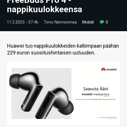
ARTIKKELIT
nappikuulokkeensa
VIDEOT
11.2.2025 - 07:46
Timo Niemenmaa
Mobiili
0
TECHBBS
TIETOA
Huawei tuo nappikuulokkeiden kalliimpaan päähän
229 euron suositushintaisen uutuuden.
HINTA.FI
KAUPPA
VAIHDA TEEMA
HAKU