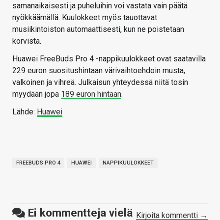
samanaikaisesti ja puheluihin voi vastata vain päätä
nyökkäämällä. Kuulokkeet myös tauottavat
musiikintoiston automaattisesti, kun ne poistetaan
korvista.
Huawei FreeBuds Pro 4 -nappikuulokkeet ovat saatavilla
229 euron suositushintaan värivaihtoehdoin musta,
valkoinen ja vihreä. Julkaisun yhteydessä niitä tosin
myydään jopa
189 euron hintaan
.
Lähde:
Huawei
FREEBUDS PRO 4
HUAWEI
NAPPIKUULOKKEET
Ei kommentteja vielä
Kirjoita kommentti →