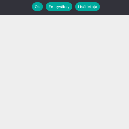
Ok
En hyväksy
Lisätietoja
;