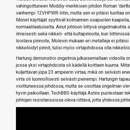
vahingoittuneen Moddiy-merkkisen johdon Roman ’der8auer
vanhempi 12VHPWR-liitin, mutta sen ei pitäisi tuottaa on
Monet käyttäjät syyttivät kolmannen osapuolen kaapelia, 
normaalilaatuiselta. Ainut johtoon liittyvä ongelmakohta s
ilmeisesti sekä nikkeli- että kultapinnoite, kun liittimiss
loistava pinnoite, Molexin mukaan eri metalleja ei pitäis
nikkelöidyt pinnit, tulisi myös virtajohdossa olla nikkelöid
Hartung demonstroi ongelmia julkaisemallaan videolla o
jossa yksi virtajohdoista oli kädellä koittaen kuuma. Mit
kuljettavan jopa 23 ampeerin virtaa, mikä on selvästi e
virta oli luonnollisesti selvästi pienempi. Hartungin ta
vioittuneessa johdossa, mutta se osoittaa ongelman olev
hyvin paikoillaan. TechBBS-käyttäjä Astire puolestaan te
johtojen resistanssissa oleva riittävä, jotta yhdessä joh