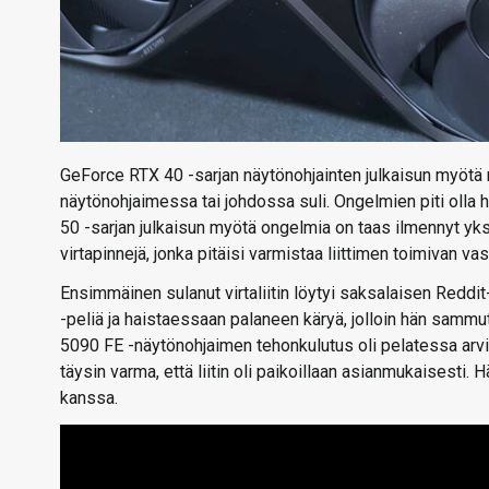
GeForce RTX 40 -sarjan näytönohjainten julkaisun myötä n
näytönohjaimessa tai johdossa suli. Ongelmien piti oll
50 -sarjan julkaisun myötä ongelmia on taas ilmennyt yksit
virtapinnejä, jonka pitäisi varmistaa liittimen toimivan vas
Ensimmäinen sulanut virtaliitin löytyi saksalaisen Reddit
-peliä ja haistaessaan palaneen käryä, jolloin hän sammut
5090 FE -näytönohjaimen tehonkulutus oli pelatessa arvio
täysin varma, että liitin oli paikoillaan asianmukaisesti
kanssa.