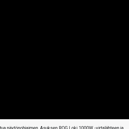
ettua näytönohjaimen, Asuksen ROG Loki 1000W -virtalähteen ja