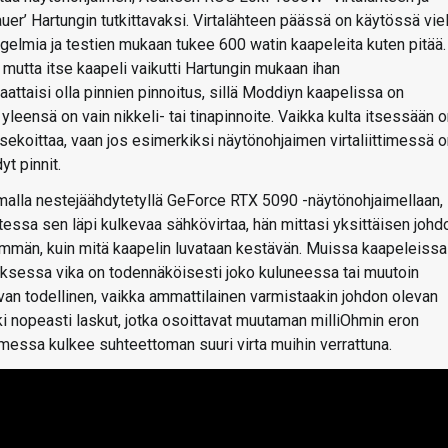
’ Hartungin tutkittavaksi. Virtalähteen päässä on käytössä vie
gelmia ja testien mukaan tukee 600 watin kaapeleita kuten pitää.
mutta itse kaapeli vaikutti Hartungin mukaan ihan
aattaisi olla pinnien pinnoitus, sillä Moddiyn kaapelissa on
ä yleensä on vain nikkeli- tai tinapinnoite. Vaikka kulta itsessään 
i sekoittaa, vaan jos esimerkiksi näytönohjaimen virtaliittimessä 
yt pinnit.
malla nestejäähdytetyllä GeForce RTX 5090 -näytönohjaimellaan,
atessa sen läpi kulkevaa sähkövirtaa, hän mittasi yksittäisen johd
nemmän, kuin mitä kaapelin luvataan kestävän. Muissa kaapeleissa
pauksessa vika on todennäköisesti joko kuluneessa tai muutoin
an todellinen, vaikka ammattilainen varmistaakin johdon olevan
ki nopeasti laskut, jotka osoittavat muutaman milliOhmin eron
timessa kulkee suhteettoman suuri virta muihin verrattuna.