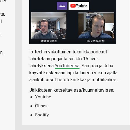
 RTX
ta,
i
i
io-techin viikottainen tekniikkapodcast
n,
lähetetään perjantaisin klo 15 live-
lähetyksenä
YouTubessa
. Sampsa ja Juha
käyvät keskenään läpi kuluneen viikon ajalta
ajankohtaiset tietotekniikka- ja mobiiliaiheet.
Jälkikäteen katseltavissa/kuunneltavissa:
Youtube
iTunes
Spotify