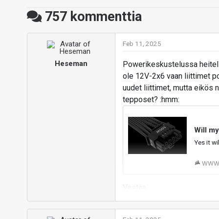
757
kommenttia
Feb 11, 2025
Heseman
Powerikeskustelussa heitellä
ole 12V-2x6 vaan liittimet p
uudet liittimet, mutta eikös 
tepposet? :hmm:
Will m
Yes it w
www.
Vastaa