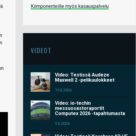
Komponenteille myös kasauspalvelu
lä
on
on
VIDEOT
on
Video: Testissä Audeze
Maxwell 2 -pelikuulokkeet
15.6.2026
Video: io-techin
messuosastoraportit
Computex 2026 -tapahtumasta
3.6.2026