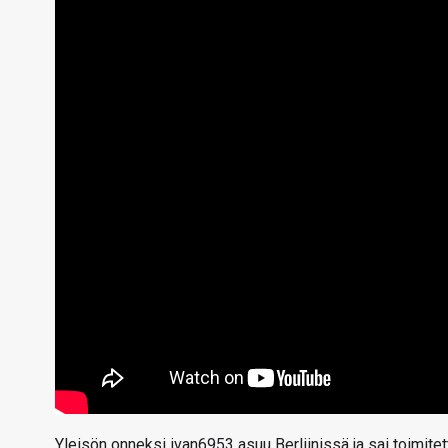
Yleisön onneksi ivan6953 asuu Berliinissä ja sai toimit