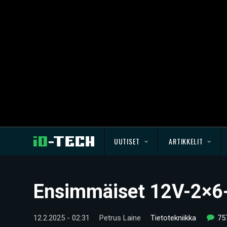
UUTISET
ARTIKKELIT
Ensimmäiset 12V-2×6-l
12.2.2025 - 02:31
Petrus Laine
Tietotekniikka
75