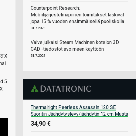
Counterpoint Research:
Mobiilijärjestelmäpiirien toimitukset laskivat
jopa 15 % vuoden ensimmäisellä puoliskolla
31.7.2026
Valve julkaisi Steam Machinen kotelon 3D
CAD -tiedostot avoimeen käyttöön
 RTX
31.7.2026
nsi
ld 5
TX
Thermalright Peerless Assassin 120 SE
Suoritin Jäähdytyslevy/jäähdytin 12 cm Musta
34,90 €