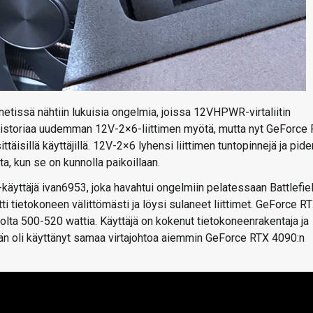
etissä nähtiin lukuisia ongelmia, joissa 12VHPWR-virtaliitin
a historiaa uudemman 12V-2×6-liittimen myötä, mutta nyt GeForce
täisillä käyttäjillä. 12V-2×6 lyhensi liittimen tuntopinnejä ja pide
ta, kun se on kunnolla paikoillaan.
-käyttäjä ivan6953, joka havahtui ongelmiin pelatessaan Battlefie
ti tietokoneen välittömästi ja löysi sulaneet liittimet. GeForce R
lta 500-520 wattia. Käyttäjä on kokenut tietokoneenrakentaja ja
. Hän oli käyttänyt samaa virtajohtoa aiemmin GeForce RTX 4090:n