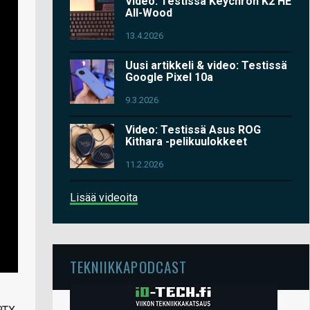
Video: Testissä Keychron K2 HE
All-Wood
13.4.2026
Uusi artikkeli & video: Testissä
Google Pixel 10a
9.3.2026
Video: Testissä Asus ROG
Kithara -pelikuulokkeet
11.2.2026
Lisää videoita
TEKNIIKKAPODCAST