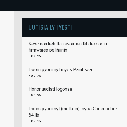
UUTISIA LYHYESTI
Keychron kehittää avoimen lähdekoodin
firmwarea pelihiiriin
5.8.2026
Doom pyörii nyt myös Paintissa
5.8.2026
Honor uudisti logonsa
5.8.2026
Doom pyörii nyt (melkein) myös Commodore
64:llä
3.8.2026