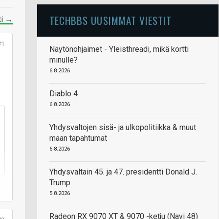
TECHBBS UUSIMMAT VIESTIT
ti →
#1
Näytönohjaimet - Yleisthreadi, mikä kortti
minulle?
6.8.2026
Diablo 4
6.8.2026
Yhdysvaltojen sisä- ja ulkopolitiikka & muut
maan tapahtumat
6.8.2026
Yhdysvaltain 45. ja 47. presidentti Donald J.
Trump
5.8.2026
Radeon RX 9070 XT & 9070 -ketju (Navi 48)