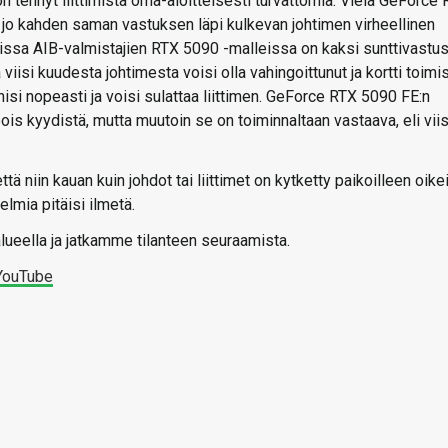
n tehnyt liittimistä oma-aloitteisesti turvattomia. Vielä GeForce
n jo kahden saman vastuksen läpi kulkevan johtimen virheellinen
issa AIB-valmistajien RTX 5090 -malleissa on kaksi sunttivastus
 viisi kuudesta johtimesta voisi olla vahingoittunut ja kortti toimis
nisi nopeasti ja voisi sulattaa liittimen. GeForce RTX 5090 FE:n
ois kyydistä, mutta muutoin se on toiminnaltaan vastaava, eli viis
niin kauan kuin johdot tai liittimet on kytketty paikoilleen oikei
lmia pitäisi ilmetä.
eella ja jatkamme tilanteen seuraamista.
YouTube