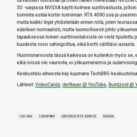
turvallisen toiminnan ja miten hänen mielestään NVIDIA o
30 -sarjassa NVIDIA käytti kolmea sunttivastusta, jolloi
toiminta estää kortin toiminnan. RTX 4090:ssä ja useimm
mutta kaikki linjat yhdistetään ennen niitä, joten teoriassa
edelleen normaalisti, mutta luonnollisesti johto ylikuume
tapauksessa toinen sunttivastuksista on vielä tiputettu p
kuudesta voisi vahingoittua, eikä kortti välittäisi asiasta.
Huomionarvoista tässä kaikessa on kuitenkin myös se, että 
eikä niissä ole vaurioita, ei ylikuumenemis ja sulamisonge
Keskustelu aiheesta käy kuumana TechBBS-keskustelualu
Lähteet:
VideoCardz
,
der8auer @ YouTube
,
Buildzoid @ 
12V-2X6
12VHPWR
GEFORCE RTX 5090 FE
NVIDIA