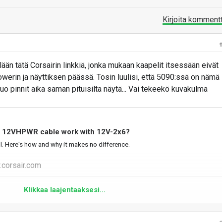
Kirjoita komment
än tätä Corsairin linkkiä, jonka mukaan kaapelit itsessään eivät
owerin ja näyttiksen päässä. Tosin luulisi, että 5090:ssä on nämä
nuo pinnit aika saman pituisilta näytä... Vai tekeekö kuvakulma
y 12VHPWR cable work with 12V-2x6?
ill. Here's how and why it makes no difference.
corsair.com
Klikkaa laajentaaksesi...