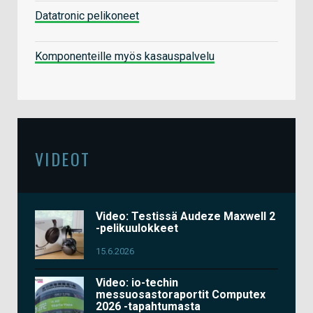
Datatronic pelikoneet
Komponenteille myös kasauspalvelu
VIDEOT
Video: Testissä Audeze Maxwell 2
-pelikuulokkeet
15.6.2026
Video: io-techin
messuosastoraportit Computex
2026 -tapahtumasta