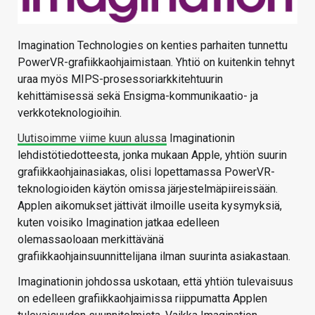
Imagination Technologies on kenties parhaiten tunnettu
PowerVR-grafiikkaohjaimistaan. Yhtiö on kuitenkin tehnyt
uraa myös MIPS-prosessoriarkkitehtuurin
kehittämisessä sekä Ensigma-kommunikaatio- ja
verkkoteknologioihin.
Uutisoimme viime kuun alussa
Imaginationin
lehdistötiedotteesta, jonka mukaan Apple, yhtiön suurin
grafiikkaohjainasiakas, olisi lopettamassa PowerVR-
teknologioiden käytön omissa järjestelmäpiireissään.
Applen aikomukset jättivät ilmoille useita kysymyksiä,
kuten voisiko Imagination jatkaa edelleen
olemassaoloaan merkittävänä
grafiikkaohjainsuunnittelijana ilman suurinta asiakastaan.
Imaginationin johdossa uskotaan, että yhtiön tulevaisuus
on edelleen grafiikkaohjaimissa riippumatta Applen