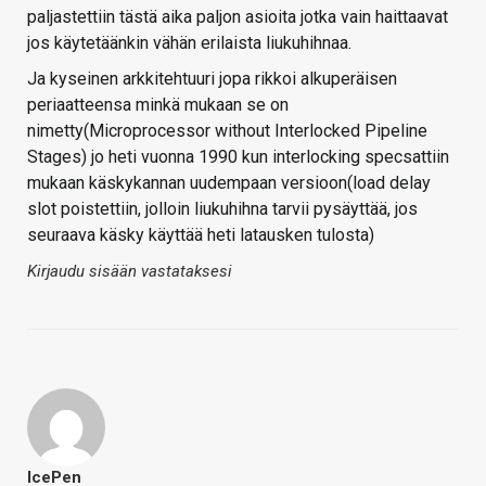
paljastettiin tästä aika paljon asioita jotka vain haittaavat
jos käytetäänkin vähän erilaista liukuhihnaa.
Ja kyseinen arkkitehtuuri jopa rikkoi alkuperäisen
periaatteensa minkä mukaan se on
nimetty(Microprocessor without Interlocked Pipeline
Stages) jo heti vuonna 1990 kun interlocking specsattiin
mukaan käskykannan uudempaan versioon(load delay
slot poistettiin, jolloin liukuhihna tarvii pysäyttää, jos
seuraava käsky käyttää heti latausken tulosta)
Kirjaudu sisään vastataksesi
IcePen