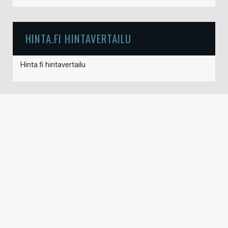
HINTA.FI HINTAVERTAILU
Hinta.fi hintavertailu