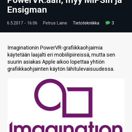
ARTIKKELIT
Ensigman
VIDEOT
6.5.2017 - 16:06
Petrus Laine
Tietotekniikka
3
TECHBBS
TIETOA
Imaginationin PowerVR-grafiikkaohjaimia
käytetään laajalti eri mobiilipiireissä, mutta sen
HINTA.FI
suurin asiakas Apple aikoo lopettaa yhtiön
grafiikkaohjainten käytön lähitulevaisuudessa.
KAUPPA
VAIHDA TEEMA
HAKU