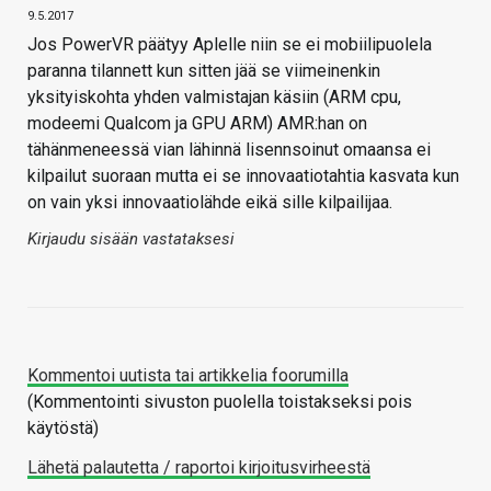
9.5.2017
Jos PowerVR päätyy Aplelle niin se ei mobiilipuolela
paranna tilannett kun sitten jää se viimeinenkin
yksityiskohta yhden valmistajan käsiin (ARM cpu,
modeemi Qualcom ja GPU ARM) AMR:han on
tähänmeneessä vian lähinnä lisennsoinut omaansa ei
kilpailut suoraan mutta ei se innovaatiotahtia kasvata kun
on vain yksi innovaatiolähde eikä sille kilpailijaa.
Kirjaudu sisään vastataksesi
Kommentoi uutista tai artikkelia foorumilla
(Kommentointi sivuston puolella toistakseksi pois
käytöstä)
Lähetä palautetta / raportoi kirjoitusvirheestä