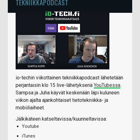
TEKNIIKKAPODCAST
io-techin viikottainen tekniikkapodcast lähetetään
perjantaisin klo 15 live-lähetyksenä
YouTubessa
.
Sampsa ja Juha käyvät keskenään läpi kuluneen
viikon ajalta ajankohtaiset tietotekniikka- ja
mobiiliaiheet.
Jälkikäteen katseltavissa/kuunneltavissa:
Youtube
iTunes