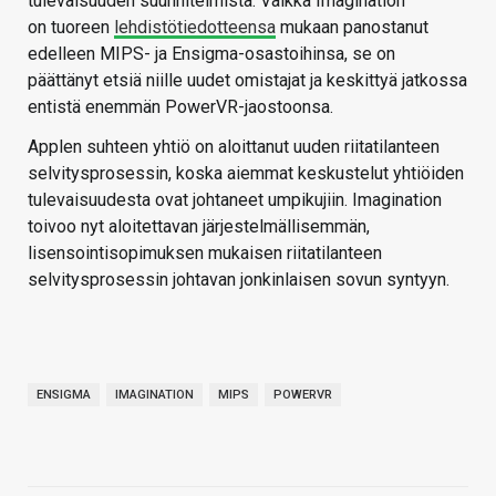
tulevaisuuden suunnitelmista. Vaikka Imagination
on tuoreen
lehdistötiedotteensa
mukaan panostanut
edelleen MIPS- ja Ensigma-osastoihinsa, se on
päättänyt etsiä niille uudet omistajat ja keskittyä jatkossa
entistä enemmän PowerVR-jaostoonsa.
Applen suhteen yhtiö on aloittanut uuden riitatilanteen
selvitysprosessin, koska aiemmat keskustelut yhtiöiden
tulevaisuudesta ovat johtaneet umpikujiin. Imagination
toivoo nyt aloitettavan järjestelmällisemmän,
lisensointisopimuksen mukaisen riitatilanteen
selvitysprosessin johtavan jonkinlaisen sovun syntyyn.
ENSIGMA
IMAGINATION
MIPS
POWERVR