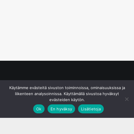
© S&J Media Oy
Käytämme evästeitä sivuston toiminnoissa, ominaisuuksissa ja
liikenteen analysoinnissa. Käyttämällä sivustoa hyväksyt
evästeiden käytön.
Ok
En hyväksy
Lisätietoja
;