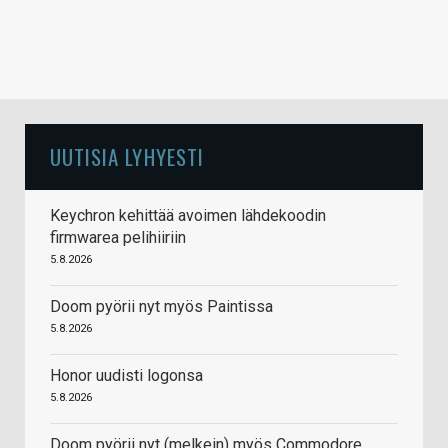
UUTISIA LYHYESTI
Keychron kehittää avoimen lähdekoodin
firmwarea pelihiiriin
5.8.2026
Doom pyörii nyt myös Paintissa
5.8.2026
Honor uudisti logonsa
5.8.2026
Doom pyörii nyt (melkein) myös Commodore