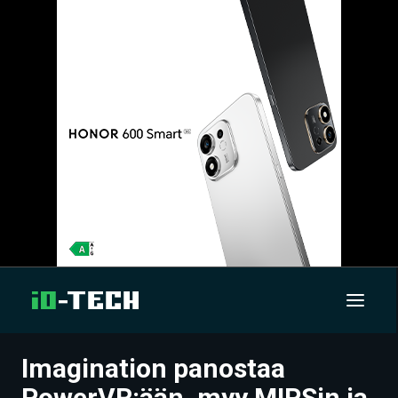
Imagination panostaa
UUTISET
PowerVR:ään, myy MIPSin ja