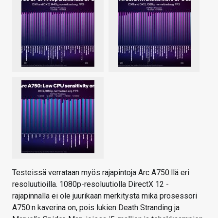
Testeissä verrataan myös rajapintoja Arc A750:llä eri
resoluutioilla. 1080p-resoluutiolla DirectX 12 -
rajapinnalla ei ole juurikaan merkitystä mikä prosessori
A750:n kaverina on, pois lukien Death Stranding ja