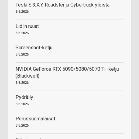
Tesla S,3,X,Y, Roadster ja Cybertruck yleistä
8.8.2026
Lidl:n ruuat
8.8.2026
Screenshot-ketju
8.8.2026
NVIDIA GeForce RTX 5090/5080/5070 Ti -ketju
(Blackwell)
8.8.2026
Pyöräily
8.8.2026
Perussuomalaiset
8.8.2026