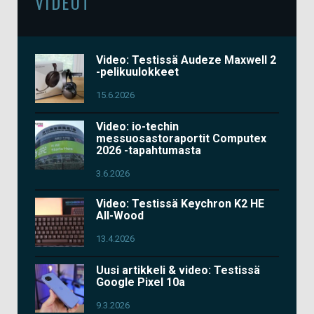
VIDEOT
Video: Testissä Audeze Maxwell 2
-pelikuulokkeet
15.6.2026
Video: io-techin
messuosastoraportit Computex
2026 -tapahtumasta
3.6.2026
Video: Testissä Keychron K2 HE
All-Wood
13.4.2026
Uusi artikkeli & video: Testissä
Google Pixel 10a
9.3.2026