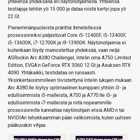
yhteensä yhdeksällä eri näytönohjaimella. Yhteensä
testiajoja tehtiin yli 15 000 ja dataa niistä kertyi jopa yli
22 Gt.
Pienemmänpuoleista pränttiä ihmetellessä
prosessoreiksi paljastuvat Core i5-12400F, i5-13400F,
i5-13600K, i7-12700K ja i9-13900K. Näytönohjaimia ei
kuitenkaan löydy mainostettua yhdeksää, vaan neljä:
ASRockin Arc A380 Challenger, Intelin oma A750 Limited
Edition, EVGA:n GeForce RTX 3060 12 Gt ja Asuksen RTX
4090. Yhtäkaikki, testidataa on runsaasti.
Yksinkertaisimmilleen tiivistettynä Intelin lukujen mukaan
Arc A380:lle löytyy optimaalinen kumppani yhtiön i3- ja
edullisimmista i5-malleista, A750 ja A770:lle i5- ja
edullisimmista i7-malleista ja niitä nopeammille
prosessoreille kannattaa näytönohjain etsiä AMD:n tai
NVIDIAn tehokkaamman pään valikoimista, kuten uutisen
pääkuvakin vihjaa.