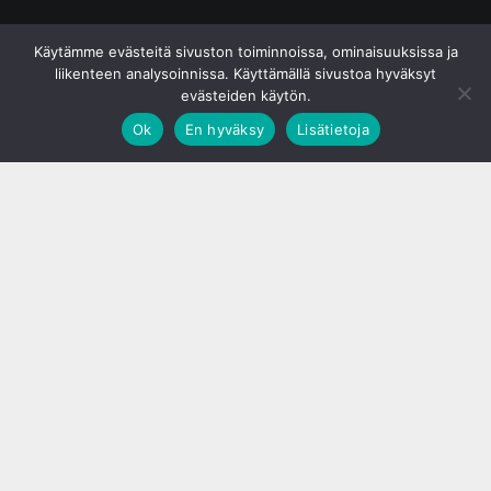
© S&J Media Oy
Käytämme evästeitä sivuston toiminnoissa, ominaisuuksissa ja
liikenteen analysoinnissa. Käyttämällä sivustoa hyväksyt
evästeiden käytön.
Ok
En hyväksy
Lisätietoja
;