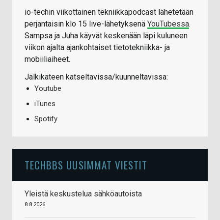
io-techin viikottainen tekniikkapodcast lähetetään
perjantaisin klo 15 live-lähetyksenä
YouTubessa
.
Sampsa ja Juha käyvät keskenään läpi kuluneen
viikon ajalta ajankohtaiset tietotekniikka- ja
mobiiliaiheet.
Jälkikäteen katseltavissa/kuunneltavissa:
Youtube
iTunes
Spotify
TECHBBS UUSIMMAT VIESTIT
Yleistä keskustelua sähköautoista
8.8.2026