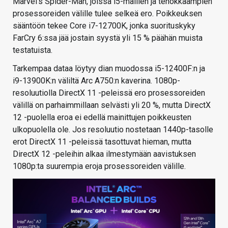
Marvel’s Spider-Man, joissa i5-mallien ja tehokkaampien
prosessoreiden välille tulee selkeä ero. Poikkeuksen
sääntöön tekee Core i7-12700K, jonka suorituskyky
FarCry 6:ssa jää jostain syystä yli 15 % päähän muista
testatuista.
Tarkempaa dataa löytyy dian muodossa i5-12400F:n ja
i9-13900K:n väliltä Arc A750:n kaverina. 1080p-
resoluutiolla DirectX 11 -peleissä ero prosessoreiden
välillä on parhaimmillaan selvästi yli 20 %, mutta DirectX
12 -puolella eroa ei edellä mainittujen poikkeusten
ulkopuolella ole. Jos resoluutio nostetaan 1440p-tasolle
erot DirectX 11 -peleissä tasottuvat hieman, mutta
DirectX 12 -peleihin alkaa ilmestymään aavistuksen
1080p:ta suurempia eroja prosessoreiden välille.