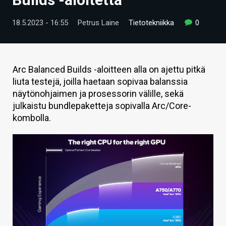
ARTIKKELIT
18.5.2023 - 16:55
Petrus Laine
Tietotekniikka
0
VIDEOT
TECHBBS
Arc Balanced Builds -aloitteen alla on ajettu pitkä
TIETOA
liuta testejä, joilla haetaan sopivaa balanssia
näytönohjaimen ja prosessorin välille, sekä
HINTA.FI
julkaistu bundlepaketteja sopivalla Arc/Core-
kombolla.
KAUPPA
VAIHDA TEEMA
HAKU