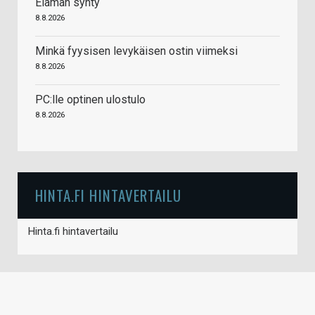
Elämän synty
8.8.2026
Minkä fyysisen levykäisen ostin viimeksi
8.8.2026
PC:lle optinen ulostulo
8.8.2026
HINTA.FI HINTAVERTAILU
Hinta.fi hintavertailu