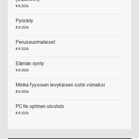
8.8.2026
Pyöräily
8.8.2026
Perussuomalaiset
8.8.2026
Elämän synty
8.8.2026
Minkä fyysisen levykäisen ostin viimeksi
8.8.2026
PC:lle optinen ulostulo
8.8.2026