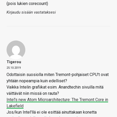
(pois lukien corecount)
Kirjaudu sisään vastataksesi
Tigerou
25.10.2019
Odottaisin suosiolla miten Tremont-pohjaiset CPU't ovat
yhtään nopeampia kuin edelliset?
Vaikka Intelin grafiikat esim. Anandtechin sivuilla mitä
väittävät niin missä on rauta?
Intel's new Atom Microarchitecture: The Tremont Core in
Lakefield
Jos/kun Intel'llä ei ole esittää ainuttakaan konetta