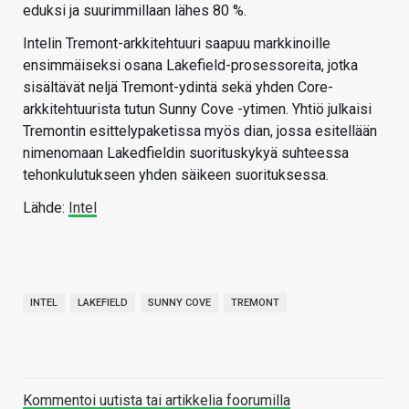
eduksi ja suurimmillaan lähes 80 %.
Intelin Tremont-arkkitehtuuri saapuu markkinoille
ensimmäiseksi osana Lakefield-prosessoreita, jotka
sisältävät neljä Tremont-ydintä sekä yhden Core-
arkkitehtuurista tutun Sunny Cove -ytimen. Yhtiö julkaisi
Tremontin esittelypaketissa myös dian, jossa esitellään
nimenomaan Lakedfieldin suorituskykyä suhteessa
tehonkulutukseen yhden säikeen suorituksessa.
Lähde:
Intel
INTEL
LAKEFIELD
SUNNY COVE
TREMONT
Kommentoi uutista tai artikkelia foorumilla