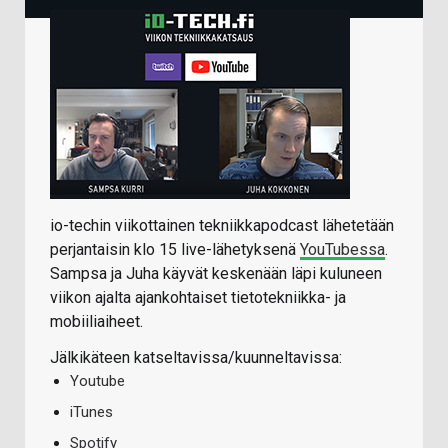
io-techin viikottainen tekniikkapodcast lähetetään
perjantaisin klo 15 live-lähetyksenä
YouTubessa
.
Sampsa ja Juha käyvät keskenään läpi kuluneen
viikon ajalta ajankohtaiset tietotekniikka- ja
mobiiliaiheet.
Jälkikäteen katseltavissa/kuunneltavissa:
Youtube
iTunes
Spotify