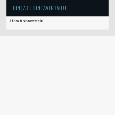
HINTA.FI HINTAVERTAILU
Hinta.fi hintavertailu