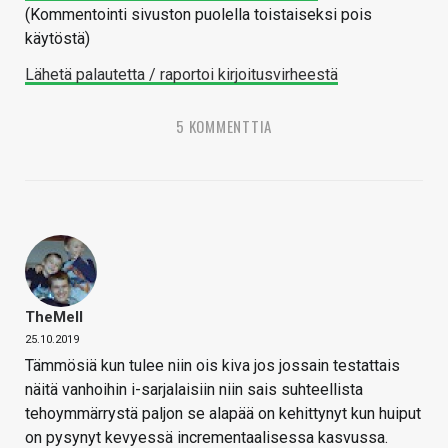
(Kommentointi sivuston puolella toistaiseksi pois
käytöstä)
Lähetä palautetta / raportoi kirjoitusvirheestä
5 KOMMENTTIA
TheMeII
25.10.2019
Tämmösiä kun tulee niin ois kiva jos jossain testattais
näitä vanhoihin i-sarjalaisiin niin sais suhteellista
tehoymmärrystä paljon se alapää on kehittynyt kun huiput
on pysynyt kevyessä incrementaalisessa kasvussa.