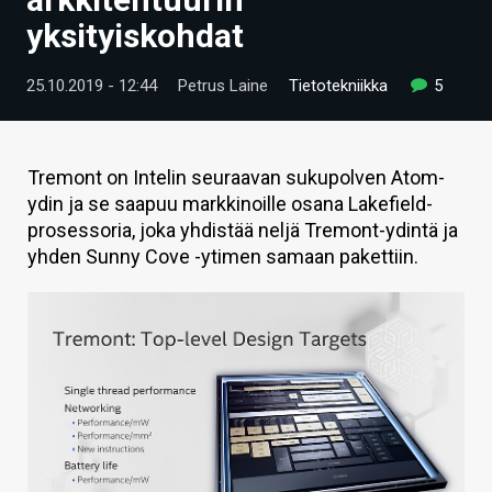
ARTIKKELIT
yksityiskohdat
VIDEOT
25.10.2019 - 12:44
Petrus Laine
Tietotekniikka
5
TECHBBS
TIETOA
Tremont on Intelin seuraavan sukupolven Atom-
ydin ja se saapuu markkinoille osana Lakefield-
HINTA.FI
prosessoria, joka yhdistää neljä Tremont-ydintä ja
yhden Sunny Cove -ytimen samaan pakettiin.
KAUPPA
VAIHDA TEEMA
HAKU