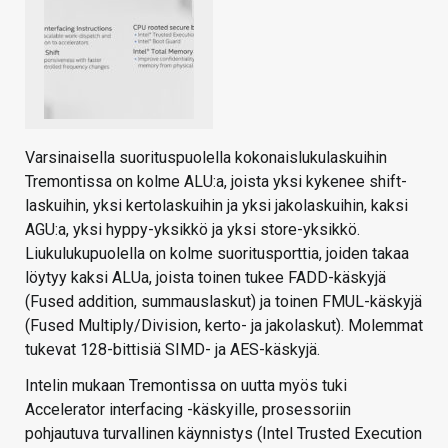
Varsinaisella suorituspuolella kokonaislukulaskuihin
Tremontissa on kolme ALU:a, joista yksi kykenee shift-
laskuihin, yksi kertolaskuihin ja yksi jakolaskuihin, kaksi
AGU:a, yksi hyppy-yksikkö ja yksi store-yksikkö.
Liukulukupuolella on kolme suoritusporttia, joiden takaa
löytyy kaksi ALUa, joista toinen tukee FADD-käskyjä
(Fused addition, summauslaskut) ja toinen FMUL-käskyjä
(Fused Multiply/Division, kerto- ja jakolaskut). Molemmat
tukevat 128-bittisiä SIMD- ja AES-käskyjä.
Intelin mukaan Tremontissa on uutta myös tuki
Accelerator interfacing -käskyille, prosessoriin
pohjautuva turvallinen käynnistys (Intel Trusted Execution