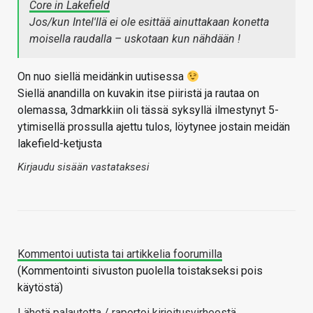
Core in Lakefield
Jos/kun Intel'llä ei ole esittää ainuttakaan konetta
moisella raudalla – uskotaan kun nähdään !
On nuo siellä meidänkin uutisessa
Siellä anandilla on kuvakin itse piiristä ja rautaa on
olemassa, 3dmarkkiin oli tässä syksyllä ilmestynyt 5-
ytimisellä prossulla ajettu tulos, löytynee jostain meidän
lakefield-ketjusta
Kirjaudu sisään vastataksesi
Kommentoi uutista tai artikkelia foorumilla
(Kommentointi sivuston puolella toistakseksi pois
käytöstä)
Lähetä palautetta / raportoi kirjoitusvirheestä