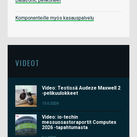
Datatronic pelikoneet
Komponenteille myös kasauspalvelu
VIDEOT
Video: Testissä Audeze Maxwell 2
-pelikuulokkeet
15.6.2026
Video: io-techin
messuosastoraportit Computex
2026 -tapahtumasta