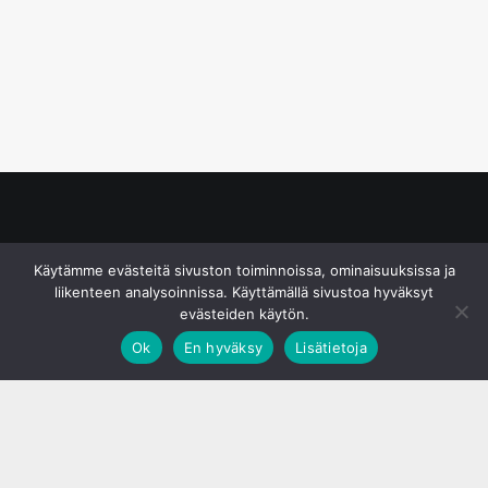
© S&J Media Oy
Käytämme evästeitä sivuston toiminnoissa, ominaisuuksissa ja
liikenteen analysoinnissa. Käyttämällä sivustoa hyväksyt
evästeiden käytön.
Ok
En hyväksy
Lisätietoja
;