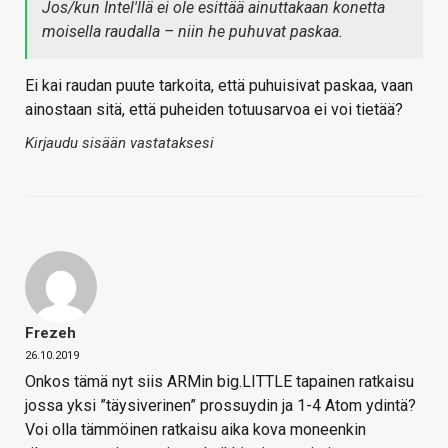
Jos/kun Intel'llä ei ole esittää ainuttakaan konetta
moisella raudalla – niin he puhuvat paskaa.
Ei kai raudan puute tarkoita, että puhuisivat paskaa, vaan
ainostaan sitä, että puheiden totuusarvoa ei voi tietää?
Kirjaudu sisään vastataksesi
Frezeh
26.10.2019
Onkos tämä nyt siis ARMin big.LITTLE tapainen ratkaisu
jossa yksi ”täysiverinen” prossuydin ja 1-4 Atom ydintä?
Voi olla tämmöinen ratkaisu aika kova moneenkin