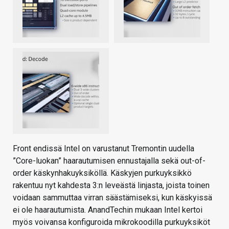
Front endissä Intel on varustanut Tremontin uudella
”Core-luokan” haarautumisen ennustajalla sekä out-of-
order käskynhakuyksiköllä. Käskyjen purkuyksikkö
rakentuu nyt kahdesta 3:n leveästä linjasta, joista toinen
voidaan sammuttaa virran säästämiseksi, kun käskyissä
ei ole haarautumista. AnandTechin mukaan Intel kertoi
myös voivansa konfiguroida mikrokoodilla purkuyksiköt