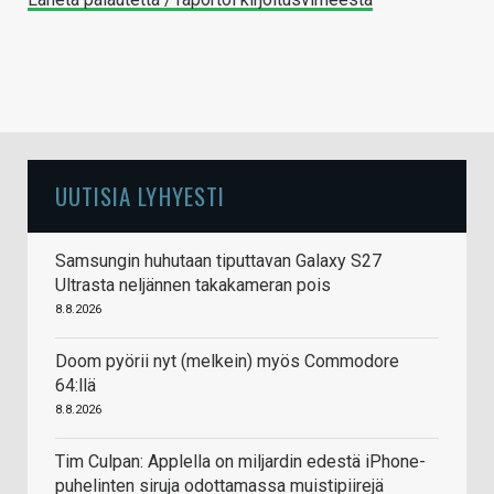
UUTISIA LYHYESTI
Samsungin huhutaan tiputtavan Galaxy S27
Ultrasta neljännen takakameran pois
8.8.2026
Doom pyörii nyt (melkein) myös Commodore
64:llä
8.8.2026
Tim Culpan: Applella on miljardin edestä iPhone-
puhelinten siruja odottamassa muistipiirejä