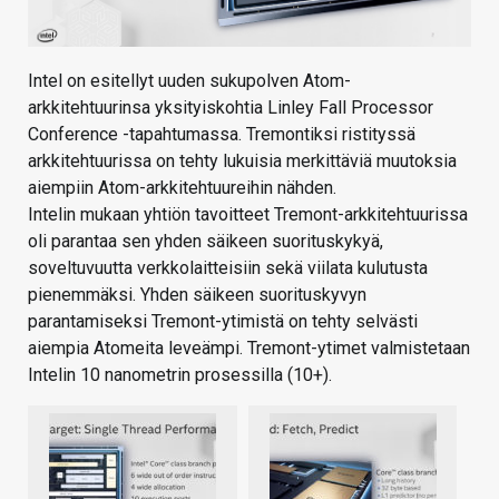
Intel on esitellyt uuden sukupolven Atom-
arkkitehtuurinsa yksityiskohtia Linley Fall Processor
Conference -tapahtumassa. Tremontiksi ristityssä
arkkitehtuurissa on tehty lukuisia merkittäviä muutoksia
aiempiin Atom-arkkitehtuureihin nähden.
Intelin mukaan yhtiön tavoitteet Tremont-arkkitehtuurissa
oli parantaa sen yhden säikeen suorituskykyä,
soveltuvuutta verkkolaitteisiin sekä viilata kulutusta
pienemmäksi. Yhden säikeen suorituskyvyn
parantamiseksi Tremont-ytimistä on tehty selvästi
aiempia Atomeita leveämpi. Tremont-ytimet valmistetaan
Intelin 10 nanometrin prosessilla (10+).