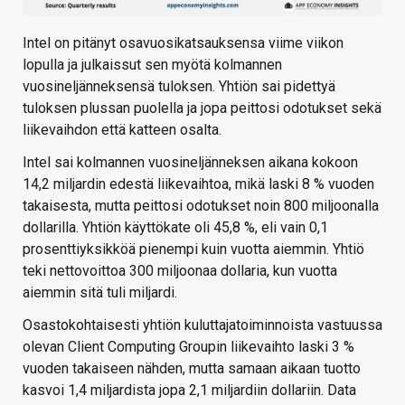
Intel on pitänyt osavuosikatsauksensa viime viikon
lopulla ja julkaissut sen myötä kolmannen
vuosineljänneksensä tuloksen. Yhtiön sai pidettyä
tuloksen plussan puolella ja jopa peittosi odotukset sekä
liikevaihdon että katteen osalta.
Intel sai kolmannen vuosineljänneksen aikana kokoon
14,2 miljardin edestä liikevaihtoa, mikä laski 8 % vuoden
takaisesta, mutta peittosi odotukset noin 800 miljoonalla
dollarilla. Yhtiön käyttökate oli 45,8 %, eli vain 0,1
prosenttiyksikköä pienempi kuin vuotta aiemmin. Yhtiö
teki nettovoittoa 300 miljoonaa dollaria, kun vuotta
aiemmin sitä tuli miljardi.
Osastokohtaisesti yhtiön kuluttajatoiminnoista vastuussa
olevan Client Computing Groupin liikevaihto laski 3 %
vuoden takaiseen nähden, mutta samaan aikaan tuotto
kasvoi 1,4 miljardista jopa 2,1 miljardiin dollariin. Data