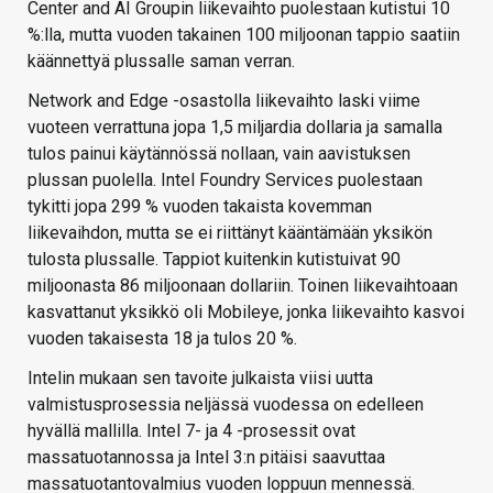
Center and AI Groupin liikevaihto puolestaan kutistui 10
%:lla, mutta vuoden takainen 100 miljoonan tappio saatiin
käännettyä plussalle saman verran.
Network and Edge -osastolla liikevaihto laski viime
vuoteen verrattuna jopa 1,5 miljardia dollaria ja samalla
tulos painui käytännössä nollaan, vain aavistuksen
plussan puolella. Intel Foundry Services puolestaan
tykitti jopa 299 % vuoden takaista kovemman
liikevaihdon, mutta se ei riittänyt kääntämään yksikön
tulosta plussalle. Tappiot kuitenkin kutistuivat 90
miljoonasta 86 miljoonaan dollariin. Toinen liikevaihtoaan
kasvattanut yksikkö oli Mobileye, jonka liikevaihto kasvoi
vuoden takaisesta 18 ja tulos 20 %.
Intelin mukaan sen tavoite julkaista viisi uutta
valmistusprosessia neljässä vuodessa on edelleen
hyvällä mallilla. Intel 7- ja 4 -prosessit ovat
massatuotannossa ja Intel 3:n pitäisi saavuttaa
massatuotantovalmius vuoden loppuun mennessä.