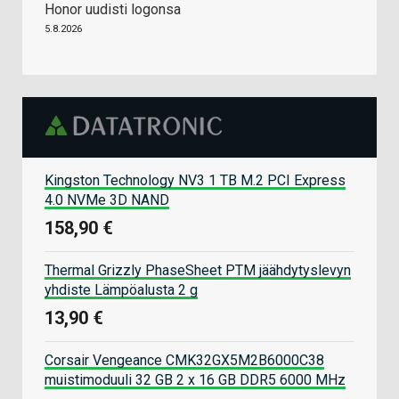
Honor uudisti logonsa
5.8.2026
Kingston Technology NV3 1 TB M.2 PCI Express
4.0 NVMe 3D NAND
158,90 €
Thermal Grizzly PhaseSheet PTM jäähdytyslevyn
yhdiste Lämpöalusta 2 g
13,90 €
Corsair Vengeance CMK32GX5M2B6000C38
muistimoduuli 32 GB 2 x 16 GB DDR5 6000 MHz