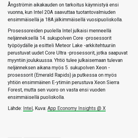
Ångströmin aikakauden on tarkoitus käynnistyä ensi
vuonna, kun Intel 20A saavuttaa tuotantovalmiuden
ensimmäisellä ja 18A jälkimmäisellä vuosipuoliskolla.
Prosessoreiden puolella Intel julkaisi menneellä
neljänneksellä 14. sukupolven Core -prosessorit
työpöydälle ja esitteli Meteor Lake -arkkitehtuuriin
perustuvat uudet Core Ultra -prosessorit, jotka saapuvat
myyntiin joulukuussa. Yhtiö tulee julkaisemaan tulevan
neljänneksen aikana myös 5. sukupolven Xeon -
prosessorit (Emerald Rapids) ja putkessa on myös
yhtiön ensimmäinen E-ytimiin perustuva Xeon Sierra
Forest, mutta sen vuoro on vasta ensi vuoden
ensimmäisellä puoliskolla.
Lähde:
Intel
, Kuva:
App Economy Insights @ X