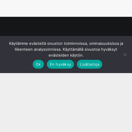
© S&J Media Oy
Käytämme evästeitä sivuston toiminnoissa, ominaisuuksissa ja
liikenteen analysoinnissa. Käyttämällä sivustoa hyväksyt
evästeiden käytön.
Ok
En hyväksy
Lisätietoja
;