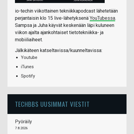
io-techin viikottainen tekniikkapodcast lähetetään
perjantaisin klo 15 live-lähetyksenä
YouTubessa
.
Sampsa ja Juha käyvät keskenään läpi kuluneen
viikon ajalta ajankohtaiset tietotekniikka- ja
mobiiliaiheet.
Jälkikäteen katseltavissa/kuunneltavissa:
Youtube
iTunes
Spotify
TECHBBS UUSIMMAT VIESTIT
Pyöräily
7.8.2026