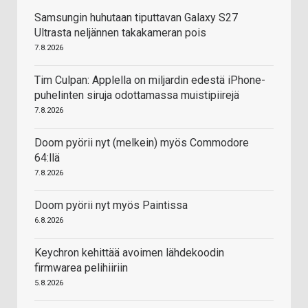
Samsungin huhutaan tiputtavan Galaxy S27
Ultrasta neljännen takakameran pois
7.8.2026
Tim Culpan: Applella on miljardin edestä iPhone-
puhelinten siruja odottamassa muistipiirejä
7.8.2026
Doom pyörii nyt (melkein) myös Commodore
64:llä
7.8.2026
Doom pyörii nyt myös Paintissa
6.8.2026
Keychron kehittää avoimen lähdekoodin
firmwarea pelihiiriin
5.8.2026