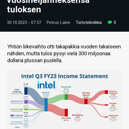
ARTIKKELIT
tuloksen
VIDEOT
30.10.2023 - 07:57
Petrus Laine
Tietotekniikka
0
TECHBBS
TIETOA
Yhtiön liikevaihto otti takapakkia vuoden takaiseen
nähden, mutta tulos pysyi vielä 300 miljoonaa
HINTA.FI
dollaria plussan puolella.
KAUPPA
VAIHDA TEEMA
HAKU