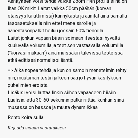
Äänityksen voisi tehdä vaikka Zoom H4n pro:lla siinä on
ihan OK mikit. Laitat vaikka 50cm päähän (korvan
etäisyys kaiuttimista) kännykästä ja äänität aina samalla
tasoasetuksella niin ettei mene särölle ja
äänentasonpalkit heiluu jossain 60% tienoilla.
Laitat jonkun vapaan biisin soimaan itsestäsi hyvältä
kuuluvalla voluumilla ja teet sen vastaavalla voluumilla
("korvasi mukaan") aina muissakin tulevissa testeissä,
etkä editissä normalisoi ääntä.
=> AIka nopea tehdä ja kun on samoin menetelmin tehty
niin, muutaman testin jälkeen saa jo hyvän käsityksen
puhelimien eroista.
Lisäkisi voisi laittaa linkin siihen vapaaseen biisiin.
Luulisin, että 30-60 sekunnin pätkä riittää, kunhan siinä
musassa on bassoa ja muuta dynamiikkaa.
Rento koira sulla
Kirjaudu sisään vastataksesi