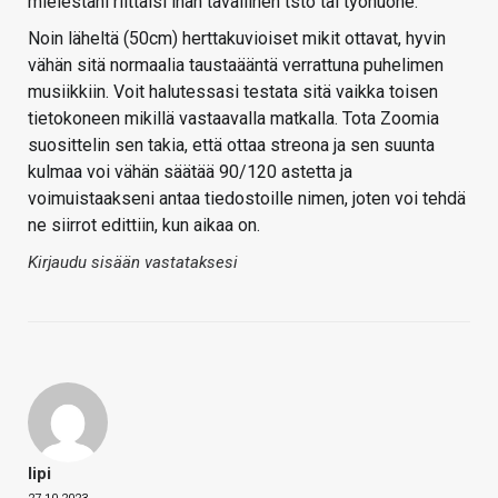
mielestäni riittäisi ihan tavallinen tsto tai työhuone.
Noin läheltä (50cm) herttakuvioiset mikit ottavat, hyvin
vähän sitä normaalia taustaääntä verrattuna puhelimen
musiikkiin. Voit halutessasi testata sitä vaikka toisen
tietokoneen mikillä vastaavalla matkalla. Tota Zoomia
suosittelin sen takia, että ottaa streona ja sen suunta
kulmaa voi vähän säätää 90/120 astetta ja
voimuistaakseni antaa tiedostoille nimen, joten voi tehdä
ne siirrot edittiin, kun aikaa on.
Kirjaudu sisään vastataksesi
Iipi