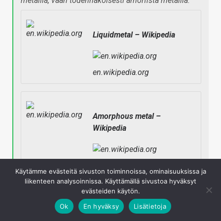
metallia, vaan todennäköisesti amorfista metallia.
Liquidmetal – Wikipedia
en.wikipedia.org
Amorphous metal –
Wikipedia
en.wikipedia.org
Käytämme evästeitä sivuston toiminnoissa, ominaisuuksissa ja
liikenteen analysoinnissa. Käyttämällä sivustoa hyväksyt
Napsauta laajentaaksesi…
evästeiden käytön.
Ok
En hyväksy
Lisätietoja
Juurikin näin, nestemetalli eli amorfinen metalli, jonka