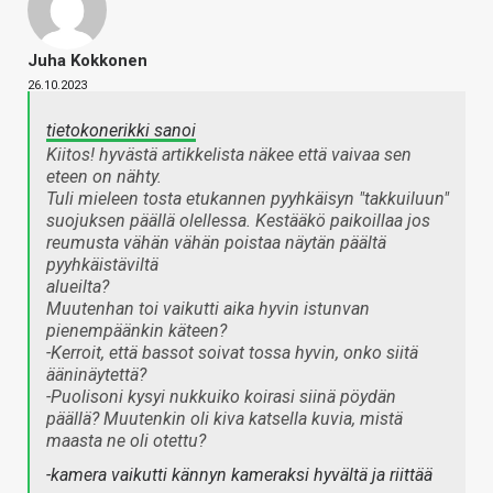
Juha Kokkonen
26.10.2023
tietokonerikki sanoi
Kiitos! hyvästä artikkelista näkee että vaivaa sen
eteen on nähty.
Tuli mieleen tosta etukannen pyyhkäisyn "takkuiluun"
suojuksen päällä olellessa. Kestääkö paikoillaa jos
reumusta vähän vähän poistaa näytän päältä
pyyhkäistäviltä
alueilta?
Muutenhan toi vaikutti aika hyvin istunvan
pienempäänkin käteen?
-Kerroit, että bassot soivat tossa hyvin, onko siitä
ääninäytettä?
-Puolisoni kysyi nukkuiko koirasi siinä pöydän
päällä? Muutenkin oli kiva katsella kuvia, mistä
maasta ne oli otettu?
-kamera vaikutti kännyn kameraksi hyvältä ja riittää