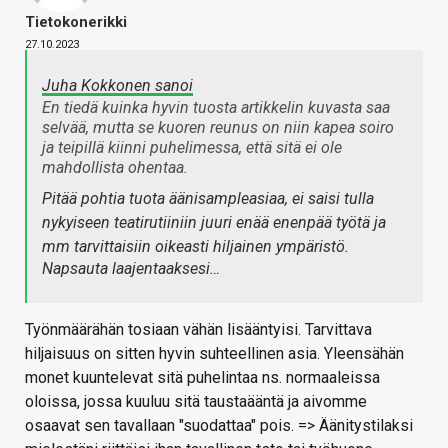
Tietokonerikki
27.10.2023
Juha Kokkonen sanoi
En tiedä kuinka hyvin tuosta artikkelin kuvasta saa
selvää, mutta se kuoren reunus on niin kapea soiro
ja teipillä kiinni puhelimessa, että sitä ei ole
mahdollista ohentaa.
Pitää pohtia tuota äänisampleasiaa, ei saisi tulla
nykyiseen teatirutiiniin juuri enää enenpää työtä ja
mm tarvittaisiin oikeasti hiljainen ympäristö.
Napsauta laajentaaksesi…
Työnmäärähän tosiaan vähän lisääntyisi. Tarvittava
hiljaisuus on sitten hyvin suhteellinen asia. Yleensähän
monet kuuntelevat sitä puhelintaa ns. normaaleissa
oloissa, jossa kuuluu sitä taustaääntä ja aivomme
osaavat sen tavallaan "suodattaa" pois. => Äänitystilaksi