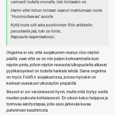
varmasti todella monelle, toki hintaakin on.
Harmi ettei tohon hintaan saanut mahtumaan noita
"Huomioitaavaa" asioita.
Kyllä tosta silti aika positiivinen fiilis artikkelin
perusteella jää, toki se hinta…
Napsauta laajentaaksesi…
Ongelma ei ole, että suojakuoren reunus olisi näytön
päällä, vaan että se on niin paljon korkeammalla kuin
näytön pinta, jolloin näytön reunasta/ulkopuolelta alkavat
pyyhkäisyeleet on todella hankala tehdä. Sama ongelma
on myös Fold5:n suojakuorissa, joissa myöskin on
korkeat reunukset ulkonäytön ympärillä.
Bassot ei soi varsinaisesti hyvin, mutta niitä löytyy sieltä
muiden joukosta kohtalaisesti. En oikein keksi helppoa ja
toimivaa äänitystapaa, jolla saisi järkevää kuvaa
puhelimien kaiuttimista.