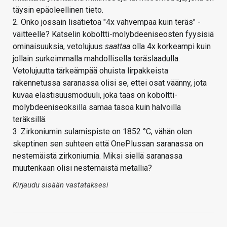
täysin epäoleellinen tieto.
2. Onko jossain lisätietoa "4x vahvempaa kuin teräs" -
väitteelle? Katselin koboltti-molybdeeniseosten fyysisiä
ominaisuuksia, vetolujuus
saattaa
olla 4x korkeampi kuin
jollain surkeimmalla mahdollisella teräslaadulla.
Vetolujuutta tärkeämpää ohuista lirpakkeista
rakennetussa saranassa olisi se, ettei osat väänny, jota
kuvaa elastisuusmoduuli, joka taas on koboltti-
molybdeeniseoksilla samaa tasoa kuin halvoilla
teräksillä.
3. Zirkoniumin sulamispiste on 1852 °C, vähän olen
skeptinen sen suhteen että OnePlussan saranassa on
nestemäistä zirkoniumia. Miksi siellä saranassa
muutenkaan olisi nestemäistä metallia?
Kirjaudu sisään vastataksesi