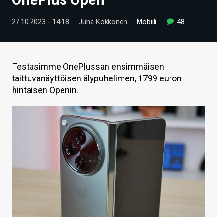
ARTIKKELIT
27.10.2023 - 14:18
Juha Kokkonen
Mobiili
48
VIDEOT
TECHBBS
Testasimme OnePlussan ensimmäisen
TIETOA
taittuvanäyttöisen älypuhelimen, 1799 euron
hintaisen Openin.
HINTA.FI
KAUPPA
VAIHDA TEEMA
HAKU