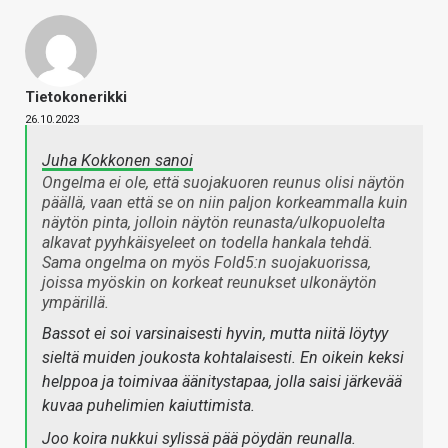
Tietokonerikki
26.10.2023
Juha Kokkonen sanoi
Ongelma ei ole, että suojakuoren reunus olisi näytön
päällä, vaan että se on niin paljon korkeammalla kuin
näytön pinta, jolloin näytön reunasta/ulkopuolelta
alkavat pyyhkäisyeleet on todella hankala tehdä.
Sama ongelma on myös Fold5:n suojakuorissa,
joissa myöskin on korkeat reunukset ulkonäytön
ympärillä.
Bassot ei soi varsinaisesti hyvin, mutta niitä löytyy
sieltä muiden joukosta kohtalaisesti. En oikein keksi
helppoa ja toimivaa äänitystapaa, jolla saisi järkevää
kuvaa puhelimien kaiuttimista.
Joo koira nukkui sylissä pää pöydän reunalla.