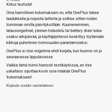
27.10.2023
Kiitos testistä!
Oma harmillinen kokemukseni on, että OnePlus tekee
laadukkaita ja nopeita laitteita ja sotkee sitten niiden
toiminnan omilla päivityksillään. Kuumeneminen,
latausongelmat, yleinen hidastelu tai battery drain tulee
osaksi arkipäivää, ja käyttäjäyhteisö keskittyy löytämään
kikkoja puhelimen toimivuuden parantamiseksi.
OnePlus ei itse ongelmia ehdi korjata, kun huomio on jo
seuraavassa lippulaivassa.
Vaikka tämä toimii hienosti testikäytössä, en itse
uskaltaisi sijoittaa kovin isoa määrää OnePlus
’kokemukseen’.
Kirjaudu sisään vastataksesi