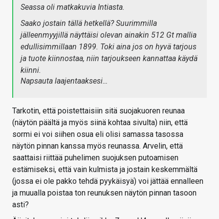
Seassa oli matkakuvia Intiasta.
Saako jostain tällä hetkellä? Suurimmilla
jälleenmyyjillä näyttäisi olevan ainakin 512 Gt mallia
edullisimmillaan 1899. Toki aina jos on hyvä tarjous
ja tuote kiinnostaa, niin tarjoukseen kannattaa käydä
kiinni.
Napsauta laajentaaksesi…
Tarkotin, että poistettaisiin sitä suojakuoren reunaa
(näytön päältä ja myös siinä kohtaa sivulta) niin, että
sormi ei voi siihen osua eli olisi samassa tasossa
näytön pinnan kanssa myös reunassa. Arvelin, että
saattaisi riittää puhelimen suojuksen putoamisen
estämiseksi, että vain kulmista ja jostain keskemmältä
(jossa ei ole pakko tehdä pyykäisyä) voi jättää ennalleen
ja muualla poistaa ton reunuksen näytön pinnan tasoon
asti?