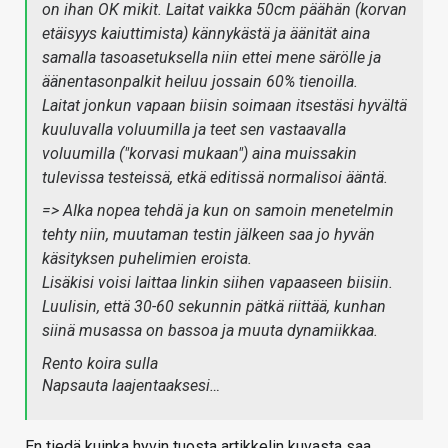
on ihan OK mikit. Laitat vaikka 50cm päähän (korvan
etäisyys kaiuttimista) kännykästä ja äänität aina
samalla tasoasetuksella niin ettei mene särölle ja
äänentasonpalkit heiluu jossain 60% tienoilla.
Laitat jonkun vapaan biisin soimaan itsestäsi hyvältä
kuuluvalla voluumilla ja teet sen vastaavalla
voluumilla ("korvasi mukaan") aina muissakin
tulevissa testeissä, etkä editissä normalisoi ääntä.
=> AIka nopea tehdä ja kun on samoin menetelmin
tehty niin, muutaman testin jälkeen saa jo hyvän
käsityksen puhelimien eroista.
Lisäkisi voisi laittaa linkin siihen vapaaseen biisiin.
Luulisin, että 30-60 sekunnin pätkä riittää, kunhan
siinä musassa on bassoa ja muuta dynamiikkaa.
Rento koira sulla
Napsauta laajentaaksesi…
En tiedä kuinka hyvin tuosta artikkelin kuvasta saa