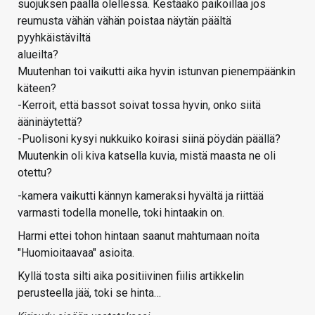
suojuksen päällä olellessa. Kestääkö paikoillaa jos
reumusta vähän vähän poistaa näytän päältä
pyyhkäistäviltä
alueilta?
Muutenhan toi vaikutti aika hyvin istunvan pienempäänkin
käteen?
-Kerroit, että bassot soivat tossa hyvin, onko siitä
ääninäytettä?
-Puolisoni kysyi nukkuiko koirasi siinä pöydän päällä?
Muutenkin oli kiva katsella kuvia, mistä maasta ne oli
otettu?
-kamera vaikutti kännyn kameraksi hyvältä ja riittää
varmasti todella monelle, toki hintaakin on.
Harmi ettei tohon hintaan saanut mahtumaan noita
"Huomioitaavaa" asioita.
Kyllä tosta silti aika positiivinen fiilis artikkelin
perusteella jää, toki se hinta…