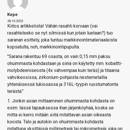
Kepe
28.10.2023
Kiitos artikkelista! Vähän rasahti korvaan (vai
rasahteleeko se nyt silmissä kun jotain luetaan?) tuo
saranan esittely, joka tuntuu markkinointimateriaaleista
kopsatulta, noh, markkinointipupulta.
"Sarana rakentuu 69 osasta, on vain 0,15 mm paksu
ohuimmasta kohdastaan ja siinä on käytetty mm. kobaltti-
molybdeeniseosta (4x vahvempaa kuin teräs) ja titaania
vahvikeosissa, zirkonium-pohjaista nestemetallia
yhtenäisessä tukiosassa ja 316L-tyypin ruostumatonta
terästä."
1. Jonkin asian mittaaminen ohuimmasta kohdasta on
esim. tässä tapauksessa ihan järjenköyhää, koska se
mitta ei kerro mitään siitä mitattavan asian oikeasta
koosta. Talo ja autokin on ohuimmasta kohdasta
mitattuna yksittäisiä millimetrejä tai mikrometrejä, joka on