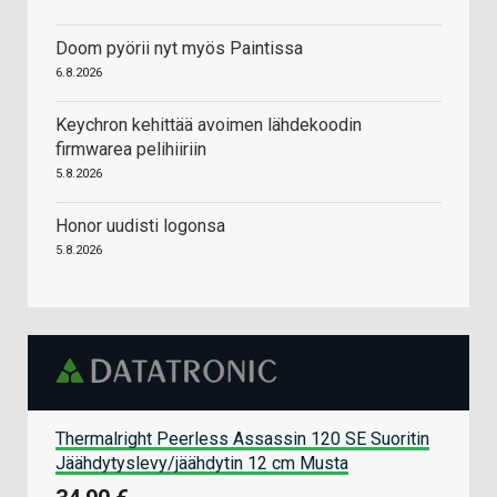
Doom pyörii nyt myös Paintissa
6.8.2026
Keychron kehittää avoimen lähdekoodin
firmwarea pelihiiriin
5.8.2026
Honor uudisti logonsa
5.8.2026
Thermalright Peerless Assassin 120 SE Suoritin
Jäähdytyslevy/jäähdytin 12 cm Musta