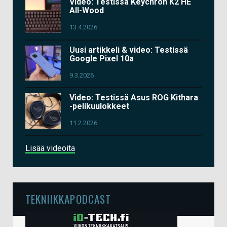
Video: Testissä Keychron K2 HE
All-Wood
13.4.2026
Uusi artikkeli & video: Testissä
Google Pixel 10a
9.3.2026
Video: Testissä Asus ROG Kithara
-pelikuulokkeet
11.2.2026
Lisää videoita
TEKNIIKKAPODCAST