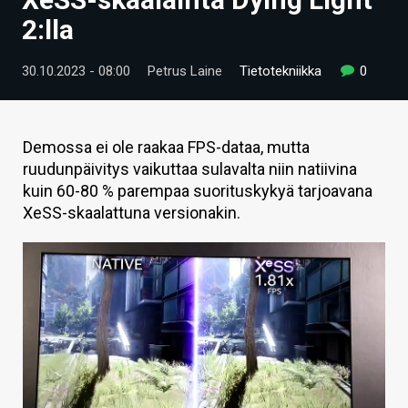
ARTIKKELIT
2:lla
VIDEOT
30.10.2023 - 08:00
Petrus Laine
Tietotekniikka
0
TECHBBS
TIETOA
Demossa ei ole raakaa FPS-dataa, mutta
ruudunpäivitys vaikuttaa sulavalta niin natiivina
HINTA.FI
kuin 60-80 % parempaa suorituskykyä tarjoavana
XeSS-skaalattuna versionakin.
KAUPPA
VAIHDA TEEMA
HAKU