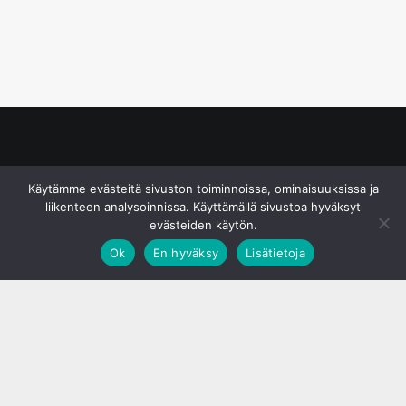
© S&J Media Oy
Käytämme evästeitä sivuston toiminnoissa, ominaisuuksissa ja
liikenteen analysoinnissa. Käyttämällä sivustoa hyväksyt
evästeiden käytön.
Ok
En hyväksy
Lisätietoja
;