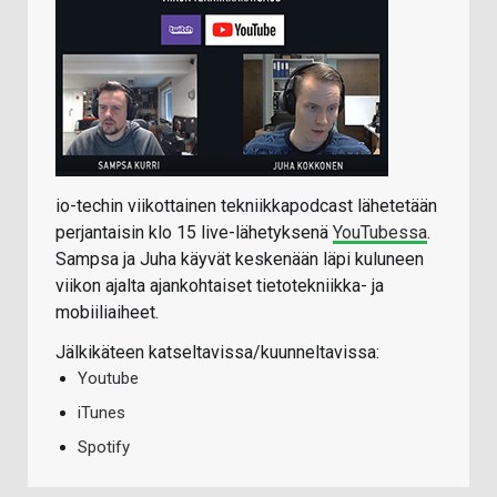
io-techin viikottainen tekniikkapodcast lähetetään
perjantaisin klo 15 live-lähetyksenä
YouTubessa
.
Sampsa ja Juha käyvät keskenään läpi kuluneen
viikon ajalta ajankohtaiset tietotekniikka- ja
mobiiliaiheet.
Jälkikäteen katseltavissa/kuunneltavissa:
Youtube
iTunes
Spotify