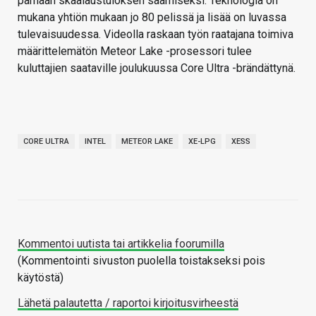
parhaan skaalaustuloksen saamiseksi. Teknologia on
mukana yhtiön mukaan jo 80 pelissä ja lisää on luvassa
tulevaisuudessa. Videolla raskaan työn raatajana toimiva
määrittelemätön Meteor Lake -prosessori tulee
kuluttajien saataville joulukuussa Core Ultra -brändättynä.
CORE ULTRA
INTEL
METEOR LAKE
XE-LPG
XESS
Kommentoi uutista tai artikkelia foorumilla
(Kommentointi sivuston puolella toistakseksi pois
käytöstä)
Lähetä palautetta / raportoi kirjoitusvirheestä