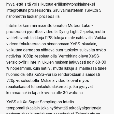
hyvä, että sitä voisi kutsua erillisnäytönohjaimeksi
integroituna prosessoriin. Siru valmistetaan TSMC:n 5
nanometrin luokan prosessilla.
Intelin tarkemmin määrittelemätön Meteor Lake -
prosessori pyörittää videolla Dying Light 2 -peliä, mutta
valitettavasti tarkkoja FPS-lukuja ei ole nähtävillä. Vaikka
videon fokuksessa on nimenomaan XeSS-skaalain,
vaikuttaa demossa nähtävä suorituskyky sulavalta myös
natiivina 1080p-resoluutiolla. Verrokkina oleva XeSS-
versio pyörii Intelin lukujen mukaan jatkuvasti noin 60-80
% nopeammin, kuin natiivi, mutta lukuja silmäillessä tulee
huomioida, että XeSS-versio renderöidään sisäisesti
720p-resoluutiolla. Mukana videolla ovat myös
reaaliaikaiset tehonkulutuslukemat, jotka pysyvät
kummassakin tapauksessa alle 30 watissa.
XeSS eli Xe Super Sampling on Intelin
temporaaliskaalain, joka hyödyntää tekoälyalgoritmeja