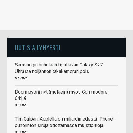
UUTISIA LYHYESTI
Samsungin huhutaan tiputtavan Galaxy S27
Ultrasta neljännen takakameran pois
8.8.2026
Doom pyörii nyt (melkein) myös Commodore
64:llä
8.8.2026
Tim Culpan: Applella on miljardin edestä iPhone-
puhelinten siruja odottamassa muistipiirejä
8.8.2026