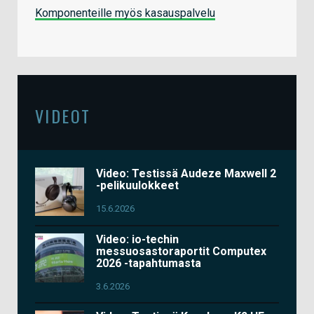
Komponenteille myös kasauspalvelu
VIDEOT
Video: Testissä Audeze Maxwell 2
-pelikuulokkeet
15.6.2026
Video: io-techin
messuosastoraportit Computex
2026 -tapahtumasta
3.6.2026