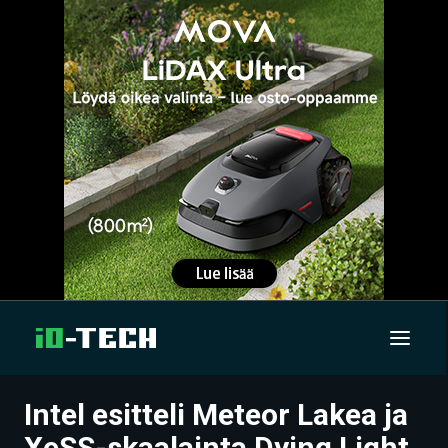
Intel esitteli Meteor Lakea ja
UUTISET
XeSS-skaalainta Dying Light