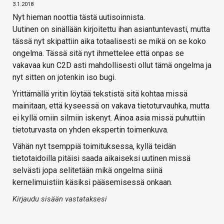
3.1.2018
Nyt hieman noottia tästä uutisoinnista.
Uutinen on sinällään kirjoitettu ihan asiantuntevasti, mutta
tässä nyt skipattiin aika totaalisesti se mikä on se koko
ongelma. Tässä sitä nyt ihmettelee että onpas se
vakavaa kun C2D asti mahdollisesti ollut tämä ongelma ja
nyt sitten on jotenkin iso bugi.
Yrittämällä yritin löytää tekstistä sitä kohtaa missä
mainitaan, että kyseessä on vakava tietoturvauhka, mutta
ei kyllä omiin silmiin iskenyt. Ainoa asia missä puhuttiin
tietoturvasta on yhden ekspertin toimenkuva.
Vähän nyt tsemppiä toimituksessa, kyllä teidän
tietotaidoilla pitäisi saada aikaiseksi uutinen missä
selvästi jopa selitetään mikä ongelma siinä
kernelimuistiin käsiksi pääsemisessä onkaan.
Kirjaudu sisään vastataksesi