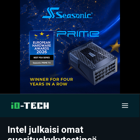
Intel julkaisi omat
UUTISET
suorituskykytestinsä