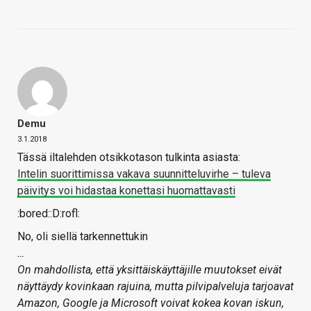
Demu
3.1.2018
Tässä iltalehden otsikkotason tulkinta asiasta:
Intelin suorittimissa vakava suunnitteluvirhe – tuleva
päivitys voi hidastaa konettasi huomattavasti
:bored::D:rofl:
No, oli siellä tarkennettukin
…
On mahdollista, että yksittäiskäyttäjille muutokset eivät
näyttäydy kovinkaan rajuina, mutta pilvipalveluja tarjoavat
Amazon, Google ja Microsoft voivat kokea kovan iskun,