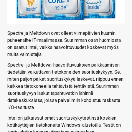
Spectre ja Meltdown ovat olleet viimepäivien kuumin
puheenaihe IT-maailmassa. Suurimman osan huomiosta
on saanut Intel, vaikka haavoittuvuudet koskevat myös
muita valmistajia.
Spectre- ja Meltdown-haavoittuvuuksien paikkaamisen
tiedetään vaikuttavan tietokoneiden suorituskykyyn. Se,
miten paljon paikat suorituskykyä laskevat, riippuu ennen
kaikkea tietokoneella tehtävistä tehtävistä. Suurimman
suorituskyvyn laskut tapahtuvatkin lähinnä
datakeskuksissa, joissa palvelimiin kohdistuu raskasta
I/O-rasitusta.
Intel on julkaissut omat suorituskykytestinsä koskien
kotikäyttäjien tietokoneita Windows-alustoilla. Testit on