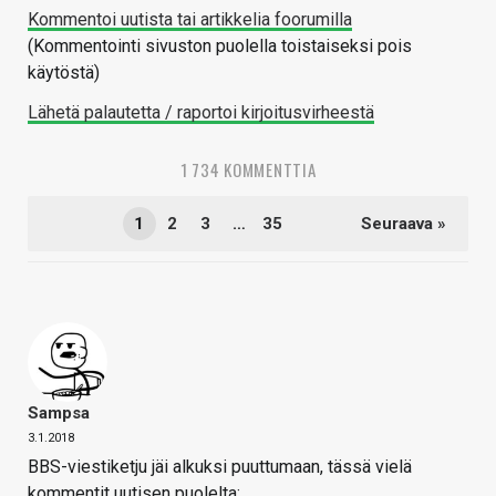
Kommentoi uutista tai artikkelia foorumilla
(Kommentointi sivuston puolella toistaiseksi pois
käytöstä)
Lähetä palautetta / raportoi kirjoitusvirheestä
1 734 KOMMENTTIA
1
2
3
…
35
Seuraava »
Sampsa
3.1.2018
BBS-viestiketju jäi alkuksi puuttumaan, tässä vielä
kommentit uutisen puolelta: