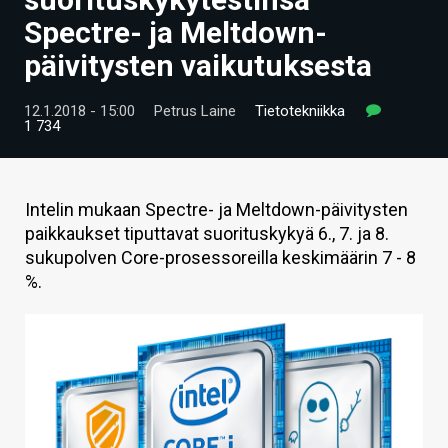
ARTIKKELIT
Spectre- ja Meltdown-
päivitysten vaikutuksesta
VIDEOT
TECHBBS
12.1.2018 - 15:00
Petrus Laine
Tietotekniikka
1 734
TIETOA
HINTA.FI
Intelin mukaan Spectre- ja Meltdown-päivitysten
paikkaukset tiputtavat suorituskykyä 6., 7. ja 8.
KAUPPA
sukupolven Core-prosessoreilla keskimäärin 7 - 8
VAIHDA TEEMA
%.
HAKU