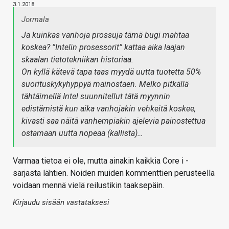
3.1.2018
Jormala
Ja kuinkas vanhoja prossuja tämä bugi mahtaa
koskea? ”Intelin prosessorit” kattaa aika laajan
skaalan tietotekniikan historiaa.
On kyllä kätevä tapa taas myydä uutta tuotetta 50%
suorituskykyhyppyä mainostaen. Melko pitkällä
tähtäimellä Intel suunnitellut tätä myynnin
edistämistä kun aika vanhojakin vehkeitä koskee,
kivasti saa näitä vanhempiakin ajelevia painostettua
ostamaan uutta nopeaa (kallista)…
Varmaa tietoa ei ole, mutta ainakin kaikkia Core i -
sarjasta lähtien. Noiden muiden kommenttien perusteella
voidaan mennä vielä reilustikin taaksepäin.
Kirjaudu sisään vastataksesi