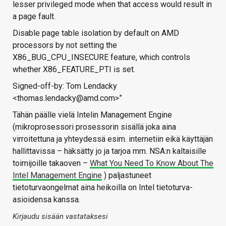
lesser privileged mode when that access would result in
a page fault.
Disable page table isolation by default on AMD
processors by not setting the
X86_BUG_CPU_INSECURE feature, which controls
whether X86_FEATURE_PTI is set.
Signed-off-by: Tom Lendacky
<thomas.lendacky@amd.com>”
Tähän päälle vielä Intelin Management Engine
(mikroprosessori prosessorin sisällä joka aina
virroitettuna ja yhteydessä esim. internetiin eikä käyttäjän
hallittavissa – häksätty jo ja tarjoa mm. NSA:n kaltaisille
toimijoille takaoven –
What You Need To Know About The
Intel Management Engine
) paljastuneet
tietoturvaongelmat aina heikoilla on Intel tietoturva-
asioidensa kanssa.
Kirjaudu sisään vastataksesi