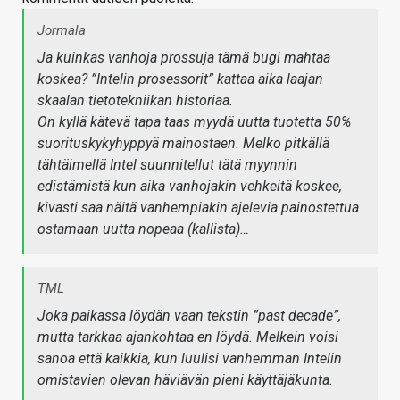
Jormala
Ja kuinkas vanhoja prossuja tämä bugi mahtaa
koskea? ”Intelin prosessorit” kattaa aika laajan
skaalan tietotekniikan historiaa.
On kyllä kätevä tapa taas myydä uutta tuotetta 50%
suorituskykyhyppyä mainostaen. Melko pitkällä
tähtäimellä Intel suunnitellut tätä myynnin
edistämistä kun aika vanhojakin vehkeitä koskee,
kivasti saa näitä vanhempiakin ajelevia painostettua
ostamaan uutta nopeaa (kallista)…
TML
Joka paikassa löydän vaan tekstin ”past decade”,
mutta tarkkaa ajankohtaa en löydä. Melkein voisi
sanoa että kaikkia, kun luulisi vanhemman Intelin
omistavien olevan häviävän pieni käyttäjäkunta.