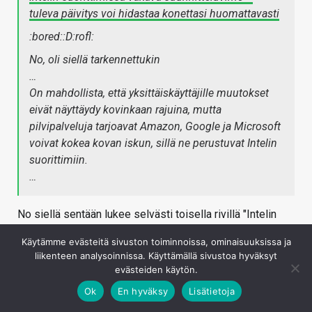
tuleva päivitys voi hidastaa konettasi huomattavasti
:bored::D:rofl:
No, oli siellä tarkennettukin
…
On mahdollista, että yksittäiskäyttäjille muutokset
eivät näyttäydy kovinkaan rajuina, mutta
pilvipalveluja tarjoavat Amazon, Google ja Microsoft
voivat kokea kovan iskun, sillä ne perustuvat Intelin
suorittimiin.
…
No siellä sentään lukee selvästi toisella rivillä "Intelin
suorittimien suunnitteluvirhe voi altistaa tietomurroille."
Käytämme evästeitä sivuston toiminnoissa, ominaisuuksissa ja
Jotain mitä Io-Tech ei ole saanut koko omaan tekstiinä
liikenteen analysoinnissa. Käyttämällä sivustoa hyväksyt
kirjoitettua. Klikkiotsikko ehkä, mutta jo toinen lause
evästeiden käytön.
kertoo oleellisen.
Ok
En hyväksy
Lisätietoja
Kirjaudu sisään vastataksesi