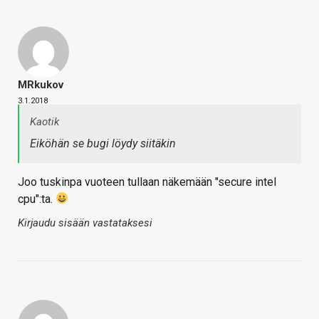
MRkukov
3.1.2018
Kaotik
Eiköhän se bugi löydy siitäkin
Joo tuskinpa vuoteen tullaan näkemään "secure intel
cpu":ta.
Kirjaudu sisään vastataksesi