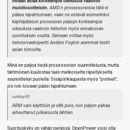
mitään asiaa korkeampia oikeuksia vaativiin
muistiosoitteisiin.
AMD:n prosessoreissa tätä ei
pääse tapahtumaan, vaan ne estävät esimerkiksi
käyttäjätason prosessien pääsyn korkeampia
oikeuksia vaativiin tietoihin myös ennakoivan
suorituksen osalta. Samaan viittaa myös
tietoturvaekspertti Anders Foghin aiemmat testit
asian tiimoilta.
Minä en paljoa tiedä prosessorien suunnittelusta, mutta
tämmöinen kuulostaa taas melkoiselta räpellykseltä
suunnittelun puolella. Sisäpiirikaupasta myös "pisteet",
jos niin tosiaan pääsi tapahtumaan.
runboy93
ARM vain käyttöön ja x86 pois, niin paljon pahaa
aiheuttanut julkaisusta lähtien.
Suorituskyky on vähän perässä. OpenPower voisi olla