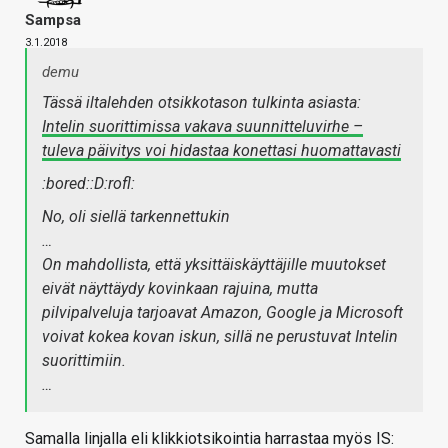
Sampsa
3.1.2018
demu
Tässä iltalehden otsikkotason tulkinta asiasta:
Intelin suorittimissa vakava suunnitteluvirhe –
tuleva päivitys voi hidastaa konettasi huomattavasti
:bored::D:rofl:
No, oli siellä tarkennettukin
…
On mahdollista, että yksittäiskäyttäjille muutokset
eivät näyttäydy kovinkaan rajuina, mutta
pilvipalveluja tarjoavat Amazon, Google ja Microsoft
voivat kokea kovan iskun, sillä ne perustuvat Intelin
suorittimiin.
…
Samalla linjalla eli klikkiotsikointia harrastaa myös IS: