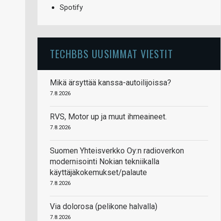
Spotify
TECHBBS UUSIMMAT VIESTIT
Mikä ärsyttää kanssa-autoilijoissa?
7.8.2026
RVS, Motor up ja muut ihmeaineet.
7.8.2026
Suomen Yhteisverkko Oy:n radioverkon
modernisointi Nokian tekniikalla
käyttäjäkokemukset/palaute
7.8.2026
Via dolorosa (pelikone halvalla)
7.8.2026