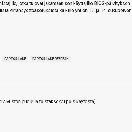
stajille, jotka tulevat jakamaan sen käyttäjille BIOS-päivityksen
ista virransyöttöasetuksista kaikille yhtiön 13. ja 14. sukupolven
RAPTOR LAKE
RAPTOR LAKE REFRESH
 sivuston puolella toistakseksi pois käytöstä)