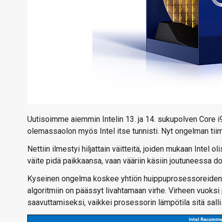
Uutisoimme aiemmin Intelin 13. ja 14. sukupolven Core 
olemassaolon myös Intel itse tunnisti. Nyt ongelman tiimo
Nettiin ilmestyi hiljattain väitteitä, joiden mukaan Intel o
väite pidä paikkaansa, vaan vääriin käsiin joutuneessa do
Kyseinen ongelma koskee yhtiön huippuprosessoreiden E
algoritmiin on päässyt livahtamaan virhe. Virheen vuoksi
saavuttamiseksi, vaikkei prosessorin lämpötila sitä salli