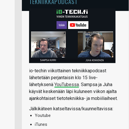
TEKNIIKKAPODCAST
io-techin viikottainen tekniikkapodcast
lähetetään perjantaisin klo 15 live-
lähetyksenä
YouTubessa
. Sampsa ja Juha
käyvät keskenään läpi kuluneen viikon ajalta
ajankohtaiset tietotekniikka- ja mobiiliaiheet.
Jälkikäteen katseltavissa/kuunneltavissa:
Youtube
iTunes