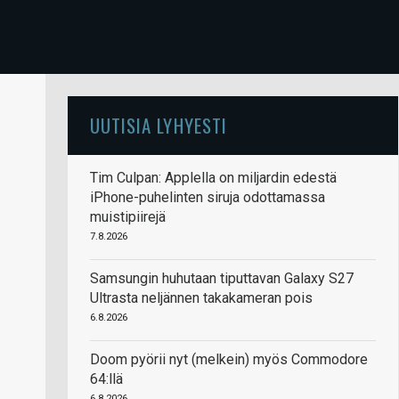
UUTISIA LYHYESTI
Tim Culpan: Applella on miljardin edestä
iPhone-puhelinten siruja odottamassa
muistipiirejä
7.8.2026
Samsungin huhutaan tiputtavan Galaxy S27
Ultrasta neljännen takakameran pois
6.8.2026
Doom pyörii nyt (melkein) myös Commodore
64:llä
6.8.2026