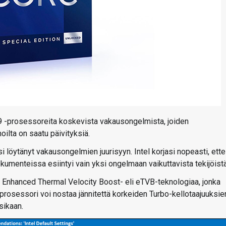
i9 -prosessoreita koskevista vakausongelmista, joiden
ilta on saatu päivityksiä.
lisi löytänyt vakausongelmien juurisyyn. Intel korjasi nopeasti, ette
kumenteissa esiintyi vain yksi ongelmaan vaikuttavista tekijöistä
nhanced Thermal Velocity Boost- eli eTVB-teknologiaa, jonka
 prosessori voi nostaa jännitettä korkeiden Turbo-kellotaajuuksie
sikaan.