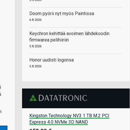
Doom pyörii nyt myös Paintissa
6.8.2026
Keychron kehittää avoimen lähdekoodin
firmwarea pelihiiriin
5.8.2026
Honor uudisti logonsa
5.8.2026
i
.
n
Kingston Technology NV3 1 TB M.2 PCI
Express 4.0 NVMe 3D NAND