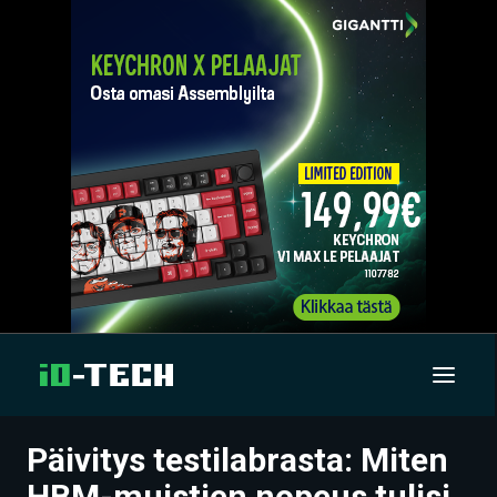
Päivitys testilabrasta: Miten
UUTISET
HBM-muistien nopeus tulisi