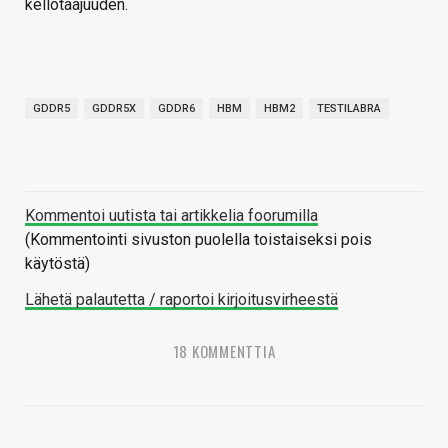
kellotaajuuden.
GDDR5
GDDR5X
GDDR6
HBM
HBM2
TESTILABRA
Kommentoi uutista tai artikkelia foorumilla
(Kommentointi sivuston puolella toistaiseksi pois
käytöstä)
Lähetä palautetta / raportoi kirjoitusvirheestä
18 KOMMENTTIA