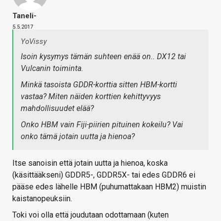
Taneli-
5.5.2017
YoVissy
Isoin kysymys tämän suhteen enää on.. DX12 tai
Vulcanin toiminta.
Minkä tasoista GDDR-korttia sitten HBM-kortti
vastaa? Miten näiden korttien kehittyvyys
mahdollisuudet elää?
Onko HBM vain Fiji-piirien pituinen kokeilu? Vai
onko tämä jotain uutta ja hienoa?
Itse sanoisin että jotain uutta ja hienoa, koska
(käsittääkseni) GDDR5-, GDDR5X- tai edes GDDR6 ei
pääse edes lähelle HBM (puhumattakaan HBM2) muistin
kaistanopeuksiin.
Toki voi olla että joudutaan odottamaan (kuten