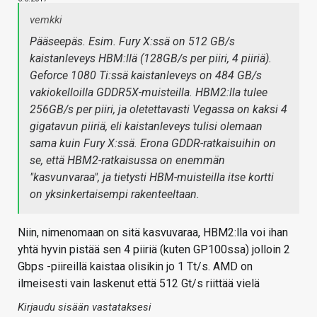
vemkki
Pääseepäs. Esim. Fury X:ssä on 512 GB/s
kaistanleveys HBM:llä (128GB/s per piiri, 4 piiriä).
Geforce 1080 Ti:ssä kaistanleveys on 484 GB/s
vakiokelloilla GDDR5X-muisteilla. HBM2:lla tulee
256GB/s per piiri, ja oletettavasti Vegassa on kaksi 4
gigatavun piiriä, eli kaistanleveys tulisi olemaan
sama kuin Fury X:ssä. Erona GDDR-ratkaisuihin on
se, että HBM2-ratkaisussa on enemmän
"kasvunvaraa", ja tietysti HBM-muisteilla itse kortti
on yksinkertaisempi rakenteeltaan.
Niin, nimenomaan on sitä kasvuvaraa, HBM2:lla voi ihan
yhtä hyvin pistää sen 4 piiriä (kuten GP100ssa) jolloin 2
Gbps -piireillä kaistaa olisikin jo 1 Tt/s. AMD on
ilmeisesti vain laskenut että 512 Gt/s riittää vielä
Kirjaudu sisään vastataksesi