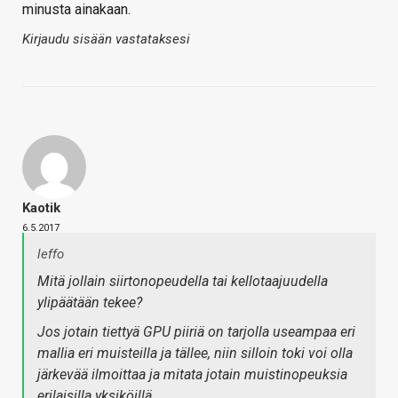
minusta ainakaan.
Kirjaudu sisään vastataksesi
Kaotik
6.5.2017
leffo
Mitä jollain siirtonopeudella tai kellotaajuudella
ylipäätään tekee?
Jos jotain tiettyä GPU piiriä on tarjolla useampaa eri
mallia eri muisteilla ja tällee, niin silloin toki voi olla
järkevää ilmoittaa ja mitata jotain muistinopeuksia
erilaisilla yksiköillä.