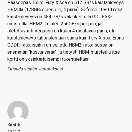
Pääseepäs. Esim. Fury X:ssä on 512 GB/s kaistanleveys
HBM:llä (128GB/s per piiri, 4 piiriä). Geforce 1080 Ti:ssä
kaistanleveys on 484 GB/s vakiokelloilla GDDR5X-
muisteilla. HBM2:lla tulee 256GB/s per piiri, ja
oletettavasti Vegassa on kaksi 4 gigatavun piiriä, eli
kaistanleveys tulisi olemaan sama kuin Fury X:ssä. Erona
GDDR-ratkaisuihin on se, että HBM2-ratkaisussa on
enemmän "kasvunvaraa", ja tietysti HBM-muisteilla itse
kortti on yksinkertaisempi rakenteeltaan.
Kirjaudu sisään vastataksesi
Kaotik
6.5.2017