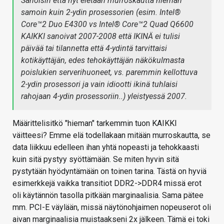
Sanoisin että nyt eletään murroskautta hieman
samoin kuin 2-ydin prosessorien (esim. Intel®
Core™2 Duo E4300 vs Intel® Core™2 Quad Q6600
KAIKKI sanoivat 2007-2008 että IKINÄ ei tulisi
päivää tai tilannetta että 4-ydintä tarvittaisi
kotikäyttäjän, edes tehokäyttäjän näkökulmasta
poislukien serverihuoneet, vs. paremmin kellottuva
2-ydin prosessori ja vain idiootti ikinä tuhlaisi
rahojaan 4-ydin prosessoriin..) yleistyessä 2007.
Määrittelisitkö "hieman" tarkemmin tuon KAIKKI
väitteesi? Emme elä todellakaan mitään murroskautta, se
data liikkuu edelleen ihan yhtä nopeasti ja tehokkaasti
kuin sitä pystyy syöttämään. Se miten hyvin sitä
pystytään hyödyntämään on toinen tarina. Tästä on hyviä
esimerkkejä vaikka transitiot DDR2->DDR4 missä erot
oli käytännön tasolla pitkään marginaalisia. Sama pätee
mm. PCI-E väylään, missä näytönohjaimen nopeuserot oli
aivan marginaalisia muistaakseni 2x jälkeen. Tämä ei toki