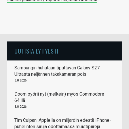
UUTISIA LYHYESTI
Samsungin huhutaan tiputtavan Galaxy S27
Ultrasta neljännen takakameran pois
8.8.2026
Doom pyörii nyt (melkein) myös Commodore
64:llä
8.8.2026
Tim Culpan: Applella on miljardin edestä iPhone-
puhelinten siruja odottamassa muistipiirejä