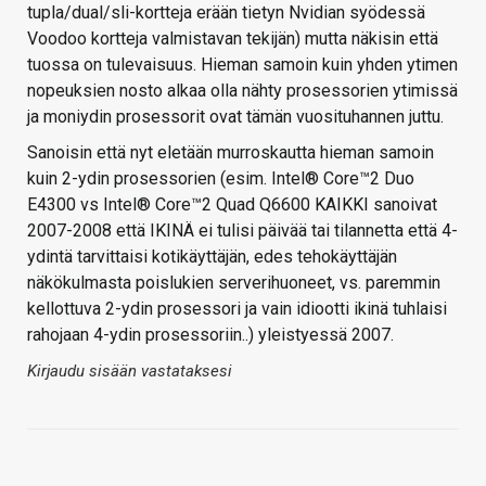
tupla/dual/sli-kortteja erään tietyn Nvidian syödessä
Voodoo kortteja valmistavan tekijän) mutta näkisin että
tuossa on tulevaisuus. Hieman samoin kuin yhden ytimen
nopeuksien nosto alkaa olla nähty prosessorien ytimissä
ja moniydin prosessorit ovat tämän vuosituhannen juttu.
Sanoisin että nyt eletään murroskautta hieman samoin
kuin 2-ydin prosessorien (esim. Intel® Core™2 Duo
E4300 vs Intel® Core™2 Quad Q6600 KAIKKI sanoivat
2007-2008 että IKINÄ ei tulisi päivää tai tilannetta että 4-
ydintä tarvittaisi kotikäyttäjän, edes tehokäyttäjän
näkökulmasta poislukien serverihuoneet, vs. paremmin
kellottuva 2-ydin prosessori ja vain idiootti ikinä tuhlaisi
rahojaan 4-ydin prosessoriin..) yleistyessä 2007.
Kirjaudu sisään vastataksesi