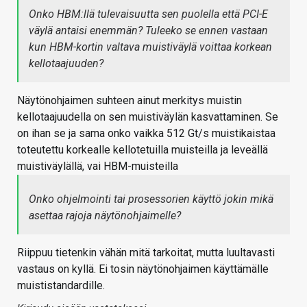
Onko HBM:llä tulevaisuutta sen puolella että PCI-E
väylä antaisi enemmän? Tuleeko se ennen vastaan
kun HBM-kortin valtava muistiväylä voittaa korkean
kellotaajuuden?
Näytönohjaimen suhteen ainut merkitys muistin
kellotaajuudella on sen muistiväylän kasvattaminen. Se
on ihan se ja sama onko vaikka 512 Gt/s muistikaistaa
toteutettu korkealle kellotetuilla muisteilla ja leveällä
muistiväylällä, vai HBM-muisteilla
Onko ohjelmointi tai prosessorien käyttö jokin mikä
asettaa rajoja näytönohjaimelle?
Riippuu tietenkin vähän mitä tarkoitat, mutta luultavasti
vastaus on kyllä. Ei tosin näytönohjaimen käyttämälle
muististandardille.