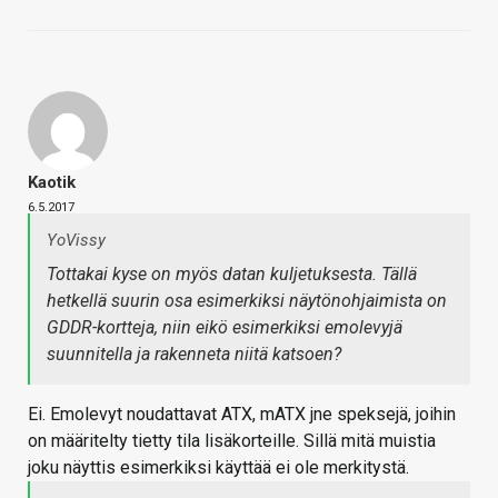
Kaotik
6.5.2017
YoVissy
Tottakai kyse on myös datan kuljetuksesta. Tällä
hetkellä suurin osa esimerkiksi näytönohjaimista on
GDDR-kortteja, niin eikö esimerkiksi emolevyjä
suunnitella ja rakenneta niitä katsoen?
Ei. Emolevyt noudattavat ATX, mATX jne speksejä, joihin
on määritelty tietty tila lisäkorteille. Sillä mitä muistia
joku näyttis esimerkiksi käyttää ei ole merkitystä.