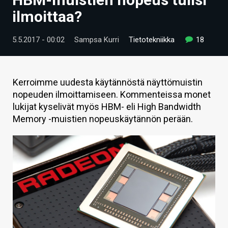
ARTIKKELIT
ilmoittaa?
VIDEOT
5.5.2017 - 00:02
Sampsa Kurri
Tietotekniikka
18
TECHBBS
TIETOA
Kerroimme uudesta käytännöstä näyttömuistin
nopeuden ilmoittamiseen. Kommenteissa monet
HINTA.FI
lukijat kyselivät myös HBM- eli High Bandwidth
Memory -muistien nopeuskäytännön perään.
KAUPPA
VAIHDA TEEMA
HAKU