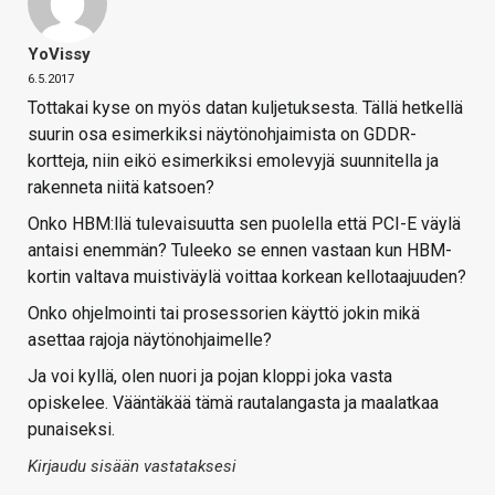
YoVissy
6.5.2017
Tottakai kyse on myös datan kuljetuksesta. Tällä hetkellä
suurin osa esimerkiksi näytönohjaimista on GDDR-
kortteja, niin eikö esimerkiksi emolevyjä suunnitella ja
rakenneta niitä katsoen?
Onko HBM:llä tulevaisuutta sen puolella että PCI-E väylä
antaisi enemmän? Tuleeko se ennen vastaan kun HBM-
kortin valtava muistiväylä voittaa korkean kellotaajuuden?
Onko ohjelmointi tai prosessorien käyttö jokin mikä
asettaa rajoja näytönohjaimelle?
Ja voi kyllä, olen nuori ja pojan kloppi joka vasta
opiskelee. Vääntäkää tämä rautalangasta ja maalatkaa
punaiseksi.
Kirjaudu sisään vastataksesi