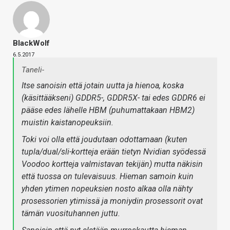
BlackWolf
6.5.2017
Taneli-
Itse sanoisin että jotain uutta ja hienoa, koska
(käsittääkseni) GDDR5-, GDDR5X- tai edes GDDR6 ei
pääse edes lähelle HBM (puhumattakaan HBM2)
muistin kaistanopeuksiin.
Toki voi olla että joudutaan odottamaan (kuten
tupla/dual/sli-kortteja erään tietyn Nvidian syödessä
Voodoo kortteja valmistavan tekijän) mutta näkisin
että tuossa on tulevaisuus. Hieman samoin kuin
yhden ytimen nopeuksien nosto alkaa olla nähty
prosessorien ytimissä ja moniydin prosessorit ovat
tämän vuosituhannen juttu.