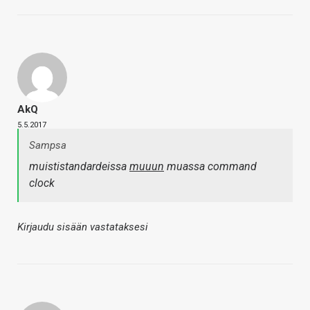
AkQ
5.5.2017
Sampsa
muististandardeissa
muuun
muassa command
clock
Kirjaudu sisään vastataksesi