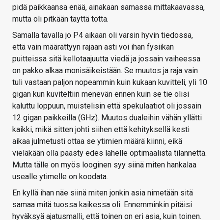
pidä paikkaansa enää, ainakaan samassa mittakaavassa,
mutta oli pitkään täyttä totta.
Samalla tavalla jo P4 aikaan oli varsin hyvin tiedossa,
että vain määrättyyn rajaan asti voi ihan fysiikan
puitteissa sitä kellotaajuutta viedä ja jossain vaiheessa
on pakko alkaa monisäikeistään. Se muutos ja raja vain
tuli vastaan paljon nopeammin kuin kukaan kuvitteli, yli 10
gigan kun kuviteltiin menevän ennen kuin se tie olisi
kaluttu loppuun, muistelisin että spekulaatiot oli jossain
12 gigan paikkeilla (GHz). Muutos dualeihin vähän yllätti
kaikki, mikä sitten johti siihen että kehityksellä kesti
aikaa julmetusti ottaa se ytimien määrä kiinni, eikä
vieläkään olla päästy edes lähelle optimaalista tilannetta.
Mutta tälle on myös looginen syy siinä miten hankalaa
usealle ytimelle on koodata.
En kyllä ihan näe siinä miten jonkin asia nimetään sitä
samaa mitä tuossa kaikessa oli. Ennemminkin pitäisi
hyväksyä ajatusmalli, että toinen on eri asia, kuin toinen.