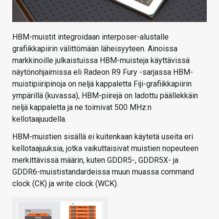
HBM-muistit integroidaan interposer-alustalle
grafiikkapiirin välittömään läheisyyteen. Ainoissa
markkinoille julkaistuissa HBM-muisteja käyttävissä
näytönohjaimissa eli Radeon R9 Fury -sarjassa HBM-
muistipiiripinoja on neljä kappaletta Fiji-grafiikkapiirin
ympärillä (kuvassa), HBM-piirejä on ladottu päällekkäin
neljä kappaletta ja ne toimivat 500 MHz:n
kellotaajuudella.
HBM-muistien sisällä ei kuitenkaan käytetä useita eri
kellotaajuuksia, jotka vaikuttaisivat muistien nopeuteen
merkittävissä määrin, kuten GDDR5-, GDDR5X- ja
GDDR6-muististandardeissa muun muassa command
clock (CK) ja write clock (WCK).