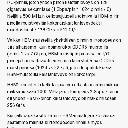
I/O-pinniä, joten yhden pinon kaistanleveys on 128
gigatavua sekunnissa (1 Gbps/pin * 1024 pinniä / 8).
Neljällä 500 MHz:n kellotaajuudella toimivalla HBM-piirin
pinolla muistiväylän kokonaiskaistanleveydeksi
muodostuu 4 * 128 Gt/s = 512 Gt/s.
Vaikka HBM-muisteilla yksittäisen pinnin siirtonopeus on
siis alhaisempi kuin esimerkiksi GDDR5-muisteilla
(esim. 1 vs 7 Gbps), HBM-muistipiiripinossa on I/O-
pinnejä huomattavasti enemmän kuin yhdessä GDDR5-
muistipiirissä (1024 vs 32 kpl), joten lopputuloksena
HBM-muisteilla kaistanleveys on korkeampi.
HBM2-muisteilla kellotaajuus voi olla standardin mukaan
maksimissaan 1000 MHz ja siirtonopeus 2 Gbps / pinni
eli yhden HBM2-pinon kaistanleveys on maksimissaan
256 Gt/s.
Kun jatkossa käsittelemme HBM-muisteja io-techissä,
saatamme mainita siirtonopeuden rinnalla myös