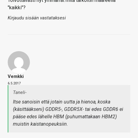
Toivottavasti nyt ymmärrät mitä tarkoitin määreellä
"kaikki"?
Kirjaudu sisään vastataksesi
Vemkki
6.5.2017
Taneli-
Itse sanoisin että jotain uutta ja hienoa, koska
(käsittääkseni) GDDR5-, GDDR5X- tai edes GDDR6 ei
pääse edes lähelle HBM (puhumattakaan HBM2)
muistin kaistanopeuksiin.