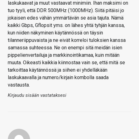
laskukaavat ja muut vastaavat minimiin. Ihan maksimi on
tuo tyyli, että DDR 500MHz (1000MHz). Siitä pitäisi jo
jokaisen edes vähän ymmärtävän se asia tajuta. Nämä
kaikki Gbps, Gflopsit yms. on lähes yhtä tyhjän kanssa,
kun niiden näkyminen käytännössä on täysin
tilanneriippuvaista ja ne eivät korreloi tuloksien kanssa
samassa suhteessa. Ne on enempi sitä meidän isien
pippelienvertailuja ja markkinointikamaa, kuin mitään
muuta. Oikeasti kaikkia kiinnostaa vain se, että mitä se
tarkoittaa käytännössä ja siihen ei yhdelläkään
laskukaavalla ja numero/kirjain kombolla saada
vastausta.
Kirjaudu sisään vastataksesi