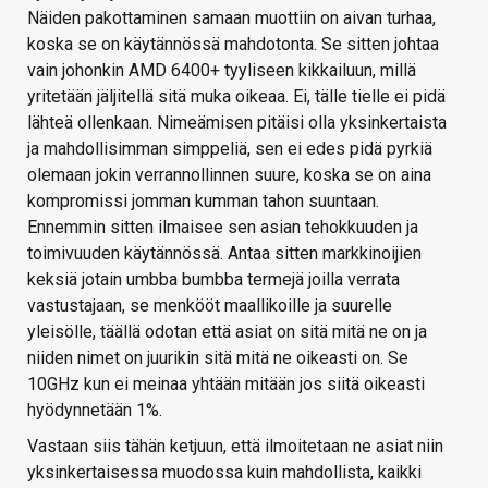
Näiden pakottaminen samaan muottiin on aivan turhaa,
koska se on käytännössä mahdotonta. Se sitten johtaa
vain johonkin AMD 6400+ tyyliseen kikkailuun, millä
yritetään jäljitellä sitä muka oikeaa. Ei, tälle tielle ei pidä
lähteä ollenkaan. Nimeämisen pitäisi olla yksinkertaista
ja mahdollisimman simppeliä, sen ei edes pidä pyrkiä
olemaan jokin verrannollinnen suure, koska se on aina
kompromissi jomman kumman tahon suuntaan.
Ennemmin sitten ilmaisee sen asian tehokkuuden ja
toimivuuden käytännössä. Antaa sitten markkinoijien
keksiä jotain umbba bumbba termejä joilla verrata
vastustajaan, se menkööt maallikoille ja suurelle
yleisölle, täällä odotan että asiat on sitä mitä ne on ja
niiden nimet on juurikin sitä mitä ne oikeasti on. Se
10GHz kun ei meinaa yhtään mitään jos siitä oikeasti
hyödynnetään 1%.
Vastaan siis tähän ketjuun, että ilmoitetaan ne asiat niin
yksinkertaisessa muodossa kuin mahdollista, kaikki