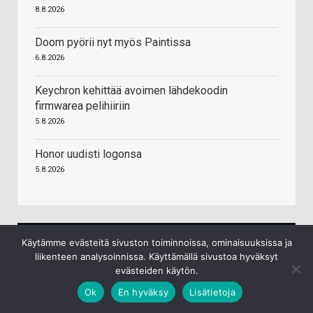
8.8.2026
Doom pyörii nyt myös Paintissa
6.8.2026
Keychron kehittää avoimen lähdekoodin
firmwarea pelihiiriin
5.8.2026
Honor uudisti logonsa
5.8.2026
Käytämme evästeitä sivuston toiminnoissa, ominaisuuksissa ja
liikenteen analysoinnissa. Käyttämällä sivustoa hyväksyt
evästeiden käytön.
Palit GeForce RTX 5060 Infinity 2 OC NVIDIA 8
Ok
En hyväksy
Lisätietoja
GB GDDR7