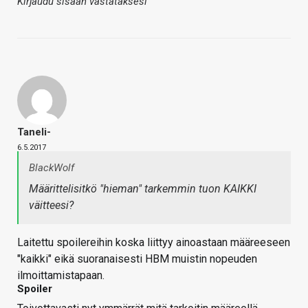
Kirjaudu sisään vastataksesi
Taneli-
6.5.2017
BlackWolf
Määrittelisitkö "hieman" tarkemmin tuon KAIKKI
väitteesi?
Laitettu spoilereihin koska liittyy ainoastaan määreeseen
"kaikki" eikä suoranaisesti HBM muistin nopeuden
ilmoittamistapaan.
Spoiler