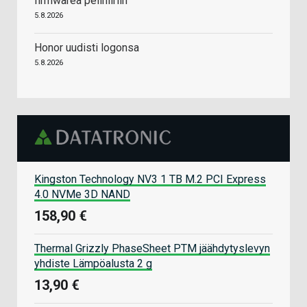
firmwarea pelihiiriin
5.8.2026
Honor uudisti logonsa
5.8.2026
Kingston Technology NV3 1 TB M.2 PCI Express
4.0 NVMe 3D NAND
158,90 €
Thermal Grizzly PhaseSheet PTM jäähdytyslevyn
yhdiste Lämpöalusta 2 g
13,90 €