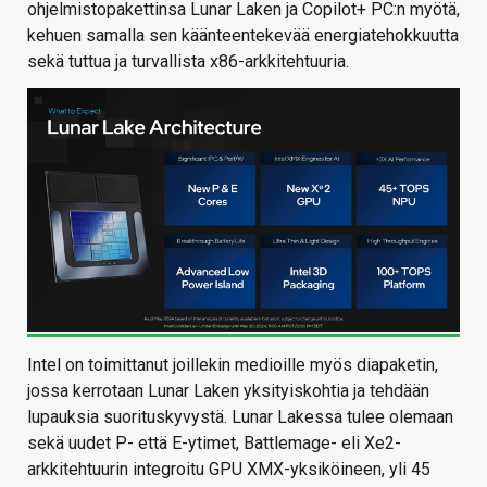
ohjelmistopakettinsa Lunar Laken ja Copilot+ PC:n myötä,
kehuen samalla sen käänteentekevää energiatehokkuutta
sekä tuttua ja turvallista x86-arkkitehtuuria.
Intel on toimittanut joillekin medioille myös diapaketin,
jossa kerrotaan Lunar Laken yksityiskohtia ja tehdään
lupauksia suorituskyvystä. Lunar Lakessa tulee olemaan
sekä uudet P- että E-ytimet, Battlemage- eli Xe2-
arkkitehtuurin integroitu GPU XMX-yksiköineen, yli 45