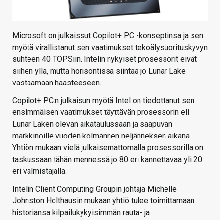
Microsoft on julkaissut Copilot+ PC -konseptinsa ja sen
myötä virallistanut sen vaatimukset tekoälysuorituskyvyn
suhteen 40 TOPSiin. Intelin nykyiset prosessorit eivät
siihen yllä, mutta horisontissa siintää jo Lunar Lake
vastaamaan haasteeseen.
Copilot+ PC:n julkaisun myötä Intel on tiedottanut sen
ensimmäisen vaatimukset täyttävän prosessorin eli
Lunar Laken olevan aikataulussaan ja saapuvan
markkinoille vuoden kolmannen neljänneksen aikana.
Yhtiön mukaan vielä julkaisemattomalla prosessorilla on
taskussaan tähän mennessä jo 80 eri kannettavaa yli 20
eri valmistajalla.
Intelin Client Computing Groupin johtaja Michelle
Johnston Holthausin mukaan yhtiö tulee toimittamaan
historiansa kilpailukykyisimmän rauta- ja