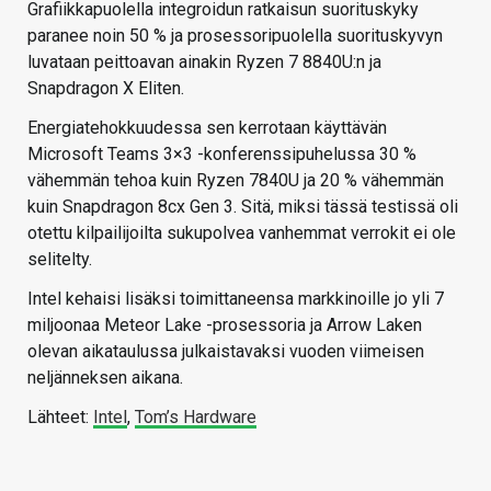
Grafiikkapuolella integroidun ratkaisun suorituskyky
paranee noin 50 % ja prosessoripuolella suorituskyvyn
luvataan peittoavan ainakin Ryzen 7 8840U:n ja
Snapdragon X Eliten.
Energiatehokkuudessa sen kerrotaan käyttävän
Microsoft Teams 3×3 -konferenssipuhelussa 30 %
vähemmän tehoa kuin Ryzen 7840U ja 20 % vähemmän
kuin Snapdragon 8cx Gen 3. Sitä, miksi tässä testissä oli
otettu kilpailijoilta sukupolvea vanhemmat verrokit ei ole
selitelty.
Intel kehaisi lisäksi toimittaneensa markkinoille jo yli 7
miljoonaa Meteor Lake -prosessoria ja Arrow Laken
olevan aikataulussa julkaistavaksi vuoden viimeisen
neljänneksen aikana.
Lähteet:
Intel
,
Tom’s Hardware