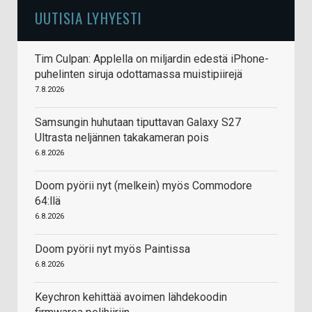
UUTISIA LYHYESTI
Tim Culpan: Applella on miljardin edestä iPhone-
puhelinten siruja odottamassa muistipiirejä
7.8.2026
Samsungin huhutaan tiputtavan Galaxy S27
Ultrasta neljännen takakameran pois
6.8.2026
Doom pyörii nyt (melkein) myös Commodore
64:llä
6.8.2026
Doom pyörii nyt myös Paintissa
6.8.2026
Keychron kehittää avoimen lähdekoodin