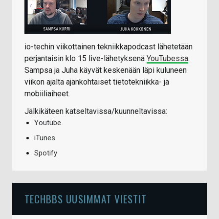
io-techin viikottainen tekniikkapodcast lähetetään
perjantaisin klo 15 live-lähetyksenä
YouTubessa
.
Sampsa ja Juha käyvät keskenään läpi kuluneen
viikon ajalta ajankohtaiset tietotekniikka- ja
mobiiliaiheet.
Jälkikäteen katseltavissa/kuunneltavissa:
Youtube
iTunes
Spotify
TECHBBS UUSIMMAT VIESTIT