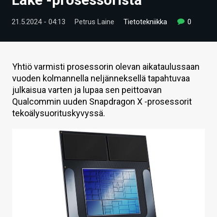
ARTIKKELIT
21.5.2024 - 04:13
Petrus Laine
Tietotekniikka
0
VIDEOT
TECHBBS
Yhtiö varmisti prosessorin olevan aikataulussaan
TIETOA
vuoden kolmannella neljänneksellä tapahtuvaa
julkaisua varten ja lupaa sen peittoavan
HINTA.FI
Qualcommin uuden Snapdragon X -prosessorit
tekoälysuorituskyvyssä.
KAUPPA
VAIHDA TEEMA
HAKU