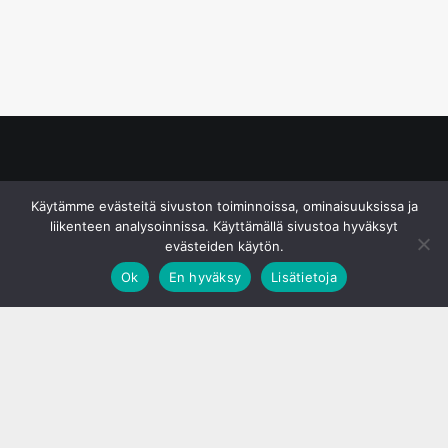
© S&J Media Oy
Käytämme evästeitä sivuston toiminnoissa, ominaisuuksissa ja
liikenteen analysoinnissa. Käyttämällä sivustoa hyväksyt
evästeiden käytön.
Ok
En hyväksy
Lisätietoja
;