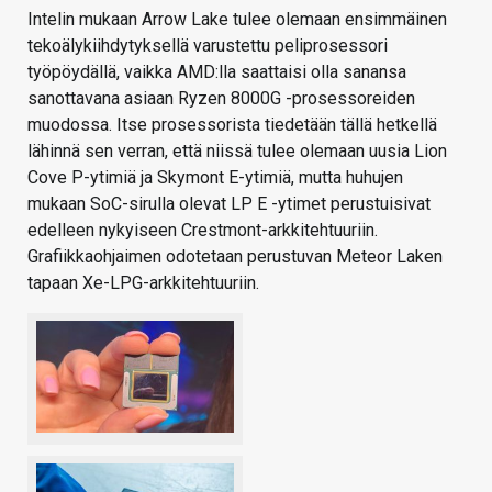
Intelin mukaan Arrow Lake tulee olemaan ensimmäinen
tekoälykiihdytyksellä varustettu peliprosessori
työpöydällä, vaikka AMD:lla saattaisi olla sanansa
sanottavana asiaan Ryzen 8000G -prosessoreiden
muodossa. Itse prosessorista tiedetään tällä hetkellä
lähinnä sen verran, että niissä tulee olemaan uusia Lion
Cove P-ytimiä ja Skymont E-ytimiä, mutta huhujen
mukaan SoC-sirulla olevat LP E -ytimet perustuisivat
edelleen nykyiseen Crestmont-arkkitehtuuriin.
Grafiikkaohjaimen odotetaan perustuvan Meteor Laken
tapaan Xe-LPG-arkkitehtuuriin.