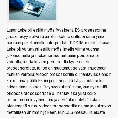
Lunar Lake oli esillä myös fyysisenä ES-prosessorina,
jossa näkyy selvästi ainakin kolme erillistä sirua ynnä
suoraan paketoinnille integroidut LPDDR5-muistit. Lunar
Lake oli väitetysti esillä myös Intelin viime vuonna
julkaisemalla ja mokansa huomattuaan poistamalla
videolla, mutta kuvien perusteella kyse on eri
prosessoreista, tai se on muuttanut selvästi muotoaan
matkan varrella; videon prosessorilla oli nähtävissä ensin
kaksi sirua päällekkäin ja pieni pätkä tyhjää piitä sekä
niiden rinnalla kaksi ”täyskorkuista” sirua, kun nyt esillä
olleessa prosessorissa oli nähtävissä yksi koko
prosessorin levyinen siru ja sen ”alapuolella” kaksi
pienempää sirua. Videon prosessorilla alusta jatkui myös
metallisen shimmin jälkeen, kun CES-messuilla alusta