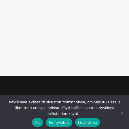
© S&J Media Oy
Käytämme evästeitä sivuston toiminnoissa, ominaisuuksissa ja
liikenteen analysoinnissa. Käyttämällä sivustoa hyväksyt
evästeiden käytön.
Ok
En hyväksy
Lisätietoja