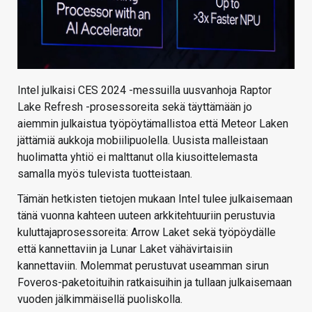
Intel julkaisi CES 2024 -messuilla uusvanhoja Raptor
Lake Refresh -prosessoreita sekä täyttämään jo
aiemmin julkaistua työpöytämallistoa että Meteor Laken
jättämiä aukkoja mobiilipuolella. Uusista malleistaan
huolimatta yhtiö ei malttanut olla kiusoittelemasta
samalla myös tulevista tuotteistaan.
Tämän hetkisten tietojen mukaan Intel tulee julkaisemaan
tänä vuonna kahteen uuteen arkkitehtuuriin perustuvia
kuluttajaprosessoreita: Arrow Laket sekä työpöydälle
että kannettaviin ja Lunar Laket vähävirtaisiin
kannettaviin. Molemmat perustuvat useamman sirun
Foveros-paketoituihin ratkaisuihin ja tullaan julkaisemaan
vuoden jälkimmäisellä puoliskolla.