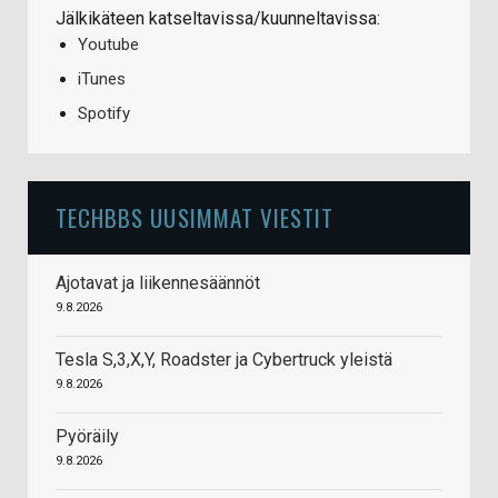
Jälkikäteen katseltavissa/kuunneltavissa:
Youtube
iTunes
Spotify
TECHBBS UUSIMMAT VIESTIT
Ajotavat ja liikennesäännöt
9.8.2026
Tesla S,3,X,Y, Roadster ja Cybertruck yleistä
9.8.2026
Pyöräily
9.8.2026