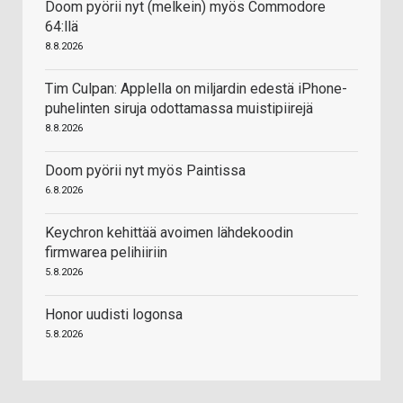
Doom pyörii nyt (melkein) myös Commodore
64:llä
8.8.2026
Tim Culpan: Applella on miljardin edestä iPhone-
puhelinten siruja odottamassa muistipiirejä
8.8.2026
Doom pyörii nyt myös Paintissa
6.8.2026
Keychron kehittää avoimen lähdekoodin
firmwarea pelihiiriin
5.8.2026
Honor uudisti logonsa
5.8.2026