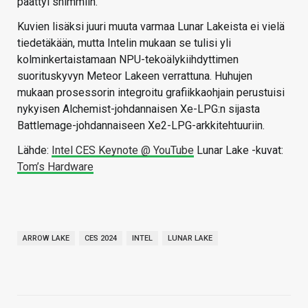
päättyi shimmiin.
Kuvien lisäksi juuri muuta varmaa Lunar Lakeista ei vielä
tiedetäkään, mutta Intelin mukaan se tulisi yli
kolminkertaistamaan NPU-tekoälykiihdyttimen
suorituskyvyn Meteor Lakeen verrattuna. Huhujen
mukaan prosessorin integroitu grafiikkaohjain perustuisi
nykyisen Alchemist-johdannaisen Xe-LPG:n sijasta
Battlemage-johdannaiseen Xe2-LPG-arkkitehtuuriin.
Lähde:
Intel CES Keynote @ YouTube
Lunar Lake -kuvat:
Tom’s Hardware
ARROW LAKE
CES 2024
INTEL
LUNAR LAKE