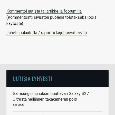
Kommentoi uutista tai artikkelia foorumilla
(Kommentointi sivuston puolella toistakseksi pois
käytöstä)
Lähetä palautetta / raportoi kirjoitusvirheestä
UUTISIA LYHYESTI
Samsungin huhutaan tiputtavan Galaxy S27
Ultrasta neljännen takakameran pois
8.8.2026