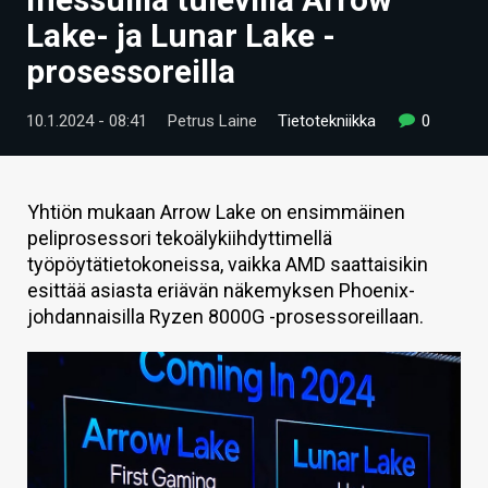
ARTIKKELIT
Lake- ja Lunar Lake -
prosessoreilla
VIDEOT
TECHBBS
10.1.2024 - 08:41
Petrus Laine
Tietotekniikka
0
TIETOA
HINTA.FI
Yhtiön mukaan Arrow Lake on ensimmäinen
peliprosessori tekoälykiihdyttimellä
KAUPPA
työpöytätietokoneissa, vaikka AMD saattaisikin
esittää asiasta eriävän näkemyksen Phoenix-
VAIHDA TEEMA
johdannaisilla Ryzen 8000G -prosessoreillaan.
HAKU