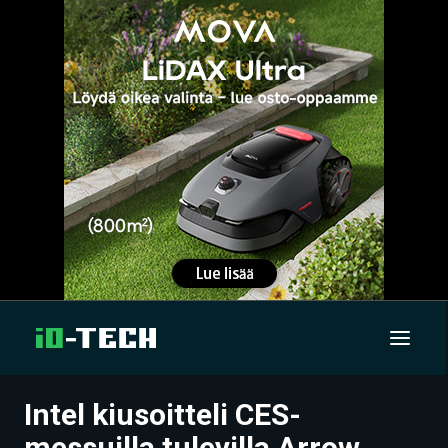
Intel kiusoitteli CES-
UUTISET
messuilla tulevilla Arrow