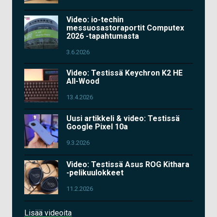
Video: io-techin
messuosastoraportit Computex
2026 -tapahtumasta
3.6.2026
Video: Testissä Keychron K2 HE
All-Wood
13.4.2026
Uusi artikkeli & video: Testissä
Google Pixel 10a
9.3.2026
Video: Testissä Asus ROG Kithara
-pelikuulokkeet
11.2.2026
Lisää videoita