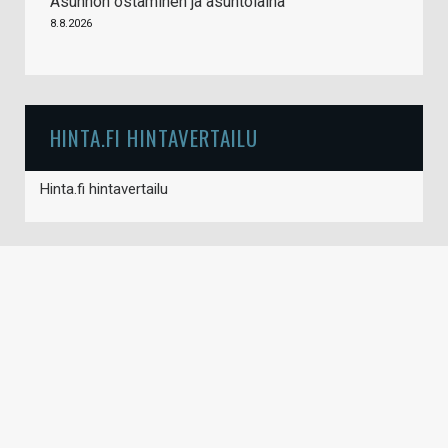
Asunnon ostaminen ja asuntolaina
8.8.2026
HINTA.FI HINTAVERTAILU
Hinta.fi hintavertailu