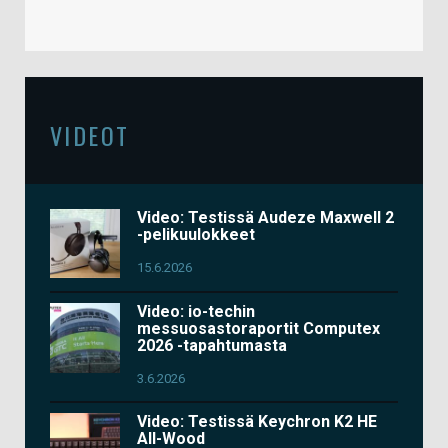
VIDEOT
Video: Testissä Audeze Maxwell 2
-pelikuulokkeet
15.6.2026
Video: io-techin
messuosastoraportit Computex
2026 -tapahtumasta
3.6.2026
Video: Testissä Keychron K2 HE
All-Wood