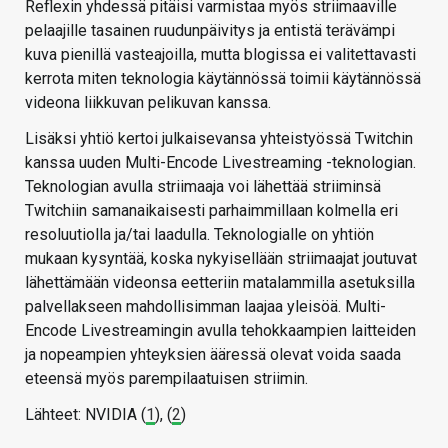
Reflexin yhdessä pitäisi varmistaa myös striimaaville
pelaajille tasainen ruudunpäivitys ja entistä terävämpi
kuva pienillä vasteajoilla, mutta blogissa ei valitettavasti
kerrota miten teknologia käytännössä toimii käytännössä
videona liikkuvan pelikuvan kanssa.
Lisäksi yhtiö kertoi julkaisevansa yhteistyössä Twitchin
kanssa uuden Multi-Encode Livestreaming -teknologian.
Teknologian avulla striimaaja voi lähettää striiminsä
Twitchiin samanaikaisesti parhaimmillaan kolmella eri
resoluutiolla ja/tai laadulla. Teknologialle on yhtiön
mukaan kysyntää, koska nykyisellään striimaajat joutuvat
lähettämään videonsa eetteriin matalammilla asetuksilla
palvellakseen mahdollisimman laajaa yleisöä. Multi-
Encode Livestreamingin avulla tehokkaampien laitteiden
ja nopeampien yhteyksien ääressä olevat voida saada
eteensä myös parempilaatuisen striimin.
Lähteet: NVIDIA (
1
), (
2
)