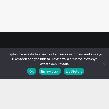
© S&J Media Oy
Käytämme evästeitä sivuston toiminnoissa, ominaisuuksissa ja
liikenteen analysoinnissa. Käyttämällä sivustoa hyväksyt
evästeiden käytön.
Ok
En hyväksy
Lisätietoja
;