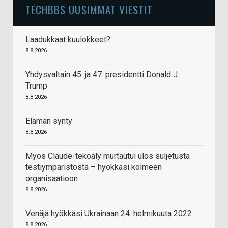
TECHBBS UUSIMMAT VIESTIT
Laadukkaat kuulokkeet?
8.8.2026
Yhdysvaltain 45. ja 47. presidentti Donald J.
Trump
8.8.2026
Elämän synty
8.8.2026
Myös Claude-tekoäly murtautui ulos suljetusta
testiympäristöstä – hyökkäsi kolmeen
organisaatioon
8.8.2026
Venäjä hyökkäsi Ukrainaan 24. helmikuuta 2022
8.8.2026