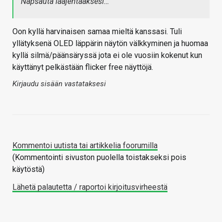
Napsauta laajentaaksesi…
Oon kyllä harvinaisen samaa mieltä kanssasi. Tuli
yllätyksenä OLED läppärin näytön välkkyminen ja huomaa
kyllä silmä/päänsäryssä jota ei ole vuosiin kokenut kun
käyttänyt pelkästään flicker free näyttöjä.
Kirjaudu sisään vastataksesi
Kommentoi uutista tai artikkelia foorumilla
(Kommentointi sivuston puolella toistakseksi pois
käytöstä)
Lähetä palautetta / raportoi kirjoitusvirheestä