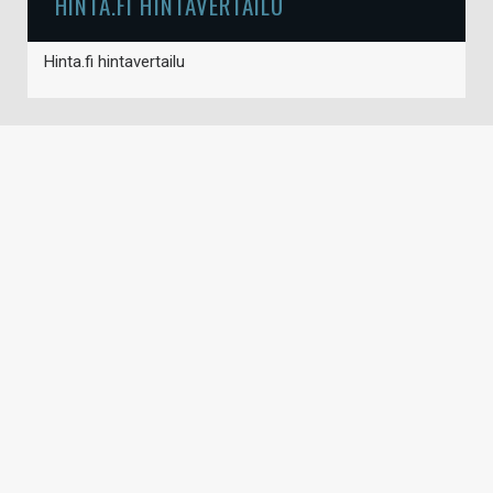
HINTA.FI HINTAVERTAILU
Hinta.fi hintavertailu