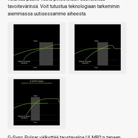
tavoitevärinsä. Voit tutustua teknologiaan tarkemmin
aiemmassa uutisessamme aiheesta.
G-Sync Pulsar välkyttää taustavaloa ULMB2:n tapaan,