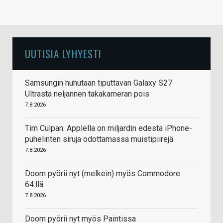
UUTISIA LYHYESTI
Samsungin huhutaan tiputtavan Galaxy S27
Ultrasta neljännen takakameran pois
7.8.2026
Tim Culpan: Applella on miljardin edestä iPhone-
puhelinten siruja odottamassa muistipiirejä
7.8.2026
Doom pyörii nyt (melkein) myös Commodore
64:llä
7.8.2026
Doom pyörii nyt myös Paintissa