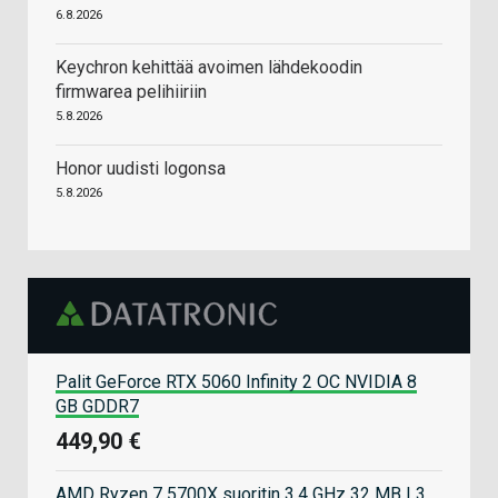
6.8.2026
Keychron kehittää avoimen lähdekoodin
firmwarea pelihiiriin
5.8.2026
Honor uudisti logonsa
5.8.2026
Palit GeForce RTX 5060 Infinity 2 OC NVIDIA 8
GB GDDR7
449,90 €
AMD Ryzen 7 5700X suoritin 3,4 GHz 32 MB L3