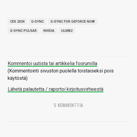
CES 2024
G-SYNC
G-SYNC FOR GEFORCE NOW
G-SYNC PULSAR
NVIDIA
ULMB2
Kommentoi uutista tai artikkelia foorumilla
(Kommentointi sivuston puolella toistaiseksi pois
käytöstä)
Lähetä palautetta / raportoi kirjoitusvirheestä
5 KOMMENTTIA