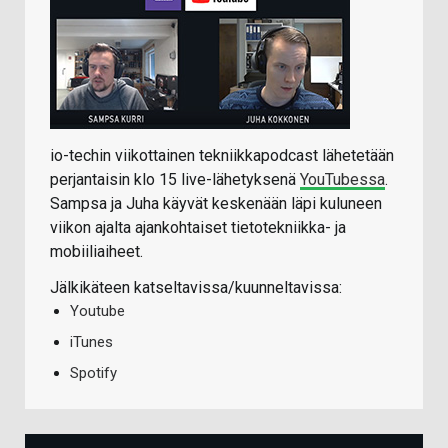
io-techin viikottainen tekniikkapodcast lähetetään
perjantaisin klo 15 live-lähetyksenä
YouTubessa
.
Sampsa ja Juha käyvät keskenään läpi kuluneen
viikon ajalta ajankohtaiset tietotekniikka- ja
mobiiliaiheet.
Jälkikäteen katseltavissa/kuunneltavissa:
Youtube
iTunes
Spotify