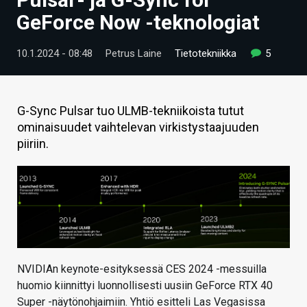
ARTIKKELIT
GeForce Now -teknologiat
VIDEOT
10.1.2024 - 08:48
Petrus Laine
Tietotekniikka
5
TECHBBS
TIETOA
G-Sync Pulsar tuo ULMB-tekniikoista tutut
ominaisuudet vaihtelevan virkistystaajuuden
HINTA.FI
piiriin.
KAUPPA
VAIHDA TEEMA
HAKU
NVIDIAn keynote-esityksessä CES 2024 -messuilla
huomio kiinnittyi luonnollisesti uusiin GeForce RTX 40
Super -näytönohjaimiin. Yhtiö esitteli Las Vegasissa