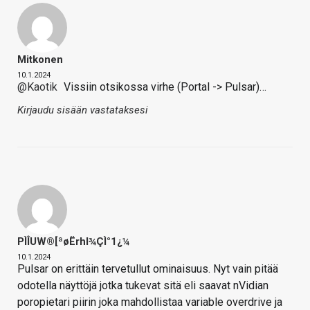
Mitkonen
10.1.2024
@Kaotik
Vissiin otsikossa virhe (Portal -> Pulsar)…
Kirjaudu sisään vastataksesi
PÌÎUW®[ªøËrhl¾ÇÌ°1¿¼
10.1.2024
Pulsar on erittäin tervetullut ominaisuus. Nyt vain pitää
odotella näyttöjä jotka tukevat sitä eli saavat nVidian
poropietari piirin joka mahdollistaa variable overdrive ja