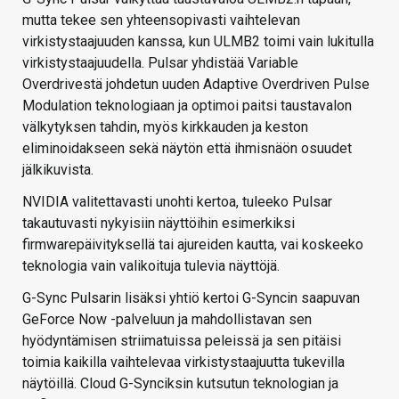
mutta tekee sen yhteensopivasti vaihtelevan
virkistystaajuuden kanssa, kun ULMB2 toimi vain lukitulla
virkistystaajuudella. Pulsar yhdistää Variable
Overdrivestä johdetun uuden Adaptive Overdriven Pulse
Modulation teknologiaan ja optimoi paitsi taustavalon
välkytyksen tahdin, myös kirkkauden ja keston
eliminoidakseen sekä näytön että ihmisnäön osuudet
jälkikuvista.
NVIDIA valitettavasti unohti kertoa, tuleeko Pulsar
takautuvasti nykyisiin näyttöihin esimerkiksi
firmwarepäivityksellä tai ajureiden kautta, vai koskeeko
teknologia vain valikoituja tulevia näyttöjä.
G-Sync Pulsarin lisäksi yhtiö kertoi G-Syncin saapuvan
GeForce Now -palveluun ja mahdollistavan sen
hyödyntämisen striimatuissa peleissä ja sen pitäisi
toimia kaikilla vaihtelevaa virkistystaajuutta tukevilla
näytöillä. Cloud G-Synciksin kutsutun teknologian ja