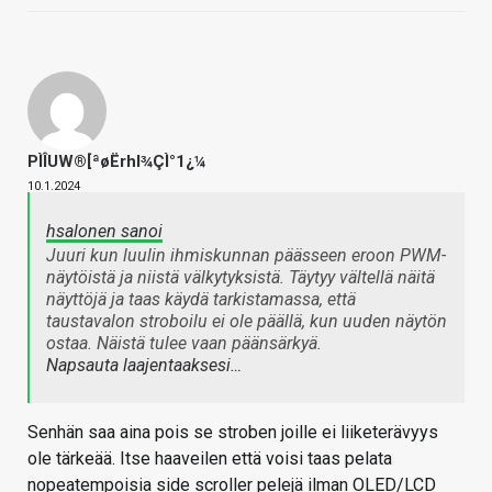
PÌÎUW®[ªøËrhl¾ÇÌ°1¿¼
10.1.2024
hsalonen sanoi
Juuri kun luulin ihmiskunnan päässeen eroon PWM-
näytöistä ja niistä välkytyksistä. Täytyy vältellä näitä
näyttöjä ja taas käydä tarkistamassa, että
taustavalon stroboilu ei ole päällä, kun uuden näytön
ostaa. Näistä tulee vaan päänsärkyä.
Napsauta laajentaaksesi…
Senhän saa aina pois se stroben joille ei liiketerävyys
ole tärkeää. Itse haaveilen että voisi taas pelata
nopeatempoisia side scroller pelejä ilman OLED/LCD