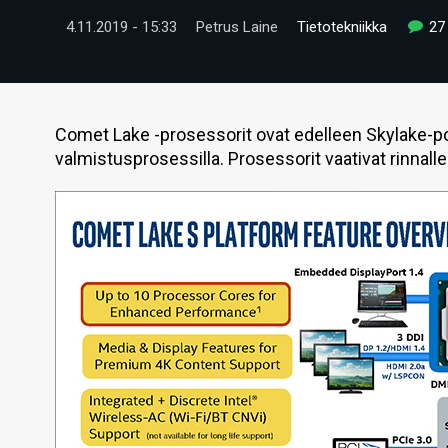
4.11.2019 - 15:33
Petrus Laine
Tietotekniikka
27
Comet Lake -prosessorit ovat edelleen Skylake-po
valmistusprosessilla. Prosessorit vaativat rinnal