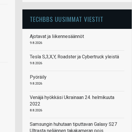
TECHBBS UUSIMMAT VIESTIT
Ajotavat ja liikennesäännöt
9.8.2026
Tesla S,3,X,Y, Roadster ja Cybertruck yleistä
9.8.2026
Pyöräily
9.8.2026
Venäjä hyökkäsi Ukrainaan 24. helmikuuta
2022
8.8.2026
Samsungin huhutaan tiputtavan Galaxy S27
Ultrasta neljännen takakameran pois