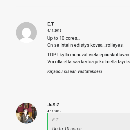
E.T
4.11.2019
Up to 10 cores…
On se Intelin edistys kovaa…:rolleyes:
TDP:t kyllä menevät vielä epäuskottavamm
Voi olla että saa kertoa jo kolmella täyd
Kirjaudu sisään vastataksesi
JuSiZ
4.11.2019
E.T
Up to 10 cores…