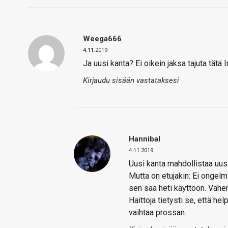
Weega666
4.11.2019
Ja uusi kanta? Ei oikein jaksa tajuta tätä 
Kirjaudu sisään vastataksesi
Hannibal
4.11.2019
Uusi kanta mahdollistaa uusia
Mutta on etujakin: Ei ongel
sen saa heti käyttöön. Väh
Haittoja tietysti se, että h
vaihtaa prossan.