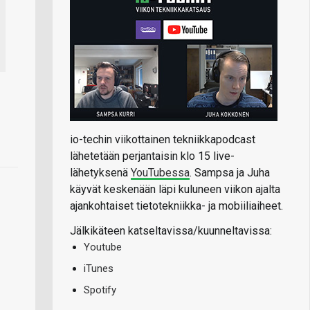
io-techin viikottainen tekniikkapodcast
lähetetään perjantaisin klo 15 live-
lähetyksenä
YouTubessa
. Sampsa ja Juha
käyvät keskenään läpi kuluneen viikon ajalta
ajankohtaiset tietotekniikka- ja mobiiliaiheet.
Jälkikäteen katseltavissa/kuunneltavissa:
Youtube
iTunes
Spotify