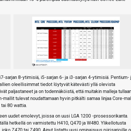
-sarjan 8-ytimisiä, i5-sarjan 6- ja i3-sarjan 4-ytimisiä. Pentium- 
llien oleellisimmat tiedot löytyvät kätevästi yllä olevista
eivät paljastaneet ja on todennäköistä, että muitakin malleja tullaa
mallit tulevat noudattamaan hyvin pitkälti samaa linjaa Core-mal
tai 80 wattia.
leen uudet emolevyt, joissa on uusi LGA 1200 -prosessorikanta.
 tällä hetkellä on varmistettu H410, Q470 ja W480. Ylikellotusta
 joko Z470 tai Z490. Ainut listattu uusi ominaisuus piirisarjoille 