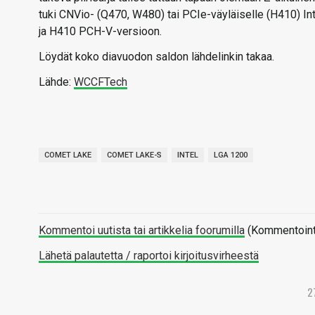
tuki CNVio- (Q470, W480) tai PCIe-väyläiselle (H410) In
ja H410 PCH-V-versioon.
Löydät koko diavuodon saldon lähdelinkin takaa.
Lähde:
WCCFTech
COMET LAKE
COMET LAKE-S
INTEL
LGA 1200
Kommentoi uutista tai artikkelia foorumilla
(Kommentointi 
Lähetä palautetta / raportoi kirjoitusvirheestä
2