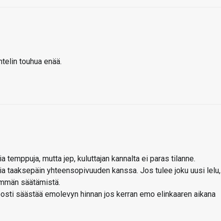
Intelin touhua enää.
 temppuja, mutta jep, kuluttajan kannalta ei paras tilanne.
mia taaksepäin yhteensopivuuden kanssa. Jos tulee joku uusi lelu,
emmän säätämistä.
elposti säästää emolevyn hinnan jos kerran emo elinkaaren aikana