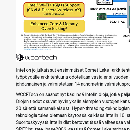
Intel on jo julkaissut ensimmäiset Comet Lake -arkkitehtu
työpöydälle arkkitehtuuria odotellaan vasta ensi vuoden 
johdannainen ja valmistetaan 14 nanometrin valmistuspro
WCCFTech on saanut nyt käsiinsä Intelin dioja, jotka palj
Diojen tiedot osuvat hyvin yksiin aiempien vuotojen kan
20 säiettä samanaikaisesti Hyper-threading-teknologian 
teknologia tulee olemaan käytössä kaikissa Intelin 10. 
Suorituskyvystä Intelin diat kertovat tässä vaiheessa va
SPECint_rate_base2006 -testissä Comet Lake tarjoaa p