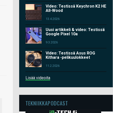
Video: Testissä Keychron K2 HE
All-Wood
13.4.2026
Uusi artikkeli & video: Testissä
Google Pixel 10a
9.3.2026
Video: Testissä Asus ROG
Kithara -pelikuulokkeet
11.2.2026
Lisää videoita
TEKNIIKKAPODCAST