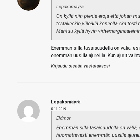
Lepakomäyrä
On kyllä niin pieniä eroja että johan m
testaileekin,viileällä koneella eka test
Mahtuu kyllä hyvin virhemarginaaleihi
Enemmän sillä tasaisuudella on väliä, es
enemmän uusilla ajureilla. Kun ajurit vaihtoi
Kirjaudu sisään vastataksesi
Lepakomäyrä
5.11.2019
Eldmor
Enemmän sillä tasaisuudella on väliä, 
huomattavasti enemmän uusilla ajureilla.