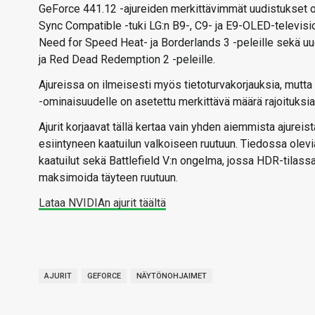
GeForce 441.12 -ajureiden merkittävimmät uudistukset 
Sync Compatible -tuki LG:n B9-, C9- ja E9-OLED-televisio
Need for Speed Heat- ja Borderlands 3 -peleille sekä uud
ja Red Dead Redemption 2 -peleille.
Ajureissa on ilmeisesti myös tietoturvakorjauksia, mutta 
-ominaisuudelle on asetettu merkittävä määrä rajoituksia,
Ajurit korjaavat tällä kertaa vain yhden aiemmista ajurei
esiintyneen kaatuilun valkoiseen ruutuun. Tiedossa olevi
kaatuilut sekä Battlefield V:n ongelma, jossa HDR-tilass
maksimoida täyteen ruutuun.
Lataa NVIDIAn ajurit täältä
AJURIT
GEFORCE
NÄYTÖNOHJAIMET