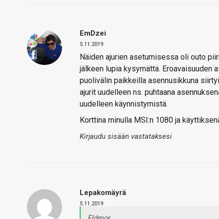
EmDzei
5.11.2019
Näiden ajurien asetumisessa oli outo pi
jälkeen lupia kysymättä. Eroavaisuuden a
puolivälin paikkeilla asennusikkuna sii
ajurit uudelleen ns. puhtaana asennuksena
uudelleen käynnistymistä.
Korttina minulla MSI:n 1080 ja käyttiks
Kirjaudu sisään vastataksesi
Lepakomäyrä
5.11.2019
Eldmor