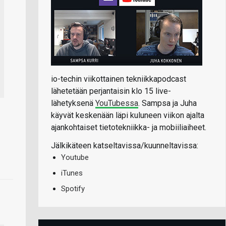
io-techin viikottainen tekniikkapodcast
lähetetään perjantaisin klo 15 live-
lähetyksenä
YouTubessa
. Sampsa ja Juha
käyvät keskenään läpi kuluneen viikon ajalta
ajankohtaiset tietotekniikka- ja mobiiliaiheet.
Jälkikäteen katseltavissa/kuunneltavissa:
Youtube
iTunes
Spotify