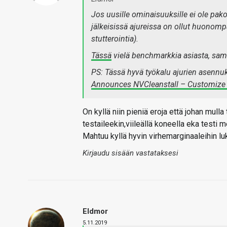
Jos uusille ominaisuuksille ei ole pak
jälkeisissä ajureissa on ollut huonom
stutterointia).
Tässä
vielä benchmarkkia asiasta, sa
PS: Tässä hyvä työkalu ajurien asennuk
Announces NVCleanstall – Customize Yo
On kyllä niin pieniä eroja että johan mull
testaileekin,viileällä koneella eka testi 
Mahtuu kyllä hyvin virhemarginaaleihin l
Kirjaudu sisään vastataksesi
Eldmor
5.11.2019