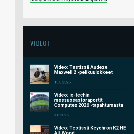
VIDEOT
Video: Testissä Audeze
Maxwell 2 -pelikuulokkeet
15.6.2026
Video: io-techin
messuosastoraportit
Computex 2026 -tapahtumasta
3.6.2026
Video: Testissä Keychron K2 HE
All-Wood