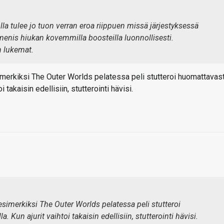
ulla tulee jo tuon verran eroa riippuen missä järjestyksessä
i menis hiukan kovemmilla boosteilla luonnollisesti.
n lukemat.
imerkiksi The Outer Worlds pelatessa peli stutteroi huomattavast
 takaisin edellisiin, stutterointi hävisi.
esimerkiksi The Outer Worlds pelatessa peli stutteroi
 Kun ajurit vaihtoi takaisin edellisiin, stutterointi hävisi.