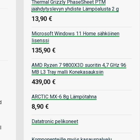
Thermal Grizzly PhaseSheet PTM
jäähdytyslevyn yhdiste Lämpöalusta 2 g
13,90 €
Microsoft Windows 11 Home sähköinen
lisenssi
135,90 €
AMD Ryzen 7 9800X3D suoritin 4,7 GHz 96
MB L3 Tray malli Konekasauksiin
439,00 €
ARCTIC MX-6 8g Lämpötahna
d
8,90 €
Datatronic pelikoneet
l
Komponenteille myös kasauspalvelu