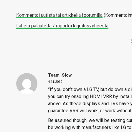
Kommentoi uutista tai artikkelia foorumilla
(Kommentointi 
Lähetä palautetta / raportoi kirjoitusvirheestä
1
Team_Slow
4.11.2019
”If you don’t own a LG TV, but do own a 
you can try enabling HDMI VRR by instal
above. As these displays and TVs have y
guarantee VRR will work, or work without
Be assured though, we will be testing cu
be working with manufacturers like LG t