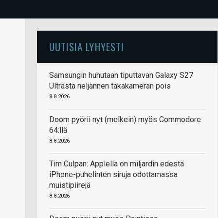
UUTISIA LYHYESTI
Samsungin huhutaan tiputtavan Galaxy S27
Ultrasta neljännen takakameran pois
8.8.2026
Doom pyörii nyt (melkein) myös Commodore
64:llä
8.8.2026
Tim Culpan: Applella on miljardin edestä
iPhone-puhelinten siruja odottamassa
muistipiirejä
8.8.2026