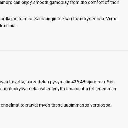
gamers can enjoy smooth gameplay from the comfort of their
kkarilla jos toimisi. Samsungin telkkari tosin kyseessä. Viime
 toiminut.
tavaa tarvetta, suosittelen pysymään 436.48-ajureissa. Sen
 suorituskykyä sekä vähentynyttä tasaisuutta (eli enemmän
t ongelmat toistuvat myös tässä uusimmassa versiossa.