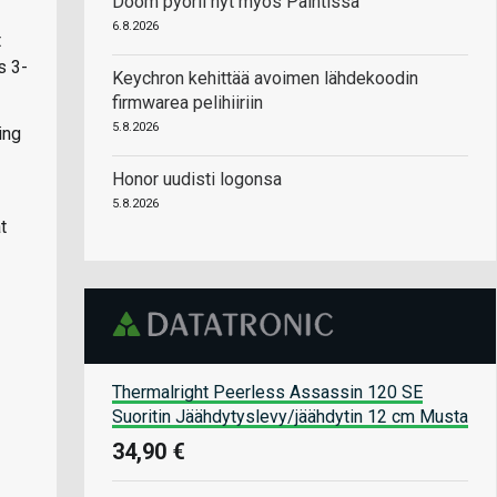
Doom pyörii nyt myös Paintissa
-
6.8.2026
t
s 3-
Keychron kehittää avoimen lähdekoodin
firmwarea pelihiiriin
5.8.2026
ing
Honor uudisti logonsa
5.8.2026
t
Thermalright Peerless Assassin 120 SE
Suoritin Jäähdytyslevy/jäähdytin 12 cm Musta
34,90 €