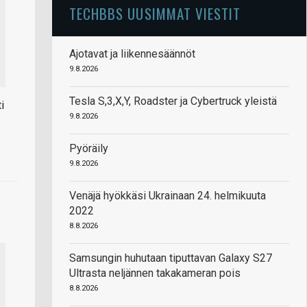
TECHBBS UUSIMMAT VIESTIT
Ajotavat ja liikennesäännöt
9.8.2026
Tesla S,3,X,Y, Roadster ja Cybertruck yleistä
i
9.8.2026
Pyöräily
9.8.2026
Venäjä hyökkäsi Ukrainaan 24. helmikuuta
2022
8.8.2026
Samsungin huhutaan tiputtavan Galaxy S27
Ultrasta neljännen takakameran pois
8.8.2026