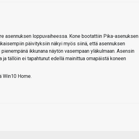
irre asennuksen loppuvaiheessa. Kone bootattiin Pika-asenuksen
ikaisempiin päivityksiin näkyi myös siinä, että asennuksen
rtyi pienempänä ikkunana näytön vasempaan yläkulmaan. Asensin
 ja tällöin ei tapahtunut edellä mainittua omapäistä koneen
enä Win10 Home.