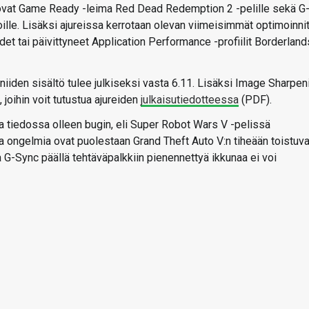
ovat Game Ready -leima Red Dead Redemption 2 -pelille sekä G
ille. Lisäksi ajureissa kerrotaan olevan viimeisimmät optimoinni
et tai päivittyneet Application Performance -profiilit Borderland
niiden sisältö tulee julkiseksi vasta 6.11. Lisäksi Image Sharpen
 joihin voit tutustua ajureiden
julkaisutiedotteessa
(PDF).
sta tiedossa olleen bugin, eli Super Robot Wars V -pelissä
a ongelmia ovat puolestaan Grand Theft Auto V:n tiheään toistuva
a G-Sync päällä tehtäväpalkkiin pienennettyä ikkunaa ei voi