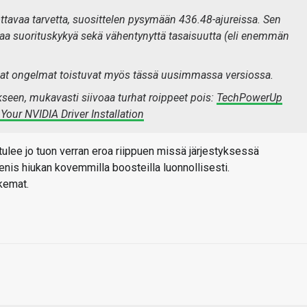
ottavaa tarvetta, suosittelen pysymään 436.48-ajureissa. Sen
paa suorituskykyä sekä vähentynyttä tasaisuutta (eli enemmän
mat ongelmat toistuvat myös tässä uusimmassa versiossa.
seen, mukavasti siivoaa turhat roippeet pois:
TechPowerUp
ur NVIDIA Driver Installation
a tulee jo tuon verran eroa riippuen missä järjestyksessä
menis hiukan kovemmilla boosteilla luonnollisesti.
ukemat.