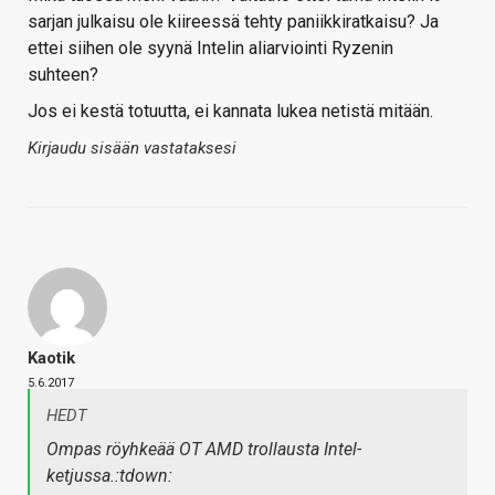
sarjan julkaisu ole kiireessä tehty paniikkiratkaisu? Ja
ettei siihen ole syynä Intelin aliarviointi Ryzenin
suhteen?
Jos ei kestä totuutta, ei kannata lukea netistä mitään.
Kirjaudu sisään vastataksesi
Kaotik
5.6.2017
HEDT
Ompas röyhkeää OT AMD trollausta Intel-
ketjussa.:tdown: