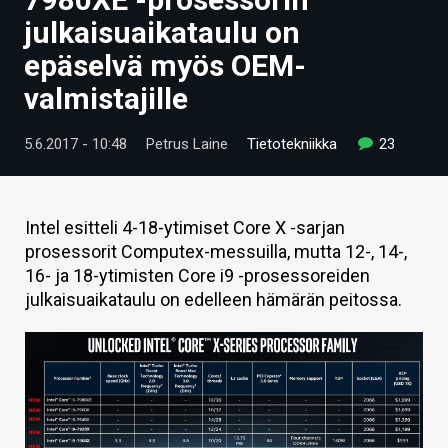
ARTIKKELIT
julkaisuaikataulu on
epäselvä myös OEM-
VIDEOT
valmistajille
TECHBBS
5.6.2017 - 10:48
Petrus Laine
Tietotekniikka
23
TIETOA
HINTA.FI
Intel esitteli 4-18-ytimiset Core X -sarjan
KAUPPA
prosessorit Computex-messuilla, mutta 12-, 14-,
16- ja 18-ytimisten Core i9 -prosessoreiden
VAIHDA TEEMA
julkaisuaikataulu on edelleen hämärän peitossa.
HAKU