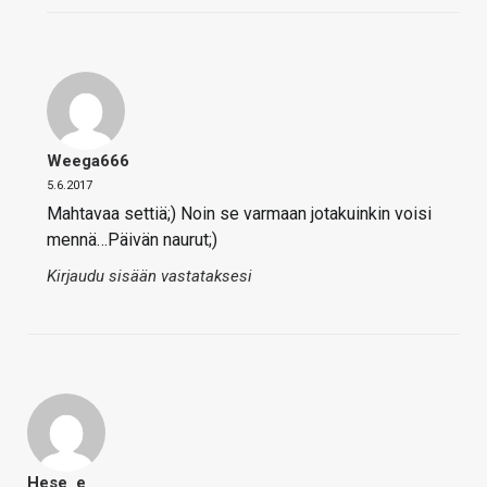
Weega666
5.6.2017
Mahtavaa settiä;) Noin se varmaan jotakuinkin voisi
mennä…Päivän naurut;)
Kirjaudu sisään vastataksesi
Hese_e