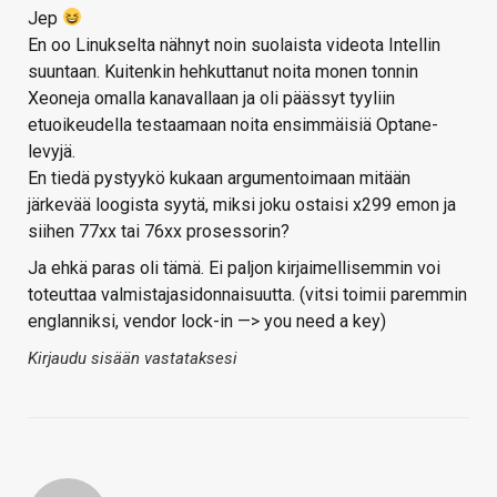
Jep
En oo Linukselta nähnyt noin suolaista videota Intellin
suuntaan. Kuitenkin hehkuttanut noita monen tonnin
Xeoneja omalla kanavallaan ja oli päässyt tyyliin
etuoikeudella testaamaan noita ensimmäisiä Optane-
levyjä.
En tiedä pystyykö kukaan argumentoimaan mitään
järkevää loogista syytä, miksi joku ostaisi x299 emon ja
siihen 77xx tai 76xx prosessorin?
Ja ehkä paras oli tämä. Ei paljon kirjaimellisemmin voi
toteuttaa valmistajasidonnaisuutta. (vitsi toimii paremmin
englanniksi, vendor lock-in —> you need a key)
Kirjaudu sisään vastataksesi