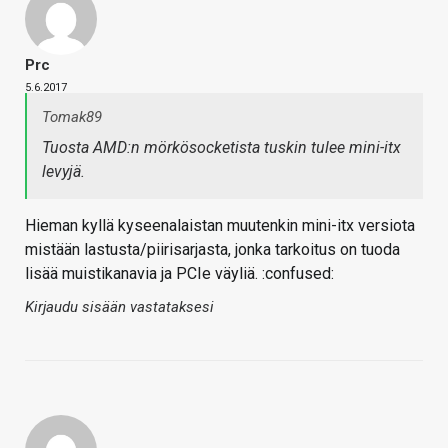
Prc
5.6.2017
Tomak89
Tuosta AMD:n mörkösocketista tuskin tulee mini-itx
levyjä.
Hieman kyllä kyseenalaistan muutenkin mini-itx versiota
mistään lastusta/piirisarjasta, jonka tarkoitus on tuoda
lisää muistikanavia ja PCIe väyliä. :confused:
Kirjaudu sisään vastataksesi