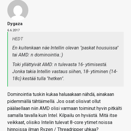
Dygaza
6.6.2017
HEDT
En kuitenkaan näe Intellin olevan "
paskat housuissa
"
tai AMD: n dominointia.:)
Toki yllättyivät AMD: n tulevasta 16- ytimisestä.
Jonka takia Intellin vastaus siihen, 18- ytiminen (14-
18c) kestää tulla "hetken".
Dominointia tuskin kukaa haluaakaan nähdä, ainakaan
pidemmällä tähtäimellä. Jos osat olisivat ollut
päälaellaan niin AMD olisi varmaan toiminut hyvin pitkälti
samalla tavalla kuin Intel. Kilpailu on hyvästä. Mitä itse
veikkaat, olisiko Intelin tulevat 8-core ytimet noissa
hinnoissa ilman Ryzen / Threadripper uhkaa?