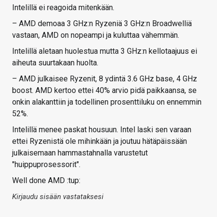
Intelillä ei reagoida mitenkään.
– AMD demoaa 3 GHz:n Ryzeniä 3 GHz:n Broadwelliä
vastaan, AMD on nopeampi ja kuluttaa vähemmän.
Intelillä aletaan huolestua mutta 3 GHz:n kellotaajuus ei
aiheuta suurtakaan huolta.
– AMD julkaisee Ryzenit, 8 ydintä 3.6 GHz base, 4 GHz
boost. AMD kertoo ettei 40% arvio pidä paikkaansa, se
onkin alakanttiin ja todellinen prosenttiluku on ennemmin
52%.
Intelillä menee paskat housuun. Intel laski sen varaan
ettei Ryzenistä ole mihinkään ja joutuu hätäpäissään
julkaisemaan hammastahnalla varustetut
"huippuprosessorit".
Well done AMD :tup:
Kirjaudu sisään vastataksesi