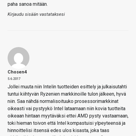
paha sanoa mitään.
Kirjaudu sisään vastataksesi
Chosen4
5.6.2017
Jollei muuta niin Intelin tuotteiden esittely ja julkaisutahti
tuntui kiihtyvän Ryzenien markkinoille tulon jälkeen, hyvä
niin. Saa nähdä normalisoituuko prosessorimarkkinat
oikeasti vai pystyykö Intel lataamaan niin kovia tuotteita
oikeaan hintaan myytäväksi ettei AMD pysty vastaamaan,
toki hieman toivon että Intel kompastuisi ylpeyteensä ja
hinnoittelisi itsensä edes ulos kisasta, joka taas