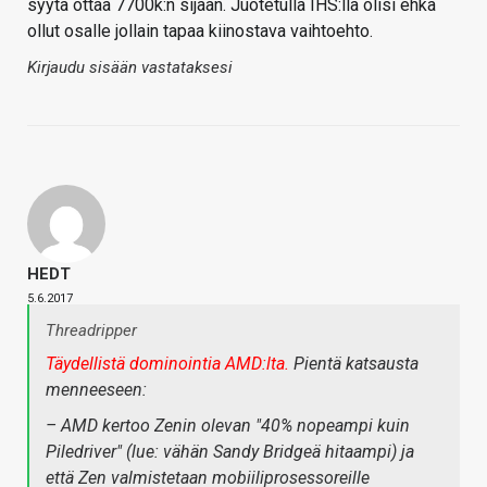
syytä ottaa 7700k:n sijaan. Juotetulla IHS:llä olisi ehkä
ollut osalle jollain tapaa kiinostava vaihtoehto.
Kirjaudu sisään vastataksesi
HEDT
5.6.2017
Threadripper
Täydellistä dominointia AMD:lta.
Pientä katsausta
menneeseen:
– AMD kertoo Zenin olevan "40% nopeampi kuin
Piledriver" (lue: vähän Sandy Bridgeä hitaampi) ja
että Zen valmistetaan mobiiliprosessoreille