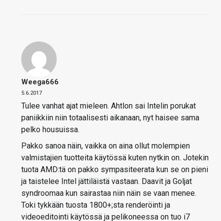
Weega666
5.6.2017
Tulee vanhat ajat mieleen. Ahtlon sai Intelin porukat
paniikkiin niin totaalisesti aikanaan, nyt haisee sama
pelko housuissa.
Pakko sanoa näin, vaikka on aina ollut molempien
valmistajien tuotteita käytössä kuten nytkin on. Jotekin
tuota AMD:tä on pakko sympasiteerata kun se on pieni
ja taistelee Intel jättiläistä vastaan. Daavit ja Goljat
syndroomaa kun sairastaa niin näin se vaan menee.
Toki tykkään tuosta 1800+;sta renderöinti ja
videoeditointi käytössä ja pelikoneessa on tuo i7