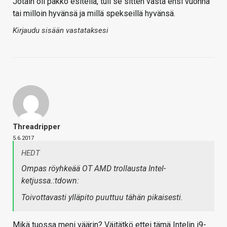
Jotain oli pakko esitellä, tuli se sitten vasta ensi vuonna
tai milloin hyvänsä ja millä spekseillä hyvänsä.
Kirjaudu sisään vastataksesi
Threadripper
5.6.2017
HEDT
Ompas röyhkeää OT AMD trollausta Intel-
ketjussa.:tdown:
Toivottavasti ylläpito puuttuu tähän pikaisesti.
Mikä tuossa meni väärin? Väitätkö ettei tämä Intelin i9-