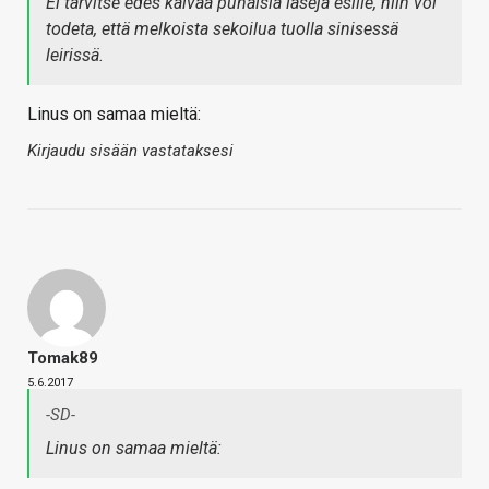
Ei tarvitse edes kaivaa punaisia laseja esille, niin voi
todeta, että melkoista sekoilua tuolla sinisessä
leirissä.
Linus on samaa mieltä:
Kirjaudu sisään vastataksesi
Tomak89
5.6.2017
-SD-
Linus on samaa mieltä: