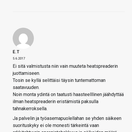
E.T
5.6.2017
Ei sitä valmistusta niin vain muuteta heatspreaderin
juottamiseen.
Tosin se kyllä selittäisi täysin tuntemattoman
saatavuuden.
Noin monta ydintä on taatusti haasteelllinen jäähdyttää
ilman heatspreaderin eristämistä paksulla
tahnakerroksella.
Ja palvelin ja työasemapuolellahan se yhden säikeen
suorituskyky ei ole monesti tärkeintä vaan