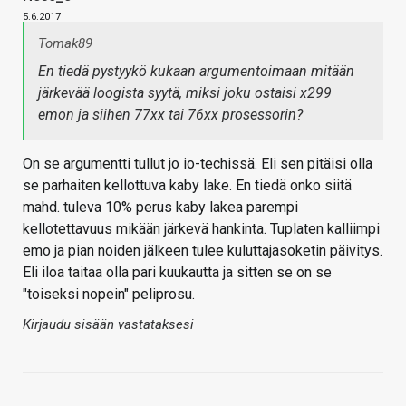
5.6.2017
Tomak89
En tiedä pystyykö kukaan argumentoimaan mitään
järkevää loogista syytä, miksi joku ostaisi x299
emon ja siihen 77xx tai 76xx prosessorin?
On se argumentti tullut jo io-techissä. Eli sen pitäisi olla
se parhaiten kellottuva kaby lake. En tiedä onko siitä
mahd. tuleva 10% perus kaby lakea parempi
kellotettavuus mikään järkevä hankinta. Tuplaten kalliimpi
emo ja pian noiden jälkeen tulee kuluttajasoketin päivitys.
Eli iloa taitaa olla pari kuukautta ja sitten se on se
"toiseksi nopein" peliprosu.
Kirjaudu sisään vastataksesi