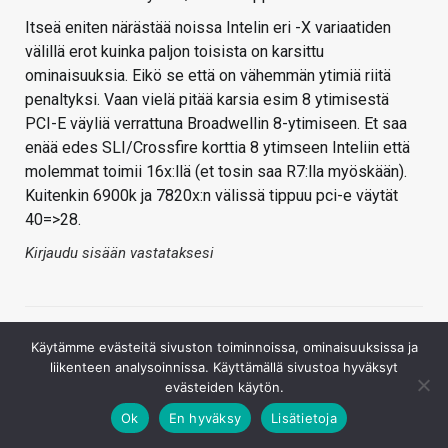
Itseä eniten närästää noissa Intelin eri -X variaatiden
välillä erot kuinka paljon toisista on karsittu
ominaisuuksia. Eikö se että on vähemmän ytimiä riitä
penaltyksi. Vaan vielä pitää karsia esim 8 ytimisestä
PCI-E väyliä verrattuna Broadwellin 8-ytimiseen. Et saa
enää edes SLI/Crossfire korttia 8 ytimseen Inteliin että
molemmat toimii 16x:llä (et tosin saa R7:lla myöskään).
Kuitenkin 6900k ja 7820x:n välissä tippuu pci-e väytät
40=>28.
Kirjaudu sisään vastataksesi
Käytämme evästeitä sivuston toiminnoissa, ominaisuuksissa ja
liikenteen analysoinnissa. Käyttämällä sivustoa hyväksyt
evästeiden käytön.
Ok
En hyväksy
Lisätietoja
Threadripper