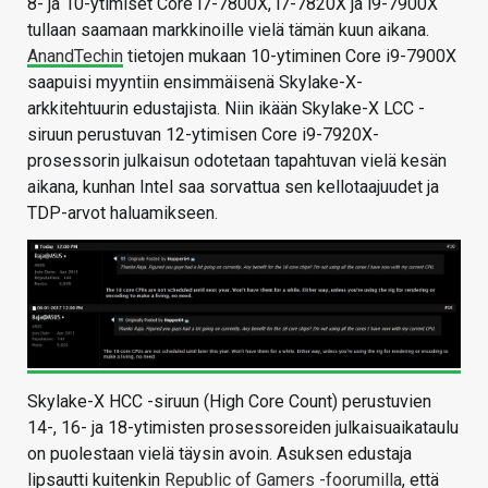
8- ja 10-ytimiset Core i7-7800X, i7-7820X ja i9-7900X
tullaan saamaan markkinoille vielä tämän kuun aikana.
AnandTechin
tietojen mukaan 10-ytiminen Core i9-7900X
saapuisi myyntiin ensimmäisenä Skylake-X-
arkkitehtuurin edustajista. Niin ikään Skylake-X LCC -
siruun perustuvan 12-ytimisen Core i9-7920X-
prosessorin julkaisun odotetaan tapahtuvan vielä kesän
aikana, kunhan Intel saa sorvattua sen kellotaajuudet ja
TDP-arvot haluamikseen.
Skylake-X HCC -siruun (High Core Count) perustuvien
14-, 16- ja 18-ytimisten prosessoreiden julkaisuaikataulu
on puolestaan vielä täysin avoin. Asuksen edustaja
lipsautti kuitenkin
Republic of Gamers -foorumilla
, että