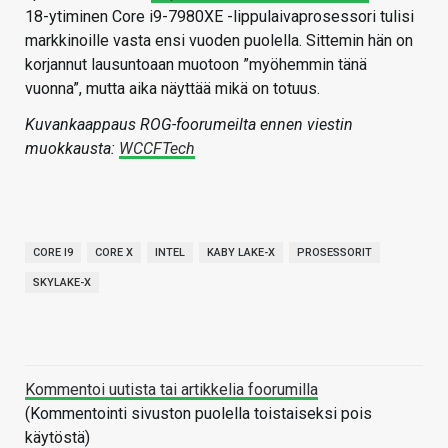
18-ytiminen Core i9-7980XE -lippulaivaprosessori tulisi
markkinoille vasta ensi vuoden puolella. Sittemin hän on
korjannut lausuntoaan muotoon ”myöhemmin tänä
vuonna”, mutta aika näyttää mikä on totuus.
Kuvankaappaus ROG-foorumeilta ennen viestin
muokkausta:
WCCFTech
CORE I9
CORE X
INTEL
KABY LAKE-X
PROSESSORIT
SKYLAKE-X
Kommentoi uutista tai artikkelia foorumilla
(Kommentointi sivuston puolella toistaiseksi pois
käytöstä)