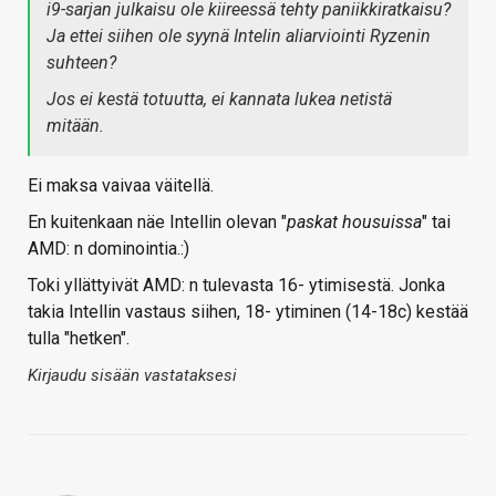
i9-sarjan julkaisu ole kiireessä tehty paniikkiratkaisu?
Ja ettei siihen ole syynä Intelin aliarviointi Ryzenin
suhteen?
Jos ei kestä totuutta, ei kannata lukea netistä
mitään.
Ei maksa vaivaa väitellä.
En kuitenkaan näe Intellin olevan "
paskat housuissa
" tai
AMD: n dominointia.:)
Toki yllättyivät AMD: n tulevasta 16- ytimisestä. Jonka
takia Intellin vastaus siihen, 18- ytiminen (14-18c) kestää
tulla "hetken".
Kirjaudu sisään vastataksesi