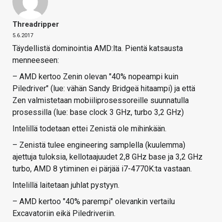
Threadripper
5.6.2017
Täydellistä dominointia AMD:lta. Pientä katsausta
menneeseen:
– AMD kertoo Zenin olevan "40% nopeampi kuin
Piledriver" (lue: vähän Sandy Bridgeä hitaampi) ja että
Zen valmistetaan mobiiliprosessoreille suunnatulla
prosessilla (lue: base clock 3 GHz, turbo 3,2 GHz)
Intelillä todetaan ettei Zenistä ole mihinkään.
– Zenistä tulee engineering samplella (kuulemma)
ajettuja tuloksia, kellotaajuudet 2,8 GHz base ja 3,2 GHz
turbo, AMD 8 ytiminen ei pärjää i7-4770K:ta vastaan.
Intelillä laitetaan juhlat pystyyn.
– AMD kertoo "40% parempi" olevankin vertailu
Excavatoriin eikä Piledriveriin.