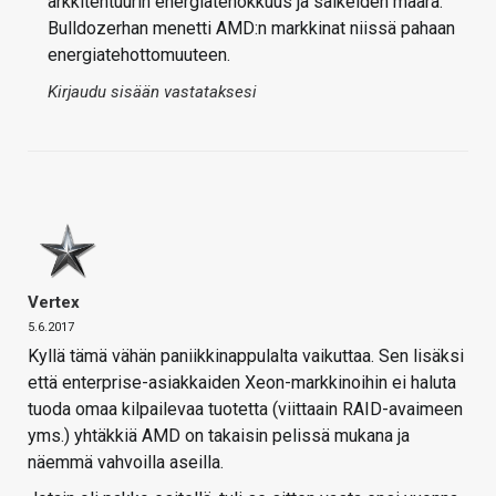
arkkitehtuurin energiatehokkuus ja säikeiden määrä.
Bulldozerhan menetti AMD:n markkinat niissä pahaan
energiatehottomuuteen.
Kirjaudu sisään vastataksesi
Vertex
5.6.2017
Kyllä tämä vähän paniikkinappulalta vaikuttaa. Sen lisäksi
että enterprise-asiakkaiden Xeon-markkinoihin ei haluta
tuoda omaa kilpailevaa tuotetta (viittaain RAID-avaimeen
yms.) yhtäkkiä AMD on takaisin pelissä mukana ja
näemmä vahvoilla aseilla.