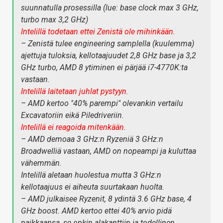
suunnatulla prosessilla (lue: base clock max 3 GHz,
turbo max 3,2 GHz)
Intelillä todetaan ettei Zenistä ole mihinkään.
– Zenistä tulee engineering samplella (kuulemma)
ajettuja tuloksia, kellotaajuudet 2,8 GHz base ja 3,2
GHz turbo, AMD 8 ytiminen ei pärjää i7-4770K:ta
vastaan.
Intelillä laitetaan juhlat pystyyn.
– AMD kertoo "40% parempi" olevankin vertailu
Excavatoriin eikä Piledriveriin.
Intelillä ei reagoida mitenkään.
– AMD demoaa 3 GHz:n Ryzeniä 3 GHz:n
Broadwelliä vastaan, AMD on nopeampi ja kuluttaa
vähemmän.
Intelillä aletaan huolestua mutta 3 GHz:n
kellotaajuus ei aiheuta suurtakaan huolta.
– AMD julkaisee Ryzenit, 8 ydintä 3.6 GHz base, 4
GHz boost. AMD kertoo ettei 40% arvio pidä
paikkaansa, se onkin alakanttiin ja todellinen