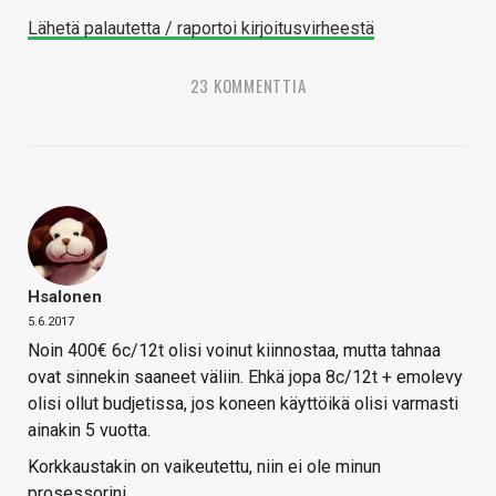
Lähetä palautetta / raportoi kirjoitusvirheestä
23 KOMMENTTIA
Hsalonen
5.6.2017
Noin 400€ 6c/12t olisi voinut kiinnostaa, mutta tahnaa
ovat sinnekin saaneet väliin. Ehkä jopa 8c/12t + emolevy
olisi ollut budjetissa, jos koneen käyttöikä olisi varmasti
ainakin 5 vuotta.
Korkkaustakin on vaikeutettu, niin ei ole minun
prosessorini.