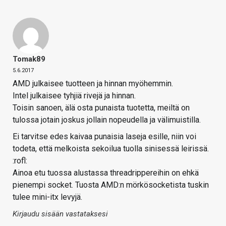
Tomak89
5.6.2017
AMD julkaisee tuotteen ja hinnan myöhemmin.
Intel julkaisee tyhjiä rivejä ja hinnan.
Toisin sanoen, älä osta punaista tuotetta, meiltä on
tulossa jotain joskus jollain nopeudella ja välimuistilla.
Ei tarvitse edes kaivaa punaisia laseja esille, niin voi
todeta, että melkoista sekoilua tuolla sinisessä leirissä.
:rofl:
Ainoa etu tuossa alustassa threadrippereihin on ehkä
pienempi socket. Tuosta AMD:n mörkösocketista tuskin
tulee mini-itx levyjä.
Kirjaudu sisään vastataksesi