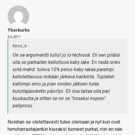
Yberkurko
5.6.2017
hese_e
On se argumentti tullut jo io-techissä. Eli sen pitäisi
olla se parhaiten kellottuva kaby lake. En tiedä onko
siitä mahd. tuleva 10% perus kaby lakea parempi
kellotettavuus mikään järkevä hankinta. Tuplaten
kalliimpi emo ja pian noiden jälkeen tulee
kuluttajasoketin päivitys. Eli iloa taitaa olla pari
kuukautta ja sitten se on se "toiseksi nopein"
peliprosu.
Noinhan se oletettavasti tulee olemaan ja nyt kun ovat
himoharrastajienkin kiusaksi tuoneet purkat, niin en näe