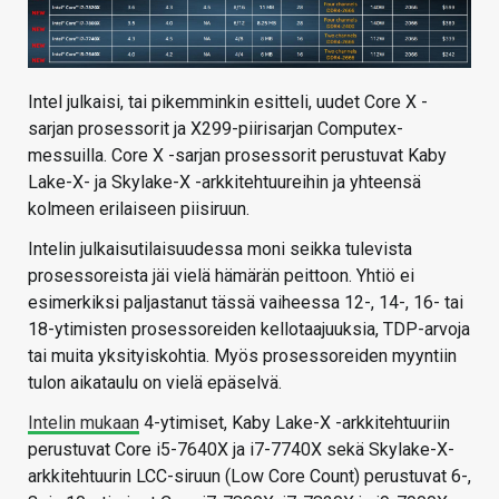
Intel julkaisi, tai pikemminkin esitteli, uudet Core X -
sarjan prosessorit ja X299-piirisarjan Computex-
messuilla. Core X -sarjan prosessorit perustuvat Kaby
Lake-X- ja Skylake-X -arkkitehtuureihin ja yhteensä
kolmeen erilaiseen piisiruun.
Intelin julkaisutilaisuudessa moni seikka tulevista
prosessoreista jäi vielä hämärän peittoon. Yhtiö ei
esimerkiksi paljastanut tässä vaiheessa 12-, 14-, 16- tai
18-ytimisten prosessoreiden kellotaajuuksia, TDP-arvoja
tai muita yksityiskohtia. Myös prosessoreiden myyntiin
tulon aikataulu on vielä epäselvä.
Intelin mukaan
4-ytimiset, Kaby Lake-X -arkkitehtuuriin
perustuvat Core i5-7640X ja i7-7740X sekä Skylake-X-
arkkitehtuurin LCC-siruun (Low Core Count) perustuvat 6-,