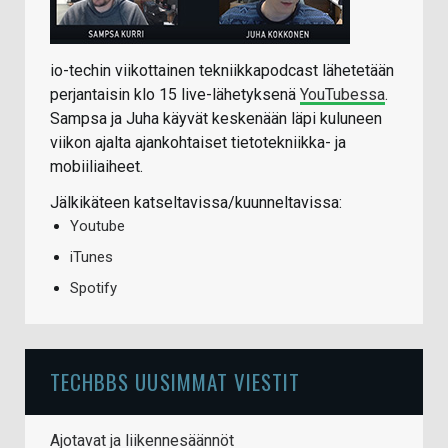
io-techin viikottainen tekniikkapodcast lähetetään
perjantaisin klo 15 live-lähetyksenä
YouTubessa
.
Sampsa ja Juha käyvät keskenään läpi kuluneen
viikon ajalta ajankohtaiset tietotekniikka- ja
mobiiliaiheet.
Jälkikäteen katseltavissa/kuunneltavissa:
Youtube
iTunes
Spotify
TECHBBS UUSIMMAT VIESTIT
Ajotavat ja liikennesäännöt