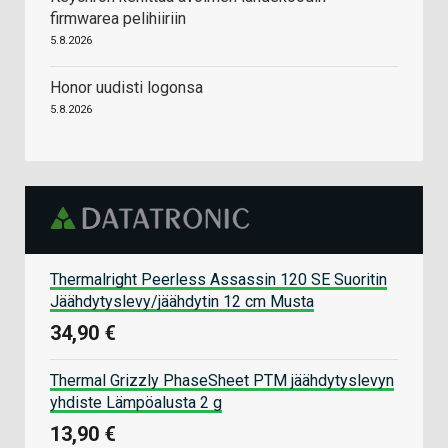
firmwarea pelihiiriin
5.8.2026
Honor uudisti logonsa
5.8.2026
Thermalright Peerless Assassin 120 SE Suoritin
Jäähdytyslevy/jäähdytin 12 cm Musta
34,90 €
Thermal Grizzly PhaseSheet PTM jäähdytyslevyn
yhdiste Lämpöalusta 2 g
13,90 €