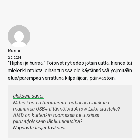
Rushi
2.7.2024
”Hiphei ja hurraa.” Toisivat nyt edes jotain uutta, hienoa tai
mielenkiintoista. eihän tuossa ole käytännössä ycjjmitään
etua/parempaa verrattuna kilpailijaan, päinvastoin.
aleksejjj sanoi
Mites kun en huomannut uutisessa lainkaan
mainintaa USB4-liitännöistä Arrow Lake alustalla?
AMD on kuitenkin tuomassa ne uusissa
piirisarjoissaan lähikuukausina?
Napsauta laajentaaksesi…