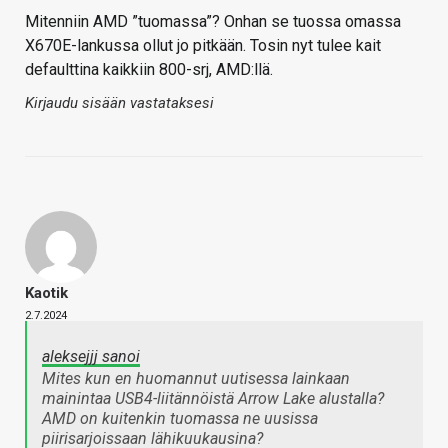
Mitenniin AMD ”tuomassa”? Onhan se tuossa omassa
X670E-lankussa ollut jo pitkään. Tosin nyt tulee kait
defaulttina kaikkiin 800-srj, AMD:llä.
Kirjaudu sisään vastataksesi
Kaotik
2.7.2024
aleksejjj sanoi
Mites kun en huomannut uutisessa lainkaan
mainintaa USB4-liitännöistä Arrow Lake alustalla?
AMD on kuitenkin tuomassa ne uusissa
piirisarjoissaan lähikuukausina?