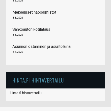
8.8.2026
Mekaaniset näppäimistöt
8.8.2026
Sähköauton kotilataus
8.8.2026
Asunnon ostaminen ja asuntolaina
8.8.2026
HINTA.FI HINTAVERTAILU
Hinta.fi hintavertailu