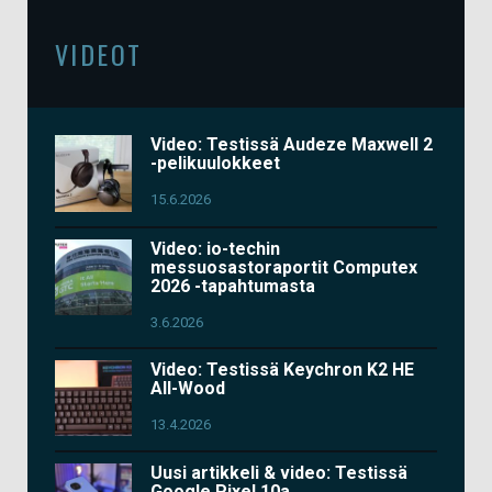
VIDEOT
Video: Testissä Audeze Maxwell 2
-pelikuulokkeet
15.6.2026
Video: io-techin
messuosastoraportit Computex
2026 -tapahtumasta
3.6.2026
Video: Testissä Keychron K2 HE
All-Wood
13.4.2026
Uusi artikkeli & video: Testissä
Google Pixel 10a