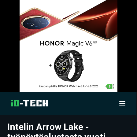
Intelin Arrow Lake -
UUTISET
työpöytäalustasta vuoti