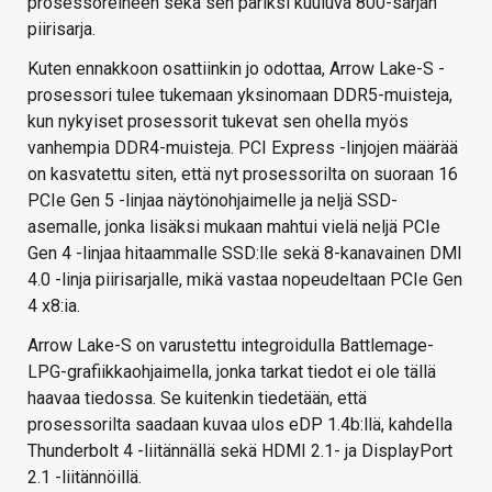
prosessoreineen sekä sen pariksi kuuluva 800-sarjan
piirisarja.
Kuten ennakkoon osattiinkin jo odottaa, Arrow Lake-S -
prosessori tulee tukemaan yksinomaan DDR5-muisteja,
kun nykyiset prosessorit tukevat sen ohella myös
vanhempia DDR4-muisteja. PCI Express -linjojen määrää
on kasvatettu siten, että nyt prosessorilta on suoraan 16
PCIe Gen 5 -linjaa näytönohjaimelle ja neljä SSD-
asemalle, jonka lisäksi mukaan mahtui vielä neljä PCIe
Gen 4 -linjaa hitaammalle SSD:lle sekä 8-kanavainen DMI
4.0 -linja piirisarjalle, mikä vastaa nopeudeltaan PCIe Gen
4 x8:ia.
Arrow Lake-S on varustettu integroidulla Battlemage-
LPG-grafiikkaohjaimella, jonka tarkat tiedot ei ole tällä
haavaa tiedossa. Se kuitenkin tiedetään, että
prosessorilta saadaan kuvaa ulos eDP 1.4b:llä, kahdella
Thunderbolt 4 -liitännällä sekä HDMI 2.1- ja DisplayPort
2.1 -liitännöillä.