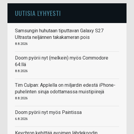
UUTISIA LYHYESTI
Samsungin huhutaan tiputtavan Galaxy S27
Ultrasta neljännen takakameran pois
8.8.2026
Doom pyörii nyt (melkein) myös Commodore
64:llä
8.8.2026
Tim Culpan: Applella on miljardin edestä iPhone-
puhelinten siruja odottamassa muistipiirejä
8.8.2026
Doom pyörii nyt myös Paintissa
6.8.2026
Keychron kehittää avoimen lähdekoodin