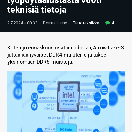
ARTIKKELIT
teknisiä tietoja
VIDEOT
2.7.2024 - 00:33
Petrus Laine
Tietotekniikka
4
TECHBBS
TIETOA
Kuten jo ennakkoon osattiin odottaa, Arrow Lake-S
jättää jäähyväiset DDR4-muisteille ja tukee
HINTA.FI
yksinomaan DDR5-muisteja.
KAUPPA
VAIHDA TEEMA
HAKU