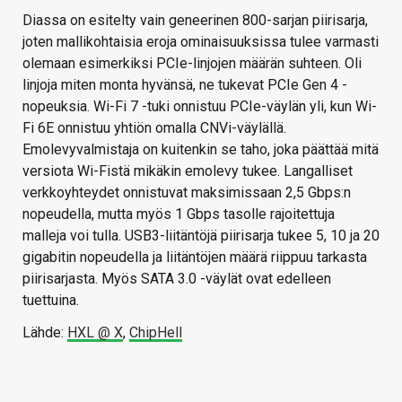
Diassa on esitelty vain geneerinen 800-sarjan piirisarja,
joten mallikohtaisia eroja ominaisuuksissa tulee varmasti
olemaan esimerkiksi PCIe-linjojen määrän suhteen. Oli
linjoja miten monta hyvänsä, ne tukevat PCIe Gen 4 -
nopeuksia. Wi-Fi 7 -tuki onnistuu PCIe-väylän yli, kun Wi-
Fi 6E onnistuu yhtiön omalla CNVi-väylällä.
Emolevyvalmistaja on kuitenkin se taho, joka päättää mitä
versiota Wi-Fistä mikäkin emolevy tukee. Langalliset
verkkoyhteydet onnistuvat maksimissaan 2,5 Gbps:n
nopeudella, mutta myös 1 Gbps tasolle rajoitettuja
malleja voi tulla. USB3-liitäntöjä piirisarja tukee 5, 10 ja 20
gigabitin nopeudella ja liitäntöjen määrä riippuu tarkasta
piirisarjasta. Myös SATA 3.0 -väylät ovat edelleen
tuettuina.
Lähde:
HXL @ X
,
ChipHell