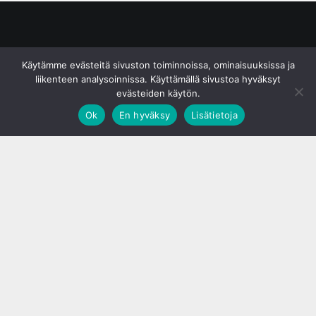
© S&J Media Oy
Käytämme evästeitä sivuston toiminnoissa, ominaisuuksissa ja
liikenteen analysoinnissa. Käyttämällä sivustoa hyväksyt
evästeiden käytön.
Ok
En hyväksy
Lisätietoja
;