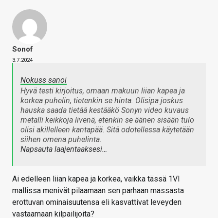
Sonof
3.7.2024
Nokuss sanoi
Hyvä testi kirjoitus, omaan makuun liian kapea ja
korkea puhelin, tietenkin se hinta. Olisipa joskus
hauska saada tietää kestääkö Sonyn video kuvaus
metalli keikkoja livenä, etenkin se äänen sisään tulo
olisi akillelleen kantapää. Sitä odotellessa käytetään
siihen omena puhelinta.
Napsauta laajentaaksesi…
Ai edelleen liian kapea ja korkea, vaikka tässä 1VI
mallissa menivät pilaamaan sen parhaan massasta
erottuvan ominaisuutensa eli kasvattivat leveyden
vastaamaan kilpailijoita?