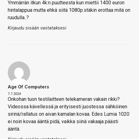
Ymmärrän itkun 4k:n puutteesta kun miettii 1400 euron
hintalappua mutta ehkä siitä 1080p:stäkin erottaa mitä on
ruudulla..?
Kirjaudu sisään vastataksesi
Age Of Computers
7.7.2024
Onkohan tuon testilaitteen telekameran vakain rikki?
Videossa kävellessä ja erityisesti juostessa sähköinen
sirinä/rallatus on aivan kamalan kovaa. Edes Lumia 1020
ei noin kovaa ääntä pidä, vaikka siinä vakaaja päästi
ääntä.