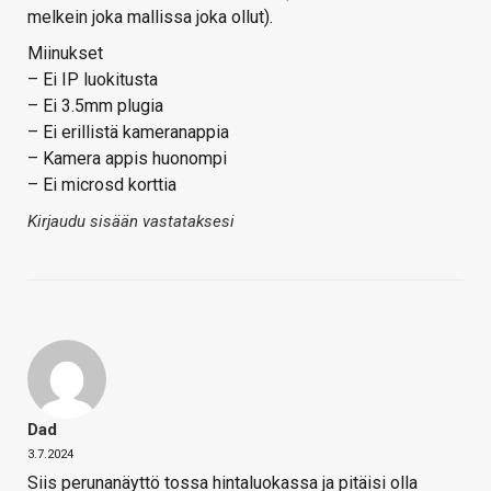
melkein joka mallissa joka ollut).
Miinukset
– Ei IP luokitusta
– Ei 3.5mm plugia
– Ei erillistä kameranappia
– Kamera appis huonompi
– Ei microsd korttia
Kirjaudu sisään vastataksesi
Dad
3.7.2024
Siis perunanäyttö tossa hintaluokassa ja pitäisi olla