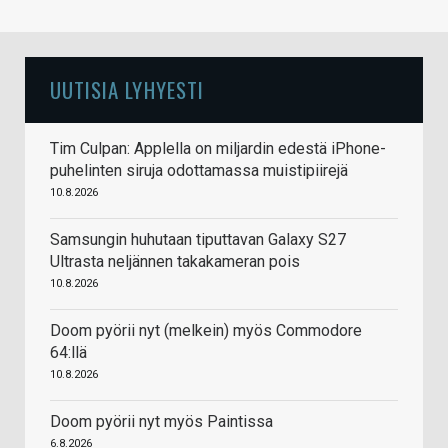
UUTISIA LYHYESTI
Tim Culpan: Applella on miljardin edestä iPhone-
puhelinten siruja odottamassa muistipiirejä
10.8.2026
Samsungin huhutaan tiputtavan Galaxy S27
Ultrasta neljännen takakameran pois
10.8.2026
Doom pyörii nyt (melkein) myös Commodore
64:llä
10.8.2026
Doom pyörii nyt myös Paintissa
6.8.2026