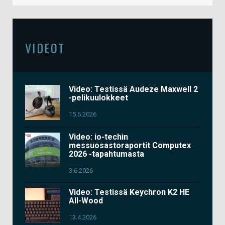
VIDEOT
Video: Testissä Audeze Maxwell 2
-pelikuulokkeet
15.6.2026
Video: io-techin
messuosastoraportit Computex
2026 -tapahtumasta
3.6.2026
Video: Testissä Keychron K2 HE
All-Wood
13.4.2026