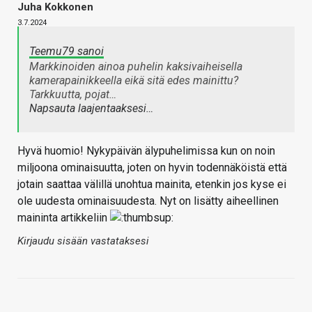
Juha Kokkonen
3.7.2024
Teemu79 sanoi
Markkinoiden ainoa puhelin kaksivaiheisella
kamerapainikkeella eikä sitä edes mainittu?
Tarkkuutta, pojat…
Napsauta laajentaaksesi…
Hyvä huomio! Nykypäivän älypuhelimissa kun on noin
miljoona ominaisuutta, joten on hyvin todennäköistä että
jotain saattaa välillä unohtua mainita, etenkin jos kyse ei
ole uudesta ominaisuudesta. Nyt on lisätty aiheellinen
maininta artikkeliin
Kirjaudu sisään vastataksesi