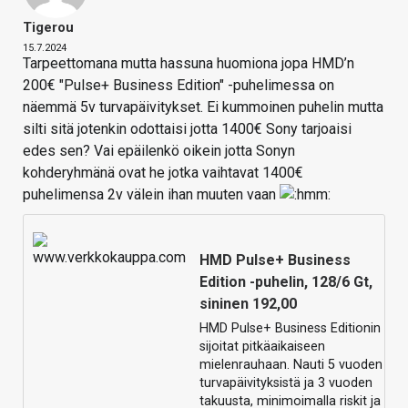
Tigerou
15.7.2024
Tarpeettomana mutta hassuna huomiona jopa HMD’n
200€ "Pulse+ Business Edition" -puhelimessa on
näemmä 5v turvapäivitykset. Ei kummoinen puhelin mutta
silti sitä jotenkin odottaisi jotta 1400€ Sony tarjoaisi
edes sen? Vai epäilenkö oikein jotta Sonyn
kohderyhmänä ovat he jotka vaihtavat 1400€
puhelimensa 2v välein ihan muuten vaan
HMD Pulse+ Business
Edition -puhelin, 128/6 Gt,
sininen 192,00
HMD Pulse+ Business Editionin
sijoitat pitkäaikaiseen
mielenrauhaan. Nauti 5 vuoden
turvapäivityksistä ja 3 vuoden
takuusta, minimoimalla riskit ja