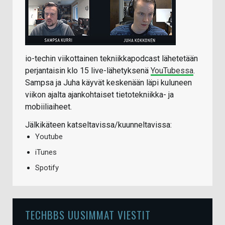
io-techin viikottainen tekniikkapodcast lähetetään
perjantaisin klo 15 live-lähetyksenä
YouTubessa
.
Sampsa ja Juha käyvät keskenään läpi kuluneen
viikon ajalta ajankohtaiset tietotekniikka- ja
mobiiliaiheet.
Jälkikäteen katseltavissa/kuunneltavissa:
Youtube
iTunes
Spotify
TECHBBS UUSIMMAT VIESTIT