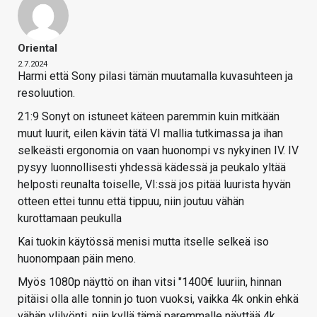
Oriental
2.7.2024
Harmi että Sony pilasi tämän muutamalla kuvasuhteen ja
resoluution.
21:9 Sonyt on istuneet käteen paremmin kuin mitkään
muut luurit, eilen kävin tätä VI mallia tutkimassa ja ihan
selkeästi ergonomia on vaan huonompi vs nykyinen IV. IV
pysyy luonnollisesti yhdessä kädessä ja peukalo yltää
helposti reunalta toiselle, VI:ssä jos pitää luurista hyvän
otteen ettei tunnu että tippuu, niin joutuu vähän
kurottamaan peukulla
Kai tuokin käytössä menisi mutta itselle selkeä iso
huonompaan päin meno.
Myös 1080p näyttö on ihan vitsi "1400€ luuriin, hinnan
pitäisi olla alle tonnin jo tuon vuoksi, vaikka 4k onkin ehkä
vähän ylilyönti, niin kyllä tämä paremmalle näyttää 4k