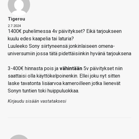
Tigerou
2.7.2024
1400€ puhelimessa 4v päivitykset? Eikä tarjoukseen
kuulu edes kaapelia tai laturia?
Luuleeko Sony siirtyneensä jonkinlaiseen omena-
universumiin jossa tätä pidettäisiinkin hyvänä tarjouksena
3-400€ hinnasta pois ja
vähintään
5v päivitykset niin
saattaisi olla käyttökelpoinenkin. Ellei joku nyt sitten
laske tavatonta lisäarvoa kameroilleen jotka lienevät
Sonyn tuntien toki huippuluokkaa.
Kirjaudu sisään vastataksesi