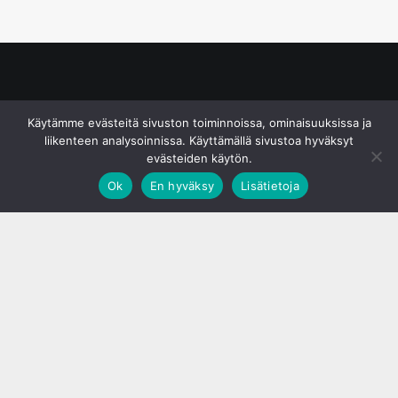
© S&J Media Oy
Käytämme evästeitä sivuston toiminnoissa, ominaisuuksissa ja
liikenteen analysoinnissa. Käyttämällä sivustoa hyväksyt
evästeiden käytön.
Ok
En hyväksy
Lisätietoja
;