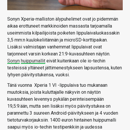
Sonyn Xperia-malliston älypuhelimet ovat jo pidemmän
aikaa erottuneet markkinoiden massasta tarjoamalla
useimmista kilpailijoista poiketen lippulaivaluokassakin
3,5 mm:n kuulokeliitännän ja microSD-korttipaikan.
Lisäksi valmistajan vanhemmat lippulaivat ovat
tarjonneet varsin korkean 21:9-kuvasuhteen näytön.
Sonyn
huippumallit
eivät kuitenkaan ole io-techin
testeissä yltäneet jättimenestykseen lapsustensa, kuten
lyhyen päivitystukensa, vuoksi.
Tänä vuonna Xperia 1 VI -lippulaiva tuo mukanaan
muutoksia, joista kuluttajalle näkyvin on näytön
kuvasuhteen levennys pykälän perinteisempään
19,5:9:ään, mutta sen lisäksi myös päivitystukea on
parannettu 3 suureen Android-päivitykseen ja 4 vuoden
tietoturvakorjauksiin. 1400 euron hintainen huippumalli
saapui myös io-techin testipenkkiin ja uudessa