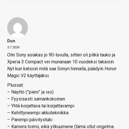
Dun
3.7.2024
Olin Sony asiakas jo 90-luvulla, sitten oli pitkä tauko ja
Xperia 3 Compact vei munanaan 10 vuodeksi takaisin.
Nyt kun katsoin mitä saa Sonyn hinnalla, päädyin Honor
Magic V2 käyttäjäksi.
Plussat:
– Näyttö (”pieni” ja iso)
– Fyysisesti samankokoinen
– Yhtä korjattava tai korjattavampi
– Kehittyneempi akkutekniikka
– Parempi päivitystuki
– Kamera toimii, eikä ylikuumene (tämä ollut ongelma