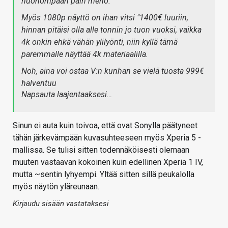
huonompaan päin meno.
Myös 1080p näyttö on ihan vitsi "1400€ luuriin,
hinnan pitäisi olla alle tonnin jo tuon vuoksi, vaikka
4k onkin ehkä vähän ylilyönti, niin kyllä tämä
paremmalle näyttää 4k materiaalilla.
Noh, aina voi ostaa V:n kunhan se vielä tuosta 999€
halventuu
Napsauta laajentaaksesi…
Sinun ei auta kuin toivoa, että ovat Sonylla päätyneet
tähän järkevämpään kuvasuhteeseen myös Xperia 5 -
mallissa. Se tulisi sitten todennäköisesti olemaan
muuten vastaavan kokoinen kuin edellinen Xperia 1 IV,
mutta ~sentin lyhyempi. Yltää sitten sillä peukalolla
myös näytön yläreunaan.
Kirjaudu sisään vastataksesi