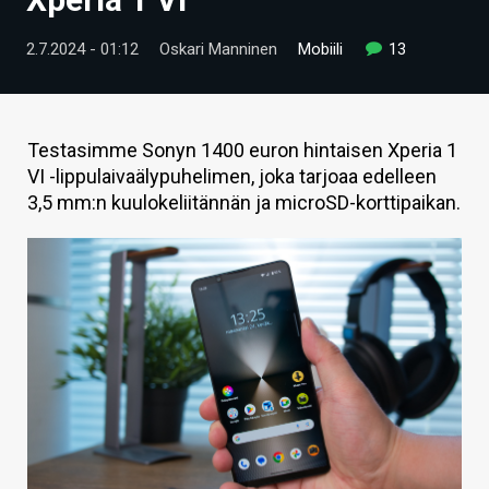
ARTIKKELIT
2.7.2024 - 01:12
Oskari Manninen
Mobiili
13
VIDEOT
TECHBBS
Testasimme Sonyn 1400 euron hintaisen Xperia 1
TIETOA
VI -lippulaivaälypuhelimen, joka tarjoaa edelleen
3,5 mm:n kuulokeliitännän ja microSD-korttipaikan.
HINTA.FI
KAUPPA
VAIHDA TEEMA
HAKU