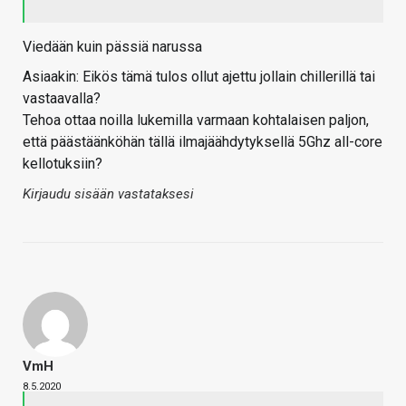
Viedään kuin pässiä narussa
Asiaakin: Eikös tämä tulos ollut ajettu jollain chillerillä tai
vastaavalla?
Tehoa ottaa noilla lukemilla varmaan kohtalaisen paljon,
että päästäänköhän tällä ilmajäähdytyksellä 5Ghz all-core
kellotuksiin?
Kirjaudu sisään vastataksesi
VmH
8.5.2020