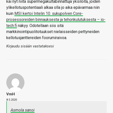
kai nyt niitä supermegakultabinnattuja yksilöitä, joiden
ylikellotuspotentiaali alkaa olla jo aika epävarmaa niin
kuin
MSI kertoi Intelin 10. sukupolven Core-
prosessoreiden binnauksesta ja tehonkulutuksesta – io-
tech.fi
näkyy. Odotellaan siis sitä
markkinointipuolitotuukset nielaisseiden pettyneiden
kellotusjanttereiden foorumiraivoa.
Kirjaudu sisään vastataksesi
VmH
8.5.2020
Asmola sanoi