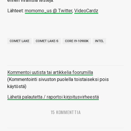
ennen virallisia testejä.
Lähteet:
momomo_us @ Twitter
,
VideoCardz
COMET LAKE
COMET LAKE-S
CORE I9-10900K
INTEL
Kommentoi uutista tai artikkelia foorumilla
(Kommentointi sivuston puolella toistaiseksi pois
käytöstä)
Lähetä palautetta / raportoi kirjoitusvirheestä
15 KOMMENTTIA