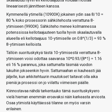
skaalautuu hyvin eli kellotaajuutta voidaan nostaa
lineaarisesti jännitteen kanssa.
Kymmenellä ytimellä (10900K) jokainen ydin saa 8/10 =
80 % koko prosessorin sähkötehosta verrattuna 8-
ytimiseen (9900K). Sähköteho menee kolmannessa
potenssissa kellotaajuuteen tuolla hyvin skaalautuvalla
alueella eli kellotaajuus 10-ytimiselle on 0.8^(1/3) = 93 %
8-ytimisen kelloista.
Tällöin suorituskykyä tästä 10-ytimisestä verrattuna 8-
ytimiseen voisi odottaa saavansa 10*0.93/(8*1) = 1.16
eli 16 % parannus, joka sattumalta täsmää vuodon
lukuihin jokseenkin hyvin. Sattumaahan ei kauheasti jää
jäljelle, kun arkkitehtuurin muutokset taitavat olla aika
pieniä ja prosessi on jo viilattu viimeisen päälle.
Kiinnostavaa nähdä tarkentuuko tämä suorituskykyero
vielä hieman enemmän eroavaksi näin karkeasta arviosta.
Osaa ytimistä käyttäessä tilanne on myös varsin
erilainen.