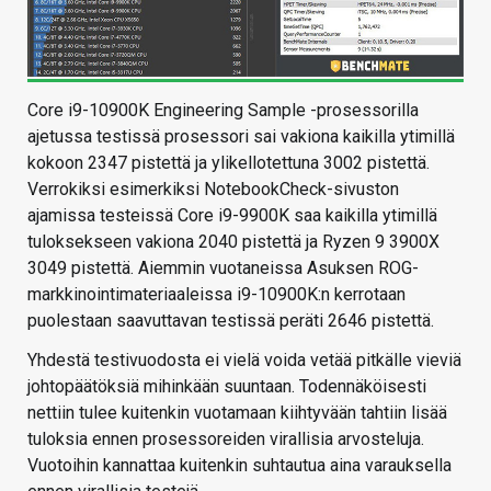
Core i9-10900K Engineering Sample -prosessorilla
ajetussa testissä prosessori sai vakiona kaikilla ytimillä
kokoon 2347 pistettä ja ylikellotettuna 3002 pistettä.
Verrokiksi esimerkiksi NotebookCheck-sivuston
ajamissa testeissä Core i9-9900K saa kaikilla ytimillä
tuloksekseen vakiona 2040 pistettä ja Ryzen 9 3900X
3049 pistettä. Aiemmin vuotaneissa Asuksen ROG-
markkinointimateriaaleissa i9-10900K:n kerrotaan
puolestaan saavuttavan testissä peräti 2646 pistettä.
Yhdestä testivuodosta ei vielä voida vetää pitkälle vieviä
johtopäätöksiä mihinkään suuntaan. Todennäköisesti
nettiin tulee kuitenkin vuotamaan kiihtyvään tahtiin lisää
tuloksia ennen prosessoreiden virallisia arvosteluja.
Vuotoihin kannattaa kuitenkin suhtautua aina varauksella