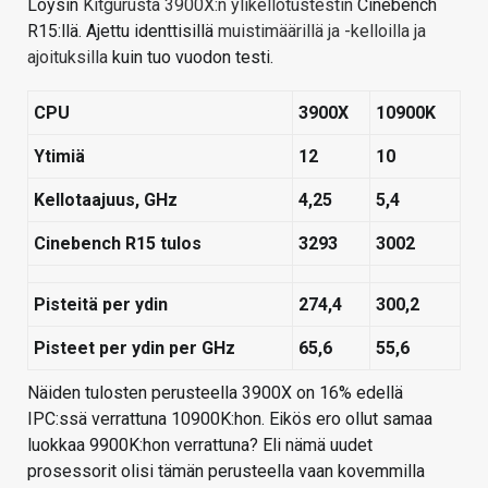
Löysin
Kitgurusta 3900X:n ylikellotustestin
Cinebench
R15:llä. Ajettu identtisillä
muistimäärillä ja -kelloilla ja
ajoituksilla
kuin tuo vuodon testi.
CPU
3900X
10900K
Ytimiä
12
10
Kellotaajuus, GHz
4,25
5,4
Cinebench R15 tulos
3293
3002
Pisteitä per ydin
274,4
300,2
Pisteet per ydin per GHz
65,6
55,6
Näiden tulosten perusteella 3900X on 16% edellä
IPC:ssä verrattuna 10900K:hon. Eikös ero ollut samaa
luokkaa 9900K:hon verrattuna? Eli nämä uudet
prosessorit olisi tämän perusteella vaan kovemmilla