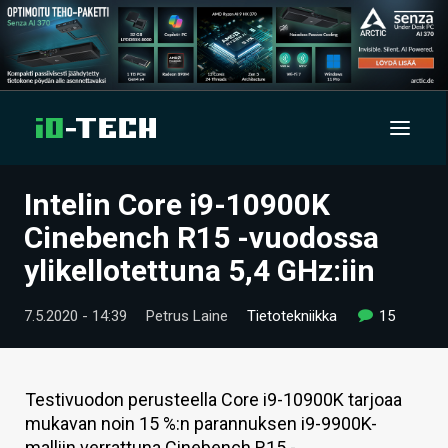
Intelin Core i9-10900K
UUTISET
Cinebench R15 -vuodossa
ARTIKKELIT
ylikellotettuna 5,4 GHz:iin
VIDEOT
7.5.2020 - 14:39
Petrus Laine
Tietotekniikka
15
TECHBBS
TIETOA
Testivuodon perusteella Core i9-10900K tarjoaa
mukavan noin 15 %:n parannuksen i9-9900K-
HINTA.FI
malliin verrattuna Cinebench R15 -