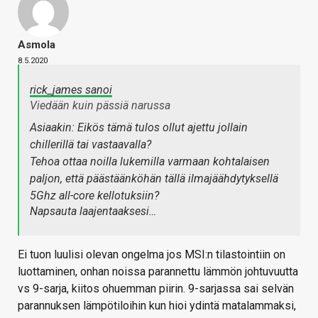
Asmola
8.5.2020
rick_james sanoi
Viedään kuin pässiä narussa
Asiaakin: Eikös tämä tulos ollut ajettu jollain
chillerillä tai vastaavalla?
Tehoa ottaa noilla lukemilla varmaan kohtalaisen
paljon, että päästäänköhän tällä ilmajäähdytyksellä
5Ghz all-core kellotuksiin?
Napsauta laajentaaksesi…
Ei tuon luulisi olevan ongelma jos MSI:n tilastointiin on
luottaminen, onhan noissa parannettu lämmön johtuvuutta
vs 9-sarja, kiitos ohuemman piirin. 9-sarjassa sai selvän
parannuksen lämpötiloihin kun hioi ydintä matalammaksi,