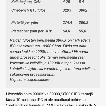
Kellotaajuus, GHz
4,25
5,4
Cinebench R15 tulos
3293
3002
Pisteitä per ydin
274,4
300,2
Pisteet per ydin per GHz
64,6
55,6
Näiden tulosten perusteella 3900X on 16% edellä
IPC:ssä verrattuna 10900K:hon. Eikös ero ollut
samaa luokkaa 9900K:hon verrattuna? Eli nämä
uudet prosessorit olisi tämän perusteella vaan
kovemmilla kelloilla ja 10900K:n tapauksessa
kahdella lisäytimellä varustettuja verrattuna edellisen
sukupolven prosessoreihin.
Napsauta laajentaaksesi…
Löytyyhän noita 9900K vs 3900X/3700X IPC-testejä,
tässä 10-sarjassa IPC ei ole muuttunut mihinkään.
Cinebench on tunnetusti AMD:lle kova laji, siinäkin IPC-