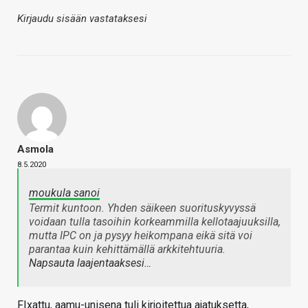
Kirjaudu sisään vastataksesi
Asmola
8.5.2020
moukula sanoi
Termit kuntoon. Yhden säikeen suorituskyvyssä
voidaan tulla tasoihin korkeammilla kellotaajuuksilla,
mutta IPC on ja pysyy heikompana eikä sitä voi
parantaa kuin kehittämällä arkkitehtuuria.
Napsauta laajentaaksesi…
FIxattu, aamu-unisena tuli kirjoitettua ajatuksetta,