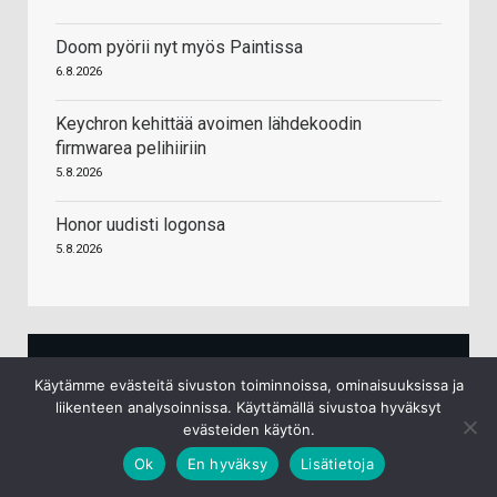
Doom pyörii nyt myös Paintissa
6.8.2026
Keychron kehittää avoimen lähdekoodin
firmwarea pelihiiriin
5.8.2026
Honor uudisti logonsa
5.8.2026
Käytämme evästeitä sivuston toiminnoissa, ominaisuuksissa ja
liikenteen analysoinnissa. Käyttämällä sivustoa hyväksyt
evästeiden käytön.
Palit GeForce RTX 5060 Infinity 2 OC NVIDIA 8
GB GDDR7
Ok
En hyväksy
Lisätietoja
449,90 €