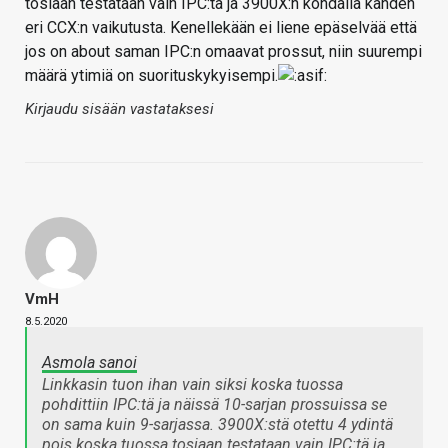
tosiaan testataan vain IPC:tä ja 3900X:n kohdalla kahden
eri CCX:n vaikutusta. Kenellekään ei liene epäselvää että
jos on about saman IPC:n omaavat prossut, niin suurempi
määrä ytimiä on suorituskykyisempi.
Kirjaudu sisään vastataksesi
VmH
8.5.2020
Asmola sanoi
Linkkasin tuon ihan vain siksi koska tuossa
pohdittiin IPC:tä ja näissä 10-sarjan prossuissa se
on sama kuin 9-sarjassa. 3900X:stä otettu 4 ydintä
pois koska tuossa tosiaan testataan vain IPC:tä ja