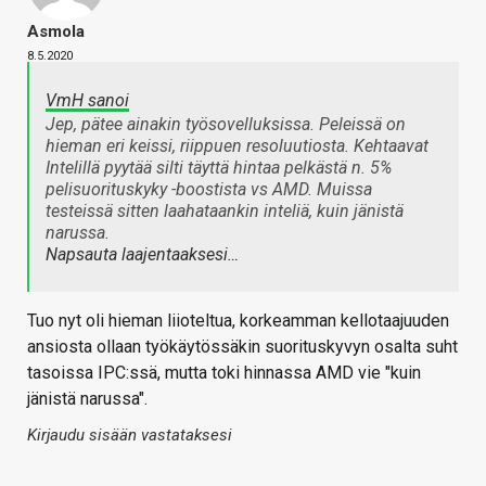
Asmola
8.5.2020
VmH sanoi
Jep, pätee ainakin työsovelluksissa. Peleissä on
hieman eri keissi, riippuen resoluutiosta. Kehtaavat
Intelillä pyytää silti täyttä hintaa pelkästä n. 5%
pelisuorituskyky -boostista vs AMD. Muissa
testeissä sitten laahataankin inteliä, kuin jänistä
narussa.
Napsauta laajentaaksesi…
Tuo nyt oli hieman liioteltua, korkeamman kellotaajuuden
ansiosta ollaan työkäytössäkin suorituskyvyn osalta suht
tasoissa IPC:ssä, mutta toki hinnassa AMD vie "kuin
jänistä narussa".
Kirjaudu sisään vastataksesi