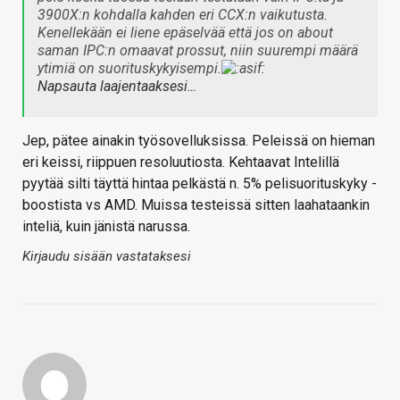
3900X:n kohdalla kahden eri CCX:n vaikutusta.
Kenellekään ei liene epäselvää että jos on about
saman IPC:n omaavat prossut, niin suurempi määrä
ytimiä on suorituskykyisempi.
Napsauta laajentaaksesi…
Jep, pätee ainakin työsovelluksissa. Peleissä on hieman
eri keissi, riippuen resoluutiosta. Kehtaavat Intelillä
pyytää silti täyttä hintaa pelkästä n. 5% pelisuorituskyky -
boostista vs AMD. Muissa testeissä sitten laahataankin
inteliä, kuin jänistä narussa.
Kirjaudu sisään vastataksesi