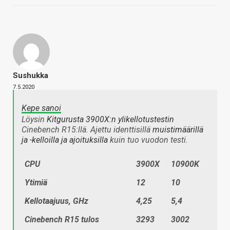
Sushukka
7.5.2020
Kepe sanoi
Löysin
Kitgurusta 3900X:n ylikellotustestin
Cinebench R15:llä. Ajettu identtisillä
muistimäärillä
ja -kelloilla ja ajoituksilla
kuin tuo vuodon testi.
CPU
3900X
10900K
Ytimiä
12
10
Kellotaajuus, GHz
4,25
5,4
Cinebench R15 tulos
3293
3002