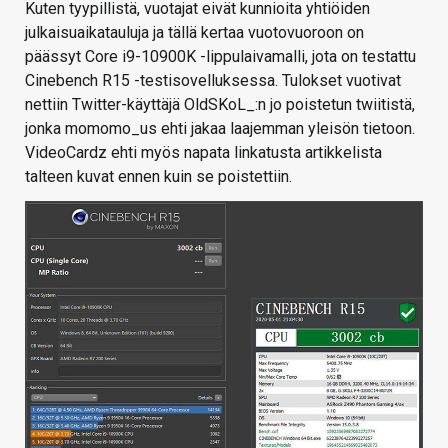
Kuten tyypillistä, vuotajat eivät kunnioita yhtiöiden
julkaisuaikatauluja ja tällä kertaa vuotovuoroon on
päässyt Core i9-10900K -lippulaivamalli, jota on testattu
Cinebench R15 -testisovelluksessa. Tulokset vuotivat
nettiin Twitter-käyttäjä OldSKoL_:n jo poistetun twiitistä,
jonka momomo_us ehti jakaa laajemman yleisön tietoon.
VideoCardz ehti myös napata linkatusta artikkelista
talteen kuvat ennen kuin se poistettiin.