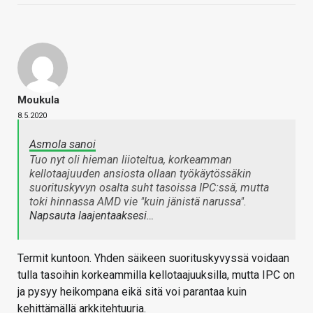
Moukula
8.5.2020
Asmola sanoi
Tuo nyt oli hieman liioteltua, korkeamman
kellotaajuuden ansiosta ollaan työkäytössäkin
suorituskyvyn osalta suht tasoissa IPC:ssä, mutta
toki hinnassa AMD vie "kuin jänistä narussa".
Napsauta laajentaaksesi…
Termit kuntoon. Yhden säikeen suorituskyvyssä voidaan
tulla tasoihin korkeammilla kellotaajuuksilla, mutta IPC on
ja pysyy heikompana eikä sitä voi parantaa kuin
kehittämällä arkkitehtuuria.