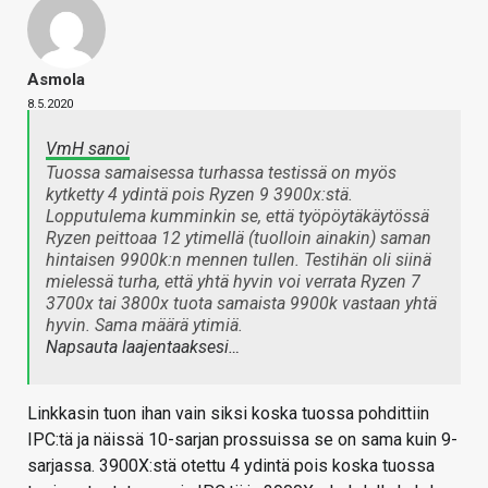
Asmola
8.5.2020
VmH sanoi
Tuossa samaisessa turhassa testissä on myös
kytketty 4 ydintä pois Ryzen 9 3900x:stä.
Lopputulema kumminkin se, että työpöytäkäytössä
Ryzen peittoaa 12 ytimellä (tuolloin ainakin) saman
hintaisen 9900k:n mennen tullen. Testihän oli siinä
mielessä turha, että yhtä hyvin voi verrata Ryzen 7
3700x tai 3800x tuota samaista 9900k vastaan yhtä
hyvin. Sama määrä ytimiä.
Napsauta laajentaaksesi…
Linkkasin tuon ihan vain siksi koska tuossa pohdittiin
IPC:tä ja näissä 10-sarjan prossuissa se on sama kuin 9-
sarjassa. 3900X:stä otettu 4 ydintä pois koska tuossa