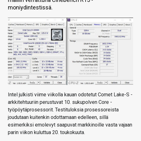
moniydintestissä.
KAUPPA
VAIHDA TEEMA
HAKU
Intel julkisti viime viikolla kauan odotetut Comet Lake-S -
arkkitehtuuriin perustuvat 10. sukupolven Core -
työpöytäprosessorit. Testituloksia prosessoreista
joudutaan kuitenkin odottamaan edelleen, sillä
esimerkiksi emolevyt saapuvat markkinoille vasta vajaan
parin viikon kuluttua 20. toukokuuta.