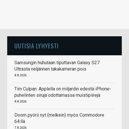
UUTISIA LYHYESTI
Samsungin huhutaan tiputtavan Galaxy S27
Ultrasta neljännen takakameran pois
8.8.2026
Tim Culpan: Applella on miljardin edestä iPhone-
puhelinten siruja odottamassa muistipiirejä
8.8.2026
Doom pyörii nyt (melkein) myös Commodore
64:llä
7.8.2026