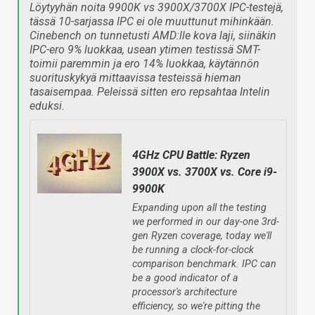
Löytyyhän noita 9900K vs 3900X/3700X IPC-testejä,
tässä 10-sarjassa IPC ei ole muuttunut mihinkään.
Cinebench on tunnetusti AMD:lle kova laji, siinäkin
IPC-ero 9% luokkaa, usean ytimen testissä SMT-
toimii paremmin ja ero 14% luokkaa, käytännön
suorituskykyä mittaavissa testeissä hieman
tasaisempaa. Peleissä sitten ero repsahtaa Intelin
eduksi.
4GHz CPU Battle: Ryzen
3900X vs. 3700X vs. Core i9-
9900K
Expanding upon all the testing
we performed in our day-one 3rd-
gen Ryzen coverage, today we'll
be running a clock-for-clock
comparison benchmark. IPC can
be a good indicator of a
processor's architecture
efficiency, so we're pitting the