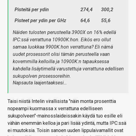
Pisteitä per ydin
274,4
300,2
Pisteet per ydin per GHz
64,6
55,6
Näiden tulosten perusteella 3900X on 16% edellä
IPC:ssä verrattuna 10900K:hon. Eikös ero ollut
samaa luokkaa 9900K:hon verrattuna? Eli nämä
uudet prosessorit olisi tämän perusteella vaan
kovemmilla kelloilla ja 10900K:n tapauksessa
kahdella lisäytimellä varustettuja verrattuna edellisen
sukupolven prosessoreihin.
Napsauta laajentaaksesi…
Taisi niistä Intelin virallisista "näin monta prosenttia
nopeampi kuormassa x verrattuna edelliseen
sukupolveen"-mainosslaideissakin käydä tuo esille eli
vähän enemmän kelloa ja pari lisää ydintä, mutta IPC:ssä
ei muutoksia. Toisin sanoen uuden lippulaivamallit ovat