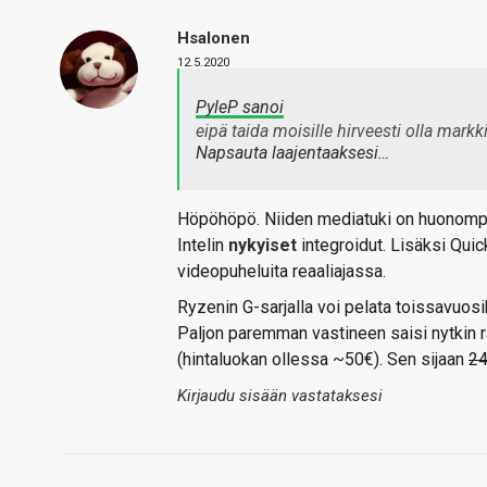
Hsalonen
12.5.2020
PyleP sanoi
eipä taida moisille hirveesti olla mark
Napsauta laajentaaksesi…
Höpöhöpö. Niiden mediatuki on huonompi, 
Intelin
nykyiset
integroidut. Lisäksi Quick
videopuheluita reaaliajassa.
Ryzenin G-sarjalla voi pelata toissavuosi
Paljon paremman vastineen saisi nytkin rah
(hintaluokan ollessa ~50€). Sen sijaan
24
Kirjaudu sisään vastataksesi