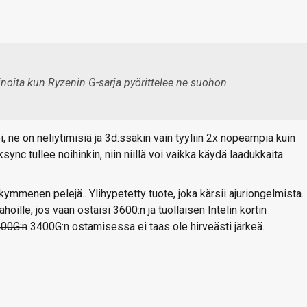
kinoita kun Ryzenin G-sarja pyörittelee ne suohon.
ne on neliytimisiä ja 3d:ssäkin vain tyyliin 2x nopeampia kuin
sync tullee noihinkin, niin niillä voi vaikka käydä laadukkaita
kymmenen pelejä.. Ylihypetetty tuote, joka kärsii ajuriongelmista.
oille, jos vaan ostaisi 3600:n ja tuollaisen Intelin kortin
00G:n
3400G:n ostamisessa ei taas ole hirveästi järkeä.