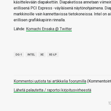
käsittelevään diapakettiin. Diapaketissa annetaan viimeine
erillisenä PCI Express -väyläisenä näytönohjaimena. Dia
markkinoille vain kannettavissa tietokoneissa. Intel on a
erillisen grafiikkapiirin rinnalla.
Lähde:
Komachi Ensaka @ Twitter
DG-1
INTEL
XE
XE-LP
Kommentoi uutista tai artikkelia foorumilla
(Kommentointi 
Lähetä palautetta / raportoi kirjoitusvirheestä
1