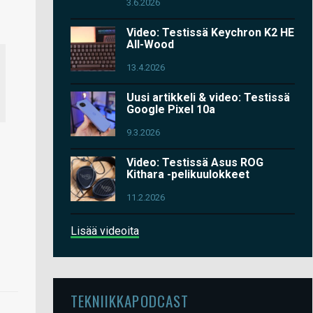
3.6.2026
Video: Testissä Keychron K2 HE
All-Wood
13.4.2026
Uusi artikkeli & video: Testissä
Google Pixel 10a
9.3.2026
Video: Testissä Asus ROG
Kithara -pelikuulokkeet
11.2.2026
Lisää videoita
TEKNIIKKAPODCAST