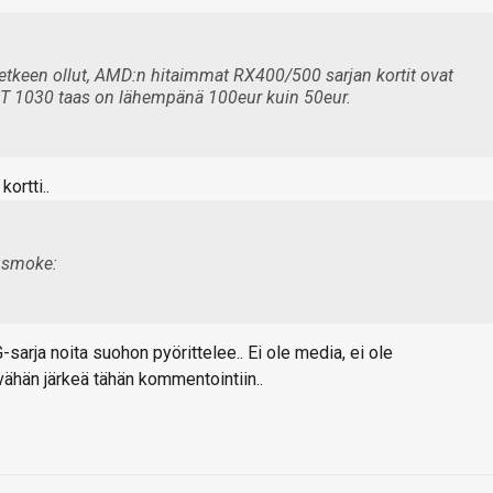
hetkeen ollut, AMD:n hitaimmat RX400/500 sarjan kortit ovat
 GT 1030 taas on lähempänä 100eur kuin 50eur.
ortti..
sarja noita suohon pyörittelee.. Ei ole media, ei ole
vähän järkeä tähän kommentointiin..