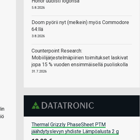
Honor uudisti logonsa
5.8.2026
Doom pyörii nyt (melkein) myös Commodore
64:llä
3.8.2026
Counterpoint Research:
Mobiilijärjestelmäpiirien toimitukset laskivat
jopa 15 % vuoden ensimmäisellä puoliskolla
31.7.2026
in
iö
Thermal Grizzly PhaseSheet PTM
jäähdytyslevyn yhdiste Lämpöalusta 2 g