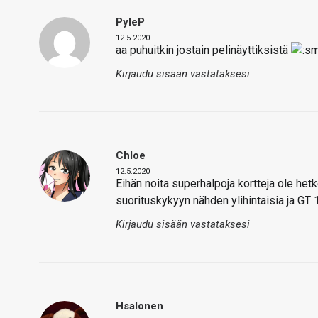
PyleP
12.5.2020
aa puhuitkin jostain pelinäyttiksistä
Kirjaudu sisään vastataksesi
Chloe
12.5.2020
Eihän noita superhalpoja kortteja ole het
suorituskykyyn nähden ylihintaisia ja GT
Kirjaudu sisään vastataksesi
Hsalonen