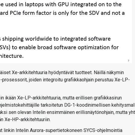
äiset Xe-arkkitehtuuria hyödyntävät tuotteet. Näillä näkymin
rosessorit, joiden integroitu grafiikkaohjain perustuu Xe-LP-
n ikään Xe-LP-arkkitehtuuria, mutta erillisen grafiikkasirun
elmistokehittäjille tarkoitetun DG-1-koodinimellisen kehitysmall
si sen olevan Intelin ensimmäinen erillisnäytönohjain, mutta yht
än Xe-HP-arkkitehtuuriin.
ut linkin Intelin Aurora-supertietokoneen SYCS-ohjelmointia