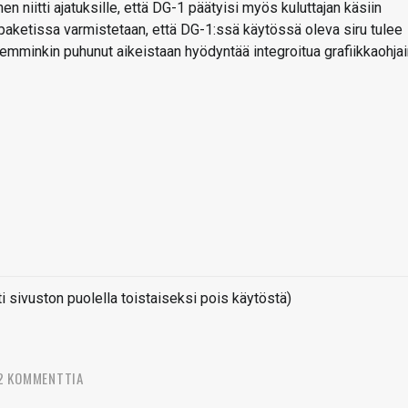
n niitti ajatuksille, että DG-1 päätyisi myös kuluttajan käsiin
paketissa varmistetaan, että DG-1:ssä käytössä oleva siru tulee
iemminkin puhunut aikeistaan hyödyntää integroitua grafiikkaohjai
sivuston puolella toistaiseksi pois käytöstä)
2 KOMMENTTIA