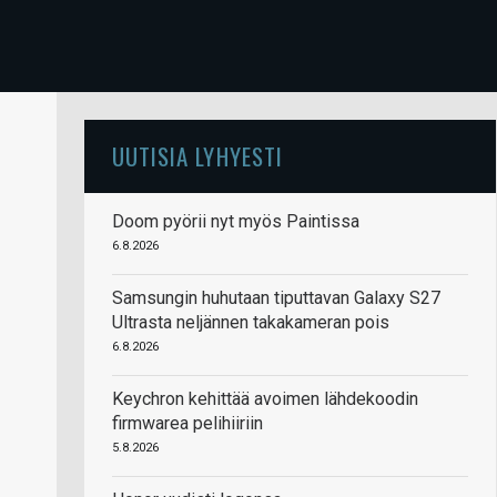
UUTISIA LYHYESTI
Doom pyörii nyt myös Paintissa
6.8.2026
Samsungin huhutaan tiputtavan Galaxy S27
Ultrasta neljännen takakameran pois
6.8.2026
Keychron kehittää avoimen lähdekoodin
firmwarea pelihiiriin
5.8.2026