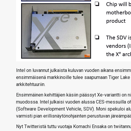
Intel on luvannut julkaista kuluvan vuoden aikana ensimm
ensimmäisenä markkinoille tulee saapumaan Tiger Lake -p
arkkitehtuuriin.
Ensimmäinen kehittäjien käsiin päässyt Xe-variantti on nii
muodossa. Intel julkaisi vuoden alussa CES-messuilla ohj
(Software Development Vehicle, SDV). Moni spekuloi aluk
varmisti pian erillisnäytönohjainten perustuvan järeämpä
Nyt Twitteristä tuttu vuotaja Komachi Ensaka on twiitann