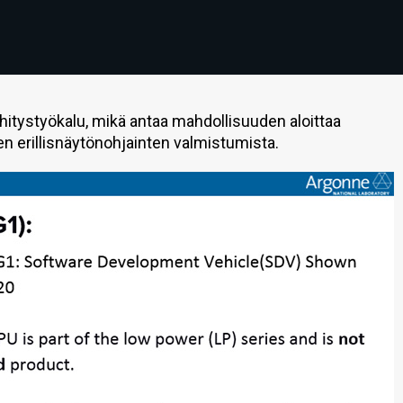
ehitystyökalu, mikä antaa mahdollisuuden aloittaa
en erillisnäytönohjainten valmistumista.