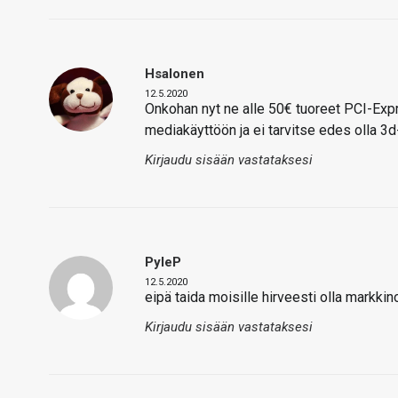
Hsalonen
12.5.2020
Onkohan nyt ne alle 50€ tuoreet PCI-Exp
mediakäyttöön ja ei tarvitse edes olla 3d
Kirjaudu sisään vastataksesi
PyleP
12.5.2020
eipä taida moisille hirveesti olla markki
Kirjaudu sisään vastataksesi