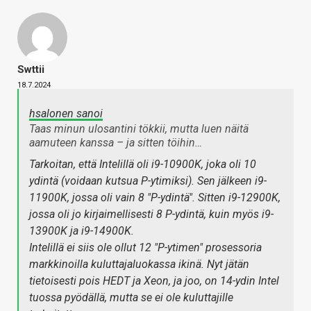
Swttii
18.7.2024
hsalonen sanoi
Taas minun ulosantini tökkii, mutta luen näitä
aamuteen kanssa – ja sitten töihin…
Tarkoitan, että Intelillä oli i9-10900K, joka oli 10
ydintä (voidaan kutsua P-ytimiksi). Sen jälkeen i9-
11900K, jossa oli vain 8 "P-ydintä". Sitten i9-12900K,
jossa oli jo kirjaimellisesti 8 P-ydintä, kuin myös i9-
13900K ja i9-14900K.
Intelillä ei siis ole ollut 12 "P-ytimen" prosessoria
markkinoilla kuluttajaluokassa ikinä. Nyt jätän
tietoisesti pois HEDT ja Xeon, ja joo, on 14-ydin Intel
tuossa pyödällä, mutta se ei ole kuluttajille