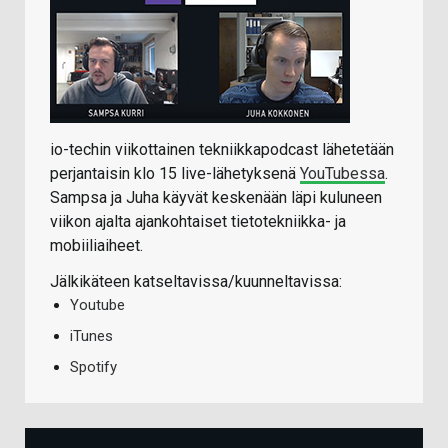
io-techin viikottainen tekniikkapodcast lähetetään
perjantaisin klo 15 live-lähetyksenä
YouTubessa
.
Sampsa ja Juha käyvät keskenään läpi kuluneen
viikon ajalta ajankohtaiset tietotekniikka- ja
mobiiliaiheet.
Jälkikäteen katseltavissa/kuunneltavissa:
Youtube
iTunes
Spotify