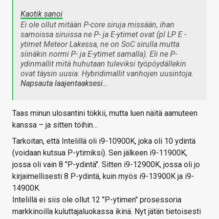
Kaotik sanoi
Ei ole ollut mitään P-core siruja missään, ihan
samoissa siruissa ne P- ja E-ytimet ovat (pl LP E -
ytimet Meteor Lakessa, ne on SoC sirulla mutta
siinäkin normi P- ja E-ytimet samalla). Eli ne P-
ydinmallit mitä huhutaan tuleviksi työpöydällekin
ovat täysin uusia. Hybridimallit vanhojen uusintoja.
Napsauta laajentaaksesi…
Taas minun ulosantini tökkii, mutta luen näitä aamuteen
kanssa – ja sitten töihin…
Tarkoitan, että Intelillä oli i9-10900K, joka oli 10 ydintä
(voidaan kutsua P-ytimiksi). Sen jälkeen i9-11900K,
jossa oli vain 8 "P-ydintä". Sitten i9-12900K, jossa oli jo
kirjaimellisesti 8 P-ydintä, kuin myös i9-13900K ja i9-
14900K.
Intelillä ei siis ole ollut 12 "P-ytimen" prosessoria
markkinoilla kuluttajaluokassa ikinä. Nyt jätän tietoisesti