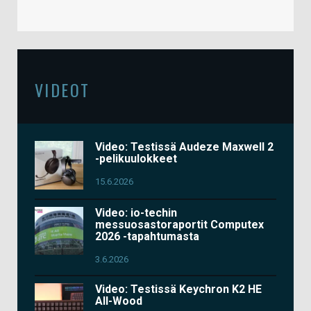
VIDEOT
Video: Testissä Audeze Maxwell 2
-pelikuulokkeet
15.6.2026
Video: io-techin
messuosastoraportit Computex
2026 -tapahtumasta
3.6.2026
Video: Testissä Keychron K2 HE
All-Wood