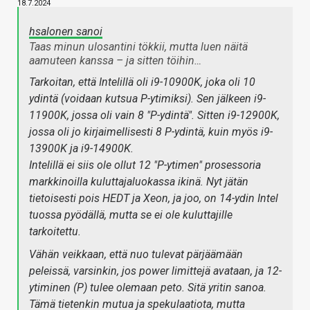
18.7.2024
hsalonen sanoi
Taas minun ulosantini tökkii, mutta luen näitä
aamuteen kanssa – ja sitten töihin…
Tarkoitan, että Intelillä oli i9-10900K, joka oli 10
ydintä (voidaan kutsua P-ytimiksi). Sen jälkeen i9-
11900K, jossa oli vain 8 "P-ydintä". Sitten i9-12900K,
jossa oli jo kirjaimellisesti 8 P-ydintä, kuin myös i9-
13900K ja i9-14900K.
Intelillä ei siis ole ollut 12 "P-ytimen" prosessoria
markkinoilla kuluttajaluokassa ikinä. Nyt jätän
tietoisesti pois HEDT ja Xeon, ja joo, on 14-ydin Intel
tuossa pyödällä, mutta se ei ole kuluttajille
tarkoitettu.
Vähän veikkaan, että nuo tulevat pärjäämään
peleissä, varsinkin, jos power limittejä avataan, ja 12-
ytiminen (P) tulee olemaan peto. Sitä yritin sanoa.
Tämä tietenkin mutua ja spekulaatiota, mutta