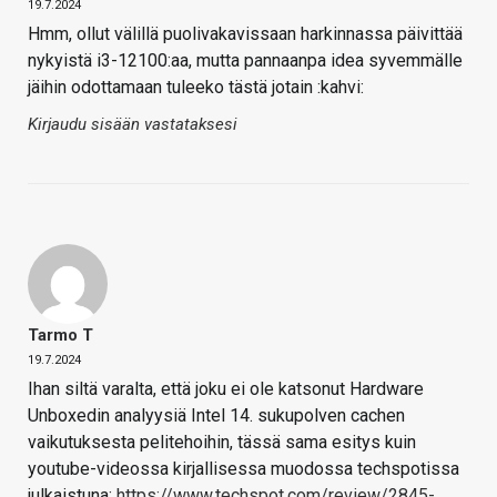
19.7.2024
Hmm, ollut välillä puolivakavissaan harkinnassa päivittää
nykyistä i3-12100:aa, mutta pannaanpa idea syvemmälle
jäihin odottamaan tuleeko tästä jotain :kahvi:
Kirjaudu sisään vastataksesi
Tarmo T
19.7.2024
Ihan siltä varalta, että joku ei ole katsonut Hardware
Unboxedin analyysiä Intel 14. sukupolven cachen
vaikutuksesta pelitehoihin, tässä sama esitys kuin
youtube-videossa kirjallisessa muodossa techspotissa
julkaistuna:
https://www.techspot.com/review/2845-