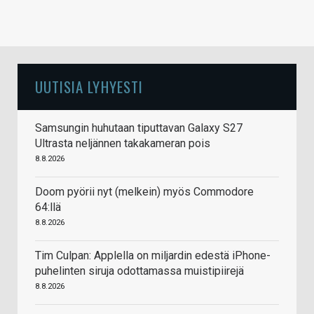
UUTISIA LYHYESTI
Samsungin huhutaan tiputtavan Galaxy S27
Ultrasta neljännen takakameran pois
8.8.2026
Doom pyörii nyt (melkein) myös Commodore
64:llä
8.8.2026
Tim Culpan: Applella on miljardin edestä iPhone-
puhelinten siruja odottamassa muistipiirejä
8.8.2026