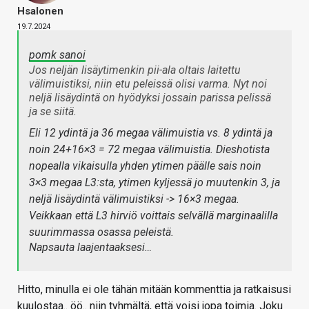
Hsalonen
19.7.2024
pomk sanoi
Jos neljän lisäytimenkin pii-ala oltais laitettu
välimuistiksi, niin etu peleissä olisi varma. Nyt noi
neljä lisäydintä on hyödyksi jossain parissa pelissä
ja se siitä.
Eli 12 ydintä ja 36 megaa välimuistia vs. 8 ydintä ja
noin 24+16×3 = 72 megaa välimuistia. Dieshotista
nopealla vikaisulla yhden ytimen päälle sais noin
3×3 megaa L3:sta, ytimen kyljessä jo muutenkin 3, ja
neljä lisäydintä välimuistiksi -> 16×3 megaa.
Veikkaan että L3 hirviö voittais selvällä marginaalilla
suurimmassa osassa peleistä.
Napsauta laajentaaksesi…
Hitto, minulla ei ole tähän mitään kommenttia ja ratkaisusi
kuulostaa.. öö.. niin tyhmältä, että voisi jopa toimia. Joku