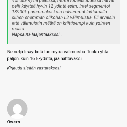
Voi olla hyviä peleissä, mutta todellisuudessa harvat
pelit käyttää hyvin 12 ydintä esim. Intel segmentoi
13900k paremmaksi kuin halvemmat laittamalla
siihen enemmän olikohan L3 välimuistia. Eli arvaisin
että välimuistin määrä on kriittisempi kuin ydinten
määrä.
Napsauta laajentaaksesi…
Ne neljä lisäydintä tuo myös välimuistia. Tuoko yhtä
paljon, kuin 16 E-ydintä, jää nähtäväksi..
Kirjaudu sisään vastataksesi
Owern