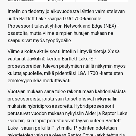
Intelin on tiedetty jo alkuvuodesta lähtien valmistelevan
uutta Bartlett Lake -sarjaa LGA1700-kannalle.
Prosessorit tulevat yhtiön Network and Edge (NEX) -
osastolta, mutta viimeisimpien huhujen mukaan ne
saapuisivat myös työpöydälle.
Viime aikoina aktiivisesti Inteliin liittyviä tietoja X:ssä
vuotanut Jaykihn0 kertoo Bartlett Lake-S -
prosessoreiden tulevan päätymään näillä näkymin myös
kuluttajapuolelle, mikä pidentäisi LGA 1700 -kantaisten
emolevyjen ikää merkittävästi.
Vuotajan mukaan sarja tulee rakentumaan kahdenlaisista
prosessoreista, joista vain toiset olisivat nykymallin
mukaisia hybridiprosessoreita. Hybridiprosessorit
perustuvat vuodon mukaan nykyisiin Alder ja Raptor Lake
-siruihin, kun loput perustuisivat täysin uuteen Bartlett
Lake -siruun pelkillä P-ytimillä. P-ydinten odotetaan
nykytietojen valossa olevan Raptor Cove -arkkitehtuuria.