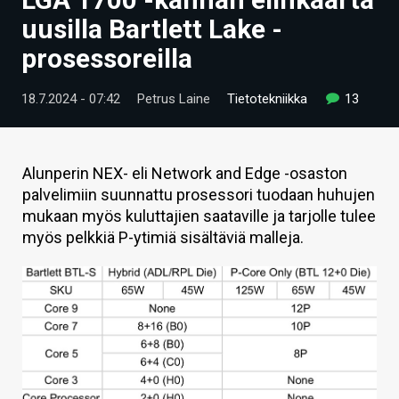
ARTIKKELIT
uusilla Bartlett Lake -
prosessoreilla
VIDEOT
TECHBBS
18.7.2024 - 07:42
Petrus Laine
Tietotekniikka
13
TIETOA
HINTA.FI
Alunperin NEX- eli Network and Edge -osaston
palvelimiin suunnattu prosessori tuodaan huhujen
KAUPPA
mukaan myös kuluttajien saataville ja tarjolle tulee
myös pelkkiä P-ytimiä sisältäviä malleja.
VAIHDA TEEMA
HAKU