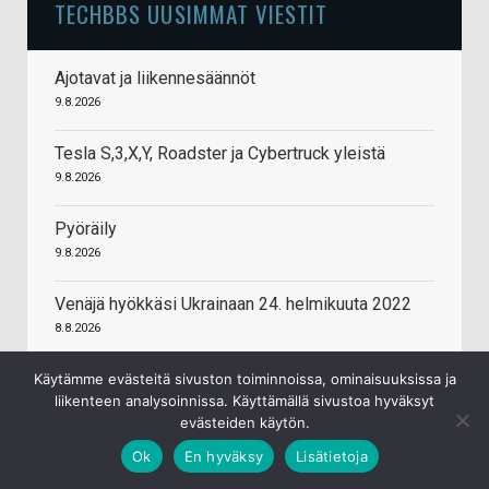
TECHBBS UUSIMMAT VIESTIT
Ajotavat ja liikennesäännöt
9.8.2026
Tesla S,3,X,Y, Roadster ja Cybertruck yleistä
9.8.2026
Pyöräily
9.8.2026
Venäjä hyökkäsi Ukrainaan 24. helmikuuta 2022
8.8.2026
Samsungin huhutaan tiputtavan Galaxy S27
Käytämme evästeitä sivuston toiminnoissa, ominaisuuksissa ja
liikenteen analysoinnissa. Käyttämällä sivustoa hyväksyt
Ultrasta neljännen takakameran pois
evästeiden käytön.
8.8.2026
Ok
En hyväksy
Lisätietoja
Rannekelloja