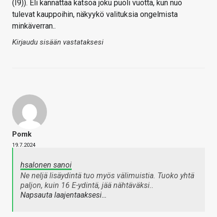
(I9)). Eli kannattaa katsoa joku puoli vuotta, kun nuo
tulevat kauppoihin, näkyykö valituksia ongelmista
minkäverran..
Kirjaudu sisään vastataksesi
Pomk
19.7.2024
hsalonen sanoi
Ne neljä lisäydintä tuo myös välimuistia. Tuoko yhtä
paljon, kuin 16 E-ydintä, jää nähtäväksi..
Napsauta laajentaaksesi…