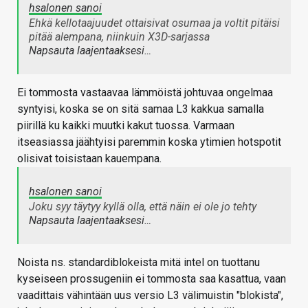
hsalonen sanoi
Ehkä kellotaajuudet ottaisivat osumaa ja voltit pitäisi
pitää alempana, niinkuin X3D-sarjassa
Napsauta laajentaaksesi…
Ei tommosta vastaavaa lämmöistä johtuvaa ongelmaa
syntyisi, koska se on sitä samaa L3 kakkua samalla
piirillä ku kaikki muutki kakut tuossa. Varmaan
itseasiassa jäähtyisi paremmin koska ytimien hotspotit
olisivat toisistaan kauempana.
hsalonen sanoi
Joku syy täytyy kyllä olla, että näin ei ole jo tehty
Napsauta laajentaaksesi…
Noista ns. standardiblokeista mitä intel on tuottanu
kyseiseen prossugeniin ei tommosta saa kasattua, vaan
vaadittais vähintään uus versio L3 välimuistin "blokista",