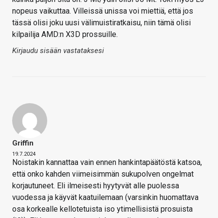
nopeus vaikuttaa. Villeissä unissa voi miettiä, että jos
tässä olisi joku uusi välimuistiratkaisu, niin tämä olisi
kilpailija AMD:n X3D prossuille.
Kirjaudu sisään vastataksesi
Griffin
19.7.2024
Noistakin kannattaa vain ennen hankintapäätöstä katsoa,
että onko kahden viimeisimmän sukupolven ongelmat
korjautuneet. Eli ilmeisesti hyytyvät alle puolessa
vuodessa ja käyvät kaatuilemaan (varsinkin huomattava
osa korkealle kellotetuista iso ytimellisistä prosuista