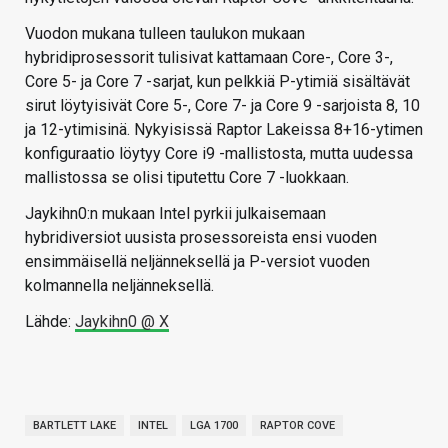
Vuodon mukana tulleen taulukon mukaan
hybridiprosessorit tulisivat kattamaan Core-, Core 3-,
Core 5- ja Core 7 -sarjat, kun pelkkiä P-ytimiä sisältävät
sirut löytyisivät Core 5-, Core 7- ja Core 9 -sarjoista 8, 10
ja 12-ytimisinä. Nykyisissä Raptor Lakeissa 8+16-ytimen
konfiguraatio löytyy Core i9 -mallistosta, mutta uudessa
mallistossa se olisi tiputettu Core 7 -luokkaan.
Jaykihn0:n mukaan Intel pyrkii julkaisemaan
hybridiversiot uusista prosessoreista ensi vuoden
ensimmäisellä neljänneksellä ja P-versiot vuoden
kolmannella neljänneksellä.
Lähde:
Jaykihn0 @ X
BARTLETT LAKE
INTEL
LGA 1700
RAPTOR COVE