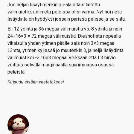
Jos neljän lisäytimenkin pii-ala oltais laitettu
välimuistiksi, niin etu peleissä olisi varma. Nyt noi neljä
lisäydintä on hyödyksi jossain parissa pelissä ja se siitä.
Eli 12 ydintä ja 36 megaa välimuistia vs. 8 ydintä ja noin
24+16×3 = 72 megaa välimuistia. Dieshotista nopealla
vikaisulla yhden ytimen päälle sais noin 3×3 megaa
L3:sta, ytimen kyljessä jo muutenkin 3, ja neljä lisäydintä
välimuistiksi -> 16×3 megaa. Veikkaan että L3 hirviö
voittais selvällä marginaalilla suurimmassa osassa
peleistä.
Kirjaudu sisään vastataksesi