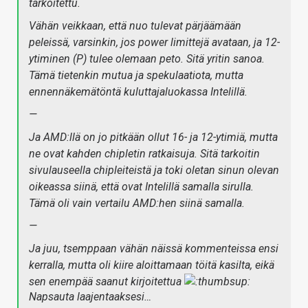
tarkoitettu.
Vähän veikkaan, että nuo tulevat pärjäämään
peleissä, varsinkin, jos power limittejä avataan, ja 12-
ytiminen (P) tulee olemaan peto. Sitä yritin sanoa.
Tämä tietenkin mutua ja spekulaatiota, mutta
ennennäkemätöntä kuluttajaluokassa Intelillä.
—
Ja AMD:llä on jo pitkään ollut 16- ja 12-ytimiä, mutta
ne ovat kahden chipletin ratkaisuja. Sitä tarkoitin
sivulauseella chipleiteistä ja toki oletan sinun olevan
oikeassa siinä, että ovat Intelillä samalla sirulla.
Tämä oli vain vertailu AMD:hen siinä samalla.
—
Ja juu, tsemppaan vähän näissä kommenteissa ensi
kerralla, mutta oli kiire aloittamaan töitä kasilta, eikä
sen enempää saanut kirjoitettua
Napsauta laajentaaksesi…