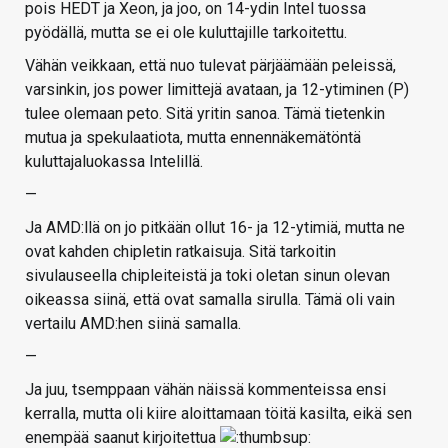
pois HEDT ja Xeon, ja joo, on 14-ydin Intel tuossa
pyödällä, mutta se ei ole kuluttajille tarkoitettu.
Vähän veikkaan, että nuo tulevat pärjäämään peleissä,
varsinkin, jos power limittejä avataan, ja 12-ytiminen (P)
tulee olemaan peto. Sitä yritin sanoa. Tämä tietenkin
mutua ja spekulaatiota, mutta ennennäkemätöntä
kuluttajaluokassa Intelillä.
—
Ja AMD:llä on jo pitkään ollut 16- ja 12-ytimiä, mutta ne
ovat kahden chipletin ratkaisuja. Sitä tarkoitin
sivulauseella chipleiteistä ja toki oletan sinun olevan
oikeassa siinä, että ovat samalla sirulla. Tämä oli vain
vertailu AMD:hen siinä samalla.
—
Ja juu, tsemppaan vähän näissä kommenteissa ensi
kerralla, mutta oli kiire aloittamaan töitä kasilta, eikä sen
enempää saanut kirjoitettua