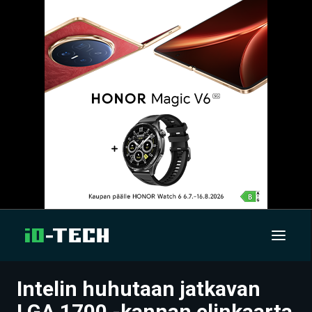
Intelin huhutaan jatkavan
UUTISET
LGA 1700 -kannan elinkaarta