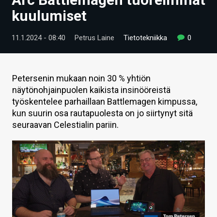
ARTIKKELIT
kuulumiset
VIDEOT
11.1.2024 - 08:40
Petrus Laine
Tietotekniikka
0
TECHBBS
TIETOA
Petersenin mukaan noin 30 % yhtiön
näytönohjainpuolen kaikista insinööreistä
HINTA.FI
työskentelee parhaillaan Battlemagen kimpussa,
kun suurin osa rautapuolesta on jo siirtynyt sitä
KAUPPA
seuraavan Celestialin pariin.
VAIHDA TEEMA
HAKU