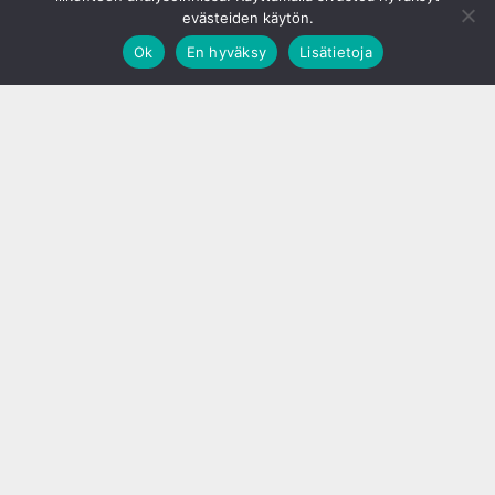
evästeiden käytön.
Ok
En hyväksy
Lisätietoja
;