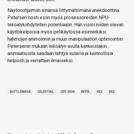
Näytönohjaimiin sinänsä liittymättömänä anekdoottina
Petersen nosti esiin myös prosessoreiden NPU-
tekoälykiihdytinten potentiaalin. Hän visioi niiden olevan
käyttökelpoisia myös pelikäytössä esimerkiksi
hahmojen animoinnin ja muun manipulaation optimointiin.
Petersenin mukaan tekoälyn avulla kankeistakin
animaatioista saadaan tehtyä sulavia ja luonnollisia
helposti ja verrattain ilmaiseksi.
BATTLEMAGE
CELESTIAL
CES 2024
INTEL
XE2
XE3