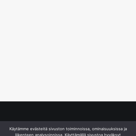
© S&J Media Oy
Käytämme evästeitä sivuston toiminnoissa, ominaisuuksissa ja
liikenteen analysoinnissa. Käyttämällä sivustoa hyväksyt