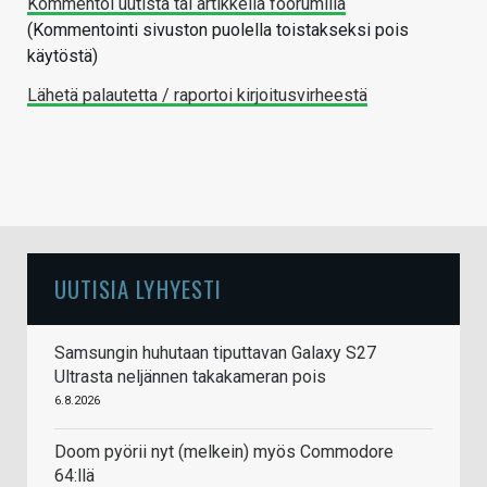
Kommentoi uutista tai artikkelia foorumilla
(Kommentointi sivuston puolella toistakseksi pois
käytöstä)
Lähetä palautetta / raportoi kirjoitusvirheestä
UUTISIA LYHYESTI
Samsungin huhutaan tiputtavan Galaxy S27
Ultrasta neljännen takakameran pois
6.8.2026
Doom pyörii nyt (melkein) myös Commodore
64:llä