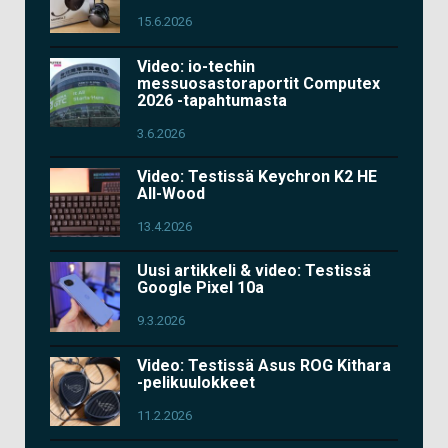
15.6.2026
Video: io-techin
messuosastoraportit Computex
2026 -tapahtumasta
3.6.2026
Video: Testissä Keychron K2 HE
All-Wood
13.4.2026
Uusi artikkeli & video: Testissä
Google Pixel 10a
9.3.2026
Video: Testissä Asus ROG Kithara
-pelikuulokkeet
11.2.2026