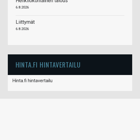
Henkilökohtainen talous
6.8.2026
Liittymät
6.8.2026
HINTA.FI HINTAVERTAILU
Hinta.fi hintavertailu