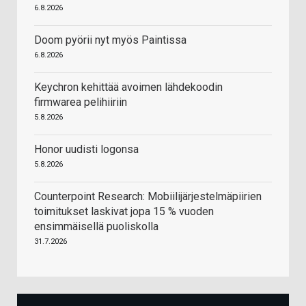
6.8.2026
Doom pyörii nyt myös Paintissa
6.8.2026
Keychron kehittää avoimen lähdekoodin
firmwarea pelihiiriin
5.8.2026
Honor uudisti logonsa
5.8.2026
Counterpoint Research: Mobiilijärjestelmäpiirien
toimitukset laskivat jopa 15 % vuoden
ensimmäisellä puoliskolla
31.7.2026