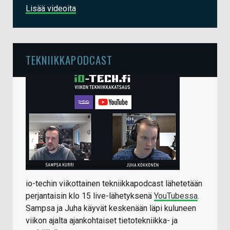
Lisää videoita
TEKNIIKKAPODCAST
io-techin viikottainen tekniikkapodcast lähetetään
perjantaisin klo 15 live-lähetyksenä
YouTubessa
.
Sampsa ja Juha käyvät keskenään läpi kuluneen
viikon ajalta ajankohtaiset tietotekniikka- ja