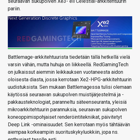
seuraavan sukupolven Xe3- eli Celestial-arkkitehtuurin
pariin.
Battlemage-arkkitehtuurista tiedetään tällä hetkellä vielä
varsin vähän, mutta huhuja on liikkeellä. RedGamingTech
on julkaissut aiemmin leikkauksen vuotaneesta aidon
oloisesta diasta, jossa kerrotaan Xe2-HPG-arkkitehtuurin
uudistuksista. Sen mukaan Battlemagessa tulisi olemaan
käytössä seuraavan sukupolven muistijärjestelmä ja -
pakkausteknologiat, paranneltu säteenseuranta, yleisiä
mikroarkkitehtuurin parannuksia, seuraavan sukupolven
koneoppimispohjaiset renderöintitekniikat, päivitetyt
Deep Link -ominaisuudet. Sen kerrotaan myös tähtäävän
aiempaa korkeampiin suorituskykyluokkiin, jopa ns.
enthusiast tasolle asti.