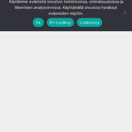
Käytämme evästeitä sivuston toiminnoissa, ominaisuuksissa ja
liikenteen analysoinnissa. Käyttämällä sivustoa hyväksyt
evästeiden käytön.
Ok
En hyväksy
Lisätietoja
;