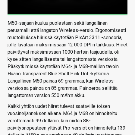
M50-sarjaan kuuluu puolestaan sekä langallinen
perusmalli että langaton Wireless-versio. Ergonomisesti
muotoilluissa hiirissä käytetään PixArt 3311 -sensoria,
jolle luvataan maksimissaan 12 000 DPI:n tarkkuus. Hiiret
päivittyvät maksimissaan 1000 hertsin taajuudella, oli
kyse sitten langallisesta tai langattomasta versiosta.
Pääkytkimissä käytetään M64- ja M68-mallien tavoin
Huano Transparent Blue Shell Pink Dot -kytkimiä.
Langallinen M50 painaa 69 grammaa, kun Wireless-
versiossa painoa on 85 grammaa. Painoeroa selittää
langattoman version 550 mAh:n akku.
Kaikki yhtiön uudet hiiret tulevat saataville toisen
vuosineljänneksen aikana. M64 ja M68 on hinnoiteltu
verottomasti 99 dollariin, kun niiden 8K-
päivitysnopeuteen yltävät Pro-versiot on hinnoiteltu 139