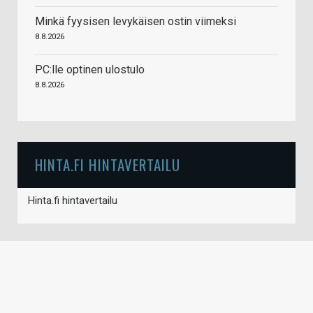
Minkä fyysisen levykäisen ostin viimeksi
8.8.2026
PC:lle optinen ulostulo
8.8.2026
HINTA.FI HINTAVERTAILU
Hinta.fi hintavertailu