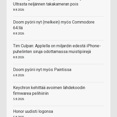
Ultrasta neljännen takakameran pois
8.8.2026
Doom pyörii nyt (melkein) myös Commodore
64:llä
8.8.2026
Tim Culpan: Applella on miljardin edestä iPhone-
puhelinten siruja odottamassa muistipiirejä
8.8.2026
Doom pyörii nyt myös Paintissa
6.8.2026
Keychron kehittää avoimen lähdekoodin
firmwarea pelihiiriin
5.8.2026
Honor uudisti logonsa