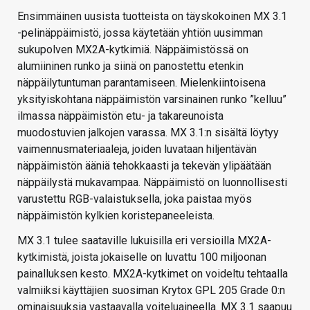
Ensimmäinen uusista tuotteista on täyskokoinen MX 3.1
-pelinäppäimistö, jossa käytetään yhtiön uusimman
sukupolven MX2A-kytkimiä. Näppäimistössä on
alumiininen runko ja siinä on panostettu etenkin
näppäilytuntuman parantamiseen. Mielenkiintoisena
yksityiskohtana näppäimistön varsinainen runko ”kelluu”
ilmassa näppäimistön etu- ja takareunoista
muodostuvien jalkojen varassa. MX 3.1:n sisältä löytyy
vaimennusmateriaaleja, joiden luvataan hiljentävän
näppäimistön ääniä tehokkaasti ja tekevän ylipäätään
näppäilystä mukavampaa. Näppäimistö on luonnollisesti
varustettu RGB-valaistuksella, joka paistaa myös
näppäimistön kylkien koristepaneeleista.
MX 3.1 tulee saataville lukuisilla eri versioilla MX2A-
kytkimistä, joista jokaiselle on luvattu 100 miljoonan
painalluksen kesto. MX2A-kytkimet on voideltu tehtaalla
valmiiksi käyttäjien suosiman Krytox GPL 205 Grade 0:n
ominaisuuksia vastaavalla voiteluaineella. MX 3.1 saapuu