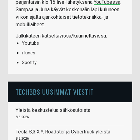
perjantaisin klo 15 live-lähetyksenä
YouTubessa
.
Sampsa ja Juha käyvät keskenään läpi kuluneen
viikon ajalta ajankohtaiset tietotekniikka- ja
mobiiliaiheet.
Jälkikäteen katseltavissa/kuunneltavissa:
Youtube
iTunes
Spotify
TECHBBS UUSIMMAT VIESTIT
Yleistä keskustelua sähköautoista
8.8.2026
Tesla S,3,X,Y, Roadster ja Cybertruck yleistä
8.8.2026