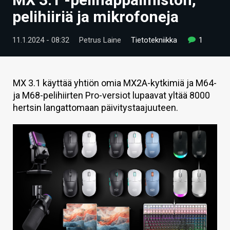
ARTIKKELIT
pelihiiriä ja mikrofoneja
VIDEOT
11.1.2024 - 08:32
Petrus Laine
Tietotekniikka
1
TECHBBS
TIETOA
MX 3.1 käyttää yhtiön omia MX2A-kytkimiä ja M64-
ja M68-pelihiirten Pro-versiot lupaavat yltää 8000
HINTA.FI
hertsin langattomaan päivitystaajuuteen.
KAUPPA
VAIHDA TEEMA
HAKU