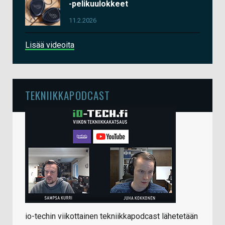
-pelikuulokkeet
11.2.2026
Lisää videoita
TEKNIIKKAPODCAST
io-techin viikottainen tekniikkapodcast lähetetään