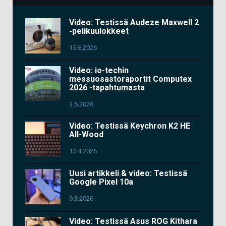
Video: Testissä Audeze Maxwell 2
-pelikuulokkeet
15.6.2026
Video: io-techin
messuosastoraportit Computex
2026 -tapahtumasta
3.6.2026
Video: Testissä Keychron K2 HE
All-Wood
13.4.2026
Uusi artikkeli & video: Testissä
Google Pixel 10a
9.3.2026
Video: Testissä Asus ROG Kithara