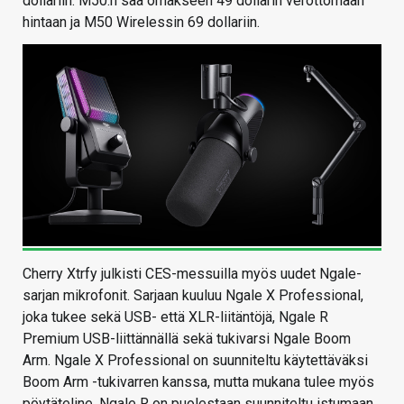
dollariin. M50:n saa omakseen 49 dollarin verottomaan
hintaan ja M50 Wirelessin 69 dollariin.
Cherry Xtrfy julkisti CES-messuilla myös uudet Ngale-
sarjan mikrofonit. Sarjaan kuuluu Ngale X Professional,
joka tukee sekä USB- että XLR-liitäntöjä, Ngale R
Premium USB-liittännällä sekä tukivarsi Ngale Boom
Arm. Ngale X Professional on suunniteltu käytettäväksi
Boom Arm -tukivarren kanssa, mutta mukana tulee myös
pöytäteline. Ngale R on puolestaan suunniteltu istumaan