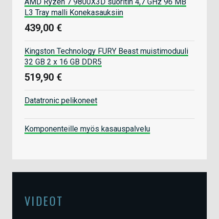
AMD Ryzen 7 9800X3D suoritin 4,7 GHz 96 MB
L3 Tray malli Konekasauksiin
439,00 €
Kingston Technology FURY Beast muistimoduuli
32 GB 2 x 16 GB DDR5
519,90 €
Datatronic pelikoneet
Komponenteille myös kasauspalvelu
VIDEOT