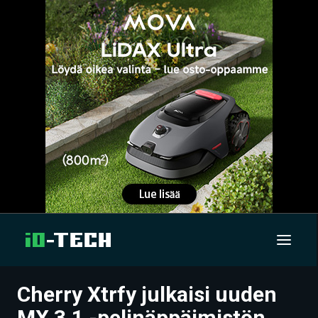
Cherry Xtrfy julkaisi uuden
UUTISET
MX 3.1 -pelinäppäimistön,