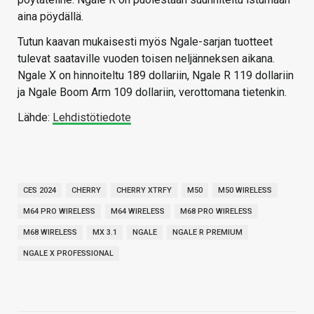
aina pöydällä.
Tutun kaavan mukaisesti myös Ngale-sarjan tuotteet
tulevat saataville vuoden toisen neljänneksen aikana.
Ngale X on hinnoiteltu 189 dollariin, Ngale R 119 dollariin
ja Ngale Boom Arm 109 dollariin, verottomana tietenkin.
Lähde:
Lehdistötiedote
CES 2024
CHERRY
CHERRY XTRFY
M50
M50 WIRELESS
M64 PRO WIRELESS
M64 WIRELESS
M68 PRO WIRELESS
M68 WIRELESS
MX 3.1
NGALE
NGALE R PREMIUM
NGALE X PROFESSIONAL