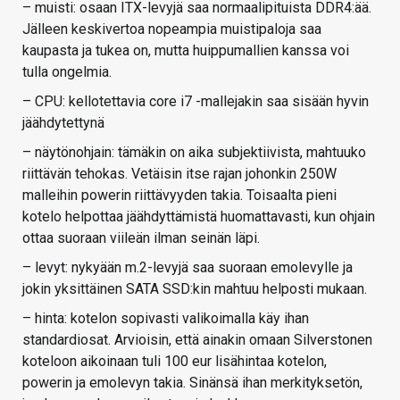
– muisti: osaan ITX-levyjä saa normaalipituista DDR4:ää.
Jälleen keskivertoa nopeampia muistipaloja saa
kaupasta ja tukea on, mutta huippumallien kanssa voi
tulla ongelmia.
– CPU: kellotettavia core i7 -mallejakin saa sisään hyvin
jäähdytettynä
– näytönohjain: tämäkin on aika subjektiivista, mahtuuko
riittävän tehokas. Vetäisin itse rajan johonkin 250W
malleihin powerin riittävyyden takia. Toisaalta pieni
kotelo helpottaa jäähdyttämistä huomattavasti, kun ohjain
ottaa suoraan viileän ilman seinän läpi.
– levyt: nykyään m.2-levyjä saa suoraan emolevylle ja
jokin yksittäinen SATA SSD:kin mahtuu helposti mukaan.
– hinta: kotelon sopivasti valikoimalla käy ihan
standardiosat. Arvioisin, että ainakin omaan Silverstonen
koteloon aikoinaan tuli 100 eur lisähintaa kotelon,
powerin ja emolevyn takia. Sinänsä ihan merkityksetön,