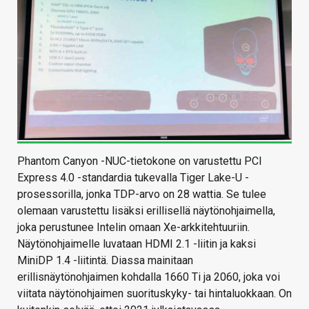
Phantom Canyon -NUC-tietokone on varustettu PCI
Express 4.0 -standardia tukevalla Tiger Lake-U -
prosessorilla, jonka TDP-arvo on 28 wattia. Se tulee
olemaan varustettu lisäksi erillisellä näytönohjaimella,
joka perustunee Intelin omaan Xe-arkkitehtuuriin.
Näytönohjaimelle luvataan HDMI 2.1 -liitin ja kaksi
MiniDP 1.4 -liitintä. Diassa mainitaan
erillisnäytönohjaimen kohdalla 1660 Ti ja 2060, joka voi
viitata näytönohjaimen suorituskyky- tai hintaluokkaan. On