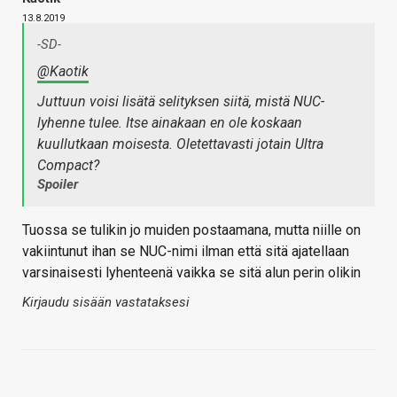
13.8.2019
-SD-
@Kaotik
Juttuun voisi lisätä selityksen siitä, mistä NUC-
lyhenne tulee. Itse ainakaan en ole koskaan
kuullutkaan moisesta. Oletettavasti jotain Ultra
Compact?
Spoiler
Tuossa se tulikin jo muiden postaamana, mutta niille on
vakiintunut ihan se NUC-nimi ilman että sitä ajatellaan
varsinaisesti lyhenteenä vaikka se sitä alun perin olikin
Kirjaudu sisään vastataksesi