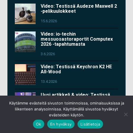
Video: Testissä Audeze Maxwell 2
-pelikuulokkeet
15.6.2026
Video: io-techin
messuosastoraportit Computex
2026 -tapahtumasta
3.6.2026
Video: Testissä Keychron K2 HE
All-Wood
13.4.2026
Uusi artikkeli & video: Testissä
Google Pixel 10a
Käytämme evästeitä sivuston toiminnoissa, ominaisuuksissa ja
liikenteen analysoinnissa. Käyttämällä sivustoa hyväksyt
9.3.2026
evästeiden käytön.
Video: Testissä Asus ROG Kithara
Ok
En hyväksy
Lisätietoja
-pelikuulokkeet