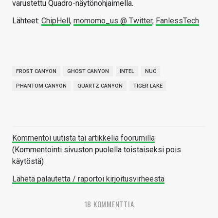
varustettu Quadro-näytönohjaimella.
Lähteet:
ChipHell
,
momomo_us @ Twitter
,
FanlessTech
FROST CANYON
GHOST CANYON
INTEL
NUC
PHANTOM CANYON
QUARTZ CANYON
TIGER LAKE
Kommentoi uutista tai artikkelia foorumilla
(Kommentointi sivuston puolella toistaiseksi pois
käytöstä)
Lähetä palautetta / raportoi kirjoitusvirheestä
18 KOMMENTTIA