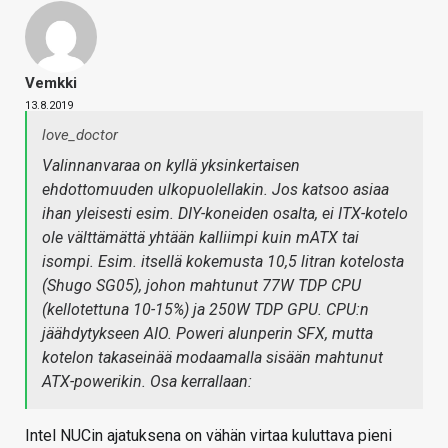
Vemkki
13.8.2019
love_doctor
Valinnanvaraa on kyllä yksinkertaisen
ehdottomuuden ulkopuolellakin. Jos katsoo asiaa
ihan yleisesti esim. DIY-koneiden osalta, ei ITX-kotelo
ole välttämättä yhtään kalliimpi kuin mATX tai
isompi. Esim. itsellä kokemusta 10,5 litran kotelosta
(Shugo SG05), johon mahtunut 77W TDP CPU
(kellotettuna 10-15%) ja 250W TDP GPU. CPU:n
jäähdytykseen AIO. Poweri alunperin SFX, mutta
kotelon takaseinää modaamalla sisään mahtunut
ATX-powerikin. Osa kerrallaan:
Intel NUCin ajatuksena on vähän virtaa kuluttava pieni