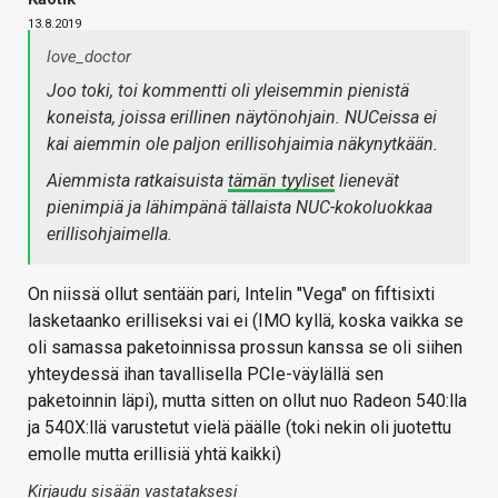
13.8.2019
love_doctor
Joo toki, toi kommentti oli yleisemmin pienistä
koneista, joissa erillinen näytönohjain. NUCeissa ei
kai aiemmin ole paljon erillisohjaimia näkynytkään.
Aiemmista ratkaisuista
tämän tyyliset
lienevät
pienimpiä ja lähimpänä tällaista NUC-kokoluokkaa
erillisohjaimella.
On niissä ollut sentään pari, Intelin "Vega" on fiftisixti
lasketaanko erilliseksi vai ei (IMO kyllä, koska vaikka se
oli samassa paketoinnissa prossun kanssa se oli siihen
yhteydessä ihan tavallisella PCIe-väylällä sen
paketoinnin läpi), mutta sitten on ollut nuo Radeon 540:lla
ja 540X:llä varustetut vielä päälle (toki nekin oli juotettu
emolle mutta erillisiä yhtä kaikki)
Kirjaudu sisään vastataksesi