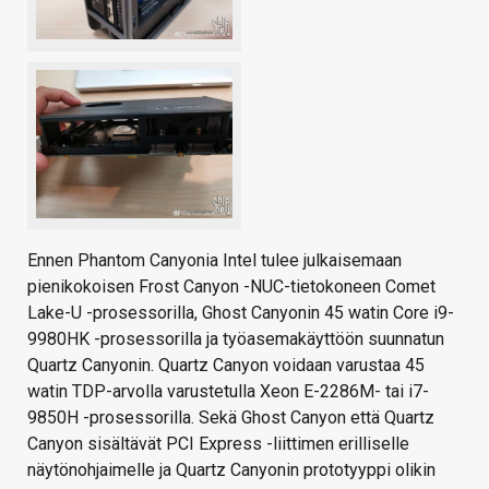
Ennen Phantom Canyonia Intel tulee julkaisemaan
pienikokoisen Frost Canyon -NUC-tietokoneen Comet
Lake-U -prosessorilla, Ghost Canyonin 45 watin Core i9-
9980HK -prosessorilla ja työasemakäyttöön suunnatun
Quartz Canyonin. Quartz Canyon voidaan varustaa 45
watin TDP-arvolla varustetulla Xeon E-2286M- tai i7-
9850H -prosessorilla. Sekä Ghost Canyon että Quartz
Canyon sisältävät PCI Express -liittimen erilliselle
näytönohjaimelle ja Quartz Canyonin prototyyppi olikin