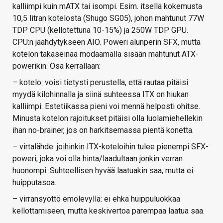
kalliimpi kuin mATX tai isompi. Esim. itsellä kokemusta
10,5 litran kotelosta (Shugo SG05), johon mahtunut 77W
TDP CPU (kellotettuna 10-15%) ja 250W TDP GPU.
CPU:n jäähdytykseen AIO. Poweri alunperin SFX, mutta
kotelon takaseinää modaamalla sisään mahtunut ATX-
powerikin. Osa kerrallaan:
– kotelo: voisi tietysti perustella, että rautaa pitäisi
myydä kilohinnalla ja siinä suhteessa ITX on hiukan
kalliimpi. Estetiikassa pieni voi mennä helposti ohitse.
Minusta kotelon rajoitukset pitäisi olla luolamiehellekin
ihan no-brainer, jos on harkitsemassa pientä konetta.
– virtalähde: joihinkin ITX-koteloihin tulee pienempi SFX-
poweri, joka voi olla hinta/laadultaan jonkin verran
huonompi. Suhteellisen hyvää laatuakin saa, mutta ei
huipputasoa.
– virransyöttö emolevyllä: ei ehkä huippuluokkaa
kellottamiseen, mutta keskivertoa parempaa laatua saa.