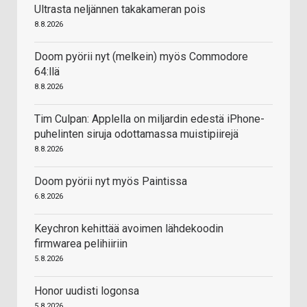
Ultrasta neljännen takakameran pois
8.8.2026
Doom pyörii nyt (melkein) myös Commodore
64:llä
8.8.2026
Tim Culpan: Applella on miljardin edestä iPhone-
puhelinten siruja odottamassa muistipiirejä
8.8.2026
Doom pyörii nyt myös Paintissa
6.8.2026
Keychron kehittää avoimen lähdekoodin
firmwarea pelihiiriin
5.8.2026
Honor uudisti logonsa
5.8.2026