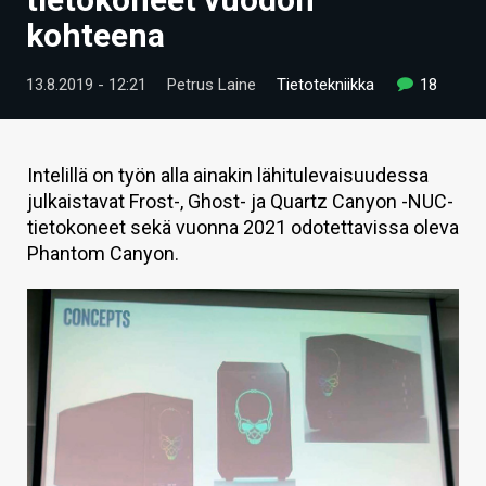
ARTIKKELIT
kohteena
VIDEOT
13.8.2019 - 12:21
Petrus Laine
Tietotekniikka
18
TECHBBS
TIETOA
Intelillä on työn alla ainakin lähitulevaisuudessa
julkaistavat Frost-, Ghost- ja Quartz Canyon -NUC-
HINTA.FI
tietokoneet sekä vuonna 2021 odotettavissa oleva
Phantom Canyon.
KAUPPA
VAIHDA TEEMA
HAKU