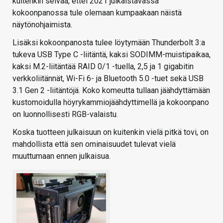
kuitenkin selvää, ettei 2021 julkaistavassa
kokoonpanossa tule olemaan kumpaakaan näistä
näytönohjaimista.
Lisäksi kokoonpanosta tulee löytymään Thunderbolt 3:a
tukeva USB Type C -liitäntä, kaksi SODIMM-muistipaikaa,
kaksi M.2-liitäntää RAID 0/1 -tuella, 2,5 ja 1 gigabitin
verkkoliitännät, Wi-Fi 6- ja Bluetooth 5.0 -tuet sekä USB
3.1 Gen 2 -liitäntöjä. Koko komeutta tullaan jäähdyttämään
kustomoidulla höyrykammiojäähdyttimellä ja kokoonpano
on luonnollisesti RGB-valaistu.
Koska tuotteen julkaisuun on kuitenkin vielä pitkä tovi, on
mahdollista että sen ominaisuudet tulevat vielä
muuttumaan ennen julkaisua.