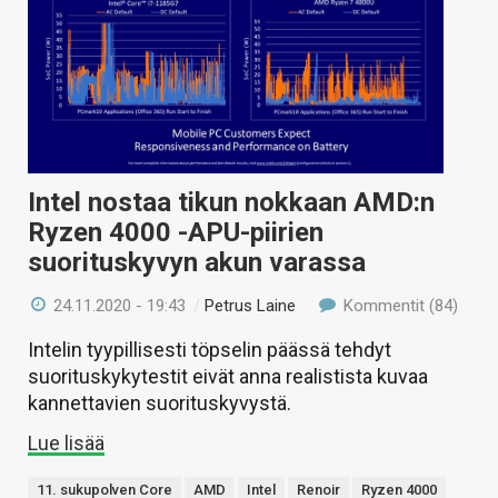
Intel nostaa tikun nokkaan AMD:n
Ryzen 4000 -APU-piirien
suorituskyvyn akun varassa
24.11.2020 - 19:43
/
Petrus Laine
Kommentit (84)
Intelin tyypillisesti töpselin päässä tehdyt
suorituskykytestit eivät anna realistista kuvaa
kannettavien suorituskyvystä.
Lue lisää
11. sukupolven Core
AMD
Intel
Renoir
Ryzen 4000