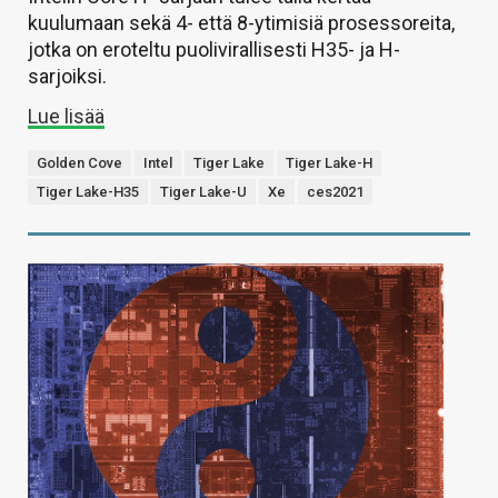
kuulumaan sekä 4- että 8-ytimisiä prosessoreita,
jotka on eroteltu puolivirallisesti H35- ja H-
sarjoiksi.
Lue lisää
Golden Cove
Intel
Tiger Lake
Tiger Lake-H
Tiger Lake-H35
Tiger Lake-U
Xe
ces2021