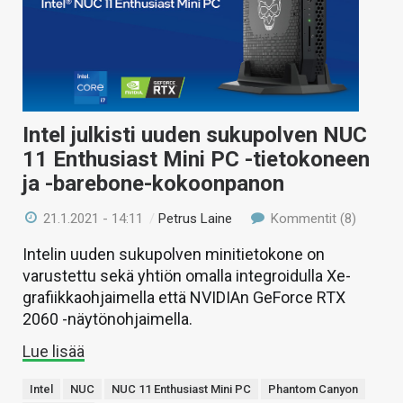
Intel julkisti uuden sukupolven NUC
11 Enthusiast Mini PC -tietokoneen
ja -barebone-kokoonpanon
21.1.2021 - 14:11
/
Petrus Laine
Kommentit (8)
Intelin uuden sukupolven minitietokone on
varustettu sekä yhtiön omalla integroidulla Xe-
grafiikkaohjaimella että NVIDIAn GeForce RTX
2060 -näytönohjaimella.
Lue lisää
Intel
NUC
NUC 11 Enthusiast Mini PC
Phantom Canyon