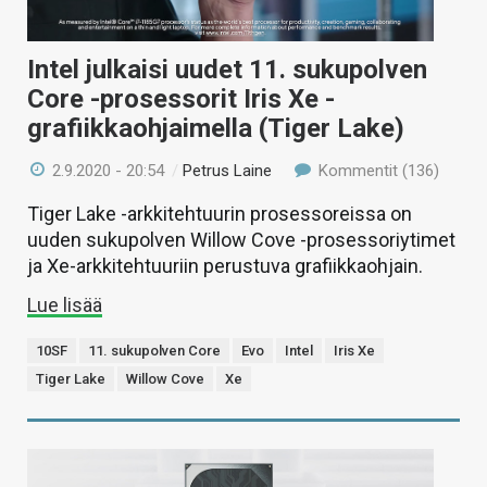
Intel julkaisi uudet 11. sukupolven
Core -prosessorit Iris Xe -
grafiikkaohjaimella (Tiger Lake)
2.9.2020 - 20:54
/
Petrus Laine
Kommentit (136)
Tiger Lake -arkkitehtuurin prosessoreissa on
uuden sukupolven Willow Cove -prosessoriytimet
ja Xe-arkkitehtuuriin perustuva grafiikkaohjain.
Lue lisää
10SF
11. sukupolven Core
Evo
Intel
Iris Xe
Tiger Lake
Willow Cove
Xe