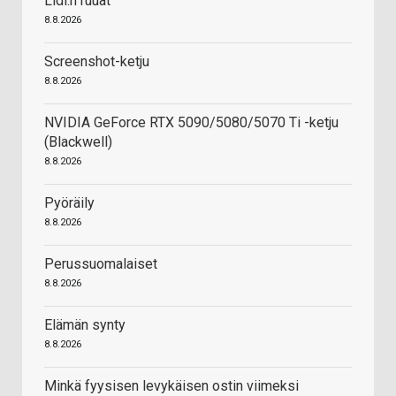
Lidl:n ruuat
8.8.2026
Screenshot-ketju
8.8.2026
NVIDIA GeForce RTX 5090/5080/5070 Ti -ketju
(Blackwell)
8.8.2026
Pyöräily
8.8.2026
Perussuomalaiset
8.8.2026
Elämän synty
8.8.2026
Minkä fyysisen levykäisen ostin viimeksi