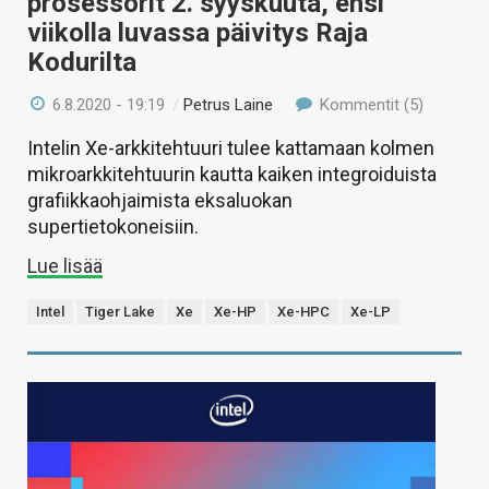
prosessorit 2. syyskuuta, ensi
viikolla luvassa päivitys Raja
Kodurilta
6.8.2020 - 19:19
/
Petrus Laine
Kommentit (5)
Intelin Xe-arkkitehtuuri tulee kattamaan kolmen
mikroarkkitehtuurin kautta kaiken integroiduista
grafiikkaohjaimista eksaluokan
supertietokoneisiin.
Lue lisää
Intel
Tiger Lake
Xe
Xe-HP
Xe-HPC
Xe-LP