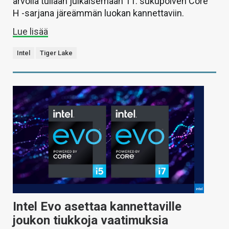
arvolla tullaan julkaisemaan 11. sukupolven Core
H -sarjana järeämmän luokan kannettaviin.
Lue lisää
Intel
Tiger Lake
Intel Evo asettaa kannettaville
joukon tiukkoja vaatimuksia