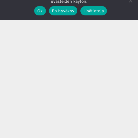
evästeiden käytön.
Ok
En hyväksy
Lisätietoja
;