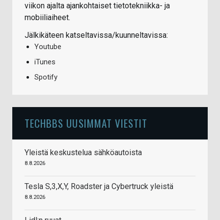
viikon ajalta ajankohtaiset tietotekniikka- ja
mobiiliaiheet.
Jälkikäteen katseltavissa/kuunneltavissa:
Youtube
iTunes
Spotify
TECHBBS UUSIMMAT VIESTIT
Yleistä keskustelua sähköautoista
8.8.2026
Tesla S,3,X,Y, Roadster ja Cybertruck yleistä
8.8.2026