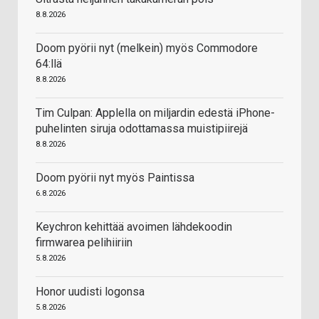
8.8.2026
Doom pyörii nyt (melkein) myös Commodore
64:llä
8.8.2026
Tim Culpan: Applella on miljardin edestä iPhone-
puhelinten siruja odottamassa muistipiirejä
8.8.2026
Doom pyörii nyt myös Paintissa
6.8.2026
Keychron kehittää avoimen lähdekoodin
firmwarea pelihiiriin
5.8.2026
Honor uudisti logonsa
5.8.2026