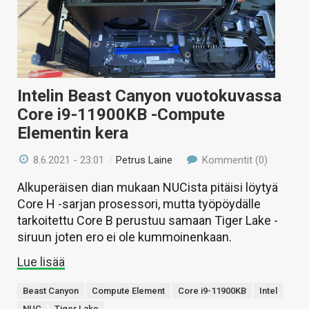
Intelin Beast Canyon vuotokuvassa
Core i9-11900KB -Compute
Elementin kera
8.6.2021 - 23:01
/
Petrus Laine
Kommentit (0)
Alkuperäisen dian mukaan NUCista pitäisi löytyä
Core H -sarjan prosessori, mutta työpöydälle
tarkoitettu Core B perustuu samaan Tiger Lake -
siruun joten ero ei ole kummoinenkaan.
Lue lisää
Beast Canyon
Compute Element
Core i9-11900KB
Intel
NUC
Tiger Lake