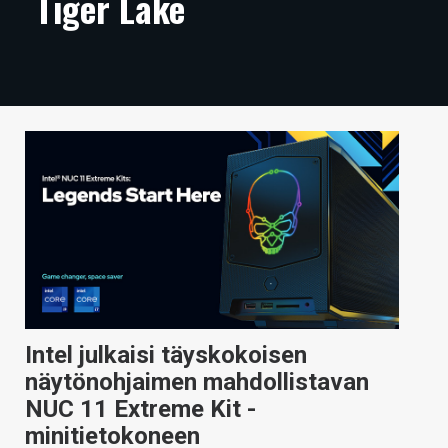
Tiger Lake
ARTIKKELIT
VIDEOT
TECHBBS
TIETOA
HINTA.FI
KAUPPA
VAIHDA TEEMA
Intel julkaisi täyskokoisen
HAKU
näytönohjaimen mahdollistavan
NUC 11 Extreme Kit -
minitietokoneen