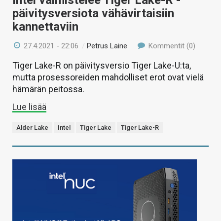
Intel valmistelee Tiger Lake-R -
päivitysversiota vähävirtaisiin
kannettaviin
27.4.2021 - 22:06
/
Petrus Laine
Kommentit (0)
Tiger Lake-R on päivitysversio Tiger Lake-U:ta,
mutta prosessoreiden mahdolliset erot ovat vielä
hämärän peitossa.
Lue lisää
Alder Lake
Intel
Tiger Lake
Tiger Lake-R