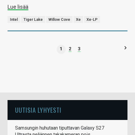
Lue lisää
Intel
Tiger Lake
Willow Cove
Xe
Xe-LP
1
2
3
UUTISIA LYHYESTI
Samsungin huhutaan tiputtavan Galaxy S27
Ultrasta neljännen takakameran pois