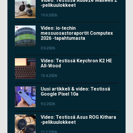
Video: Testissä Audeze Maxwell 2
-pelikuulokkeet
15.6.2026
Video: io-techin
messuosastoraportit Computex
2026 -tapahtumasta
3.6.2026
Video: Testissä Keychron K2 HE
All-Wood
13.4.2026
Uusi artikkeli & video: Testissä
Google Pixel 10a
9.3.2026
Video: Testissä Asus ROG Kithara
-pelikuulokkeet
11.2.2026