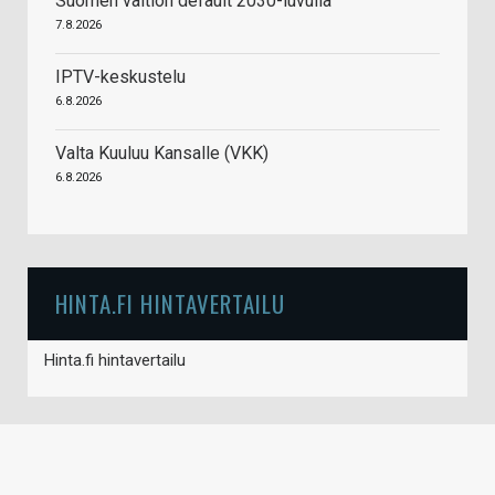
Suomen valtion default 2030-luvulla
7.8.2026
IPTV-keskustelu
6.8.2026
Valta Kuuluu Kansalle (VKK)
6.8.2026
HINTA.FI HINTAVERTAILU
Hinta.fi hintavertailu