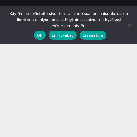
© S&J Media Oy
Käytämme evästeitä sivuston toiminnoissa, ominaisuuksissa ja
liikenteen analysoinnissa. Käyttämällä sivustoa hyväksyt
evästeiden käytön.
Ok
En hyväksy
Lisätietoja
;