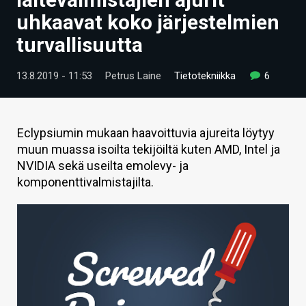
ARTIKKELIT
uhkaavat koko järjestelmien
turvallisuutta
VIDEOT
TECHBBS
13.8.2019 - 11:53
Petrus Laine
Tietotekniikka
6
TIETOA
HINTA.FI
Eclypsiumin mukaan haavoittuvia ajureita löytyy
muun muassa isoilta tekijöiltä kuten AMD, Intel ja
KAUPPA
NVIDIA sekä useilta emolevy- ja
komponenttivalmistajilta.
VAIHDA TEEMA
HAKU