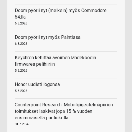
Doom pyörii nyt (melkein) myös Commodore
64:llä
6.8.2026
Doom pyörii nyt myös Paintissa
6.8.2026
Keychron kehittää avoimen lähdekoodin
firmwarea pelihiiriin
5.8.2026
Honor uudisti logonsa
5.8.2026
Counterpoint Research: Mobiilijärjestelmäpiirien
toimitukset laskivat jopa 15 % vuoden
ensimmäisellä puoliskolla
31.7.2026