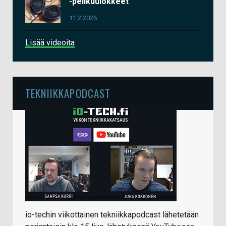
-pelikuulokkeet
11.2.2026
Lisää videoita
TEKNIIKKAPODCAST
io-techin viikottainen tekniikkapodcast lähetetään