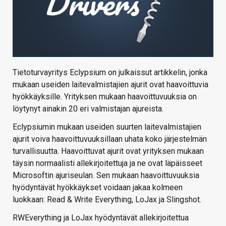
Tietoturvayritys Eclypsium on julkaissut artikkelin, jonka
mukaan useiden laitevalmistajien ajurit ovat haavoittuvia
hyökkäyksille. Yrityksen mukaan haavoittuvuuksia on
löytynyt ainakin 20 eri valmistajan ajureista.
Eclypsiumin mukaan useiden suurten laitevalmistajien
ajurit voiva haavoittuvuuksillaan uhata koko järjestelmän
turvallisuutta. Haavoittuvat ajurit ovat yrityksen mukaan
täysin normaalisti allekirjoitettuja ja ne ovat läpäisseet
Microsoftin ajuriseulan. Sen mukaan haavoittuvuuksia
hyödyntävät hyökkäykset voidaan jakaa kolmeen
luokkaan: Read & Write Everything, LoJax ja Slingshot.
RWEverything ja LoJax hyödyntävät allekirjoitettua