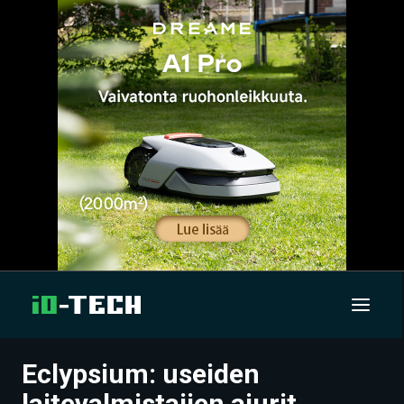
Eclypsium: useiden
UUTISET
laitevalmistajien ajurit