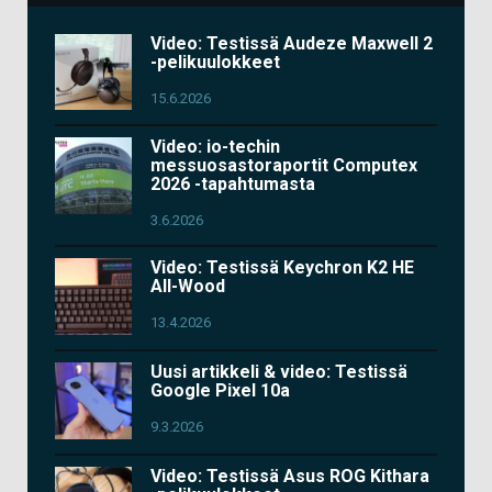
Video: Testissä Audeze Maxwell 2
-pelikuulokkeet
15.6.2026
Video: io-techin
messuosastoraportit Computex
2026 -tapahtumasta
3.6.2026
Video: Testissä Keychron K2 HE
All-Wood
13.4.2026
Uusi artikkeli & video: Testissä
Google Pixel 10a
9.3.2026
Video: Testissä Asus ROG Kithara