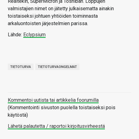
Realtekin, SuperMicron ja Toshiban. Loppujen
valmistajien nimet on jätetty julkaisematta ainakin
toistaiseksi johtuen yhtiöiden toiminnasta
arkaluontoisten järjestelmien parissa.
Lähde:
Eclypsium
TIETOTURVA
TIETOTURVAONGELMAT
Kommentoi uutista tai artikkelia foorumilla
(Kommentointi sivuston puolella toistaiseksi pois
käytöstä)
Lähetä palautetta / raportoi kirjoitusvirheestä