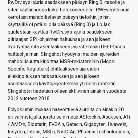
RwDrv.sys-ajuria saadakseen pääsyn Ring 0 -tasolle ja
siten käytännössä koko tietokoneeseen. RWEverythingin
kerrotaan mahdollistavan pääsyn tietoihin, joihin
käyttäjillä ei pitäisi olla pääsyä (Ring 3) ja LoJax
puolestaan käyttää RwDrv.sys-ajuria saadakseen
piirisarjan SPI-ohjaimen haltuunsa ja sen jälkeen
hyödyntää sitä asentaakseen järjestelmään UEFI-tason
haittaohjelman. Slingshot hyödynsi muiden ajureiden
mahdollisuutta kirjoittaa MSR-rekistereihin (Model
Specific Registers) ohittaakseen ajureiden
allekirjoituksen tarkastuksen ja sen jälkeen
asentaakseen käyttöjärjestelmän ytimeen rootkitin.
Slingshotin tiedetään olleen aktiivinen ainakin vuodesta
2012 vuoteen 2018.
Eclypsiumin mukaan haavoittuvia ajureita on ainakin 20
eri valmistajalla, joista se nimeää ASRockin, Asuksen, ATi
/ AMD:n, Biostarin, EVGA:n, Getac:n, Gigabyten, Huawein,
Insyden, Intelin, MSI:n, NVIDIAn, Phoenix Technologiesin,