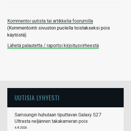
Kommentoi uutista tai artikkelia foorumilla
(Kommentointi sivuston puolella toistakseksi pois
käytöstä)
Lähetä palautetta / raportoi kirjoitusvirheestä
UUTISIA LYHYESTI
Samsungin huhutaan tiputtavan Galaxy S27
Ultrasta neljännen takakameran pois
6.8.2026