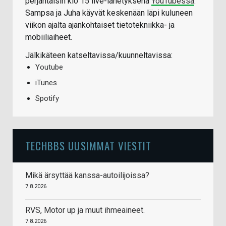
perjantaisin klo 15 live-lähetyksenä
YouTubessa
.
Sampsa ja Juha käyvät keskenään läpi kuluneen
viikon ajalta ajankohtaiset tietotekniikka- ja
mobiiliaiheet.
Jälkikäteen katseltavissa/kuunneltavissa:
Youtube
iTunes
Spotify
TECHBBS UUSIMMAT VIESTIT
Mikä ärsyttää kanssa-autoilijoissa?
7.8.2026
RVS, Motor up ja muut ihmeaineet.
7.8.2026