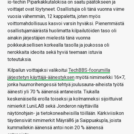
io-techin Piparkakkutalokisa on saatu päätökseen ja
voittajat ovat löytyneet. Osallistujia oli tänä vuonna viime
vuosia vähemmän, 12 kappaletta, joten myös
voittomahdollisuus kasvoi varsin hyväksi. Pienemmästä
osallistujamäärästä huolimatta kilpailutöiden taso oli
ainakin järjestäjien mielestä tänä vuonna
poikkeuksellisen korkealla tasolla ja joukossa oli
nerokkaita ideoita sekä hyviä teemaan istuvia
toteutuksia.
Kilpailun voittajaksi valikoitui
TechBBS-foorumilla
järjestetyn käyttäjä-äänestyksen
myötä nimimerkki 16×7,
jonka huumorihengessä tehtyä joulusauna-aiheista työtä
äänesti yli 70 % äänensä antaneista. Tiukalla
keskenäisellä erolla toiseksi ja kolmanneksi sijoittuivat
nimierkit LuniLAB sekä Jonderon näyttävillä
näytönohjain- ja tietokoneaiheisilla töillään. Kärkiviisikon
täydensivät nimimerkit Mäyrä86 ja Saippuakupla, joista
kummallekin äänensä antoi noin 20 % äänensä