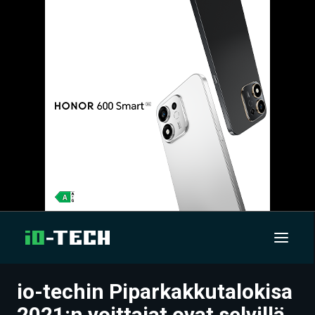
io-techin Piparkakkutalokisa
UUTISET
2021:n voittajat ovat selvillä