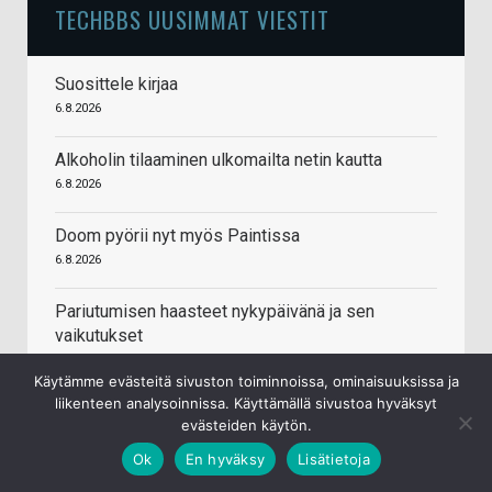
TECHBBS UUSIMMAT VIESTIT
Suosittele kirjaa
6.8.2026
Alkoholin tilaaminen ulkomailta netin kautta
6.8.2026
Doom pyörii nyt myös Paintissa
6.8.2026
Pariutumisen haasteet nykypäivänä ja sen
vaikutukset
6.8.2026
Käytämme evästeitä sivuston toiminnoissa, ominaisuuksissa ja
liikenteen analysoinnissa. Käyttämällä sivustoa hyväksyt
Perunalastut
evästeiden käytön.
6.8.2026
Ok
En hyväksy
Lisätietoja
Mitä kuuntelet tällä hetkellä?