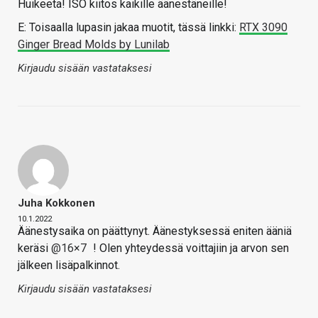
Huikeeta! ISO kiitos kaikille äänestäneille!
E: Toisaalla lupasin jakaa muotit, tässä linkki:
RTX 3090
Ginger Bread Molds by Lunilab
Kirjaudu sisään vastataksesi
Juha Kokkonen
10.1.2022
Äänestysaika on päättynyt. Äänestyksessä eniten ääniä
keräsi
@16×7
! Olen yhteydessä voittajiin ja arvon sen
jälkeen lisäpalkinnot.
Kirjaudu sisään vastataksesi