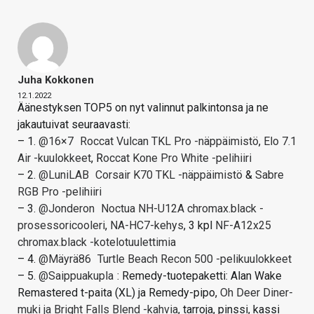
Juha Kokkonen
12.1.2022
Äänestyksen TOP5 on nyt valinnut palkintonsa ja ne
jakautuivat seuraavasti:
– 1.
@16×7
Roccat Vulcan TKL Pro -näppäimistö
,
Elo 7.1
Air -kuulokkeet
, R
occat Kone Pro White -pelihiiri
– 2.
@LuniLAB
Corsair K70 TKL -näppäimistö
&
Sabre
RGB Pro -pelihiiri
– 3.
@Jonderon
Noctua NH-U12A chromax.black -
prosessoricooleri
,
NA-HC7-kehys
, 3 kpl
NF-A12x25
chromax.black -kotelotuulettimia
– 4.
@Mäyrä86
Turtle Beach Recon 500 -pelikuulokkeet
– 5.
@Saippuakupla
: Remedy-tuotepaketti: Alan Wake
Remastered t-paita (XL) ja Remedy-pipo,
Oh Deer Diner-
muki ja Bright Falls Blend -kahvia
, tarroja, pinssi, kassi