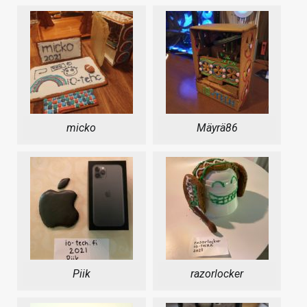
micko
Mäyrä86
Piik
razorlocker