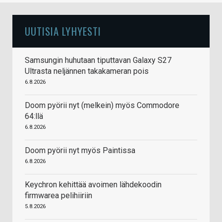
UUTISIA LYHYESTI
Samsungin huhutaan tiputtavan Galaxy S27
Ultrasta neljännen takakameran pois
6.8.2026
Doom pyörii nyt (melkein) myös Commodore
64:llä
6.8.2026
Doom pyörii nyt myös Paintissa
6.8.2026
Keychron kehittää avoimen lähdekoodin
firmwarea pelihiiriin
5.8.2026