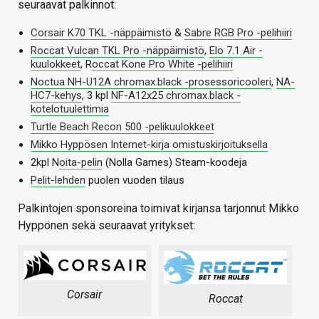
seuraavat palkinnot:
Corsair K70 TKL -näppäimistö
&
Sabre RGB Pro -pelihiiri
Roccat Vulcan TKL Pro -näppäimistö
,
Elo 7.1 Air -
kuulokkeet
, R
occat Kone Pro White -pelihiiri
Noctua NH-U12A chromax.black -prosessoricooleri
,
NA-
HC7-kehys
, 3 kpl
NF-A12x25 chromax.black -
kotelotuulettimia
Turtle Beach Recon 500 -pelikuulokkeet
Mikko Hyppösen Internet-kirja omistuskirjoituksella
2kpl N
oita-pelin
(Nolla Games) Steam-koodeja
Pelit-lehden
puolen vuoden tilaus
Palkintojen sponsoreina toimivat kirjansa tarjonnut Mikko
Hyppönen sekä seuraavat yritykset:
Corsair
Roccat