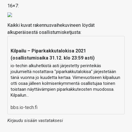
16×7:
Kaikki kuvat rakennusvaihekuvineen löydät
alkuperäisestä osallistumisketjusta:
Kilpailu – Piparkakkutalokisa 2021
(osallistumisaika 31.12. klo 23:59 asti)
io-techin alkuhetkistä asti järjestetty perinteikäs
joulumieltä nostattava "piparkakkutalokisa" järjestetään
tänä vuonna jo kuudetta kertaa. Viimevuotiseen kilpailuun
otti osaa jälleen kolmisenkymmentä osallistujaa toinen
toistaan näyttävämpien piparkakkuteosten muodossa.
Kilpailun…
bbs.io-tech.fi
Kirjaudu sisään vastataksesi