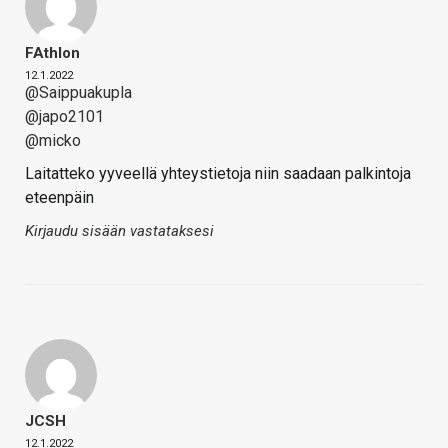
FAthlon
12.1.2022
@Saippuakupla
@japo2101
@micko
Laitatteko yyveellä yhteystietoja niin saadaan palkintoja
eteenpäin
Kirjaudu sisään vastataksesi
JCSH
12.1.2022