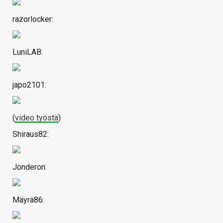
razorlocker:
LuniLAB:
japo2101:
(
video työstä
)
Shiraus82:
Jonderon:
Mäyrä86: