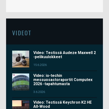
VIDEOT
Video: Testissä Audeze Maxwell 2
-pelikuulokkeet
15.6.2026
Video: io-techin
messuosastoraportit Computex
2026 -tapahtumasta
3.6.2026
Video: Testissä Keychron K2 HE
All-Wood