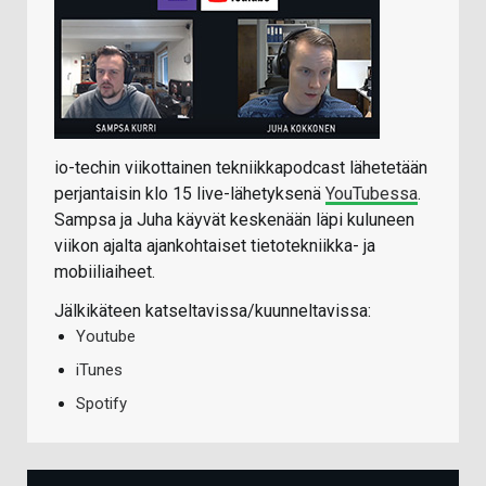
io-techin viikottainen tekniikkapodcast lähetetään
perjantaisin klo 15 live-lähetyksenä
YouTubessa
.
Sampsa ja Juha käyvät keskenään läpi kuluneen
viikon ajalta ajankohtaiset tietotekniikka- ja
mobiiliaiheet.
Jälkikäteen katseltavissa/kuunneltavissa:
Youtube
iTunes
Spotify