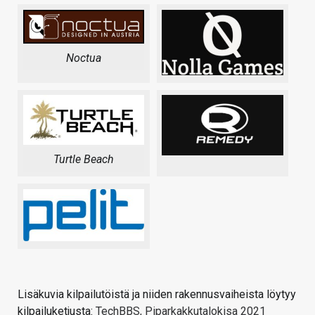
Noctua
Turtle Beach
Lisäkuvia kilpailutöistä ja niiden rakennusvaiheista löytyy
kilpailuketjusta:
TechBBS, Piparkakkutalokisa 2021