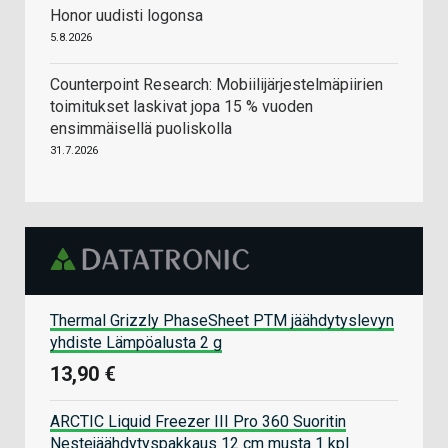
Honor uudisti logonsa
5.8.2026
Counterpoint Research: Mobiilijärjestelmäpiirien
toimitukset laskivat jopa 15 % vuoden
ensimmäisellä puoliskolla
31.7.2026
Thermal Grizzly PhaseSheet PTM jäähdytyslevyn
yhdiste Lämpöalusta 2 g
13,90 €
ARCTIC Liquid Freezer III Pro 360 Suoritin
Nestejäähdytyspakkaus 12 cm musta 1 kpl