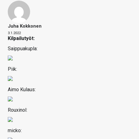
Juha Kokkonen
3.1.2022
Kilpailutyöt:
Saippuakupla:
Piik:
Aimo Kulaus:
Rouxinol:
micko: