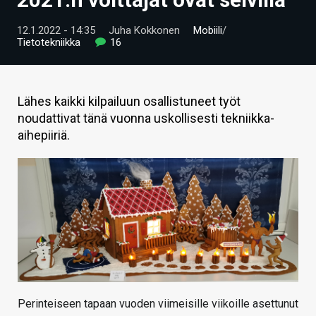
ARTIKKELIT
12.1.2022 - 14:35
Juha Kokkonen
Mobiili
/
Tietotekniikka
16
VIDEOT
TECHBBS
Lähes kaikki kilpailuun osallistuneet työt
TIETOA
noudattivat tänä vuonna uskollisesti tekniikka-
aihepiiriä.
HINTA.FI
KAUPPA
VAIHDA TEEMA
HAKU
Perinteiseen tapaan vuoden viimeisille viikoille asettunut