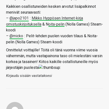
Kaikkien osallistuneiden kesken arvotut lisäpalkinnot
menivät seuraavasti:
–
@japo2101
:
Mikko Hyppösen Internet-kirja
omistuskirjoituksella
& N
oita-pelin
(Nolla Games) Steam-
koodi
–
@micko
: Pelit-lehden puolen vuoden tilaus & Noita-
pelin (Nolla Games) Steam-koodi
Onnittelut voittajille! Töitä oli tänä vuonna viime vuosia
vähemmän, mutta vastapainona taso oli mielestäni varsin
korkea ja tasainen! Kiitos kaikille ostallistuneille myös
järjestäjän puolesta
Kirjaudu sisään vastataksesi